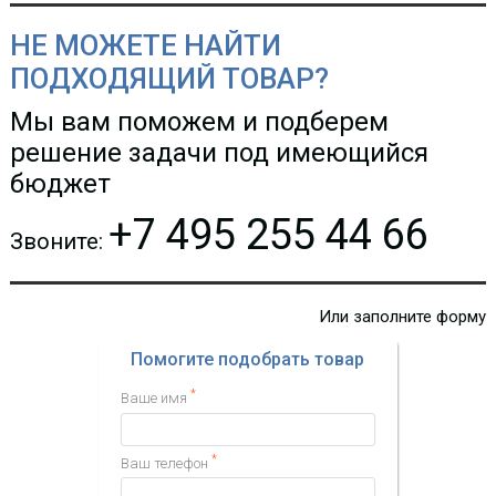
обеспечивает мощные
возможности маршрутизации и
НЕ МОЖЕТЕ НАЙТИ
брандмауэр-защиту для
широкого спектра применений.
ПОДХОДЯЩИЙ ТОВАР?
Коммутатор Ubiquiti Unifi
Switch Lite 16 PoE
Мы вам поможем и подберем
решение задачи под имеющийся
24 643.91 р.
Цена:
бюджет
КУПИТЬ
+7 495 255 44 66
Звоните:
-
i
Или заполните форму
Компактный 5-портовый
коммутатор уровня 2,
Помогите подобрать товар
поддерживающий скорость 10
Гбит/с и способный питаться от
*
Ваше имя
PoE или адаптера USB-C 5 В.
*
Ваш телефон