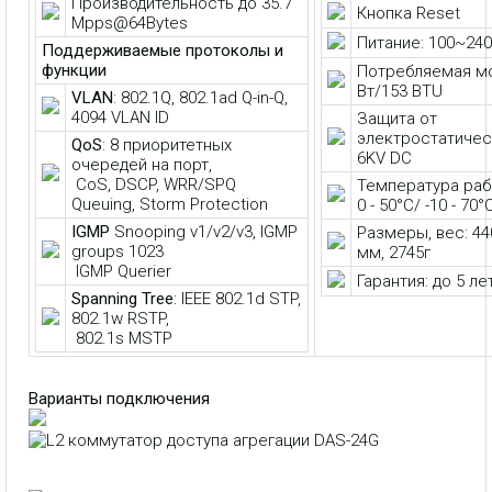
Производительность до 35.7
Кнопка Reset
Mpps@64Bytes
Питание: 100~240
Поддерживаемые протоколы и
функции
Потребляемая мо
Вт/153 BTU
VLAN
: 802.1Q, 802.1ad Q-in-Q,
4094 VLAN ID
Защита от
электростатичес
QoS
: 8 приоритетных
6KV DC
очередей на порт,
CoS, DSCP, WRR/SPQ
Температура раб
Queuing, Storm Protection
0 - 50°C/ -10 - 70°
IGMP
Snooping v1/v2/v3, IGMP
Размеры, вес: 440
groups 1023
мм, 2745г
IGMP Querier
Гарантия: до 5 ле
Spanning Tree
: IEEE 802.1d STP,
802.1w RSTP,
802.1s MSTP
Варианты подключения