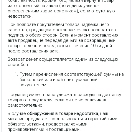
комплектность. Кроме того, нельзя вернуть товар,
изготовленный на заказ (по индивидуально-
определенным характеристикам), если отсутствуют
недостатки.
При возврате покупателем товара надлежащего
качества, продавцом составляется акт возврата за
подписью обеих сторон. Если в момент составления
акта продавец не передал деньги за возвращенный
товар, то деньги передаются в течение 10-ти дней
после составления акта.
Возврат денег осуществляется одним из следующих
способов:
Путем перечисления соответствующей суммы на
банковский или иной счет, указанный
покупателем.
Продавец имеет право удержать расходы на доставку
товара от покупателя, если он ее не оплачивал
самостоятельно.
В случае
обнаружения в товаре недостатка
, наш
магазин предлагает воспользоваться гарантийными
обязательствами, предоставляемыми
Коммутатор EdgeRouter 4
производителями и поставщиками.
предназначен для обслуживания