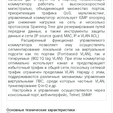
коммутатору работать с высокоскоростной
магистралью, объединяющей множество портов;
приоритизация трафика QoS; мультикастинг,
управляемый коммутатор использует IGMP snooping
для снижения нагрузки на сеть и несколько
протоколов Spanning Tree для резервирования путей
передачи данных, а также инструменты защиты
данных и сети (IP source guard; MAC, IP и VLAN ACL).
Расширенный функционал управляемого
коммутатора позволяет ему осуществлять
сегментирование локальной сети на виртуальные
подсети как по портам (Port-based VLAN), так и
тэгируемые (802.1Q tag VLAN). При этом коммутатор
оптимально использует канал и предотвращает
избыточный трафик в общей сети, поскольку сетевой
трафик ограничен пределами VLAN. Наряду с этим,
поддерживаются различные механизмы управления
виртуальными ЛВС, среди которых частные VLAN,
туннелирование Q-in-Q и др.
Настройка и управление осуществляются через
консольный порт, веб-интерфейс, Telnet, SNMP.
Основные технические характеристики :