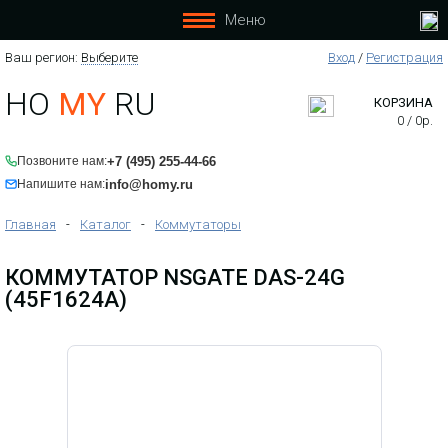
Меню
Ваш регион:
Выберите
Вход
/
Регистрация
HO
MY
RU
КОРЗИНА
0
/
0
р.
+7 (495) 255-44-66
Позвоните нам:
info@homy.ru
Напишите нам:
Главная
-
Каталог
-
Коммутаторы
КОММУТАТОР NSGATE DAS-24G
(45F1624A)