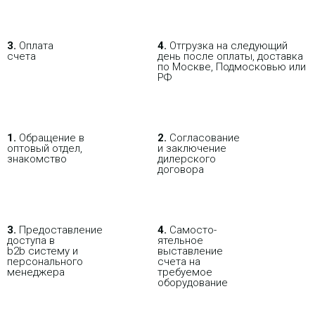
49 287.82 р.
Цена:
3.
Оплата
4.
Отгрузка на следующий
счета
день после оплаты, доставка
КУПИТЬ
по Москве, Подмосковью или
РФ
1.
Обращение в
2.
Согласование
оптовый отдел,
и заключение
знакомство
дилерского
договора
В РОЗНИЦУ
ОПТОВИКАМ
ПАРТНЕРАМ
3.
Пре­до­ста­вле­ние
4.
Само­сто­-
доступа в
ятель­ное
b2b систему и
выставление
ПОКУПАЯ С НАСТРОЙКОЙ
персо­нального
счета на
мене­джера
требуемое
оборудование