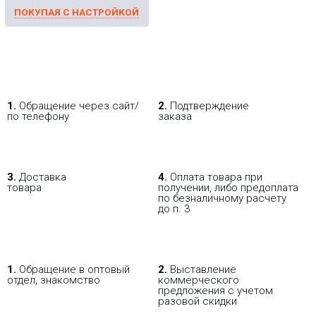
Switch Flex XG
32 580.09 р.
Цена:
КУПИТЬ
1.
Обращение через сайт/
2.
Подтверждение
по телефону
заказа
-
i
3.
Доставка
4.
Оплата товара при
товара
получении, либо предоплата
по безналичному расчету
до п. 3
1.
Обращение в оптовый
2.
Выставление
отдел, знакомство
коммерческого
предложения с учетом
Коммутатор UBIQUITI Pro
разовой скидки
Max 16 PoE