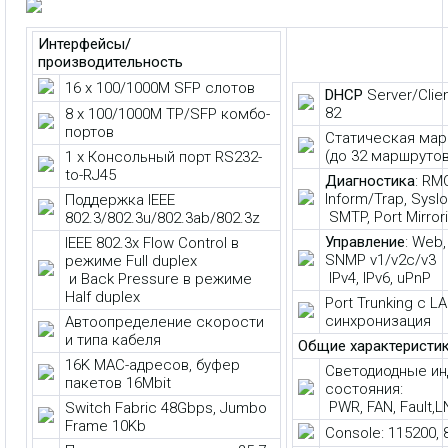
Интерфейсы/
производительность
16 x 100/1000M SFP слотов
DHCP
Server/Clien
82
8 x 100/1000M TP/SFP комбо-
портов
Статическая мар
(до 32 маршрутов
1 х Консольный порт RS232-
to-RJ45
Диагностика
: RM
Inform/Trap, Syslo
Поддержка IEEE
SMTP, Port Mirror
802.3/802.3u/802.3ab/802.3z
Управление
: Web,
IEEE 802.3x Flow Control в
SNMP v1/v2c/v3
режиме Full duplex
IPv4, IPv6, uPnP
и Back Pressure в режиме
Half duplex
Port Trunking с L
синхронизация
Автоопределение скорости
и типа кабеля
Общие характеристи
16K MAC-адресов, буфер
Светодиодные и
пакетов 16Mbit
состояния:
PWR, FAN, Fault,
Switch Fabric 48Gbps, Jumbo
Frame 10Kb
Console: 115200, 8