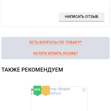
малых и средних по масштабам
сетевых сегментов. Высокая
эффективность в сочетании с
отказоустойчивостью делает ее
НАПИСАТЬ ОТЗЫВ
оптимальным решением для
многих проектов.
ЕСТЬ ВОПРОСЫ ПО ТОВАРУ?
ХОТИТЕ КУПИТЬ ПОЗЖЕ?
ТАКЖЕ РЕКОМЕНДУЕМ
-
NEW
i
Коммутатор UniFi Switch 8-60W
действительно является
компактным решением для
небольших и средних сетевых