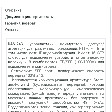
Описание
Документация, сертификаты
Гарантия, возврат
Отзывы
DAS-24G
управляемый коммутатор доступа/
агрегации для различных приложений: FTTH, FTTB, в
том числе сети IP-видеонаблюдения. Имеет 16 SFP
слотов для подключения устройств по оптическому
волокну и 8 комбо-портов TP/SFP (100/1000M) для
подключения к магистрали.
Оптические SFP порты поддерживают скорость
передачи 100M и 1G.
Используется коммутационная архитектура Store-
and-Forward (буферизованная передача), которая
обеспечивает неблокирующую многовходовую
коммутацию (switch fabric) и передачу значительных
массивов данных практически без задержек с
высокой пропускной способностью 48 Гбит/с.
Поддерживаются такие функции, как агрегирование
каналов (до 6 групп по 8 портов), позволяющее