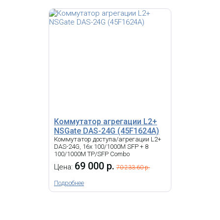
PoE, и отличается дизайном,
позволяющим размещать
устройство настольно, либо
настенно.
Коммутатор Ubiquiti Unifi
Switch 8 60W
19 213.90 р.
Цена:
КУПИТЬ
Коммутатор агрегации L2+
NSGate DAS-24G (45F1624A)
Коммутатор доступа/агрегации L2+
-
NEW
i
DAS-24G, 16x 100/1000M SFP + 8
100/1000M TP/SFP Combo
EdgeRouter 6P от Ubiquiti — это
69 000 р.
Цена:
70 233.60 р.
профессиональный
многоинтерфейсный
Подробнее
маршрутизатор, созданный для
надежных и высокоэффективных
сетей. Предназначенный для
продвинутых пользователей и
профессионалов, EdgeRouter 6P