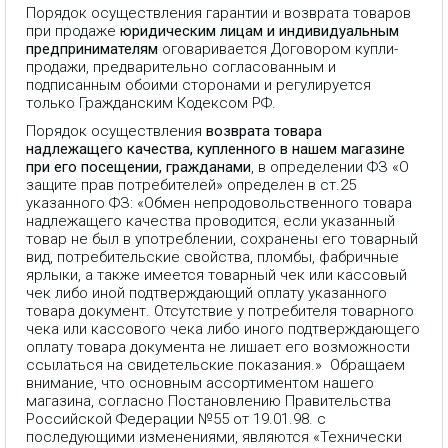
Порядок осуществления гарантии и возврата товаров
при продаже
юридическим лицам и индивидуальным
предпринимателям
оговаривается Договором купли-
продажи, предварительно согласованным и
подписанным обоими сторонами и регулируется
только Гражданским Кодексом РФ.
Порядок осуществления
возврата товара
надлежащего качества, купленного в нашем магазине
при его посещении, гражданами
, в определении ФЗ «О
защите прав потребителей» определен в ст.25
указанного ФЗ: «Обмен непродовольственного товара
надлежащего качества проводится, если указанный
товар не был в употреблении, сохранены его товарный
вид, потребительские свойства, пломбы, фабричные
ярлыки, а также имеется товарный чек или кассовый
чек либо иной подтверждающий оплату указанного
товара документ. Отсутствие у потребителя товарного
чека или кассового чека либо иного подтверждающего
оплату товара документа не лишает его возможности
ссылаться на свидетельские показания.» Обращаем
внимание, что основным ассортиментом нашего
магазина, согласно Постановлению Правительства
Российской Федерации №55 от 19.01.98. с
последующими изменениями, являются «Технически