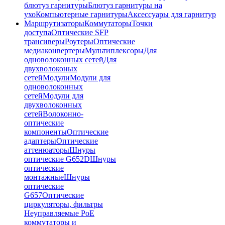
блютуз гарнитуры
Блютуз гарнитуры на
ухо
Компьютерные гарнитуры
Аксессуары для гарнитур
Маршрутизаторы
Коммутаторы
Точки
доступа
Оптические SFP
трансиверы
Роутеры
Оптические
медиаконвертеры
Мультиплексоры
Для
одноволоконных сетей
Для
двухволоконых
сетей
Модули
Модули для
одноволоконных
сетей
Модули для
двухволоконных
сетей
Волоконно-
оптические
компоненты
Оптические
адаптеры
Оптические
аттенюаторы
Шнуры
оптические G652D
Шнуры
оптические
монтажные
Шнуры
оптические
G657
Оптические
циркуляторы, фильтры
Неуправляемые PoE
коммутаторы и