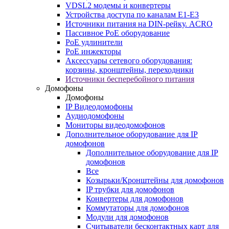
VDSL2 модемы и конвертеры
Устройства доступа по каналам E1-E3
Источники питания на DIN-рейку. ACRO
Пассивное PoE оборудование
PoE удлинители
PoE инжекторы
Аксессуары сетевого оборудования:
корзины, кронштейны, переходники
Источники бесперебойного питания
Домофоны
Домофоны
IP Видеодомофоны
Аудиодомофоны
Мониторы видеодомофонов
Дополнительное оборудование для IP
домофонов
Дополнительное оборудование для IP
домофонов
Все
Козырьки/Кронштейны для домофонов
IP трубки для домофонов
Конвертеры для домофонов
Коммутаторы для домофонов
Модули для домофонов
Считыватели бесконтактных карт для