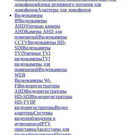
домофонов
Блоки резервного питания для
домофонов
Адаптеры для домофонов
Видеокамеры
IP
Видеокамеры
AHD
Уличные камеры
AHD
Камеры AHD для
помещений
Видеокамеры
CCTV
Видеокамеры HD-
SDI
Видеокамеры
TVI
Уличные TVI
видеокамеры
TVI
видеокамеры для
помещений
Видеокамеры
WEB
Видеокамеры Wi-
Fi
Видеорегистраторы
AHD
Видеорегистраторы
HD-SDI
Видеорегистраторы
HD-TVI
IP
видеорегистраторы
Видео
адаптеры
Системы
видеонаблюдения и
аудиозаписи
IPTV
приставки
Аксессуары для
видеооборудования
Приемо-