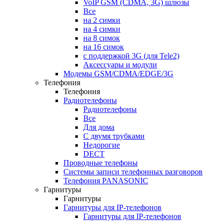
VoIP GSM (CDMA, 3G) шлюзы
Все
на 2 симки
на 4 симки
на 8 симок
на 16 симок
с поддержкой 3G (для Tele2)
Аксессуары и модули
Модемы GSM/CDMA/EDGE/3G
Телефония
Телефония
Радиотелефоны
Радиотелефоны
Все
Для дома
С двумя трубками
Недорогие
DECT
Проводные телефоны
Системы записи телефонных разговоров
Телефония PANASONIC
Гарнитуры
Гарнитуры
Гарнитуры для IP-телефонов
Гарнитуры для IP-телефонов