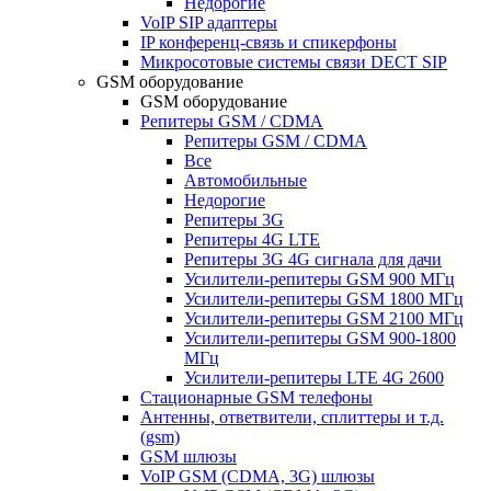
Недорогие
VoIP SIP адаптеры
IP конференц-связь и спикерфоны
Микросотовые системы связи DECT SIP
GSM оборудование
GSM оборудование
Репитеры GSM / CDMA
Репитеры GSM / CDMA
Все
Автомобильные
Недорогие
Репитеры 3G
Репитеры 4G LTE
Репитеры 3G 4G сигнала для дачи
Усилители-репитеры GSM 900 МГц
Усилители-репитеры GSM 1800 МГц
Усилители-репитеры GSM 2100 МГц
Усилители-репитеры GSM 900-1800
МГц
Усилители-репитеры LTE 4G 2600
Стационарные GSM телефоны
Антенны, ответвители, сплиттеры и т.д.
(gsm)
GSM шлюзы
VoIP GSM (CDMA, 3G) шлюзы