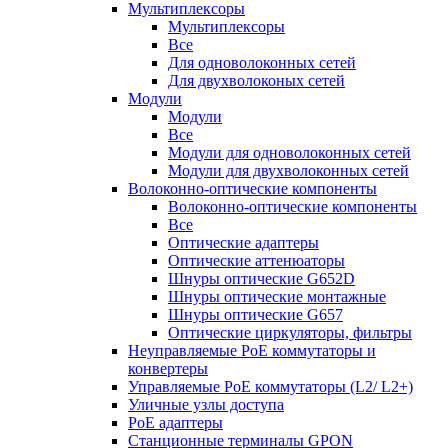
Мультиплексоры
Мультиплексоры
Все
Для одноволоконных сетей
Для двухволоконых сетей
Модули
Модули
Все
Модули для одноволоконных сетей
Модули для двухволоконных сетей
Волоконно-оптические компоненты
Волоконно-оптические компоненты
Все
Оптические адаптеры
Оптические аттенюаторы
Шнуры оптические G652D
Шнуры оптические монтажные
Шнуры оптические G657
Оптические циркуляторы, фильтры
Неуправляемые PoE коммутаторы и
конвертеры
Управляемые PoE коммутаторы (L2/ L2+)
Уличные узлы доступа
PoE адаптеры
Станционные терминалы GPON