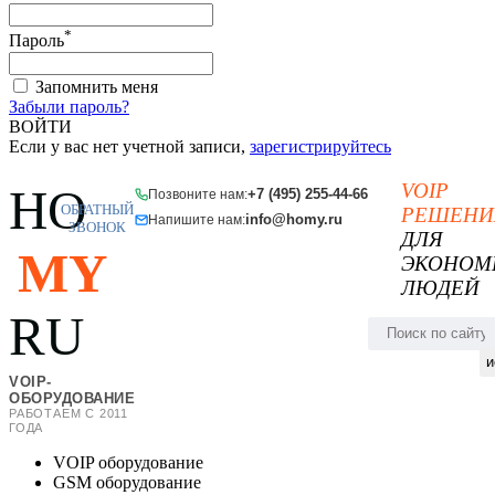
*
Пароль
Запомнить меня
Забыли пароль?
ВОЙТИ
Если у вас нет учетной записи,
зарегистрируйтесь
VOIP
HO
+7 (495) 255-44-66
Позвоните нам:
ОБРАТНЫЙ
РЕШЕНИ
info@homy.ru
Напишите нам:
ЗВОНОК
ДЛЯ
MY
ЭКОНОМ
ЛЮДЕЙ
RU
и
VOIP-
ОБОРУДОВАНИЕ
РАБОТАЕМ С 2011
ГОДА
VOIP оборудование
GSM оборудование