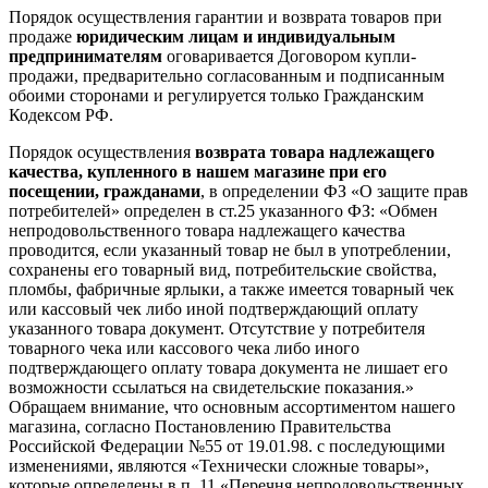
Порядок осуществления гарантии и возврата товаров при
продаже
юридическим лицам и индивидуальным
предпринимателям
оговаривается Договором купли-
продажи, предварительно согласованным и подписанным
обоими сторонами и регулируется только Гражданским
Кодексом РФ.
Порядок осуществления
возврата товара надлежащего
качества, купленного в нашем магазине при его
посещении, гражданами
, в определении ФЗ «О защите прав
потребителей» определен в ст.25 указанного ФЗ: «Обмен
непродовольственного товара надлежащего качества
проводится, если указанный товар не был в употреблении,
сохранены его товарный вид, потребительские свойства,
пломбы, фабричные ярлыки, а также имеется товарный чек
или кассовый чек либо иной подтверждающий оплату
указанного товара документ. Отсутствие у потребителя
товарного чека или кассового чека либо иного
подтверждающего оплату товара документа не лишает его
возможности ссылаться на свидетельские показания.»
Обращаем внимание, что основным ассортиментом нашего
магазина, согласно Постановлению Правительства
Российской Федерации №55 от 19.01.98. с последующими
изменениями, являются «Технически сложные товары»,
которые определены в п. 11 «Перечня непродовольственных