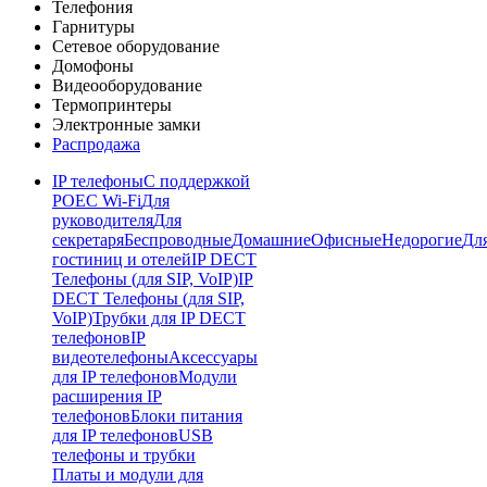
Телефония
Гарнитуры
Сетевое оборудование
Домофоны
Видеооборудование
Термопринтеры
Электронные замки
Распродажа
IP телефоны
С поддержкой
POE
C Wi-Fi
Для
руководителя
Для
секретаря
Беспроводные
Домашние
Офисные
Недорогие
Дл
гостиниц и отелей
IP DECT
Телефоны (для SIP, VoIP)
IP
DECT Телефоны (для SIP,
VoIP)
Трубки для IP DECT
телефонов
IP
видеотелефоны
Аксессуары
для IP телефонов
Модули
расширения IP
телефонов
Блоки питания
для IP телефонов
USB
телефоны и трубки
Платы и модули для