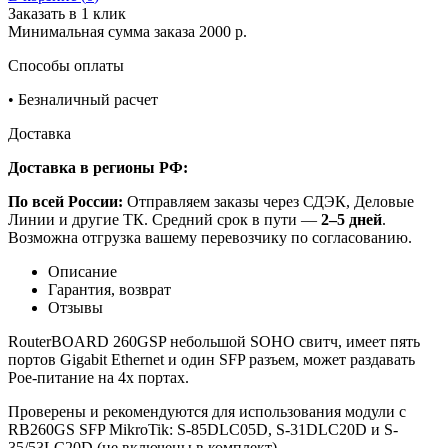
Заказать в 1 клик
Минимальная сумма заказа 2000 р.
Способы оплаты
•
Безналичный расчет
Доставка
Доставка в регионы РФ:
По всей России:
Отправляем заказы через СДЭК, Деловые
Линии и другие ТК. Средний срок в пути —
2–5 дней
.
Возможна отгрузка вашему перевозчику по согласованию.
Описание
Гарантия, возврат
Отзывы
RouterBOARD 260GSP небольшой SOHO свитч, имеет пять
портов Gigabit Ethernet и один SFP разъем, может раздавать
Poe-питание на 4х портах.
Проверены и рекомендуются для использования модули с
RB260GS SFP MikroTik: S-85DLC05D, S-31DLC20D и S-
35/53LC20D (не включены в комплект).