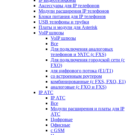
IP видеотелефоны
Аксессуары для IP телефонов
Модули расширения IP телефонов
Блоки питания для IP телефонов
USB телефоны и трубки
Платы и модули для Asterisk
VoIP шлюзы
VoIP шлюзы
Все
Для подключения аналоговых
телефонов и УАТС (с FXS)
Для подключения городской сети (с
FXO)
для цифрового потока (E1/T1)
со встроенным роутером
комбинированные (c FXS, FXO, E1)
аналоговые (с FXO и FXS)
IP АТС
IP АТС
Все
Модули расширения и платы для IP
АТС
Цифровые
Офисные
с GSM