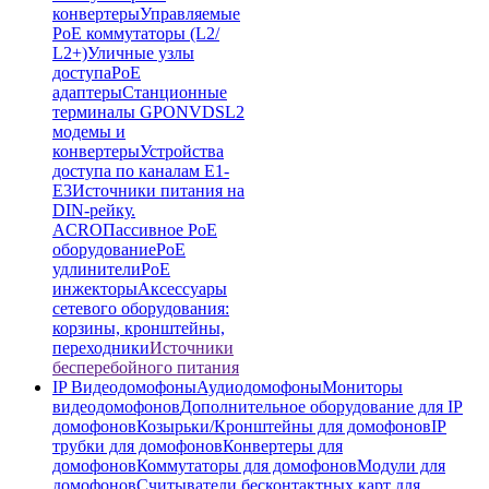
конвертеры
Управляемые
PoE коммутаторы (L2/
L2+)
Уличные узлы
доступа
PoE
адаптеры
Станционные
терминалы GPON
VDSL2
модемы и
конвертеры
Устройства
доступа по каналам E1-
E3
Источники питания на
DIN-рейку.
ACRO
Пассивное PoE
оборудование
PoE
удлинители
PoE
инжекторы
Аксессуары
сетевого оборудования:
корзины, кронштейны,
переходники
Источники
бесперебойного питания
IP Видеодомофоны
Аудиодомофоны
Мониторы
видеодомофонов
Дополнительное оборудование для IP
домофонов
Козырьки/Кронштейны для домофонов
IP
трубки для домофонов
Конвертеры для
домофонов
Коммутаторы для домофонов
Модули для
домофонов
Считыватели бесконтактных карт для