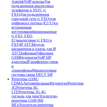
Asterisk
VoIP шлюзы
Для
подключения аналоговых
телефонов и УАТС (с
FXS)
Для подключения
городской сети (с FXO)
для
цифрового потока (E1/T1)
со
встроенным
роутером
комбинированные
(c FXS, FXO,
E1)
аналоговые (с FXO и
FXS)
IP АТС
Модули
расширения и платы для IP
АТС
Цифровые
Офисные
с
GSM
Недорогие
VoIP SIP
адаптеры
IP конференц-связь
и
спикерфоны
Микросотовые
системы связи DECT SIP
Репитеры GSM /
CDMA
Автомобильные
Недорогие
Репитеры
3G
Репитеры 4G
LTE
Репитеры 3G 4G
сигнала для дачи
Усилители-
репитеры GSM 900
МГц
Усилители-репитеры