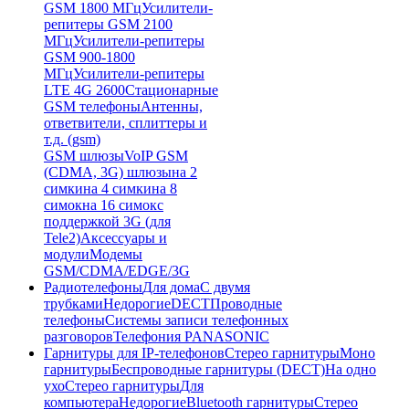
GSM 1800 МГц
Усилители-
репитеры GSM 2100
МГц
Усилители-репитеры
GSM 900-1800
МГц
Усилители-репитеры
LTE 4G 2600
Стационарные
GSM телефоны
Антенны,
ответвители, сплиттеры и
т.д. (gsm)
GSM шлюзы
VoIP GSM
(CDMA, 3G) шлюзы
на 2
симки
на 4 симки
на 8
симок
на 16 симок
с
поддержкой 3G (для
Tele2)
Аксессуары и
модули
Модемы
GSM/CDMA/EDGE/3G
Радиотелефоны
Для дома
С двумя
трубками
Недорогие
DECT
Проводные
телефоны
Системы записи телефонных
разговоров
Телефония PANASONIC
Гарнитуры для IP-телефонов
Стерео гарнитуры
Моно
гарнитуры
Беспроводные гарнитуры (DECT)
На одно
ухо
Стерео гарнитуры
Для
компьютера
Недорогие
Bluetooth гарнитуры
Стерео