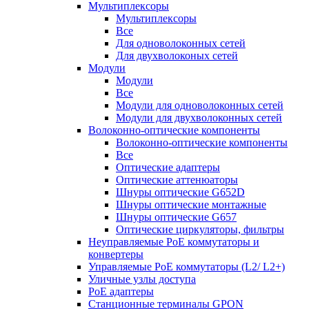
Мультиплексоры
Мультиплексоры
Все
Для одноволоконных сетей
Для двухволоконых сетей
Модули
Модули
Все
Модули для одноволоконных сетей
Модули для двухволоконных сетей
Волоконно-оптические компоненты
Волоконно-оптические компоненты
Все
Оптические адаптеры
Оптические аттенюаторы
Шнуры оптические G652D
Шнуры оптические монтажные
Шнуры оптические G657
Оптические циркуляторы, фильтры
Неуправляемые PoE коммутаторы и
конвертеры
Управляемые PoE коммутаторы (L2/ L2+)
Уличные узлы доступа
PoE адаптеры
Станционные терминалы GPON