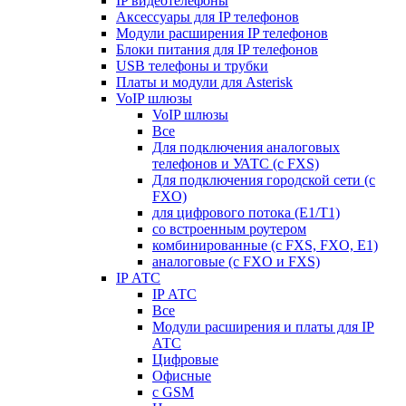
IP видеотелефоны
Аксессуары для IP телефонов
Модули расширения IP телефонов
Блоки питания для IP телефонов
USB телефоны и трубки
Платы и модули для Asterisk
VoIP шлюзы
VoIP шлюзы
Все
Для подключения аналоговых
телефонов и УАТС (с FXS)
Для подключения городской сети (с
FXO)
для цифрового потока (E1/T1)
со встроенным роутером
комбинированные (c FXS, FXO, E1)
аналоговые (с FXO и FXS)
IP АТС
IP АТС
Все
Модули расширения и платы для IP
АТС
Цифровые
Офисные
с GSM