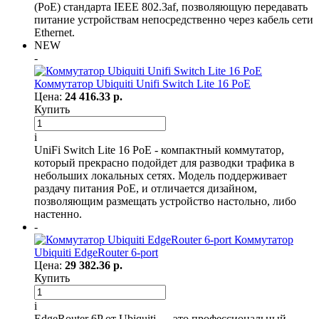
(PoE) стандарта IEEE 802.3af, позволяющую передавать
питание устройствам непосредственно через кабель сети
Ethernet.
NEW
-
Коммутатор Ubiquiti Unifi Switch Lite 16 PoE
Цена:
24 416.33 р.
Купить
i
UniFi Switch Lite 16 PoE - компактный коммутатор,
который прекрасно подойдет для разводки трафика в
небольших локальных сетях. Модель поддерживает
раздачу питания PoE, и отличается дизайном,
позволяющим размещать устройство настольно, либо
настенно.
-
Коммутатор
Ubiquiti EdgeRouter 6-port
Цена:
29 382.36 р.
Купить
i
EdgeRouter 6P от Ubiquiti — это профессиональный