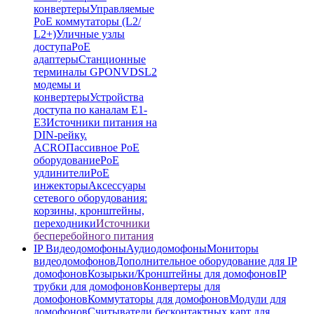
конвертеры
Управляемые
PoE коммутаторы (L2/
L2+)
Уличные узлы
доступа
PoE
адаптеры
Станционные
терминалы GPON
VDSL2
модемы и
конвертеры
Устройства
доступа по каналам E1-
E3
Источники питания на
DIN-рейку.
ACRO
Пассивное PoE
оборудование
PoE
удлинители
PoE
инжекторы
Аксессуары
сетевого оборудования:
корзины, кронштейны,
переходники
Источники
бесперебойного питания
IP Видеодомофоны
Аудиодомофоны
Мониторы
видеодомофонов
Дополнительное оборудование для IP
домофонов
Козырьки/Кронштейны для домофонов
IP
трубки для домофонов
Конвертеры для
домофонов
Коммутаторы для домофонов
Модули для
домофонов
Считыватели бесконтактных карт для