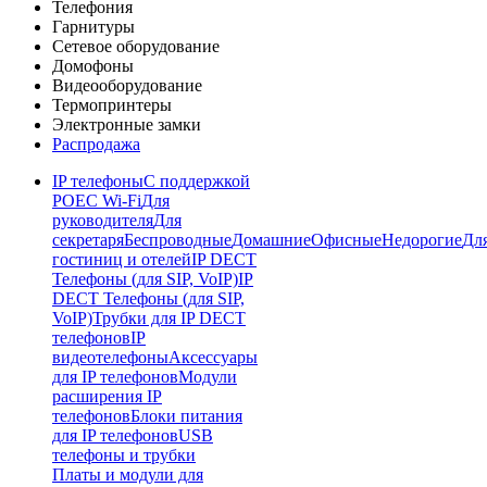
Телефония
Гарнитуры
Сетевое оборудование
Домофоны
Видеооборудование
Термопринтеры
Электронные замки
Распродажа
IP телефоны
С поддержкой
POE
C Wi-Fi
Для
руководителя
Для
секретаря
Беспроводные
Домашние
Офисные
Недорогие
Дл
гостиниц и отелей
IP DECT
Телефоны (для SIP, VoIP)
IP
DECT Телефоны (для SIP,
VoIP)
Трубки для IP DECT
телефонов
IP
видеотелефоны
Аксессуары
для IP телефонов
Модули
расширения IP
телефонов
Блоки питания
для IP телефонов
USB
телефоны и трубки
Платы и модули для