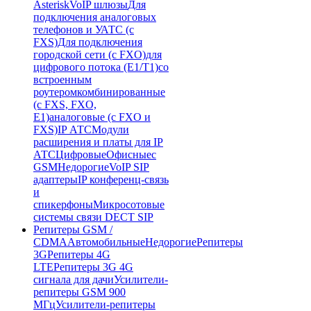
Asterisk
VoIP шлюзы
Для
подключения аналоговых
телефонов и УАТС (с
FXS)
Для подключения
городской сети (с FXO)
для
цифрового потока (E1/T1)
со
встроенным
роутером
комбинированные
(c FXS, FXO,
E1)
аналоговые (с FXO и
FXS)
IP АТС
Модули
расширения и платы для IP
АТС
Цифровые
Офисные
с
GSM
Недорогие
VoIP SIP
адаптеры
IP конференц-связь
и
спикерфоны
Микросотовые
системы связи DECT SIP
Репитеры GSM /
CDMA
Автомобильные
Недорогие
Репитеры
3G
Репитеры 4G
LTE
Репитеры 3G 4G
сигнала для дачи
Усилители-
репитеры GSM 900
МГц
Усилители-репитеры