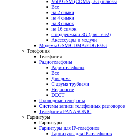
VoIP GSM (CDMA, 3G) шлюзы
Все
на 2 симки
на 4 симки
на 8 симок
на 16 симок
с поддержкой 3G (для Tele2)
Аксессуары и модули
Модемы GSM/CDMA/EDGE/3G
Телефония
Телефония
Радиотелефоны
Радиотелефоны
Все
Для дома
С двумя трубками
Недорогие
DECT
Проводные телефоны
Системы записи телефонных разговоров
Телефония PANASONIC
Гарнитуры
Гарнитуры
Гарнитуры для IP-телефонов
Гарнитуры для IP-телефонов