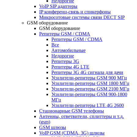
Недорогие
VoIP SIP адаптеры
IP конференц-связь и спикерфоны
Микросотовые системы связи DECT SIP
GSM оборудование
GSM оборудование
Репитеры GSM / CDMA
Репитеры GSM / CDMA
Все
Автомобильные
Недорогие
Репитеры 3G
Репитеры 4G LTE
Репитеры 3G 4G сигнала для дачи
Усилители-репитеры GSM 900 МГц
Усилители-репитеры GSM 1800 МГц
Усилители-репитеры GSM 2100 МГц
Усилители-репитеры GSM 900-1800
МГц
Усилители-репитеры LTE 4G 2600
Стационарные GSM телефоны
Антенны, ответвители, сплиттеры и т.д.
(gsm)
GSM шлюзы
VoIP GSM (CDMA, 3G) шлюзы