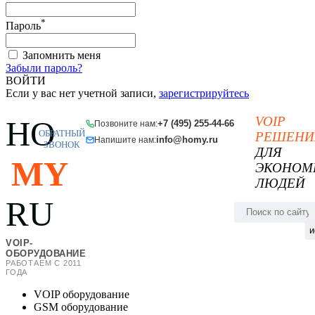
*
Пароль
Запомнить меня
Забыли пароль?
ВОЙТИ
Если у вас нет учетной записи,
зарегистрируйтесь
VOIP
HO
+7 (495) 255-44-66
Позвоните нам:
ОБРАТНЫЙ
РЕШЕНИ
info@homy.ru
Напишите нам:
ЗВОНОК
ДЛЯ
MY
ЭКОНОМ
ЛЮДЕЙ
RU
и
VOIP-
ОБОРУДОВАНИЕ
РАБОТАЕМ С 2011
ГОДА
VOIP оборудование
GSM оборудование