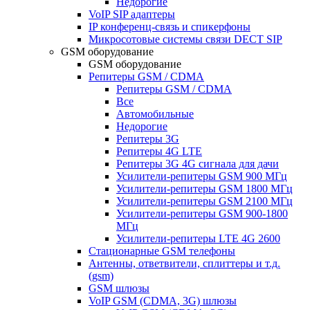
Недорогие
VoIP SIP адаптеры
IP конференц-связь и спикерфоны
Микросотовые системы связи DECT SIP
GSM оборудование
GSM оборудование
Репитеры GSM / CDMA
Репитеры GSM / CDMA
Все
Автомобильные
Недорогие
Репитеры 3G
Репитеры 4G LTE
Репитеры 3G 4G сигнала для дачи
Усилители-репитеры GSM 900 МГц
Усилители-репитеры GSM 1800 МГц
Усилители-репитеры GSM 2100 МГц
Усилители-репитеры GSM 900-1800
МГц
Усилители-репитеры LTE 4G 2600
Стационарные GSM телефоны
Антенны, ответвители, сплиттеры и т.д.
(gsm)
GSM шлюзы
VoIP GSM (CDMA, 3G) шлюзы