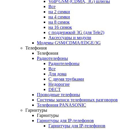
VoIP GSM (CDMA, 3G) шлюзы
Все
на 2 симки
на 4 симки
на 8 симок
на 16 симок
с поддержкой 3G (для Tele2)
Аксессуары и модули
Модемы GSM/CDMA/EDGE/3G
Телефония
Телефония
Радиотелефоны
Радиотелефоны
Все
Для дома
С двумя трубками
Недорогие
DECT
Проводные телефоны
Системы записи телефонных разговоров
Телефония PANASONIC
Гарнитуры
Гарнитуры
Гарнитуры для IP-телефонов
Гарнитуры для IP-телефонов