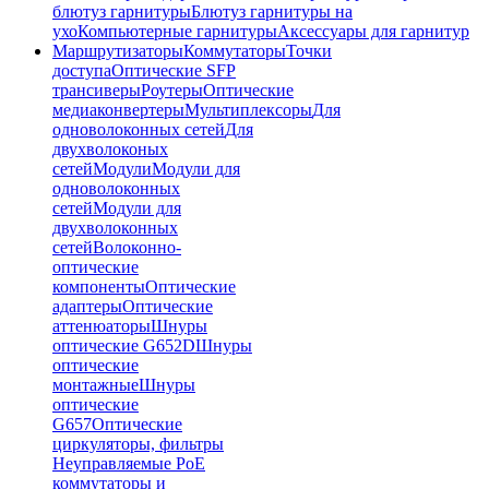
блютуз гарнитуры
Блютуз гарнитуры на
ухо
Компьютерные гарнитуры
Аксессуары для гарнитур
Маршрутизаторы
Коммутаторы
Точки
доступа
Оптические SFP
трансиверы
Роутеры
Оптические
медиаконвертеры
Мультиплексоры
Для
одноволоконных сетей
Для
двухволоконых
сетей
Модули
Модули для
одноволоконных
сетей
Модули для
двухволоконных
сетей
Волоконно-
оптические
компоненты
Оптические
адаптеры
Оптические
аттенюаторы
Шнуры
оптические G652D
Шнуры
оптические
монтажные
Шнуры
оптические
G657
Оптические
циркуляторы, фильтры
Неуправляемые PoE
коммутаторы и