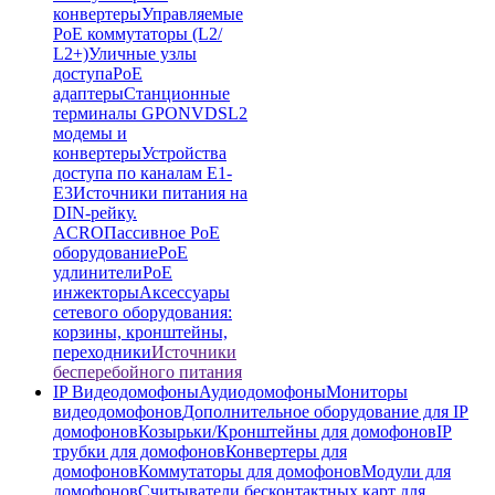
конвертеры
Управляемые
PoE коммутаторы (L2/
L2+)
Уличные узлы
доступа
PoE
адаптеры
Станционные
терминалы GPON
VDSL2
модемы и
конвертеры
Устройства
доступа по каналам E1-
E3
Источники питания на
DIN-рейку.
ACRO
Пассивное PoE
оборудование
PoE
удлинители
PoE
инжекторы
Аксессуары
сетевого оборудования:
корзины, кронштейны,
переходники
Источники
бесперебойного питания
IP Видеодомофоны
Аудиодомофоны
Мониторы
видеодомофонов
Дополнительное оборудование для IP
домофонов
Козырьки/Кронштейны для домофонов
IP
трубки для домофонов
Конвертеры для
домофонов
Коммутаторы для домофонов
Модули для
домофонов
Считыватели бесконтактных карт для