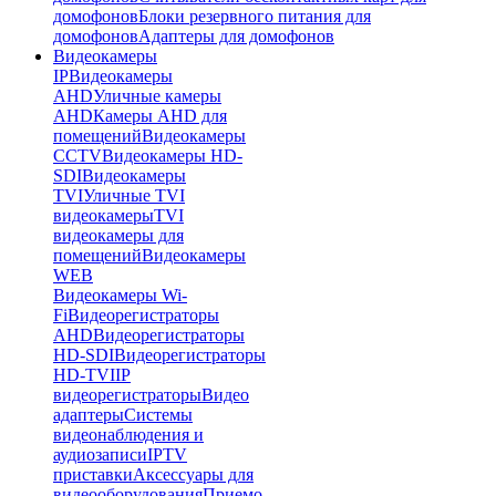
домофонов
Блоки резервного питания для
домофонов
Адаптеры для домофонов
Видеокамеры
IP
Видеокамеры
AHD
Уличные камеры
AHD
Камеры AHD для
помещений
Видеокамеры
CCTV
Видеокамеры HD-
SDI
Видеокамеры
TVI
Уличные TVI
видеокамеры
TVI
видеокамеры для
помещений
Видеокамеры
WEB
Видеокамеры Wi-
Fi
Видеорегистраторы
AHD
Видеорегистраторы
HD-SDI
Видеорегистраторы
HD-TVI
IP
видеорегистраторы
Видео
адаптеры
Системы
видеонаблюдения и
аудиозаписи
IPTV
приставки
Аксессуары для
видеооборудования
Приемо-