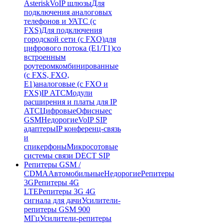
Asterisk
VoIP шлюзы
Для
подключения аналоговых
телефонов и УАТС (с
FXS)
Для подключения
городской сети (с FXO)
для
цифрового потока (E1/T1)
со
встроенным
роутером
комбинированные
(c FXS, FXO,
E1)
аналоговые (с FXO и
FXS)
IP АТС
Модули
расширения и платы для IP
АТС
Цифровые
Офисные
с
GSM
Недорогие
VoIP SIP
адаптеры
IP конференц-связь
и
спикерфоны
Микросотовые
системы связи DECT SIP
Репитеры GSM /
CDMA
Автомобильные
Недорогие
Репитеры
3G
Репитеры 4G
LTE
Репитеры 3G 4G
сигнала для дачи
Усилители-
репитеры GSM 900
МГц
Усилители-репитеры