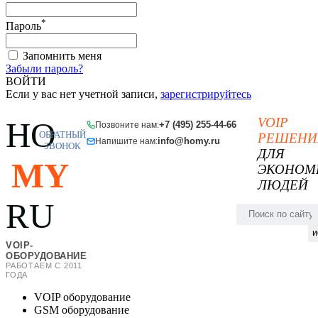
*
Пароль
Запомнить меня
Забыли пароль?
ВОЙТИ
Если у вас нет учетной записи,
зарегистрируйтесь
VOIP
HO
+7 (495) 255-44-66
Позвоните нам:
ОБРАТНЫЙ
РЕШЕНИ
info@homy.ru
Напишите нам:
ЗВОНОК
ДЛЯ
MY
ЭКОНОМ
ЛЮДЕЙ
RU
и
VOIP-
ОБОРУДОВАНИЕ
РАБОТАЕМ С 2011
ГОДА
VOIP оборудование
GSM оборудование