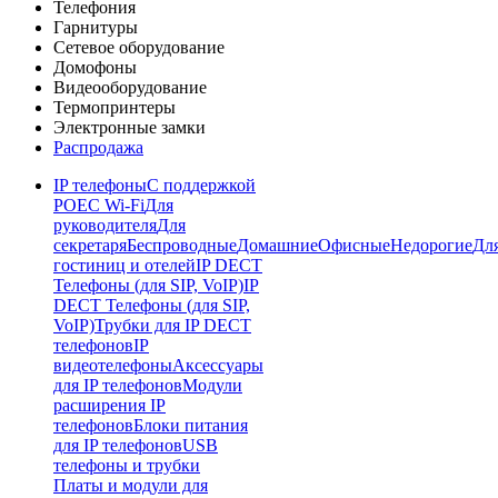
Телефония
Гарнитуры
Сетевое оборудование
Домофоны
Видеооборудование
Термопринтеры
Электронные замки
Распродажа
IP телефоны
С поддержкой
POE
C Wi-Fi
Для
руководителя
Для
секретаря
Беспроводные
Домашние
Офисные
Недорогие
Дл
гостиниц и отелей
IP DECT
Телефоны (для SIP, VoIP)
IP
DECT Телефоны (для SIP,
VoIP)
Трубки для IP DECT
телефонов
IP
видеотелефоны
Аксессуары
для IP телефонов
Модули
расширения IP
телефонов
Блоки питания
для IP телефонов
USB
телефоны и трубки
Платы и модули для