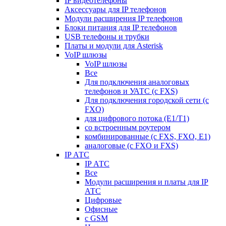
IP видеотелефоны
Аксессуары для IP телефонов
Модули расширения IP телефонов
Блоки питания для IP телефонов
USB телефоны и трубки
Платы и модули для Asterisk
VoIP шлюзы
VoIP шлюзы
Все
Для подключения аналоговых
телефонов и УАТС (с FXS)
Для подключения городской сети (с
FXO)
для цифрового потока (E1/T1)
со встроенным роутером
комбинированные (c FXS, FXO, E1)
аналоговые (с FXO и FXS)
IP АТС
IP АТС
Все
Модули расширения и платы для IP
АТС
Цифровые
Офисные
с GSM