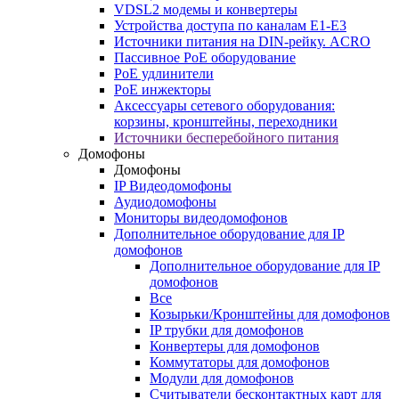
VDSL2 модемы и конвертеры
Устройства доступа по каналам E1-E3
Источники питания на DIN-рейку. ACRO
Пассивное PoE оборудование
PoE удлинители
PoE инжекторы
Аксессуары сетевого оборудования:
корзины, кронштейны, переходники
Источники бесперебойного питания
Домофоны
Домофоны
IP Видеодомофоны
Аудиодомофоны
Мониторы видеодомофонов
Дополнительное оборудование для IP
домофонов
Дополнительное оборудование для IP
домофонов
Все
Козырьки/Кронштейны для домофонов
IP трубки для домофонов
Конвертеры для домофонов
Коммутаторы для домофонов
Модули для домофонов
Считыватели бесконтактных карт для