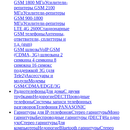
GSM 1800 МГц
Усилители-
репитеры GSM 2100
МГц
Усилители-репитеры
GSM 900-1800
МГц
Усилители-репитеры
LTE 4G 2600
Стационарные
GSM телефоны
Антенны,
ответвители, сплиттеры и
т.д. (gsm)
GSM шлюзы
VoIP GSM
(CDMA, 3G) шлюзы
на 2
симки
на 4 симки
на 8
симок
на 16 симок
с
поддержкой 3G (для
Tele2)
Аксессуары и
модули
Модемы
GSM/CDMA/EDGE/3G
Радиотелефоны
Для дома
С двумя
трубками
Недорогие
DECT
Проводные
телефоны
Системы записи телефонных
разговоров
Телефония PANASONIC
Гарнитуры для IP-телефонов
Стерео гарнитуры
Моно
гарнитуры
Беспроводные гарнитуры (DECT)
На одно
ухо
Стерео гарнитуры
Для
компьютера
Недорогие
Bluetooth гарнитуры
Стерео