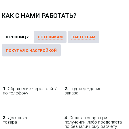
-
i
КАК С НАМИ РАБОТАТЬ?
Компактный 5-портовый
коммутатор уровня 2,
поддерживающий скорость 10
Гбит/с и способный питаться от
PoE или адаптера USB-C 5 В.
Коммутатор Ubiquiti
EdgeRouter 6-port
1.
Обращение через сайт/
2.
Подтверждение
29 656.23 р.
Цена:
по телефону
заказа
КУПИТЬ
3.
Доставка
4.
Оплата товара при
товара
получении, либо предоплата
по безналичному расчету
-
i