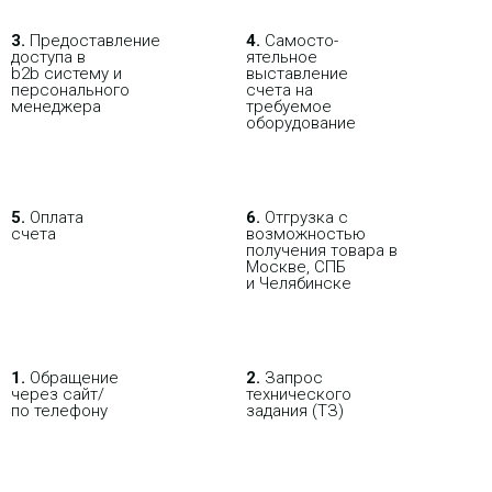
3.
Пре­до­ста­вле­ние
4.
Само­сто­-
доступа в
ятель­ное
b2b систему и
выставление
персо­нального
счета на
мене­джера
требуемое
оборудование
Коммутатор UBIQUITI Pro
Max 16 PoE
5.
Оплата
6.
Отгрузка с
счета
возможностью
получения товара в
Москве, СПБ
49 287.82 р.
Цена:
и Челябинске
КУПИТЬ
1.
Обращение
2.
Запрос
через сайт/
технического
по телефону
задания (ТЗ)