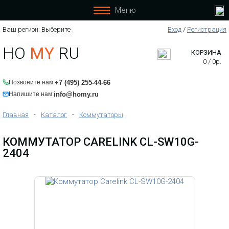
Меню
Ваш регион:
Выберите
Вход
/
Регистрация
HO
MY
RU
КОРЗИНА
0
/
0
р.
+7 (495) 255-44-66
Позвоните нам:
info@homy.ru
Напишите нам:
Главная
-
Каталог
-
Коммутаторы
КОММУТАТОР CARELINK CL-SW10G-
2404