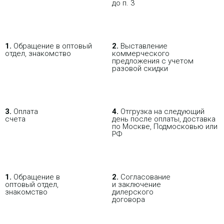
до п. 3
16-портовый коммутатор
Etherlighting™ уровня 3 с
поддержкой 2,5 Гбит/с, выходом
PoE++ и универсальными
вариантами монтажа.
1.
Обращение в оптовый
2.
Выставление
отдел, знакомство
коммерческого
предложения с учетом
разовой скидки
Коммутатор UBIQUITI UniFi
3.
Оплата
4.
Отгрузка на следующий
Switch Flex XG
счета
день после оплаты, доставка
В РОЗНИЦУ
ОПТОВИКАМ
ПАРТНЕРАМ
по Москве, Подмосковью или
РФ
32 580.09 р.
Цена:
ПОКУПАЯ С НАСТРОЙКОЙ
КУПИТЬ
1.
Обращение в
2.
Согласование
оптовый отдел,
и заключение
знакомство
дилерского
договора
-
i