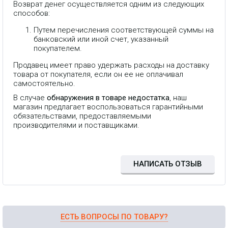
Возврат денег осуществляется одним из следующих
способов:
Путем перечисления соответствующей суммы на
банковский или иной счет, указанный
покупателем.
Продавец имеет право удержать расходы на доставку
товара от покупателя, если он ее не оплачивал
самостоятельно.
В случае
обнаружения в товаре недостатка
, наш
Коммутатор EdgeRouter 4
магазин предлагает воспользоваться гарантийными
предназначен для обслуживания
малых и средних по масштабам
обязательствами, предоставляемыми
сетевых сегментов. Высокая
производителями и поставщиками.
эффективность в сочетании с
отказоустойчивостью делает ее
оптимальным решением для
многих проектов.
НАПИСАТЬ ОТЗЫВ
ЕСТЬ ВОПРОСЫ ПО ТОВАРУ?