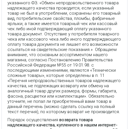
указанного ФЗ: «Обмен непродовольственного товара
надлежащего качества проводится, если указанный
товар не был в употреблении, сохранены его товарный
вид, потребительские свойства, пломбы, фабричные
ярлыки, а также имеется товарный чек или кассовый
чек либо иной подтверждающий оплату указанного
товара документ. Отсутствие у потребителя товарного
чека или кассового чека либо иного подтверждающего
оплату товара документа не лишает его возможности
ссылаться на свидетельские показания.» Обращаем
внимание, что основным ассортиментом нашего
магазина, согласно Постановлению Правительства
Российской Федерации №55 от 19.01.98. с
последующими изменениями, являются «Технически
сложные товары», которые определены в п. 11
«Перечня непродовольственных товаров надлежащего
качества, не подлежащих возврату или обмену на
аналогичный товар других размера, формы, габарита,
фасона, расцветки или комплектации». Обязательно
уточните, не попал ли приобретенный вами товар в
данный перечень (можно сделать ссылку на полный
текст перечня), по которому возврат не производится.
Порядок осуществления
возврата товара
надлежащего качества, купленного в нашем интернет-