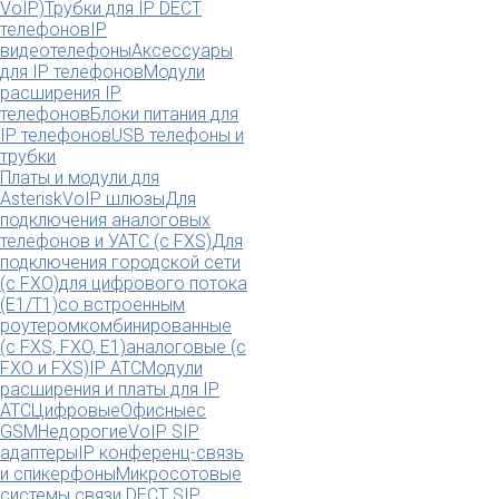
VoIP)
Трубки для IP DECT
телефонов
IP
видеотелефоны
Аксессуары
для IP телефонов
Модули
расширения IP
телефонов
Блоки питания для
IP телефонов
USB телефоны и
трубки
Платы и модули для
Asterisk
VoIP шлюзы
Для
подключения аналоговых
телефонов и УАТС (с FXS)
Для
подключения городской сети
(с FXO)
для цифрового потока
(E1/T1)
со встроенным
роутером
комбинированные
(c FXS, FXO, E1)
аналоговые (с
FXO и FXS)
IP АТС
Модули
расширения и платы для IP
АТС
Цифровые
Офисные
с
GSM
Недорогие
VoIP SIP
адаптеры
IP конференц-связь
и спикерфоны
Микросотовые
системы связи DECT SIP