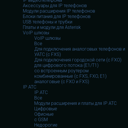
IP видеотелефоны
Аксессуары для IP телефонов
Модули расширения IP телефонов
Блоки питания для IP телефонов
USB телефоны и трубки
Платы и модули для Asterisk
VoIP шлюзы
VoIP шлюзы
Все
Для подключения аналоговых телефонов и
УАТС (с FXS)
Для подключения городской сети (с FXO)
для цифрового потока (E1/T1)
со встроенным роутером
комбинированные (c FXS, FXO, E1)
аналоговые (с FXO и FXS)
IP АТС
IP АТС
Все
Модули расширения и платы для IP АТС
Цифровые
Офисные
с GSM
Недорогие