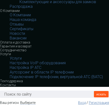
Комплектующие и аксессуары для замков
Распродажа
О Компании
О Компании
Наша команда
Отзывы
Сертификаты
Новости
Вакансии
Оплата и доставка
Гарантия и возврат
Сотрудничество
Услуги
Услуги
Настройка VoIP оборудования
Настройка IP АТС
Аутсорсинг в области IP телефонии
Подключение IP телефонии, виртуальной АТС (ВАТС)
Техподдержка
Контакты
искать
Ваш регион:
Выберите
Вход
/
Регистрация