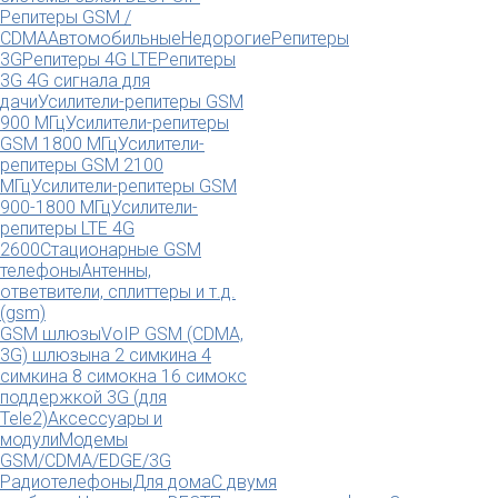
Репитеры GSM /
CDMA
Автомобильные
Недорогие
Репитеры
3G
Репитеры 4G LTE
Репитеры
3G 4G сигнала для
дачи
Усилители-репитеры GSM
900 МГц
Усилители-репитеры
GSM 1800 МГц
Усилители-
репитеры GSM 2100
МГц
Усилители-репитеры GSM
900-1800 МГц
Усилители-
репитеры LTE 4G
2600
Стационарные GSM
телефоны
Антенны,
ответвители, сплиттеры и т.д.
(gsm)
GSM шлюзы
VoIP GSM (CDMA,
3G) шлюзы
на 2 симки
на 4
симки
на 8 симок
на 16 симок
с
поддержкой 3G (для
Tele2)
Аксессуары и
модули
Модемы
GSM/CDMA/EDGE/3G
Радиотелефоны
Для дома
С двумя