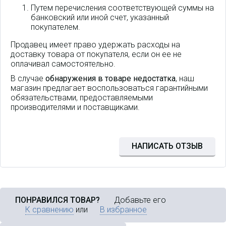
Путем перечисления соответствующей суммы на
банковский или иной счет, указанный
покупателем.
Продавец имеет право удержать расходы на
доставку товара от покупателя, если он ее не
оплачивал самостоятельно.
В случае
обнаружения в товаре недостатка
, наш
магазин предлагает воспользоваться гарантийными
обязательствами, предоставляемыми
производителями и поставщиками.
Коммутатор EdgeRouter 4
предназначен для
обслуживания малых и
средних по масштабам сетевых
НАПИСАТЬ ОТЗЫВ
сегментов. Высокая
эффективность в сочетании с
отказоустойчивостью делает
ее оптимальным решением для
многих проектов.
ПОНРАВИЛСЯ ТОВАР?
Добавьте его
К сравнению
или
В избранное