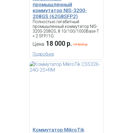
промышленный
коммутатор NIS-3200-
208GS (62G8SFP2)
-
i
Полностью гигабитный
промышленный коммутатор NIS-
Компактный 5-портовый
3200-208GS, 8 10/100/1000Base-T
коммутатор уровня 2,
+ 2 SFP/1G
поддерживающий скорость 10
18 000 р.
Цена:
19 800 р.
Гбит/с и способный питаться
от PoE или адаптера USB-C 5 В.
Подробнее
Коммутатор Ubiquiti
EdgeRouter 6-port
29 209.69 р.
Цена:
КУПИТЬ
Коммутатор MikroTik