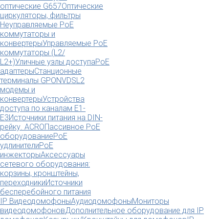
оптические G657
Оптические
циркуляторы, фильтры
Неуправляемые PoE
коммутаторы и
конвертеры
Управляемые PoE
коммутаторы (L2/
L2+)
Уличные узлы доступа
PoE
адаптеры
Станционные
терминалы GPON
VDSL2
модемы и
конвертеры
Устройства
доступа по каналам E1-
E3
Источники питания на DIN-
рейку. ACRO
Пассивное PoE
оборудование
PoE
удлинители
PoE
инжекторы
Аксессуары
сетевого оборудования:
корзины, кронштейны,
переходники
Источники
бесперебойного питания
IP Видеодомофоны
Аудиодомофоны
Мониторы
видеодомофонов
Дополнительное оборудование для IP