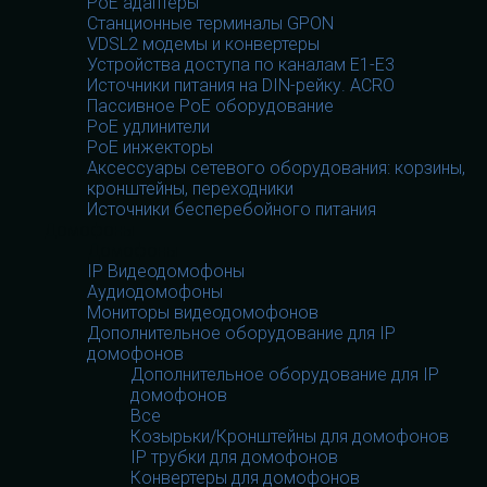
PoE адаптеры
Станционные терминалы GPON
VDSL2 модемы и конвертеры
Устройства доступа по каналам E1-E3
Источники питания на DIN-рейку. ACRO
Пассивное PoE оборудование
PoE удлинители
PoE инжекторы
Аксессуары сетевого оборудования: корзины,
кронштейны, переходники
Источники бесперебойного питания
Домофоны
Домофоны
IP Видеодомофоны
Аудиодомофоны
Мониторы видеодомофонов
Дополнительное оборудование для IP
домофонов
Дополнительное оборудование для IP
домофонов
Все
Козырьки/Кронштейны для домофонов
IP трубки для домофонов
Конвертеры для домофонов