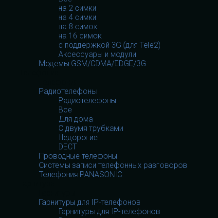
на 2 симки
на 4 симки
на 8 симок
на 16 симок
с поддержкой 3G (для Tele2)
Аксессуары и модули
Модемы GSM/CDMA/EDGE/3G
Телефония
Телефония
Радиотелефоны
Радиотелефоны
Все
Для дома
С двумя трубками
Недорогие
DECT
Проводные телефоны
Системы записи телефонных разговоров
Телефония PANASONIC
Гарнитуры
Гарнитуры
Гарнитуры для IP-телефонов
Гарнитуры для IP-телефонов