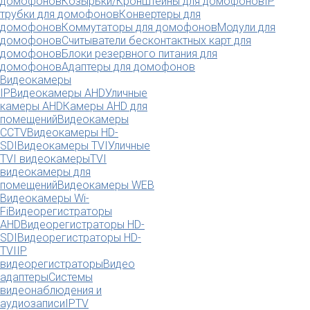
домофонов
Козырьки/Кронштейны для домофонов
IP
трубки для домофонов
Конвертеры для
домофонов
Коммутаторы для домофонов
Модули для
домофонов
Считыватели бесконтактных карт для
домофонов
Блоки резервного питания для
домофонов
Адаптеры для домофонов
Видеокамеры
IP
Видеокамеры AHD
Уличные
камеры AHD
Камеры AHD для
помещений
Видеокамеры
CCTV
Видеокамеры HD-
SDI
Видеокамеры TVI
Уличные
TVI видеокамеры
TVI
видеокамеры для
помещений
Видеокамеры WEB
Видеокамеры Wi-
Fi
Видеорегистраторы
AHD
Видеорегистраторы HD-
SDI
Видеорегистраторы HD-
TVI
IP
видеорегистраторы
Видео
адаптеры
Системы
видеонаблюдения и
аудиозаписи
IPTV