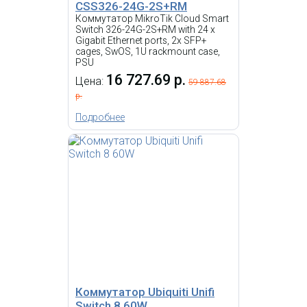
CSS326-24G-2S+RM
Коммутатор MikroTik Cloud Smart
-
i
Switch 326-24G-2S+RM with 24 x
Gigabit Ethernet ports, 2x SFP+
16-портовый коммутатор
cages, SwOS, 1U rackmount case,
Etherlighting™ уровня 3 с
PSU
поддержкой 2,5 Гбит/с,
16 727.69 р.
Цена:
выходом PoE++ и
59 887.68
универсальными вариантами
р.
монтажа.
Подробнее
Коммутатор UBIQUITI
UniFi Switch Flex XG
32 089.52 р.
Цена:
КУПИТЬ
Коммутатор Ubiquiti Unifi
Switch 8 60W
-