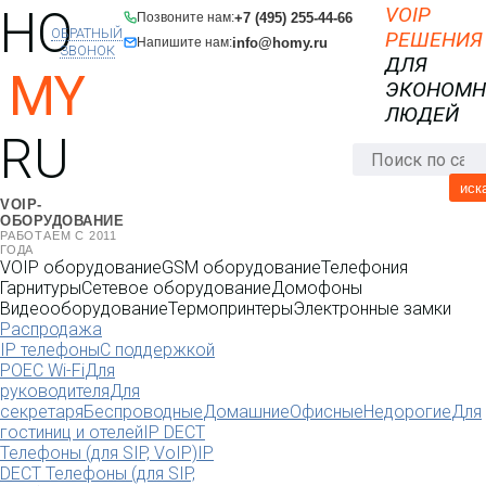
HO
VOIP
+7 (495) 255-44-66
Позвоните нам:
ОБРАТНЫЙ
РЕШЕНИЯ
info@homy.ru
Напишите нам:
ЗВОНОК
ДЛЯ
MY
ЭКОНОМ
ЛЮДЕЙ
RU
иск
VOIP-
ОБОРУДОВАНИЕ
РАБОТАЕМ С 2011
ГОДА
VOIP оборудование
GSM оборудование
Телефония
Гарнитуры
Сетевое оборудование
Домофоны
Видеооборудование
Термопринтеры
Электронные замки
Распродажа
IP телефоны
С поддержкой
POE
C Wi-Fi
Для
руководителя
Для
секретаря
Беспроводные
Домашние
Офисные
Недорогие
Для
гостиниц и отелей
IP DECT
Телефоны (для SIP, VoIP)
IP
DECT Телефоны (для SIP,