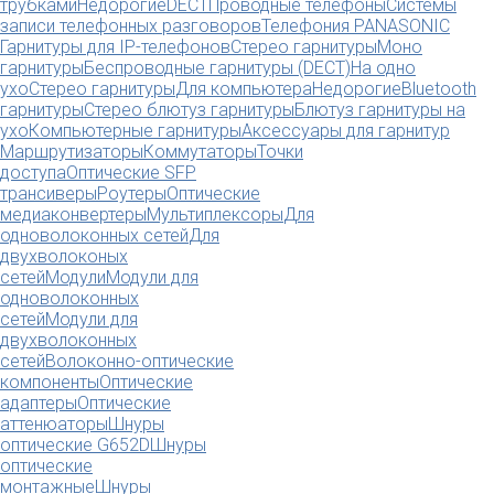
трубками
Недорогие
DECT
Проводные телефоны
Системы
записи телефонных разговоров
Телефония PANASONIC
Гарнитуры для IP-телефонов
Стерео гарнитуры
Моно
гарнитуры
Беспроводные гарнитуры (DECT)
На одно
ухо
Стерео гарнитуры
Для компьютера
Недорогие
Bluetooth
гарнитуры
Стерео блютуз гарнитуры
Блютуз гарнитуры на
ухо
Компьютерные гарнитуры
Аксессуары для гарнитур
Маршрутизаторы
Коммутаторы
Точки
доступа
Оптические SFP
трансиверы
Роутеры
Оптические
медиаконвертеры
Мультиплексоры
Для
одноволоконных сетей
Для
двухволоконых
сетей
Модули
Модули для
одноволоконных
сетей
Модули для
двухволоконных
сетей
Волоконно-оптические
компоненты
Оптические
адаптеры
Оптические
аттенюаторы
Шнуры
оптические G652D
Шнуры
оптические
монтажные
Шнуры