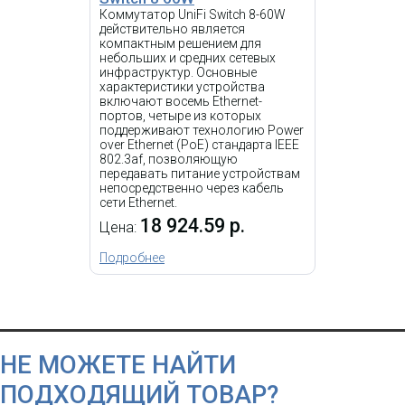
i
Коммутатор UniFi Switch 8-60W
действительно является
компактным решением для
небольших и средних сетевых
инфраструктур. Основные
характеристики устройства
включают восемь Ethernet-
портов, четыре из которых
поддерживают технологию Power
over Ethernet (PoE) стандарта IEEE
802.3af, позволяющую
передавать питание устройствам
непосредственно через кабель
Коммутатор UBIQUITI Pro
сети Ethernet.
Max 16 PoE
18 924.59 р.
Цена:
Подробнее
48 545.69 р.
Цена:
КУПИТЬ
НЕ МОЖЕТЕ НАЙТИ
ПОДХОДЯЩИЙ ТОВАР?