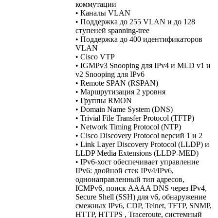
коммутации
• Каналы VLAN
• Поддержка до 255 VLAN и до 128
ступеней spanning-tree
• Поддержка до 400 идентификаторов
VLAN
• Cisco VTP
• IGMPv3 Snooping для IPv4 и MLD v1 и
v2 Snooping для IPv6
• Remote SPAN (RSPAN)
• Маршрутизация 2 уровня
• Группы RMON
• Domain Name System (DNS)
• Trivial File Transfer Protocol (TFTP)
• Network Timing Protocol (NTP)
• Cisco Discovery Protocol версий 1 и 2
• Link Layer Discovery Protocol (LLDP) и
LLDP Media Extensions (LLDP-MED)
• IPv6-хост обеспечивает управление
IPv6: двойной стек IPv4/IPv6,
однонаправленный тип адресов,
ICMPv6, поиск AAAA DNS через IPv4,
Secure Shell (SSH) для v6, обнаружение
смежных IPv6, CDP, Telnet, TFTP, SNMP,
HTTP, HTTPS , Traceroute, системный