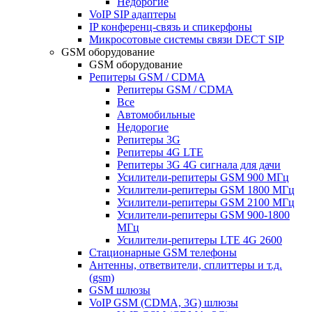
Недорогие
VoIP SIP адаптеры
IP конференц-связь и спикерфоны
Микросотовые системы связи DECT SIP
GSM оборудование
GSM оборудование
Репитеры GSM / CDMA
Репитеры GSM / CDMA
Все
Автомобильные
Недорогие
Репитеры 3G
Репитеры 4G LTE
Репитеры 3G 4G сигнала для дачи
Усилители-репитеры GSM 900 МГц
Усилители-репитеры GSM 1800 МГц
Усилители-репитеры GSM 2100 МГц
Усилители-репитеры GSM 900-1800
МГц
Усилители-репитеры LTE 4G 2600
Стационарные GSM телефоны
Антенны, ответвители, сплиттеры и т.д.
(gsm)
GSM шлюзы
VoIP GSM (CDMA, 3G) шлюзы