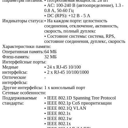
Параметры питания:
• Потребляемая мощность: 28 Вт
• AC: 100-240 В (автоопределение), 1.3 -
0.8 А, 50-60 Гц
• DC (RPS): +12 В - 5 А
Индикаторы статуса:
• На каждом порте: целостность
соединения, отключение, активность,
скорость, полный дуплекс
• Состояние системы: система, RPS,
состояние соединения, дуплекс, скорость
Характеристики памяти:
Оперативная память:
64 МБ
Флеш-память:
32 МБ
Интерфейсные порты:
Медные
• 24 x RJ-45 10/100
интерфейсы:
• 2 x RJ-45 10/100/1000
Оптические
-
интерфейсы:
Другие интерфейсы:
1 x консольный порт
Сетевые особенности:
Поддерживаемые
• IEEE 802.1D Spanning Tree Protocol
стандарты:
• IEEE 802.1p CoS приоритизации
• IEEE 802.1Q VLAN
• IEEE 802.1s
• IEEE 802.1w
• IEEE 802.1x