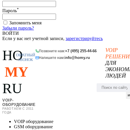
*
Пароль
Запомнить меня
Забыли пароль?
ВОЙТИ
Если у вас нет учетной записи,
зарегистрируйтесь
VOIP
HO
+7 (495) 255-44-66
Позвоните нам:
ОБРАТНЫЙ
РЕШЕНИ
info@homy.ru
Напишите нам:
ЗВОНОК
ДЛЯ
MY
ЭКОНОМ
ЛЮДЕЙ
RU
и
VOIP-
ОБОРУДОВАНИЕ
РАБОТАЕМ С 2011
ГОДА
VOIP оборудование
GSM оборудование