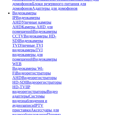
домофонов
Блоки резервного питания для
домофонов
Адаптеры для домофонов
Видеокамеры
IP
Видеокамеры
AHD
Уличные камеры
AHD
Камеры AHD для
помещений
Видеокамеры
CCTV
Видеокамеры HD-
SDI
Видеокамеры
TVI
Уличные TVI
видеокамеры
TVI
видеокамеры для
помещений
Видеокамеры
WEB
Видеокамеры Wi-
Fi
Видеорегистраторы
AHD
Видеорегистраторы
HD-SDI
Видеорегистраторы
HD-TVI
IP
видеорегистраторы
Видео
адаптеры
Системы
видеонаблюдения и
аудиозаписи
IPTV
приставки
Аксессуары для
видеооборудования
Приемо-