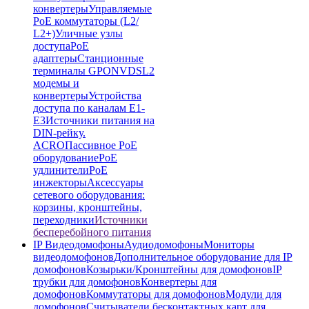
конвертеры
Управляемые
PoE коммутаторы (L2/
L2+)
Уличные узлы
доступа
PoE
адаптеры
Станционные
терминалы GPON
VDSL2
модемы и
конвертеры
Устройства
доступа по каналам E1-
E3
Источники питания на
DIN-рейку.
ACRO
Пассивное PoE
оборудование
PoE
удлинители
PoE
инжекторы
Аксессуары
сетевого оборудования:
корзины, кронштейны,
переходники
Источники
бесперебойного питания
IP Видеодомофоны
Аудиодомофоны
Мониторы
видеодомофонов
Дополнительное оборудование для IP
домофонов
Козырьки/Кронштейны для домофонов
IP
трубки для домофонов
Конвертеры для
домофонов
Коммутаторы для домофонов
Модули для
домофонов
Считыватели бесконтактных карт для