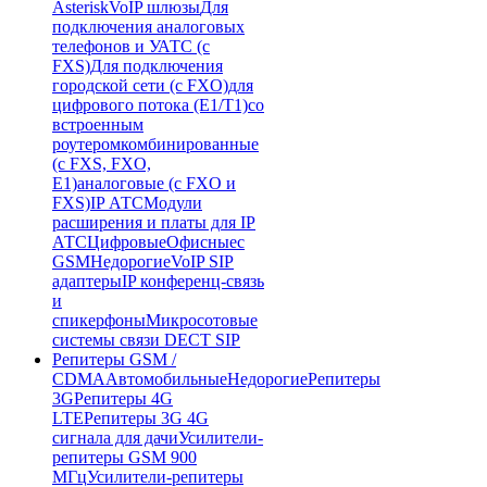
Asterisk
VoIP шлюзы
Для
подключения аналоговых
телефонов и УАТС (с
FXS)
Для подключения
городской сети (с FXO)
для
цифрового потока (E1/T1)
со
встроенным
роутером
комбинированные
(c FXS, FXO,
E1)
аналоговые (с FXO и
FXS)
IP АТС
Модули
расширения и платы для IP
АТС
Цифровые
Офисные
с
GSM
Недорогие
VoIP SIP
адаптеры
IP конференц-связь
и
спикерфоны
Микросотовые
системы связи DECT SIP
Репитеры GSM /
CDMA
Автомобильные
Недорогие
Репитеры
3G
Репитеры 4G
LTE
Репитеры 3G 4G
сигнала для дачи
Усилители-
репитеры GSM 900
МГц
Усилители-репитеры