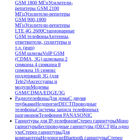
GSM 1800 МГц
Усилители-
репитеры GSM 2100
МГц
Усилители-репитеры
GSM 900-1800
МГц
Усилители-репитеры
LTE 4G 2600
Стационарные
GSM телефоны
Антенны,
ответвители, сплиттеры и
т.д. (gsm)
GSM шлюзы
VoIP GSM
(CDMA, 3G) шлюзы
на 2
симки
на 4 симки
на 8
симок
на 16 симок
с
поддержкой 3G (для
Tele2)
Аксессуары и
модули
Модемы
GSM/CDMA/EDGE/3G
Радиотелефоны
Для дома
С двумя
трубками
Недорогие
DECT
Проводные
телефоны
Системы записи телефонных
разговоров
Телефония PANASONIC
Гарнитуры для IP-телефонов
Стерео гарнитуры
Моно
гарнитуры
Беспроводные гарнитуры (DECT)
На одно
ухо
Стерео гарнитуры
Для
компьютера
Недорогие
Bluetooth гарнитуры
Стерео