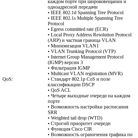
каждом порте при широковещании и
одноадресной передачи
• IEEE 802.1d Spanning Tree Protocol
• IEEE 802.1s Multiple Spanning Tree
Protocol
• Egress committed rate (ECR)
• Local Proxy Address Resolution Protocol
(ARP) и частная граница VLAN
• Минимизация VLAN1
• VLAN Trunking Protocol (VTP)
• Internet Group Management Protocol
(IGMP) версии 3
• Фильтрация IGMP
• Multicast VLAN registration (MVR)
QoS:
• Стандарт 802.1p CoS и поле
классификации DSCP
• QoS ACL
• Четыре выходные очереди на каждом
порте
• Возможность настройки расписания
SRR
• Weighted tail drop (WTD)
• Строгий приоритет очереди
• Функция Cisco CIR
• Возможность ограничения трафика по