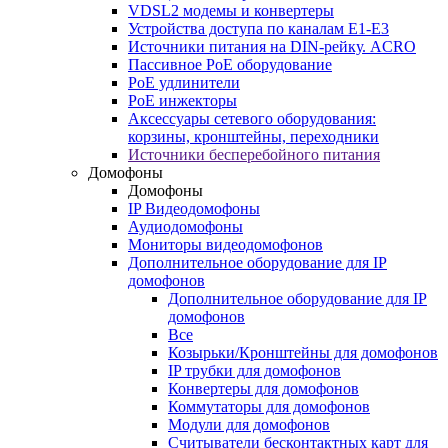
VDSL2 модемы и конвертеры
Устройства доступа по каналам E1-E3
Источники питания на DIN-рейку. ACRO
Пассивное PoE оборудование
PoE удлинители
PoE инжекторы
Аксессуары сетевого оборудования:
корзины, кронштейны, переходники
Источники бесперебойного питания
Домофоны
Домофоны
IP Видеодомофоны
Аудиодомофоны
Мониторы видеодомофонов
Дополнительное оборудование для IP
домофонов
Дополнительное оборудование для IP
домофонов
Все
Козырьки/Кронштейны для домофонов
IP трубки для домофонов
Конвертеры для домофонов
Коммутаторы для домофонов
Модули для домофонов
Считыватели бесконтактных карт для