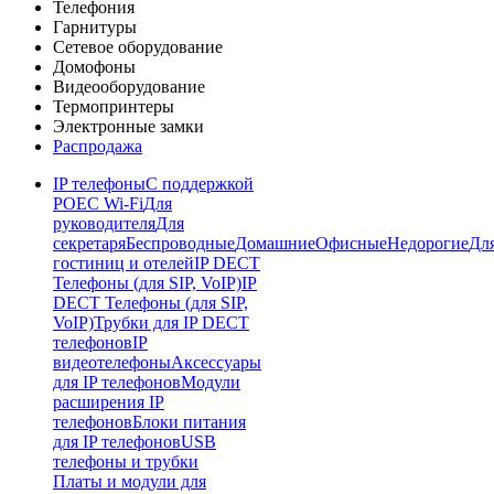
Телефония
Гарнитуры
Сетевое оборудование
Домофоны
Видеооборудование
Термопринтеры
Электронные замки
Распродажа
IP телефоны
С поддержкой
POE
C Wi-Fi
Для
руководителя
Для
секретаря
Беспроводные
Домашние
Офисные
Недорогие
Дл
гостиниц и отелей
IP DECT
Телефоны (для SIP, VoIP)
IP
DECT Телефоны (для SIP,
VoIP)
Трубки для IP DECT
телефонов
IP
видеотелефоны
Аксессуары
для IP телефонов
Модули
расширения IP
телефонов
Блоки питания
для IP телефонов
USB
телефоны и трубки
Платы и модули для