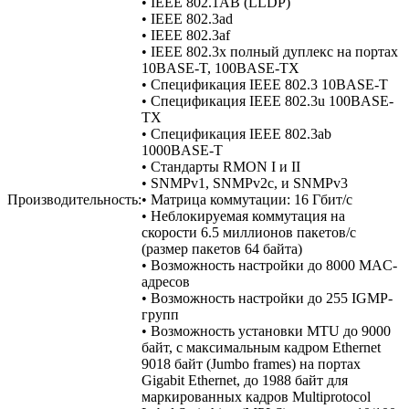
• IEEE 802.1AB (LLDP)
• IEEE 802.3ad
• IEEE 802.3af
• IEEE 802.3x полный дуплекс на портах
10BASE-T, 100BASE-TX
• Спецификация IEEE 802.3 10BASE-T
• Спецификация IEEE 802.3u 100BASE-
TX
• Спецификация IEEE 802.3ab
1000BASE-T
• Стандарты RMON I и II
• SNMPv1, SNMPv2c, и SNMPv3
Производительность:
• Матрица коммутации: 16 Гбит/с
• Неблокируемая коммутация на
скорости 6.5 миллионов пакетов/с
(размер пакетов 64 байта)
• Возможность настройки до 8000 MAC-
адресов
• Возможность настройки до 255 IGMP-
групп
• Возможность установки MTU до 9000
байт, с максимальным кадром Ethernet
9018 байт (Jumbo frames) на портах
Gigabit Ethernet, до 1988 байт для
маркированных кадров Multiprotocol