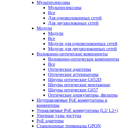
Мультиплексоры
Мультиплексоры
Все
Для одноволоконных сетей
Для двухволоконых сетей
Модули
Модули
Все
Модули для одноволоконных сетей
Модули для двухволоконных сетей
Волоконно-оптические компоненты
Волоконно-оптические компоненты
Все
Оптические адаптеры
Оптические аттенюаторы
Шнуры оптические G652D
Шнуры оптические монтажные
Шнуры оптические G657
Оптические циркуляторы, фильтры
Неуправляемые PoE коммутаторы и
конвертеры
Управляемые PoE коммутаторы (L2/ L2+)
Уличные узлы доступа
PoE адаптеры
Станционные терминалы GPON