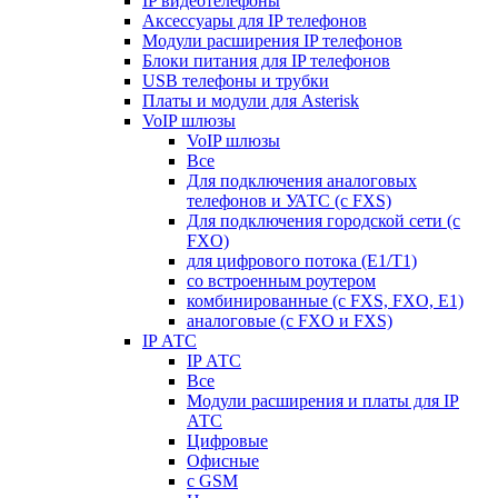
IP видеотелефоны
Аксессуары для IP телефонов
Модули расширения IP телефонов
Блоки питания для IP телефонов
USB телефоны и трубки
Платы и модули для Asterisk
VoIP шлюзы
VoIP шлюзы
Все
Для подключения аналоговых
телефонов и УАТС (с FXS)
Для подключения городской сети (с
FXO)
для цифрового потока (E1/T1)
со встроенным роутером
комбинированные (c FXS, FXO, E1)
аналоговые (с FXO и FXS)
IP АТС
IP АТС
Все
Модули расширения и платы для IP
АТС
Цифровые
Офисные
с GSM