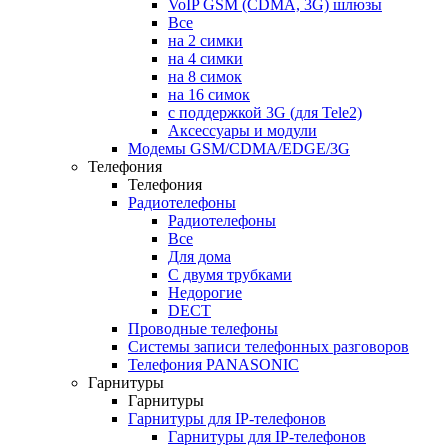
VoIP GSM (CDMA, 3G) шлюзы
Все
на 2 симки
на 4 симки
на 8 симок
на 16 симок
с поддержкой 3G (для Tele2)
Аксессуары и модули
Модемы GSM/CDMA/EDGE/3G
Телефония
Телефония
Радиотелефоны
Радиотелефоны
Все
Для дома
С двумя трубками
Недорогие
DECT
Проводные телефоны
Системы записи телефонных разговоров
Телефония PANASONIC
Гарнитуры
Гарнитуры
Гарнитуры для IP-телефонов
Гарнитуры для IP-телефонов