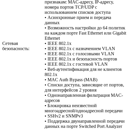
признакам: MAC-адресу, IP-адресу,
номера портов TCP/UDP с
использованием списков доступа
• Асинхронные прием и передача
данных
• Возможность настройки до 64 политик
на каждом порте Fast Ethernet или Gigabit
Ethernet
Сетевая
• IEEE 802.1x
безопасность:
• IEEE 802.1x с назначением VLAN
• IEEE 802.1x с голосовыми VLAN
• IEEE 802.1x и безопасность портов
• IEEE 802.1x с гостевой VLAN
• Веб-аутентификация для не клиентов
802.1x
• MAC Auth Bypass (MAB)
• Списки доступа, зависящие от портов,
для интерфейсов 2 уровня
• Однонаправленная фильтрация MAC-
адресов
• Блокировка неизвестной
многоадресной/одноадресной передачи
• SSHv2 и SNMPv3
• Поддержка двунаправленной передачи
данных на порте Switched Port Analyzer