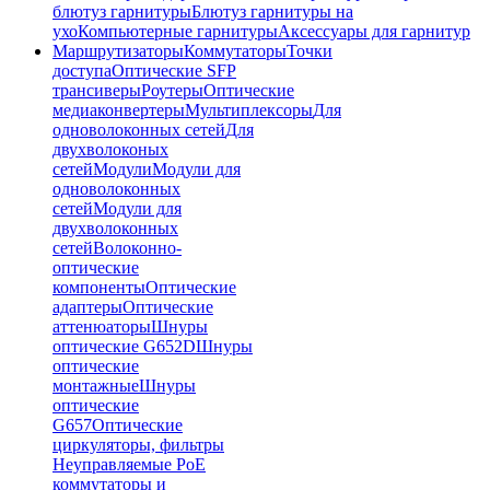
блютуз гарнитуры
Блютуз гарнитуры на
ухо
Компьютерные гарнитуры
Аксессуары для гарнитур
Маршрутизаторы
Коммутаторы
Точки
доступа
Оптические SFP
трансиверы
Роутеры
Оптические
медиаконвертеры
Мультиплексоры
Для
одноволоконных сетей
Для
двухволоконых
сетей
Модули
Модули для
одноволоконных
сетей
Модули для
двухволоконных
сетей
Волоконно-
оптические
компоненты
Оптические
адаптеры
Оптические
аттенюаторы
Шнуры
оптические G652D
Шнуры
оптические
монтажные
Шнуры
оптические
G657
Оптические
циркуляторы, фильтры
Неуправляемые PoE
коммутаторы и