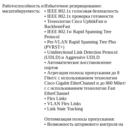
Работоспособность и
Избыточное резервирование:
масштабируемость:
• IEEE 802.1x голосовая безопасность
• IEEE 802.1x проверка готовности
• Технологии Cisco UplinkFast и
BackboneFast
• IEEE 802.1w Rapid Spanning Tree
Protocol
• Per-VLAN Rapid Spanning Tree Plus
(PVRST+)
• Unidirectional Link Detection Protocol
(UDLD) и Aggressive UDLD
• Автоматическое восстановление
портов
• Агрегация полосы пропускания до 8
Гбит/с с использованием технологии
Cisco Gigabit EtherChannel и до 800 Мбит/
с с использованием технологии Fast
EtherChannel
• Flex Links
• VLAN Flex Links
• Link State Tracking
Оптимизация полосы пропускания:
• Возможность штормового контроля на