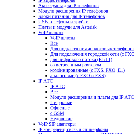
IP видеотелефоны
Аксессуары для IP телефонов
Модули расширения IP телефонов
Блоки питания для IP телефонов
USB телефоны и трубки
Платы и модули для Asterisk
VoIP шлюзы
VoIP шлюзы
Все
Для подключения аналоговых телефонов
Для подключения городской сети (с FX
для цифрового потока (E1/T1)
со встроенным роутером
комбинированные (c FXS, FXO, E1)
аналоговые (с FXO и FXS)
IP АТС
IP АТС
Все
Модули расширения и платы для IP АТС
Цифровые
Офисные
с GSM
Недорогие
VoIP SIP адаптеры
IP конференц-связь и спикерфоны