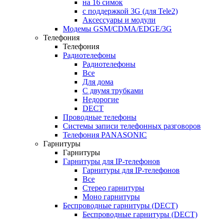
на 16 симок
с поддержкой 3G (для Tele2)
Аксессуары и модули
Модемы GSM/CDMA/EDGE/3G
Телефония
Телефония
Радиотелефоны
Радиотелефоны
Все
Для дома
С двумя трубками
Недорогие
DECT
Проводные телефоны
Системы записи телефонных разговоров
Телефония PANASONIC
Гарнитуры
Гарнитуры
Гарнитуры для IP-телефонов
Гарнитуры для IP-телефонов
Все
Стерео гарнитуры
Моно гарнитуры
Беспроводные гарнитуры (DECT)
Беспроводные гарнитуры (DECT)