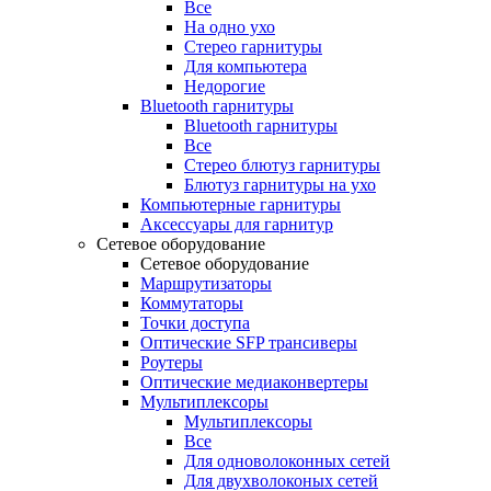
Все
На одно ухо
Стерео гарнитуры
Для компьютера
Недорогие
Bluetooth гарнитуры
Bluetooth гарнитуры
Все
Стерео блютуз гарнитуры
Блютуз гарнитуры на ухо
Компьютерные гарнитуры
Аксессуары для гарнитур
Сетевое оборудование
Сетевое оборудование
Маршрутизаторы
Коммутаторы
Точки доступа
Оптические SFP трансиверы
Роутеры
Оптические медиаконвертеры
Мультиплексоры
Мультиплексоры
Все
Для одноволоконных сетей
Для двухволоконых сетей