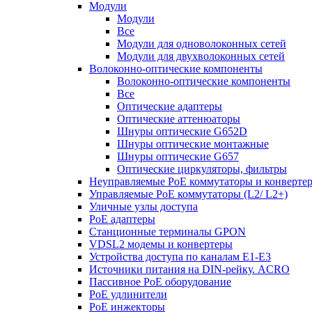
Модули
Модули
Все
Модули для одноволоконных сетей
Модули для двухволоконных сетей
Волоконно-оптические компоненты
Волоконно-оптические компоненты
Все
Оптические адаптеры
Оптические аттенюаторы
Шнуры оптические G652D
Шнуры оптические монтажные
Шнуры оптические G657
Оптические циркуляторы, фильтры
Неуправляемые PoE коммутаторы и конверте
Управляемые PoE коммутаторы (L2/ L2+)
Уличные узлы доступа
PoE адаптеры
Станционные терминалы GPON
VDSL2 модемы и конвертеры
Устройства доступа по каналам E1-E3
Источники питания на DIN-рейку. ACRO
Пассивное PoE оборудование
PoE удлинители
PoE инжекторы