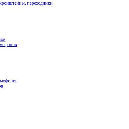
, кронштейны, переходники
нов
омофонов
омофонов
ов