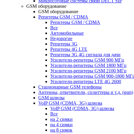
Микросотовые системы связи DECT SIP
GSM оборудование
GSM оборудование
Репитеры GSM / CDMA
Репитеры GSM / CDMA
Все
Автомобильные
Недорогие
Репитеры 3G
Репитеры 4G LTE
Репитеры 3G 4G сигнала для дачи
Усилители-репитеры GSM 900 МГц
Усилители-репитеры GSM 1800 МГц
Усилители-репитеры GSM 2100 МГц
Усилители-репитеры GSM 900-1800 МГ
Усилители-репитеры LTE 4G 2600
Стационарные GSM телефоны
Антенны, ответвители, сплиттеры и т.д. (gsm)
GSM шлюзы
VoIP GSM (CDMA, 3G) шлюзы
VoIP GSM (CDMA, 3G) шлюзы
Все
на 2 симки
на 4 симки
на 8 симок