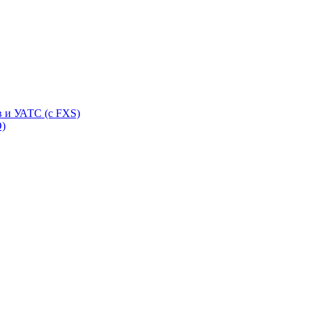
 и УАТС (с FXS)
O)