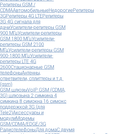
Репитеры GSM /
CDMA
Автомобильные
Недорогие
Репитеры
3G
Репитеры 4G LTE
Репитеры
3G 4G сигнала для
дачи
Усилители-репитеры GSM
900 МГц
Усилители-репитеры
GSM 1800 МГц
Усилители-
репитеры GSM 2100
МГц
Усилители-репитеры GSM
900-1800 МГц
Усилители-
репитеры LTE 4G
2600
Стационарные GSM
телефоны
Антенны,
ответвители, сплиттеры и т.д.
(gsm)
GSM шлюзы
VoIP GSM (CDMA,
3G) шлюзы
на 2 симки
на 4
симки
на 8 симок
на 16 симок
с
поддержкой 3G (для
Tele2)
Аксессуары и
модули
Модемы
GSM/CDMA/EDGE/3G
Радиотелефоны
Для дома
С двумя