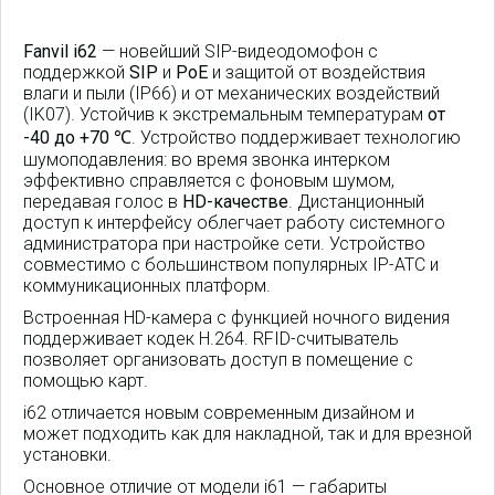
Fanvil i62
— новейший SIP-видеодомофон с
поддержкой
SIP
и
PoE
и защитой от воздействия
влаги и пыли (IP66) и от механических воздействий
(IK07). Устойчив к экстремальным температурам
от
-40 до +70 ℃
. Устройство поддерживает технологию
шумоподавления: во время звонка интерком
эффективно справляется с фоновым шумом,
передавая голос в
HD-качестве
. Дистанционный
доступ к интерфейсу облегчает работу системного
администратора при настройке сети. Устройство
совместимо с большинством популярных IP-АТС и
коммуникационных платформ.
Встроенная
HD-камера с функцией ночного видения
поддерживает кодек H.264. RFID-считыватель
позволяет организовать доступ в помещение с
помощью карт.
i62 отличается новым современным дизайном и
может подходить как для накладной, так и для врезной
установки.
Основное отличие от модели i61 — габариты