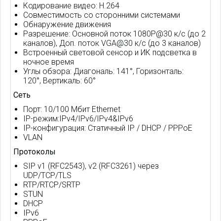
Кодирование видео: H.264
Совместимость со сторонними системами
Обнаружение движения
Разрешение: Основной поток 1080P@30 к/с (до 2
каналов), Доп. поток VGA@30 к/с (до 3 каналов)
Встроенный световой сенсор и ИК подсветка в
ночное время
Углы обзора: Диагональ: 141°, Горизонталь:
120°, Вертикаль: 60°
Сеть
Порт: 10/100 Мбит Ethernet
IP-режим:IPv4/IPv6/IPv4&IPv6
IP-конфигурация: Статичный IP / DHCP / PPPoE
VLAN
Протоколы
SIP v1 (RFC2543), v2 (RFC3261) через
UDP/TCP/TLS
RTP/RTCP/SRTP
STUN
DHCP
IPv6