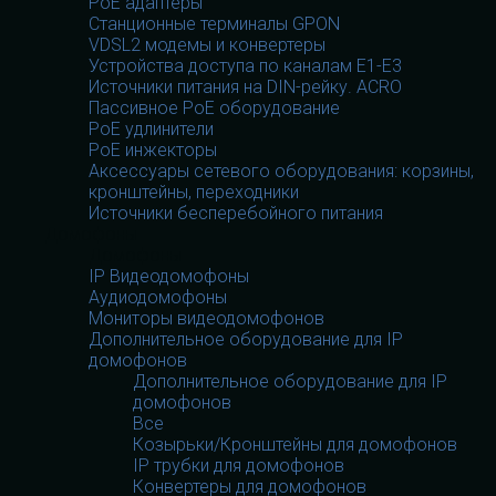
PoE адаптеры
Станционные терминалы GPON
VDSL2 модемы и конвертеры
Устройства доступа по каналам E1-E3
Источники питания на DIN-рейку. ACRO
Пассивное PoE оборудование
PoE удлинители
PoE инжекторы
Аксессуары сетевого оборудования: корзины,
кронштейны, переходники
Источники бесперебойного питания
Домофоны
Домофоны
IP Видеодомофоны
Аудиодомофоны
Мониторы видеодомофонов
Дополнительное оборудование для IP
домофонов
Дополнительное оборудование для IP
домофонов
Все
Козырьки/Кронштейны для домофонов
IP трубки для домофонов
Конвертеры для домофонов