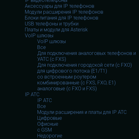
IP видеотелефоны
Аксессуары для IP телефонов
Модули расширения IP телефонов
Блоки питания для IP телефонов
USB телефоны и трубки
Платы и модули для Asterisk
VoIP шлюзы
VoIP шлюзы
Все
Для подключения аналоговых телефонов и
УАТС (с FXS)
Для подключения городской сети (с FXO)
для цифрового потока (E1/T1)
со встроенным роутером
комбинированные (c FXS, FXO, E1)
аналоговые (с FXO и FXS)
IP АТС
IP АТС
Все
Модули расширения и платы для IP АТС
Цифровые
Офисные
с GSM
Недорогие