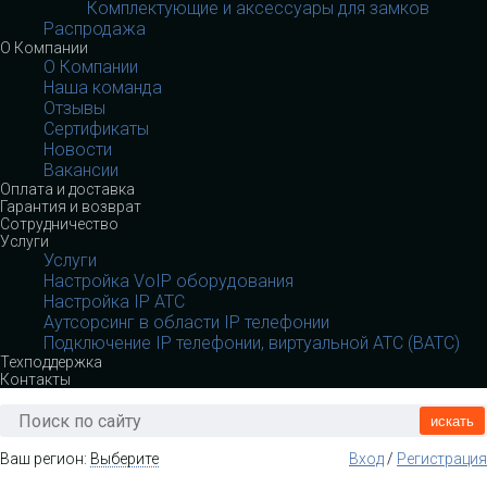
Комплектующие и аксессуары для замков
Распродажа
О Компании
О Компании
Наша команда
Отзывы
Сертификаты
Новости
Вакансии
Оплата и доставка
Гарантия и возврат
Сотрудничество
Услуги
Услуги
Настройка VoIP оборудования
Настройка IP АТС
Аутсорсинг в области IP телефонии
Подключение IP телефонии, виртуальной АТС (ВАТС)
Техподдержка
Контакты
искать
Ваш регион:
Выберите
Вход
/
Регистрация