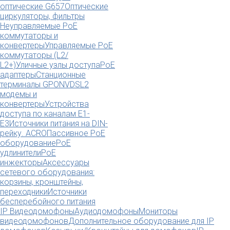
оптические G657
Оптические
циркуляторы, фильтры
Неуправляемые PoE
коммутаторы и
конвертеры
Управляемые PoE
коммутаторы (L2/
L2+)
Уличные узлы доступа
PoE
адаптеры
Станционные
терминалы GPON
VDSL2
модемы и
конвертеры
Устройства
доступа по каналам E1-
E3
Источники питания на DIN-
рейку. ACRO
Пассивное PoE
оборудование
PoE
удлинители
PoE
инжекторы
Аксессуары
сетевого оборудования:
корзины, кронштейны,
переходники
Источники
бесперебойного питания
IP Видеодомофоны
Аудиодомофоны
Мониторы
видеодомофонов
Дополнительное оборудование для IP