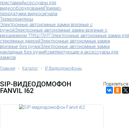
приставки
Аксессуары для
видеооборудования
Приемо-
передатчики видеосигнала
Термопринтеры
Электронные автономные замки врезные с
ручкой
Электронные автономные замки врезные с
механизмом "ПУШ ПУЛ"
Электронные автономные замки для
стеклянных дверей
Электронные автономные замки
врезные без ручки
Электронные автономные замки
накладные без ручки
Комплектующие и аксессуары для
замков
Главная
-
Каталог
-
IP Видеодомофоны
SIP-ВИДЕОДОМОФОН
Поделиться:
FANVIL I62