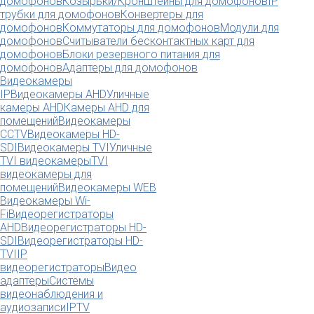
домофонов
Козырьки/Кронштейны для домофонов
IP
трубки для домофонов
Конвертеры для
домофонов
Коммутаторы для домофонов
Модули для
домофонов
Считыватели бесконтактных карт для
домофонов
Блоки резервного питания для
домофонов
Адаптеры для домофонов
Видеокамеры
IP
Видеокамеры AHD
Уличные
камеры AHD
Камеры AHD для
помещений
Видеокамеры
CCTV
Видеокамеры HD-
SDI
Видеокамеры TVI
Уличные
TVI видеокамеры
TVI
видеокамеры для
помещений
Видеокамеры WEB
Видеокамеры Wi-
Fi
Видеорегистраторы
AHD
Видеорегистраторы HD-
SDI
Видеорегистраторы HD-
TVI
IP
видеорегистраторы
Видео
адаптеры
Системы
видеонаблюдения и
аудиозаписи
IPTV