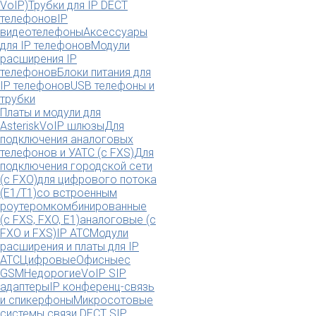
VoIP)
Трубки для IP DECT
телефонов
IP
видеотелефоны
Аксессуары
для IP телефонов
Модули
расширения IP
телефонов
Блоки питания для
IP телефонов
USB телефоны и
трубки
Платы и модули для
Asterisk
VoIP шлюзы
Для
подключения аналоговых
телефонов и УАТС (с FXS)
Для
подключения городской сети
(с FXO)
для цифрового потока
(E1/T1)
со встроенным
роутером
комбинированные
(c FXS, FXO, E1)
аналоговые (с
FXO и FXS)
IP АТС
Модули
расширения и платы для IP
АТС
Цифровые
Офисные
с
GSM
Недорогие
VoIP SIP
адаптеры
IP конференц-связь
и спикерфоны
Микросотовые
системы связи DECT SIP