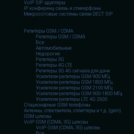
VoIP SIP адаптеры
IP конференц-связь и спикерфоны
Микросотовые системы связи DECT SIP
GSM оборудование
GSM оборудование
Репитеры GSM / CDMA
Репитеры GSM / CDMA
Все
Автомобильные
Недорогие
Репитеры 3G
Репитеры 4G LTE
Репитеры 3G 4G сигнала для дачи
Усилители-репитеры GSM 900 МГц
Усилители-репитеры GSM 1800 МГц
Усилители-репитеры GSM 2100 МГц
Усилители-репитеры GSM 900-1800 МГц
Усилители-репитеры LTE 4G 2600
Стационарные GSM телефоны
Антенны, ответвители, сплиттеры и т.д. (gsm)
GSM шлюзы
VoIP GSM (CDMA, 3G) шлюзы
VoIP GSM (CDMA, 3G) шлюзы
Все