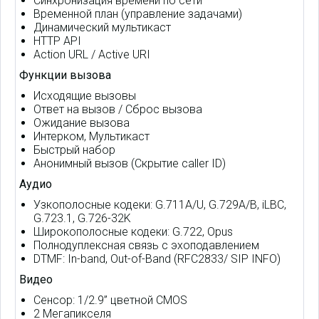
Синхронизация времени по сети
Временной план (управление задачами)
Динамический мультикаст
HTTP API
Action URL / Active URI
Функции вызова
Исходящие вызовы
Ответ на вызов / Сброс вызова
Ожидание вызова
Интерком, Мультикаст
Быстрый набор
Анонимный вызов (Скрытие caller ID)
Аудио
Узкополосные кодеки: G.711A/U, G.729A/B, iLBC,
G.723.1, G.726-32K
Широкополосные кодеки: G.722, Opus
Полнодуплексная связь с эхоподавлением
DTMF: In-band, Out-of-Band (RFC2833/ SIP INFO)
Видео
Сенсор: 1/2.9” цветной CMOS
2 Мегапикселя