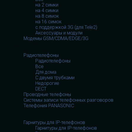
на 2 симки
на 4 симки
на 8 симок
на 16 симок
с поддержкой 3G (для Tele2)
Аксессуары и модули
Модемы GSM/CDMA/EDGE/3G
Телефония
Телефония
Радиотелефоны
Радиотелефоны
Все
Для дома
С двумя трубками
Недорогие
DECT
Проводные телефоны
Системы записи телефонных разговоров
Телефония PANASONIC
Гарнитуры
Гарнитуры
Гарнитуры для IP-телефонов
Гарнитуры для IP-телефонов