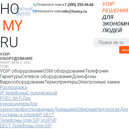
HO
VOIP
+7 (495) 255-44-66
Позвоните нам:
ОБРАТНЫЙ
РЕШЕНИЯ
info@homy.ru
Напишите нам:
ЗВОНОК
ДЛЯ
MY
ЭКОНОМ
ЛЮДЕЙ
RU
иск
VOIP-
ОБОРУДОВАНИЕ
РАБОТАЕМ С 2011
ГОДА
VOIP оборудование
GSM оборудование
Телефония
Гарнитуры
Сетевое оборудование
Домофоны
Видеооборудование
Термопринтеры
Электронные замки
Распродажа
IP телефоны
С поддержкой
POE
C Wi-Fi
Для
руководителя
Для
секретаря
Беспроводные
Домашние
Офисные
Недорогие
Для
гостиниц и отелей
IP DECT
Телефоны (для SIP, VoIP)
IP
DECT Телефоны (для SIP,