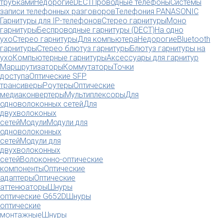
трубками
Недорогие
DECT
Проводные телефоны
Системы
записи телефонных разговоров
Телефония PANASONIC
Гарнитуры для IP-телефонов
Стерео гарнитуры
Моно
гарнитуры
Беспроводные гарнитуры (DECT)
На одно
ухо
Стерео гарнитуры
Для компьютера
Недорогие
Bluetooth
гарнитуры
Стерео блютуз гарнитуры
Блютуз гарнитуры на
ухо
Компьютерные гарнитуры
Аксессуары для гарнитур
Маршрутизаторы
Коммутаторы
Точки
доступа
Оптические SFP
трансиверы
Роутеры
Оптические
медиаконвертеры
Мультиплексоры
Для
одноволоконных сетей
Для
двухволоконых
сетей
Модули
Модули для
одноволоконных
сетей
Модули для
двухволоконных
сетей
Волоконно-оптические
компоненты
Оптические
адаптеры
Оптические
аттенюаторы
Шнуры
оптические G652D
Шнуры
оптические
монтажные
Шнуры