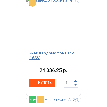
-
i
Fanvil A12 — компактный IP-
интерком, накладной,
встроенный Wi-Fi (2.4ГГц), HD
звук (G.722), пыле- и
влагозащита IP65.
IP-видеодомофон Fanvil
i16SV
24 336.25 р.
Цена:
КУПИТЬ
-
NEW
i