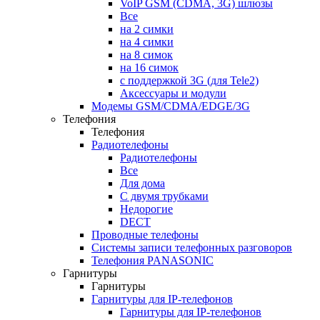
VoIP GSM (CDMA, 3G) шлюзы
Все
на 2 симки
на 4 симки
на 8 симок
на 16 симок
с поддержкой 3G (для Tele2)
Аксессуары и модули
Модемы GSM/CDMA/EDGE/3G
Телефония
Телефония
Радиотелефоны
Радиотелефоны
Все
Для дома
С двумя трубками
Недорогие
DECT
Проводные телефоны
Системы записи телефонных разговоров
Телефония PANASONIC
Гарнитуры
Гарнитуры
Гарнитуры для IP-телефонов
Гарнитуры для IP-телефонов