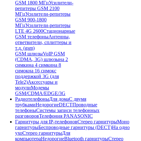
GSM 1800 МГц
Усилители-
репитеры GSM 2100
МГц
Усилители-репитеры
GSM 900-1800
МГц
Усилители-репитеры
LTE 4G 2600
Стационарные
GSM телефоны
Антенны,
ответвители, сплиттеры и
т.д. (gsm)
GSM шлюзы
VoIP GSM
(CDMA, 3G) шлюзы
на 2
симки
на 4 симки
на 8
симок
на 16 симок
с
поддержкой 3G (для
Tele2)
Аксессуары и
модули
Модемы
GSM/CDMA/EDGE/3G
Радиотелефоны
Для дома
С двумя
трубками
Недорогие
DECT
Проводные
телефоны
Системы записи телефонных
разговоров
Телефония PANASONIC
Гарнитуры для IP-телефонов
Стерео гарнитуры
Моно
гарнитуры
Беспроводные гарнитуры (DECT)
На одно
ухо
Стерео гарнитуры
Для
компьютера
Недорогие
Bluetooth гарнитуры
Стерео