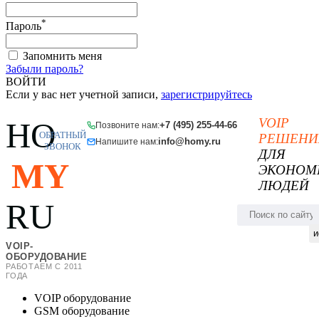
*
Пароль
Запомнить меня
Забыли пароль?
ВОЙТИ
Если у вас нет учетной записи,
зарегистрируйтесь
VOIP
HO
+7 (495) 255-44-66
Позвоните нам:
ОБРАТНЫЙ
РЕШЕНИ
info@homy.ru
Напишите нам:
ЗВОНОК
ДЛЯ
MY
ЭКОНОМ
ЛЮДЕЙ
RU
и
VOIP-
ОБОРУДОВАНИЕ
РАБОТАЕМ С 2011
ГОДА
VOIP оборудование
GSM оборудование