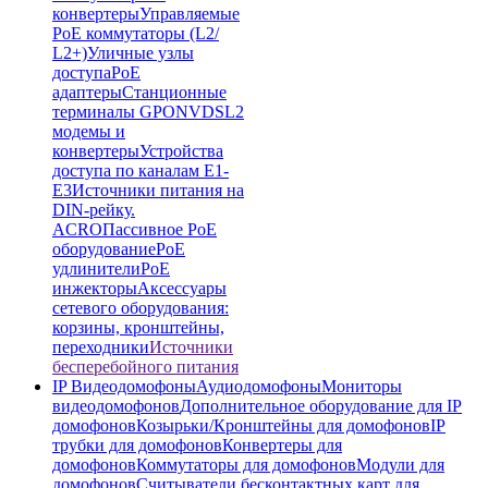
конвертеры
Управляемые
PoE коммутаторы (L2/
L2+)
Уличные узлы
доступа
PoE
адаптеры
Станционные
терминалы GPON
VDSL2
модемы и
конвертеры
Устройства
доступа по каналам E1-
E3
Источники питания на
DIN-рейку.
ACRO
Пассивное PoE
оборудование
PoE
удлинители
PoE
инжекторы
Аксессуары
сетевого оборудования:
корзины, кронштейны,
переходники
Источники
бесперебойного питания
IP Видеодомофоны
Аудиодомофоны
Мониторы
видеодомофонов
Дополнительное оборудование для IP
домофонов
Козырьки/Кронштейны для домофонов
IP
трубки для домофонов
Конвертеры для
домофонов
Коммутаторы для домофонов
Модули для
домофонов
Считыватели бесконтактных карт для