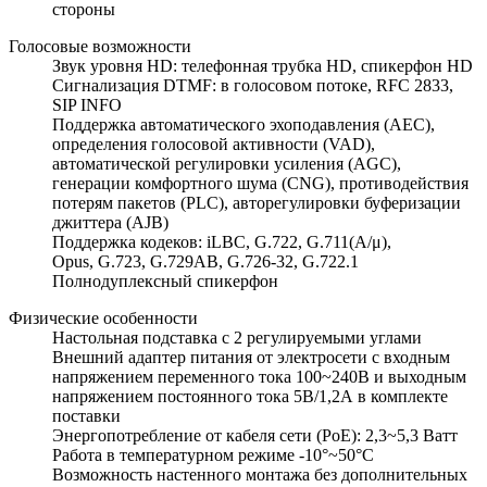
стороны
Голосовые возможности
Звук уровня HD: телефонная трубка HD, спикерфон HD
Сигнализация DTMF: в голосовом потоке, RFC 2833,
SIP INFO
Поддержка автоматического эхоподавления (AEC),
определения голосовой активности (VAD),
автоматической регулировки усиления (AGC),
генерации комфортного шума (CNG), противодействия
потерям пакетов (PLC), авторегулировки буферизации
джиттера (AJB)
Поддержка кодеков: iLBC, G.722, G.711(A/μ),
Opus, G.723, G.729AB, G.726-32, G.722.1
Полнодуплексный спикерфон
Физические особенности
Настольная подставка с 2 регулируемыми углами
Внешний адаптер питания от электросети с входным
напряжением переменного тока 100~240В и выходным
напряжением постоянного тока 5В/1,2А в комплекте
поставки
Энергопотребление от кабеля сети (PoE): 2,3~5,3 Ватт
Работа в температурном режиме -10°~50°C
Возможность настенного монтажа без дополнительных