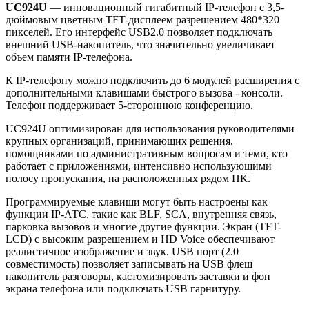
UC924U
— инновационный гигабитный IP-телефон с 3,5-
дюймовым цветным TFT-дисплеем разрешением 480*320
пикселей. Его интерфейс USB2.0 позволяет подключать
внешний USB-накопитель, что значительно увеличивает
объем памяти IP-телефона.
К IP-телефону можно подключить до 6 модулей расширения с
дополнительными клавишами быстрого вызова - консоли.
Телефон поддерживает 5-стороннюю конференцию.
UC924U оптимизирован для использования руководителями
крупных организаций, принимающих решения,
помощниками по административным вопросам и теми, кто
работает с приложениями, интенсивно использующими
полосу пропускания, на расположенных рядом ПК.
Программируемые клавиши могут быть настроены как
функции IP-АТС, такие как BLF, SCA, внутренняя связь,
парковка вызовов и многие другие функции. Экран (TFT-
LCD) с высоким разрешением и HD Voice обеспечивают
реалистичное изображение и звук. USB порт (2.0
совместимость) позволяет записывать на USB флеш
накопитель разговоры, кастомизировать заставки и фон
экрана телефона или подключать USB гарнитуру.