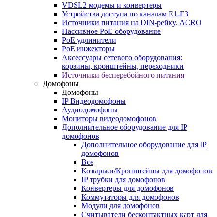
VDSL2 модемы и конвертеры
Устройства доступа по каналам E1-E3
Источники питания на DIN-рейку. ACRO
Пассивное PoE оборудование
PoE удлинители
PoE инжекторы
Аксессуары сетевого оборудования:
корзины, кронштейны, переходники
Источники бесперебойного питания
Домофоны
Домофоны
IP Видеодомофоны
Аудиодомофоны
Мониторы видеодомофонов
Дополнительное оборудование для IP
домофонов
Дополнительное оборудование для IP
домофонов
Все
Козырьки/Кронштейны для домофонов
IP трубки для домофонов
Конвертеры для домофонов
Коммутаторы для домофонов
Модули для домофонов
Считыватели бесконтактных карт для