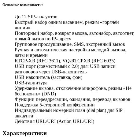
Основные возможности:
До 12 SIP-аккаунтов
Быстрый набор одним касанием, режим «горячей
линии»
Повторный набор, возврат вызова, автонабор, автоответ,
прямой вызов по IP-адресу
Групповое прослушивание, SMS, экстренный вызов
Ручная и автоматическая настройка мелодий вызова,
даты и времени
RTCP-XR (RFC 3611), VQ-RTCPXR (RFC 6035)
USB-порт (совместимый с 2.0) для: USB-записи
разговоров через USB-накопитель
USB-накопитель (заставка, фон)
USB-гарнитура
Удержание вызова, отключение микрофона, режим «Не
беспокоить» (DND)
Функции переадресации, ожидания, перевода вызовов
Поддержка 5-сторонней конференции
Индивидуальный номерной план (dial plan) для SIP-
аккаунта
Действия URL/URI (Action URL/URI)
Характеристики