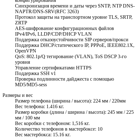
конфигурирования
Синхронизация времени и даты через SNTP, NTP DNS-
NAPTR/DNS-SRV(RFC 3263)
Протокол защиты на транспортном уровне TLS, SRTP,
ZRTP
AES-шифрование конфигурационных файлов
IPv4/IPv6, LLDP/CDP/DHCP VLAN
Поддержка отказоустойчивости SIP серверов/прокси
Поддержка DHCP/статического IP, PPPoE, IEEE802.1X,
OpenVPN
QoS: 802.1p/Q тегирование (VLAN), ToS DSCP 3-го
уровня
Управление сертификатами HTTPS
Поддержка SSH v1
Проверка подлинности дайджеста с помощью
MD5/MD5-sess
Размеры и вес
Размер телефона (ширина / высота): 224 мм / 220мм
Вес телефона: 1.416 кг.
Размер коробки (длина / ширина / высота): 245 мм / 225
мм / 100 мм
Вес коробки с телефоном: 1,516 кг.
Количество телефонов в мастербоксе: 10
Вес мастербокса: 15.16 кг.