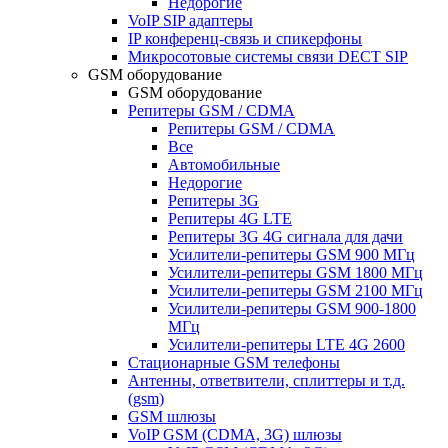
Недорогие
VoIP SIP адаптеры
IP конференц-связь и спикерфоны
Микросотовые системы связи DECT SIP
GSM оборудование
GSM оборудование
Репитеры GSM / CDMA
Репитеры GSM / CDMA
Все
Автомобильные
Недорогие
Репитеры 3G
Репитеры 4G LTE
Репитеры 3G 4G сигнала для дачи
Усилители-репитеры GSM 900 МГц
Усилители-репитеры GSM 1800 МГц
Усилители-репитеры GSM 2100 МГц
Усилители-репитеры GSM 900-1800
МГц
Усилители-репитеры LTE 4G 2600
Стационарные GSM телефоны
Антенны, ответвители, сплиттеры и т.д.
(gsm)
GSM шлюзы
VoIP GSM (CDMA, 3G) шлюзы