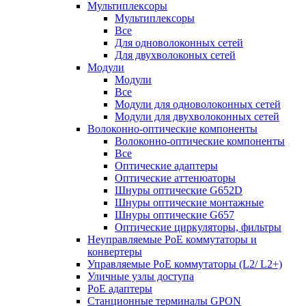
Мультиплексоры
Мультиплексоры
Все
Для одноволоконных сетей
Для двухволоконых сетей
Модули
Модули
Все
Модули для одноволоконных сетей
Модули для двухволоконных сетей
Волоконно-оптические компоненты
Волоконно-оптические компоненты
Все
Оптические адаптеры
Оптические аттенюаторы
Шнуры оптические G652D
Шнуры оптические монтажные
Шнуры оптические G657
Оптические циркуляторы, фильтры
Неуправляемые PoE коммутаторы и
конвертеры
Управляемые PoE коммутаторы (L2/ L2+)
Уличные узлы доступа
PoE адаптеры
Станционные терминалы GPON