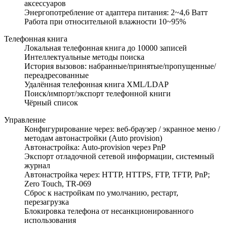
аксессуаров
Энергопотребление от адаптера питания: 2~4,6 Ватт
Работа при относительной влажности 10~95%
Телефонная книга
Локальная телефонная книга до 10000 записей
Интеллектуальные методы поиска
История вызовов: набранные/принятые/пропущенные/
переадресованные
Удалённая телефонная книга XML/LDAP
Поиск/импорт/экспорт телефонной книги
Чёрный список
Управление
Конфигурирование через: веб-браузер / экранное меню /
методам автонастройки (Auto provision)
Автонастройка: Auto-provision через PnP
Экспорт отладочной сетевой информации, системный
журнал
Автонастройка через: HTTP, HTTPS, FTP, TFTP, PnP;
Zero Touch, TR-069
Сброс к настройкам по умолчанию, рестарт,
перезагрузка
Блокировка телефона от несанкционированного
использования