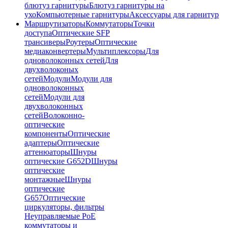
блютуз гарнитуры
Блютуз гарнитуры на
ухо
Компьютерные гарнитуры
Аксессуары для гарнитур
Маршрутизаторы
Коммутаторы
Точки
доступа
Оптические SFP
трансиверы
Роутеры
Оптические
медиаконвертеры
Мультиплексоры
Для
одноволоконных сетей
Для
двухволоконых
сетей
Модули
Модули для
одноволоконных
сетей
Модули для
двухволоконных
сетей
Волоконно-
оптические
компоненты
Оптические
адаптеры
Оптические
аттенюаторы
Шнуры
оптические G652D
Шнуры
оптические
монтажные
Шнуры
оптические
G657
Оптические
циркуляторы, фильтры
Неуправляемые PoE
коммутаторы и