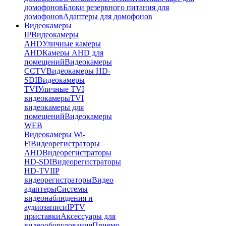
домофонов
Блоки резервного питания для
домофонов
Адаптеры для домофонов
Видеокамеры
IP
Видеокамеры
AHD
Уличные камеры
AHD
Камеры AHD для
помещений
Видеокамеры
CCTV
Видеокамеры HD-
SDI
Видеокамеры
TVI
Уличные TVI
видеокамеры
TVI
видеокамеры для
помещений
Видеокамеры
WEB
Видеокамеры Wi-
Fi
Видеорегистраторы
AHD
Видеорегистраторы
HD-SDI
Видеорегистраторы
HD-TVI
IP
видеорегистраторы
Видео
адаптеры
Системы
видеонаблюдения и
аудиозаписи
IPTV
приставки
Аксессуары для
видеооборудования
Приемо-