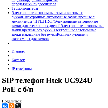
передатчики видеосигнала
Термопринтеры
Электронные автономные замки врезные с
ручкой
Электронные автономные замки врезные с
механизмом "ПУШ ПУЛ"
Электронные автономные
замки для стеклянных дверей
Электронные автономные
замки врезные без ручки
Электронные автономные
замки накладные без ручки
Комплектующие и
аксессуары для замков
Главная
-
Каталог
-
IP телефоны
SIP телефон Htek UC924U
PoE c б/п
Поделиться: