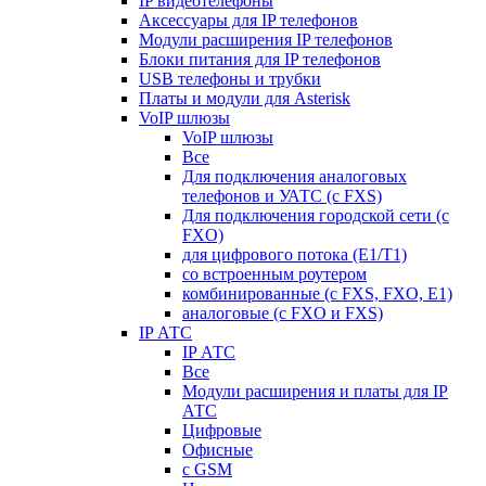
IP видеотелефоны
Аксессуары для IP телефонов
Модули расширения IP телефонов
Блоки питания для IP телефонов
USB телефоны и трубки
Платы и модули для Asterisk
VoIP шлюзы
VoIP шлюзы
Все
Для подключения аналоговых
телефонов и УАТС (с FXS)
Для подключения городской сети (с
FXO)
для цифрового потока (E1/T1)
со встроенным роутером
комбинированные (c FXS, FXO, E1)
аналоговые (с FXO и FXS)
IP АТС
IP АТС
Все
Модули расширения и платы для IP
АТС
Цифровые
Офисные
с GSM