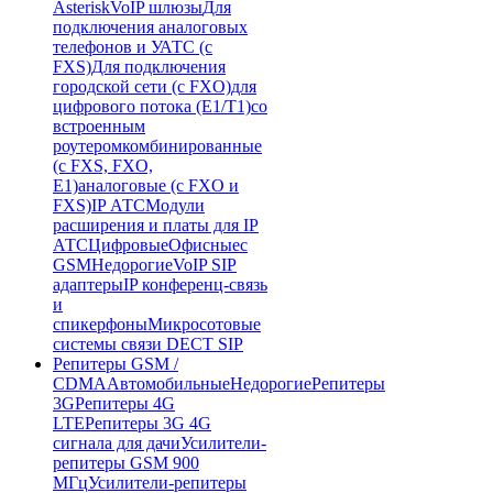
Asterisk
VoIP шлюзы
Для
подключения аналоговых
телефонов и УАТС (с
FXS)
Для подключения
городской сети (с FXO)
для
цифрового потока (E1/T1)
со
встроенным
роутером
комбинированные
(c FXS, FXO,
E1)
аналоговые (с FXO и
FXS)
IP АТС
Модули
расширения и платы для IP
АТС
Цифровые
Офисные
с
GSM
Недорогие
VoIP SIP
адаптеры
IP конференц-связь
и
спикерфоны
Микросотовые
системы связи DECT SIP
Репитеры GSM /
CDMA
Автомобильные
Недорогие
Репитеры
3G
Репитеры 4G
LTE
Репитеры 3G 4G
сигнала для дачи
Усилители-
репитеры GSM 900
МГц
Усилители-репитеры