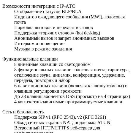
Возможности интеграции с IP-АТС
Отображение статусов BLF/BLA
Индикатор ожидающего сообщения (MWI), голосовая
почта
Парковка вызовов и перехват вызовов
Поддержка «горячих столов» (hot desking)
Анонимный вызов и запрет анонимных вызовов
Интерком и оповещение
Музыка в режиме ожидания
Функциональные клавиши
8 линейные клавиши со светодиодом
8 функциональных клавиш: голосовая почта, гарнитура,
отключение звука, динамик, конференция, удержание,
передача, повторный набор
6 навигационных клавиш (включая клавишу отмены) и
клавиши регулировки громкости
До 28 клавиш абонентов DSS (просмотр на 4 страницах)
4 контекстно-зависимые программируемые клавиши
Сеть и безопасность
Поддержка SIP v1 (RFC 2543), v2 (RFC 3261)
Обход сетевых экранов NAT, поддержка STUN
Встроенный HTTP/HTTPS веб-сервер для