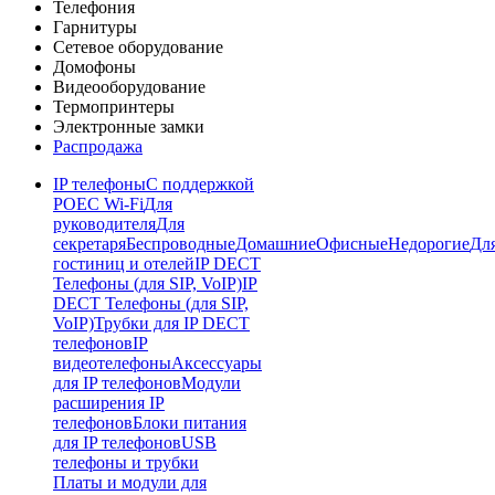
Телефония
Гарнитуры
Сетевое оборудование
Домофоны
Видеооборудование
Термопринтеры
Электронные замки
Распродажа
IP телефоны
С поддержкой
POE
C Wi-Fi
Для
руководителя
Для
секретаря
Беспроводные
Домашние
Офисные
Недорогие
Дл
гостиниц и отелей
IP DECT
Телефоны (для SIP, VoIP)
IP
DECT Телефоны (для SIP,
VoIP)
Трубки для IP DECT
телефонов
IP
видеотелефоны
Аксессуары
для IP телефонов
Модули
расширения IP
телефонов
Блоки питания
для IP телефонов
USB
телефоны и трубки
Платы и модули для