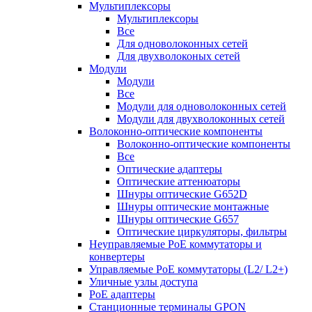
Мультиплексоры
Мультиплексоры
Все
Для одноволоконных сетей
Для двухволоконых сетей
Модули
Модули
Все
Модули для одноволоконных сетей
Модули для двухволоконных сетей
Волоконно-оптические компоненты
Волоконно-оптические компоненты
Все
Оптические адаптеры
Оптические аттенюаторы
Шнуры оптические G652D
Шнуры оптические монтажные
Шнуры оптические G657
Оптические циркуляторы, фильтры
Неуправляемые PoE коммутаторы и
конвертеры
Управляемые PoE коммутаторы (L2/ L2+)
Уличные узлы доступа
PoE адаптеры
Станционные терминалы GPON