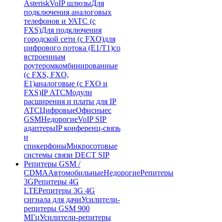
Asterisk
VoIP шлюзы
Для
подключения аналоговых
телефонов и УАТС (с
FXS)
Для подключения
городской сети (с FXO)
для
цифрового потока (E1/T1)
со
встроенным
роутером
комбинированные
(c FXS, FXO,
E1)
аналоговые (с FXO и
FXS)
IP АТС
Модули
расширения и платы для IP
АТС
Цифровые
Офисные
с
GSM
Недорогие
VoIP SIP
адаптеры
IP конференц-связь
и
спикерфоны
Микросотовые
системы связи DECT SIP
Репитеры GSM /
CDMA
Автомобильные
Недорогие
Репитеры
3G
Репитеры 4G
LTE
Репитеры 3G 4G
сигнала для дачи
Усилители-
репитеры GSM 900
МГц
Усилители-репитеры