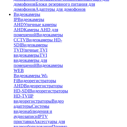
домофонов
Блоки резервного питания для
домофонов
Адаптеры для домофонов
Видеокамеры
IP
Видеокамеры
AHD
Уличные камеры
AHD
Камеры AHD для
помещений
Видеокамеры
CCTV
Видеокамеры HD-
SDI
Видеокамеры
TVI
Уличные TVI
видеокамеры
TVI
видеокамеры для
помещений
Видеокамеры
WEB
Видеокамеры Wi-
Fi
Видеорегистраторы
AHD
Видеорегистраторы
HD-SDI
Видеорегистраторы
HD-TVI
IP
видеорегистраторы
Видео
адаптеры
Системы
видеонаблюдения и
аудиозаписи
IPTV
приставки
Аксессуары для
видеооборудования
Приемо-