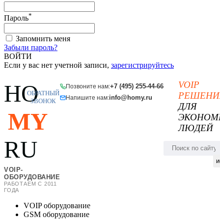
*
Пароль
Запомнить меня
Забыли пароль?
ВОЙТИ
Если у вас нет учетной записи,
зарегистрируйтесь
VOIP
HO
+7 (495) 255-44-66
Позвоните нам:
ОБРАТНЫЙ
РЕШЕНИ
info@homy.ru
Напишите нам:
ЗВОНОК
ДЛЯ
MY
ЭКОНОМ
ЛЮДЕЙ
RU
и
VOIP-
ОБОРУДОВАНИЕ
РАБОТАЕМ С 2011
ГОДА
VOIP оборудование
GSM оборудование