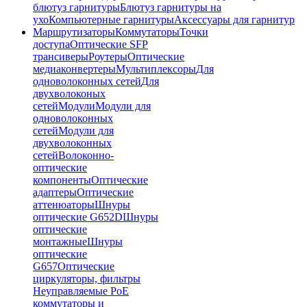
блютуз гарнитуры
Блютуз гарнитуры на
ухо
Компьютерные гарнитуры
Аксессуары для гарнитур
Маршрутизаторы
Коммутаторы
Точки
доступа
Оптические SFP
трансиверы
Роутеры
Оптические
медиаконвертеры
Мультиплексоры
Для
одноволоконных сетей
Для
двухволоконых
сетей
Модули
Модули для
одноволоконных
сетей
Модули для
двухволоконных
сетей
Волоконно-
оптические
компоненты
Оптические
адаптеры
Оптические
аттенюаторы
Шнуры
оптические G652D
Шнуры
оптические
монтажные
Шнуры
оптические
G657
Оптические
циркуляторы, фильтры
Неуправляемые PoE
коммутаторы и