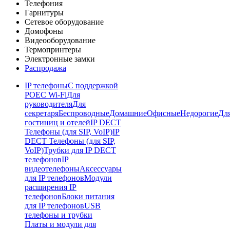
Телефония
Гарнитуры
Сетевое оборудование
Домофоны
Видеооборудование
Термопринтеры
Электронные замки
Распродажа
IP телефоны
С поддержкой
POE
C Wi-Fi
Для
руководителя
Для
секретаря
Беспроводные
Домашние
Офисные
Недорогие
Дл
гостиниц и отелей
IP DECT
Телефоны (для SIP, VoIP)
IP
DECT Телефоны (для SIP,
VoIP)
Трубки для IP DECT
телефонов
IP
видеотелефоны
Аксессуары
для IP телефонов
Модули
расширения IP
телефонов
Блоки питания
для IP телефонов
USB
телефоны и трубки
Платы и модули для