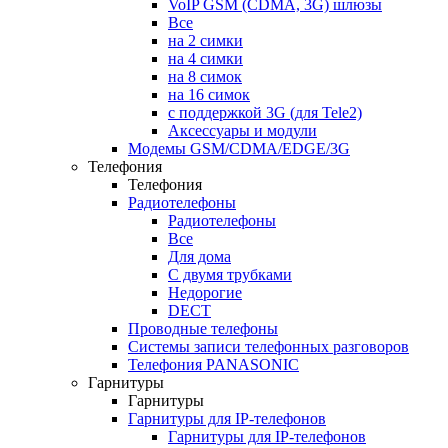
VoIP GSM (CDMA, 3G) шлюзы
Все
на 2 симки
на 4 симки
на 8 симок
на 16 симок
с поддержкой 3G (для Tele2)
Аксессуары и модули
Модемы GSM/CDMA/EDGE/3G
Телефония
Телефония
Радиотелефоны
Радиотелефоны
Все
Для дома
С двумя трубками
Недорогие
DECT
Проводные телефоны
Системы записи телефонных разговоров
Телефония PANASONIC
Гарнитуры
Гарнитуры
Гарнитуры для IP-телефонов
Гарнитуры для IP-телефонов