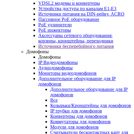
VDSL2 модемы и конвертеры
Устройства доступа по каналам E1-E3
Источники питания на DIN-рейку. ACRO
Пассивное PoE оборудование
PoE удлинители
PoE инжекторы
Аксессуары сетевого оборудования:
корзины, кронштейны, переходники
Источники бесперебойного питания
Домофоны
Домофоны
IP Видеодомофоны
Аудиодомофоны
Мониторы видеодомофонов
Дополнительное оборудование для IP
домофонов
Дополнительное оборудование для IP
домофонов
Все
Козырьки/Кронштейны для домофонов
IP трубки для домофонов
Конвертеры для домофонов
Коммутаторы для домофонов
Модули для домофонов
Считыватели бесконтактных карт для