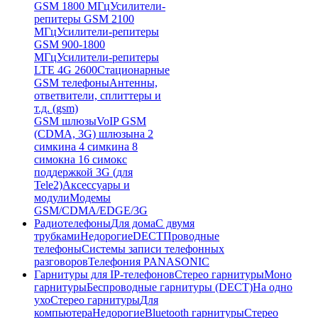
GSM 1800 МГц
Усилители-
репитеры GSM 2100
МГц
Усилители-репитеры
GSM 900-1800
МГц
Усилители-репитеры
LTE 4G 2600
Стационарные
GSM телефоны
Антенны,
ответвители, сплиттеры и
т.д. (gsm)
GSM шлюзы
VoIP GSM
(CDMA, 3G) шлюзы
на 2
симки
на 4 симки
на 8
симок
на 16 симок
с
поддержкой 3G (для
Tele2)
Аксессуары и
модули
Модемы
GSM/CDMA/EDGE/3G
Радиотелефоны
Для дома
С двумя
трубками
Недорогие
DECT
Проводные
телефоны
Системы записи телефонных
разговоров
Телефония PANASONIC
Гарнитуры для IP-телефонов
Стерео гарнитуры
Моно
гарнитуры
Беспроводные гарнитуры (DECT)
На одно
ухо
Стерео гарнитуры
Для
компьютера
Недорогие
Bluetooth гарнитуры
Стерео