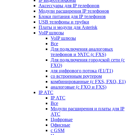
IP видеотелефоны
Аксессуары для IP телефонов
Модули расширения IP телефонов
Блоки питания для IP телефонов
USB телефоны и трубки
Платы и модули для Asterisk
VoIP шлюзы
VoIP шлюзы
Все
Для подключения аналоговых
телефонов и УАТС (с FXS)
Для подключения городской сети (с
FXO)
для цифрового потока (E1/T1)
со встроенным роутером
комбинированные (c FXS, FXO, E1)
аналоговые (с FXO и FXS)
IP АТС
IP АТС
Все
Модули расширения и платы для IP
АТС
Цифровые
Офисные
с GSM