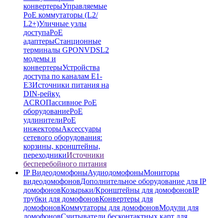
конвертеры
Управляемые
PoE коммутаторы (L2/
L2+)
Уличные узлы
доступа
PoE
адаптеры
Станционные
терминалы GPON
VDSL2
модемы и
конвертеры
Устройства
доступа по каналам E1-
E3
Источники питания на
DIN-рейку.
ACRO
Пассивное PoE
оборудование
PoE
удлинители
PoE
инжекторы
Аксессуары
сетевого оборудования:
корзины, кронштейны,
переходники
Источники
бесперебойного питания
IP Видеодомофоны
Аудиодомофоны
Мониторы
видеодомофонов
Дополнительное оборудование для IP
домофонов
Козырьки/Кронштейны для домофонов
IP
трубки для домофонов
Конвертеры для
домофонов
Коммутаторы для домофонов
Модули для
домофонов
Считыватели бесконтактных карт для