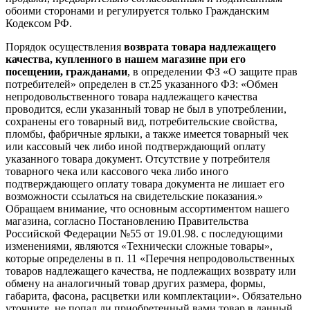
обоими сторонами и регулируется только Гражданским
Кодексом РФ.
Порядок осуществления
возврата товара надлежащего
качества, купленного в нашем магазине при его
посещении, гражданами
, в определении ФЗ «О защите прав
потребителей» определен в ст.25 указанного ФЗ: «Обмен
непродовольственного товара надлежащего качества
проводится, если указанный товар не был в употреблении,
сохранены его товарный вид, потребительские свойства,
пломбы, фабричные ярлыки, а также имеется товарный чек
или кассовый чек либо иной подтверждающий оплату
указанного товара документ. Отсутствие у потребителя
товарного чека или кассового чека либо иного
подтверждающего оплату товара документа не лишает его
возможности ссылаться на свидетельские показания.»
Обращаем внимание, что основным ассортиментом нашего
магазина, согласно Постановлению Правительства
Российской Федерации №55 от 19.01.98. с последующими
изменениями, являются «Технически сложные товары»,
которые определены в п. 11 «Перечня непродовольственных
товаров надлежащего качества, не подлежащих возврату или
обмену на аналогичный товар других размера, формы,
габарита, фасона, расцветки или комплектации». Обязательно
уточните, не попал ли приобретенный вами товар в данный