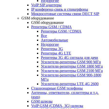
Недорогие
VoIP SIP адаптеры
IP конференц-связь и спикерфоны
Микросотовые системы связи DECT SIP
GSM оборудование
GSM оборудование
Репитеры GSM / CDMA
Репитеры GSM / CDMA
Все
Автомобильные
Недорогие
Репитеры 3G
Репитеры 4G LTE
Репитеры 3G 4G сигнала для дачи
Усилители-репитеры GSM 900 МГц
Усилители-репитеры GSM 1800 МГц
Усилители-репитеры GSM 2100 МГц
Усилители-репитеры GSM 900-1800
МГц
Усилители-репитеры LTE 4G 2600
Стационарные GSM телефоны
Антенны, ответвители, сплиттеры и т.д.
(gsm)
GSM шлюзы
VoIP GSM (CDMA, 3G) шлюзы