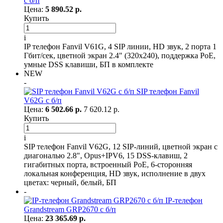
с б/п
Цена:
5 890.52 р.
Купить
i
IP телефон Fanvil V61G, 4 SIP линии, HD звук, 2 порта 1
Гбит/сек, цветной экран 2.4" (320x240), поддержка PoE,
умные DSS клавиши, БП в комплекте
NEW
-
SIP телефон Fanvil
V62G с б/п
Цена:
6 502.66 р.
7 620.12 р.
Купить
i
SIP телефон Fanvil V62G, 12 SIP-линий, цветной экран с
диагональю 2.8", Opus+IPV6, 15 DSS-клавиш, 2
гигабитных порта, встроенный PoE, 6-сторонняя
локальная конференция, HD звук, исполнение в двух
цветах: черный, белый, БП
-
IP-телефон
Grandstream GRP2670 с б/п
Цена:
23 365.69 р.