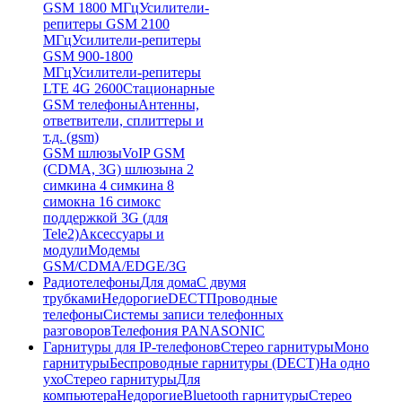
GSM 1800 МГц
Усилители-
репитеры GSM 2100
МГц
Усилители-репитеры
GSM 900-1800
МГц
Усилители-репитеры
LTE 4G 2600
Стационарные
GSM телефоны
Антенны,
ответвители, сплиттеры и
т.д. (gsm)
GSM шлюзы
VoIP GSM
(CDMA, 3G) шлюзы
на 2
симки
на 4 симки
на 8
симок
на 16 симок
с
поддержкой 3G (для
Tele2)
Аксессуары и
модули
Модемы
GSM/CDMA/EDGE/3G
Радиотелефоны
Для дома
С двумя
трубками
Недорогие
DECT
Проводные
телефоны
Системы записи телефонных
разговоров
Телефония PANASONIC
Гарнитуры для IP-телефонов
Стерео гарнитуры
Моно
гарнитуры
Беспроводные гарнитуры (DECT)
На одно
ухо
Стерео гарнитуры
Для
компьютера
Недорогие
Bluetooth гарнитуры
Стерео