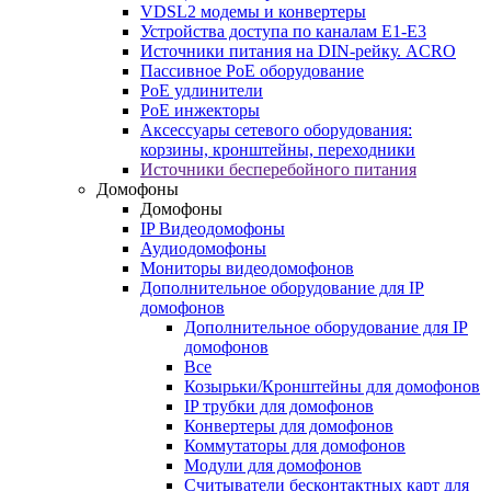
VDSL2 модемы и конвертеры
Устройства доступа по каналам E1-E3
Источники питания на DIN-рейку. ACRO
Пассивное PoE оборудование
PoE удлинители
PoE инжекторы
Аксессуары сетевого оборудования:
корзины, кронштейны, переходники
Источники бесперебойного питания
Домофоны
Домофоны
IP Видеодомофоны
Аудиодомофоны
Мониторы видеодомофонов
Дополнительное оборудование для IP
домофонов
Дополнительное оборудование для IP
домофонов
Все
Козырьки/Кронштейны для домофонов
IP трубки для домофонов
Конвертеры для домофонов
Коммутаторы для домофонов
Модули для домофонов
Считыватели бесконтактных карт для