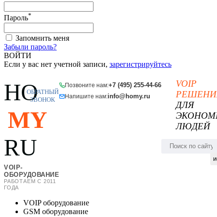
*
Пароль
Запомнить меня
Забыли пароль?
ВОЙТИ
Если у вас нет учетной записи,
зарегистрируйтесь
VOIP
HO
+7 (495) 255-44-66
Позвоните нам:
ОБРАТНЫЙ
РЕШЕНИ
info@homy.ru
Напишите нам:
ЗВОНОК
ДЛЯ
MY
ЭКОНОМ
ЛЮДЕЙ
RU
и
VOIP-
ОБОРУДОВАНИЕ
РАБОТАЕМ С 2011
ГОДА
VOIP оборудование
GSM оборудование