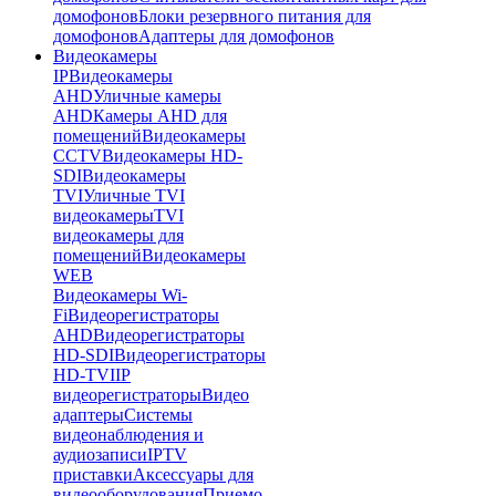
домофонов
Блоки резервного питания для
домофонов
Адаптеры для домофонов
Видеокамеры
IP
Видеокамеры
AHD
Уличные камеры
AHD
Камеры AHD для
помещений
Видеокамеры
CCTV
Видеокамеры HD-
SDI
Видеокамеры
TVI
Уличные TVI
видеокамеры
TVI
видеокамеры для
помещений
Видеокамеры
WEB
Видеокамеры Wi-
Fi
Видеорегистраторы
AHD
Видеорегистраторы
HD-SDI
Видеорегистраторы
HD-TVI
IP
видеорегистраторы
Видео
адаптеры
Системы
видеонаблюдения и
аудиозаписи
IPTV
приставки
Аксессуары для
видеооборудования
Приемо-