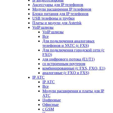
IP видеотелефоны
Аксессуары для IP телефонов
Модули расширения IP телефонов
Блоки питания для IP телефонов
USB телефоны и трубки
Платы и модули для Asterisk
VoIP шлюзы
VoIP шлюзы
Все
Для подключения аналоговых
телефонов и УАТС (с FXS)
Для подключения городской сети (с
FXO)
для цифрового потока (E1/T1)
со встроенным роутером
комбинированные (c FXS, FXO, E1)
аналоговые (с FXO и FXS)
IP АТС
IP АТС
Все
Модули расширения и платы для IP
АТС
Цифровые
Офисные
с GSM