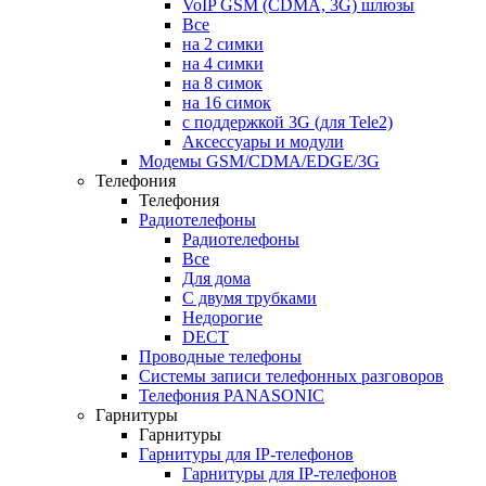
VoIP GSM (CDMA, 3G) шлюзы
Все
на 2 симки
на 4 симки
на 8 симок
на 16 симок
с поддержкой 3G (для Tele2)
Аксессуары и модули
Модемы GSM/CDMA/EDGE/3G
Телефония
Телефония
Радиотелефоны
Радиотелефоны
Все
Для дома
С двумя трубками
Недорогие
DECT
Проводные телефоны
Системы записи телефонных разговоров
Телефония PANASONIC
Гарнитуры
Гарнитуры
Гарнитуры для IP-телефонов
Гарнитуры для IP-телефонов