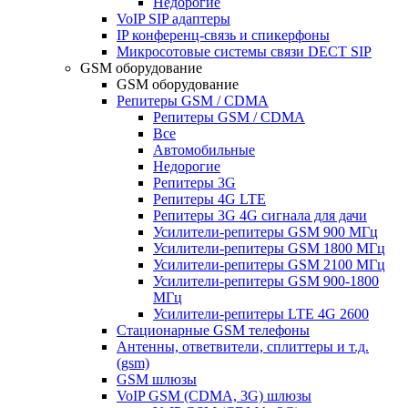
Недорогие
VoIP SIP адаптеры
IP конференц-связь и спикерфоны
Микросотовые системы связи DECT SIP
GSM оборудование
GSM оборудование
Репитеры GSM / CDMA
Репитеры GSM / CDMA
Все
Автомобильные
Недорогие
Репитеры 3G
Репитеры 4G LTE
Репитеры 3G 4G сигнала для дачи
Усилители-репитеры GSM 900 МГц
Усилители-репитеры GSM 1800 МГц
Усилители-репитеры GSM 2100 МГц
Усилители-репитеры GSM 900-1800
МГц
Усилители-репитеры LTE 4G 2600
Стационарные GSM телефоны
Антенны, ответвители, сплиттеры и т.д.
(gsm)
GSM шлюзы
VoIP GSM (CDMA, 3G) шлюзы