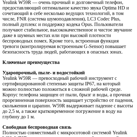
Yealink W59R — очень прочный и долговечный телефон,
предоставляющий оптимальное качество звука Optima HD и
сочетающий в себе несколько ведущих технологий, в том
числе, FNR (система шумоподавления), LC3 Codec Plus,
полный дуплекс и поддержку кодека Opus. Пользователи
получают стабильное, высококачественное и чистое звучание
даже в шумных местах или при высокой плотности
беспроводных помех. Кроме того, встроенная функция
тревоги (контролируемая встроенным G-Sensor) повышает
безопасность труда людей, работающих в опасных зонах.
Ключевые преимущества
Ударопрочный, пыле- и водостойкий
Yealink W59R — превосходный рабочий инструмент с
сертифицированной степенью защиты IP67, на который
можно полностью положиться в сложной рабочей среде.
Корпус телефона защищен от пыли, брызг и воды, а прочная
прорезиненная поверхность защищает устройство от падения,
скольжения и царапин. W59R выдерживает падение с высоты
до 2,5 м, а также кратковременное погружение в воду на
глубину до 1 м.
Свободная беспроводная связь
Полностью совместимый с микросотовой системой Yealink