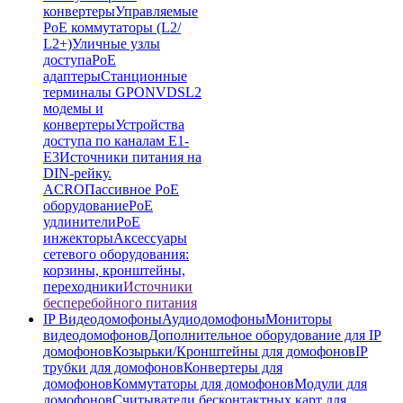
конвертеры
Управляемые
PoE коммутаторы (L2/
L2+)
Уличные узлы
доступа
PoE
адаптеры
Станционные
терминалы GPON
VDSL2
модемы и
конвертеры
Устройства
доступа по каналам E1-
E3
Источники питания на
DIN-рейку.
ACRO
Пассивное PoE
оборудование
PoE
удлинители
PoE
инжекторы
Аксессуары
сетевого оборудования:
корзины, кронштейны,
переходники
Источники
бесперебойного питания
IP Видеодомофоны
Аудиодомофоны
Мониторы
видеодомофонов
Дополнительное оборудование для IP
домофонов
Козырьки/Кронштейны для домофонов
IP
трубки для домофонов
Конвертеры для
домофонов
Коммутаторы для домофонов
Модули для
домофонов
Считыватели бесконтактных карт для