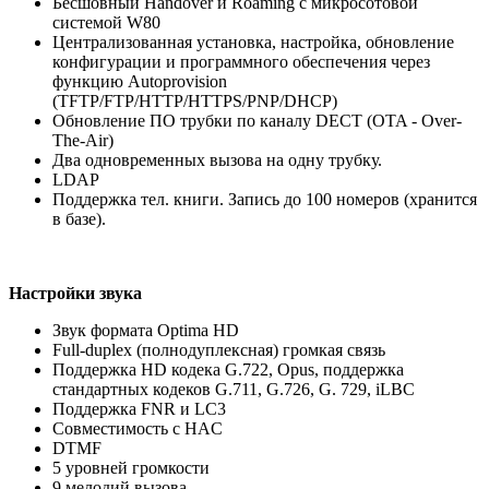
Бесшовный Handover и Roaming с микросотовой
системой W80
Централизованная установка, настройка, обновление
конфигурации и программного обеспечения через
функцию Autoprovision
(TFTP/FTP/HTTP/HTTPS/PNP/DHCP)
Обновление ПО трубки по каналу DECT (OTA - Over-
The-Air)
Два одновременных вызова на одну трубку.
LDAP
Поддержка тел. книги. Запись до 100 номеров (хранится
в базе).
Настройки звука
Звук формата Optima HD
Full-duplex (полнодуплексная) громкая связь
Поддержка HD кодека G.722, Opus, поддержка
стандартных кодеков G.711, G.726, G. 729, iLBC
Поддержка FNR и LC3
Совместимость с HAC
DTMF
5 уровней громкости
9 мелодий вызова