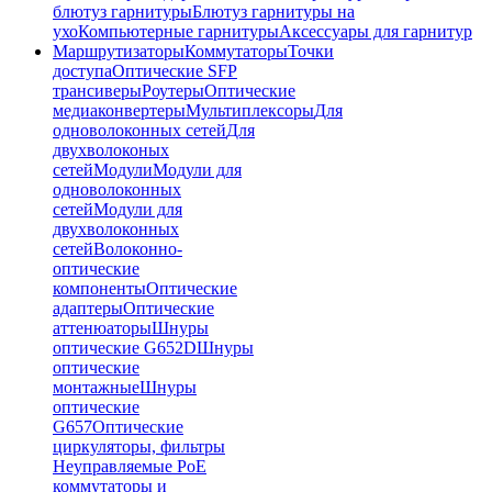
блютуз гарнитуры
Блютуз гарнитуры на
ухо
Компьютерные гарнитуры
Аксессуары для гарнитур
Маршрутизаторы
Коммутаторы
Точки
доступа
Оптические SFP
трансиверы
Роутеры
Оптические
медиаконвертеры
Мультиплексоры
Для
одноволоконных сетей
Для
двухволоконых
сетей
Модули
Модули для
одноволоконных
сетей
Модули для
двухволоконных
сетей
Волоконно-
оптические
компоненты
Оптические
адаптеры
Оптические
аттенюаторы
Шнуры
оптические G652D
Шнуры
оптические
монтажные
Шнуры
оптические
G657
Оптические
циркуляторы, фильтры
Неуправляемые PoE
коммутаторы и