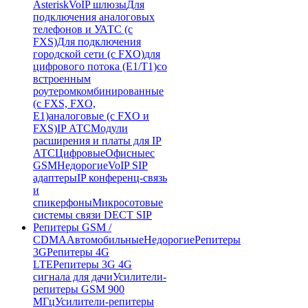
Asterisk
VoIP шлюзы
Для
подключения аналоговых
телефонов и УАТС (с
FXS)
Для подключения
городской сети (с FXO)
для
цифрового потока (E1/T1)
со
встроенным
роутером
комбинированные
(c FXS, FXO,
E1)
аналоговые (с FXO и
FXS)
IP АТС
Модули
расширения и платы для IP
АТС
Цифровые
Офисные
с
GSM
Недорогие
VoIP SIP
адаптеры
IP конференц-связь
и
спикерфоны
Микросотовые
системы связи DECT SIP
Репитеры GSM /
CDMA
Автомобильные
Недорогие
Репитеры
3G
Репитеры 4G
LTE
Репитеры 3G 4G
сигнала для дачи
Усилители-
репитеры GSM 900
МГц
Усилители-репитеры