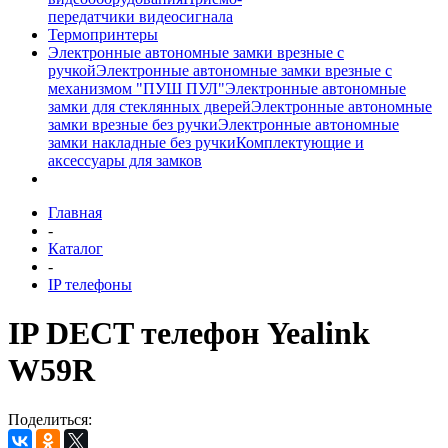
передатчики видеосигнала
Термопринтеры
Электронные автономные замки врезные с
ручкой
Электронные автономные замки врезные с
механизмом "ПУШ ПУЛ"
Электронные автономные
замки для стеклянных дверей
Электронные автономные
замки врезные без ручки
Электронные автономные
замки накладные без ручки
Комплектующие и
аксессуары для замков
Главная
-
Каталог
-
IP телефоны
IP DECT телефон Yealink
W59R
Поделиться: