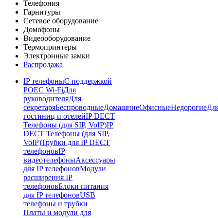
Телефония
Гарнитуры
Сетевое оборудование
Домофоны
Видеооборудование
Термопринтеры
Электронные замки
Распродажа
IP телефоны
С поддержкой
POE
C Wi-Fi
Для
руководителя
Для
секретаря
Беспроводные
Домашние
Офисные
Недорогие
Дл
гостиниц и отелей
IP DECT
Телефоны (для SIP, VoIP)
IP
DECT Телефоны (для SIP,
VoIP)
Трубки для IP DECT
телефонов
IP
видеотелефоны
Аксессуары
для IP телефонов
Модули
расширения IP
телефонов
Блоки питания
для IP телефонов
USB
телефоны и трубки
Платы и модули для