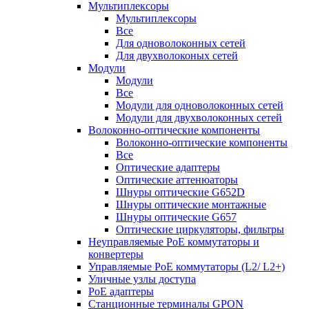
Мультиплексоры
Мультиплексоры
Все
Для одноволоконных сетей
Для двухволоконых сетей
Модули
Модули
Все
Модули для одноволоконных сетей
Модули для двухволоконных сетей
Волоконно-оптические компоненты
Волоконно-оптические компоненты
Все
Оптические адаптеры
Оптические аттенюаторы
Шнуры оптические G652D
Шнуры оптические монтажные
Шнуры оптические G657
Оптические циркуляторы, фильтры
Неуправляемые PoE коммутаторы и
конвертеры
Управляемые PoE коммутаторы (L2/ L2+)
Уличные узлы доступа
PoE адаптеры
Станционные терминалы GPON