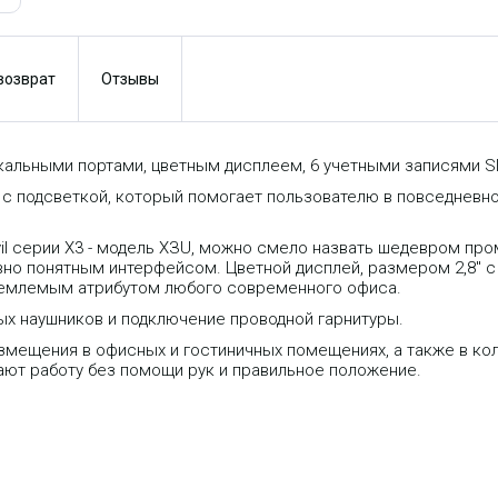
 возврат
Отзывы
окальными портами, цветным дисплеем, 6 учетными записями SI
с подсветкой, который помогает пользователю в повседневно
il серии X3 - модель ХЗU, можно смело назвать шедевром про
вно понятным интерфейсом. Цветной дисплей, размером 2,8" 
тъемлемым атрибутом любого современного офиса.
х наушников и подключение проводной гарнитуры.
азмещения в офисных и гостиничных помещениях, а также в ко
ют работу без помощи рук и правильное положение.