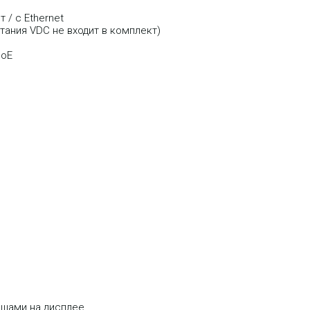
 / с Ethernet
тания VDC не входит в комплект)
PoE
ишами на дисплее