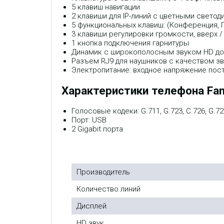
5 клавиш навигации
2 клавиши для IP-линий с цветными светод
5 функциональных клавиш: (Конференция, П
3 клавиши регулировки громкости, вверх / 
1 кнопка подключения гарнитуры
Динамик с широкополосным звуком HD до 
Разъем RJ9 для наушников с качеством звук
Электропитание: входное напряжение постоя
Характеристики телефона Fan
Голосовые кодеки: G.711, G.723, C.726, G.72
Порт: USB
2 Gigabit порта
Производитель
Количество линий
Дисплей
HD звук