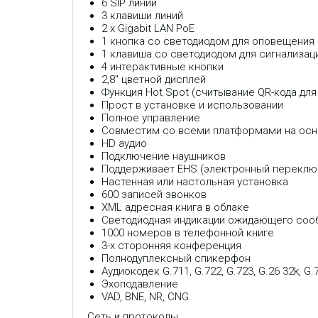
6 SIP линий
3 клавиши линий
2 х Gigabit LAN PoE
1 кнопка со светодиодом для оповещения
1 клавиша со светодиодом для сигнализа
4 интерактивные кнопки
2,8" цветной дисплей
Функция Hot Spot (считывание QR-кода для
Прост в установке и использовании
Полное управление
Совместим со всеми платформами на основе пр
HD аудио
Подключение наушников
Поддерживает EHS (электронный переключа
Настенная или настольная установка
600 записей звонков
XML адресная книга в облаке
Светодиодная индикации ожидающего соо
1000 номеров в телефонной книге
3-х сторонняя конференция
Полнодуплексный спикерфон
Аудиокодек G.711, G.722, G.723, G.26 32k, G
Эхоподавление
VAD, BNE, NR, CNG.
Сеть и протоколы