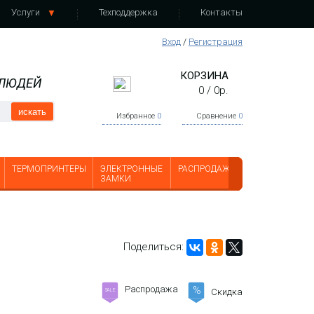
Услуги
Техподдержка
Контакты
Вход
/
Регистрация
КОРЗИНА
 ЛЮДЕЙ
0
/
0
р.
искать
Избранное
0
Сравнение
0
ТЕРМОПРИНТЕРЫ
ЭЛЕКТРОННЫЕ
РАСПРОДАЖА
ЗАМКИ
Поделиться:
Распродажа
%
Скидка
SALE