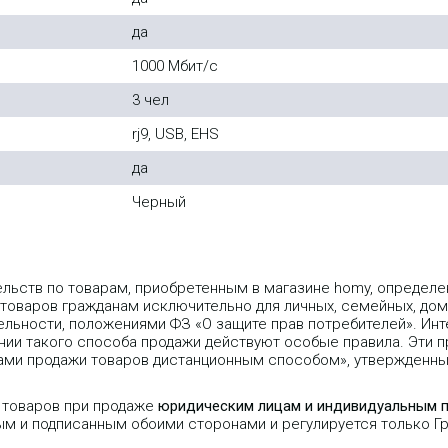
да
1000 Мбит/с
3 чел
rj9, USB, EHS
да
Черный
ельств по товарам, приобретенным в магазине homy, опреде
 товаров гражданам исключительно для личных, семейных, дом
льности, положениями ФЗ «О защите прав потребителей». Инт
ии такого способа продажи действуют особые правила. Эти пр
лами продажи товаров дистанционным способом», утвержденн
 товаров при продаже
юридическим лицам и индивидуальным 
ым и подписанным обоими сторонами и регулируется только 