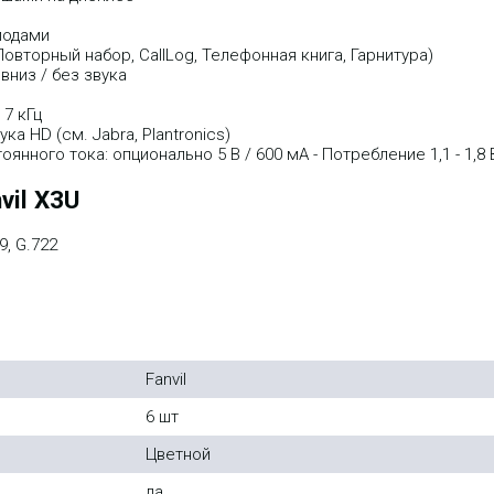
иодами
овторный набор, CallLog, Телефонная книга, Гарнитура)
вниз / без звука
7 кГц
а HD (см. Jabra, Plantronics)
нного тока: опционально 5 В / 600 мА - Потребление 1,1 - 1,8 
vil X3U
9, G.722
Fanvil
6 шт
Цветной
да