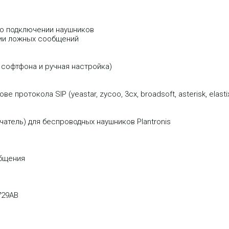
 о подключении наушников
ции ложных сообщений
 софтфона и ручная настройка)
отокола SIP (yeastar, zycoo, 3cx, broadsoft, asterisk, elastix 
тель) для беспроводных наушников Plantronis
бщения
.729AB