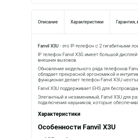
Описание
Характеристики
Гарантия,
Fanvil X3U
- это IP-телефон с 2 гигабитными л
IP телефон
Fanvil X3G
имеет большой дисплей 
внешних вызовов.
Обновление модельного ряда телефонов Fanv
обладает прекрасной эргономикой и интуити
функционал делает телефон Fanvil ХЗU нео
Fanvil X3U
поддерживает EHS для беспроводны
Элегантный и незаменимый, Fanvil X3U для р
подключения наушников, которые обеспечива
Характеристики
Особенности Fanvil X3U