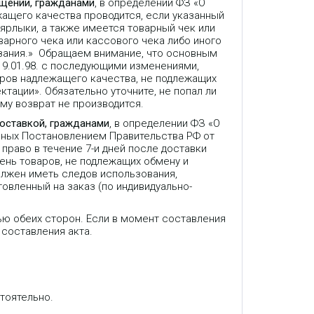
ещении, гражданами
, в определении ФЗ «О
жащего качества проводится, если указанный
 ярлыки, а также имеется товарный чек или
варного чека или кассового чека либо иного
зания.» Обращаем внимание, что основным
9.01.98. с последующими изменениями,
аров надлежащего качества, не подлежащих
ктации». Обязательно уточните, не попал ли
му возврат не производится.
доставкой, гражданами
, в определении ФЗ «О
нных Постановлением Правительства РФ от
право в течение 7-и дней после доставки
ень товаров, не подлежащих обмену и
олжен иметь следов использования,
товленный на заказ (по индивидуально-
ью обеих сторон. Если в момент составления
 составления акта.
тоятельно.
,
Snom D150RU - IP телефон, 2
линии, 2 порта Ethernet,