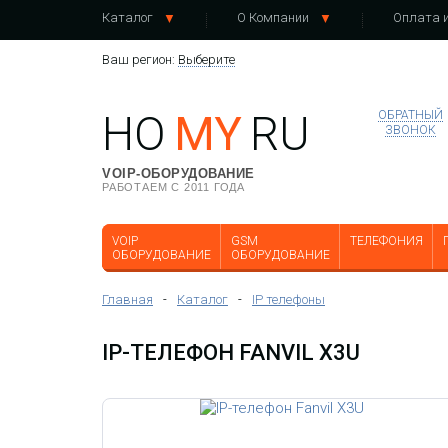
Каталог
О Компании
Оплата и
Ваш регион:
Выберите
HO
MY
RU
ОБРАТНЫЙ
ЗВОНОК
VOIP-ОБОРУДОВАНИЕ
РАБОТАЕМ С 2011 ГОДА
VOIP
GSM
ТЕЛЕФОНИЯ
ОБОРУДОВАНИЕ
ОБОРУДОВАНИЕ
Главная
-
Каталог
-
IP телефоны
IP-ТЕЛЕФОН FANVIL X3U