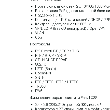
Порты локальной сети: 2 x 10/100/1000 Мбит
Блок питания PoE (дополнительный блок пи
Поддержка EHS
Конфигурация IP: Статический / DHCP / PP
Контроль доступа к сети: 802.1x
VPN: L2TP (BasicUnencrypted) / OpenVPN
VLAN
QoS
Протоколы
IP2.0 overUDP / TCP / TLS
RTP / RTCP / SRTP
STUN DHCP PPPoE
802.1x
L2TP (Basic)
OpenVPN
SNTP
FTP / TFTP HTTP / HTTPS
TR069
IPV6
Физические характеристики Fanvil X3S
2,4 / 2,8 (320x240) цветной ЖК-дисплей
Клавиатура с 32 клавишами, с 4 софт-клав