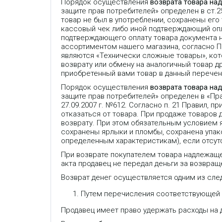
Порядок осуществления
возврата товара на
защите прав потребителей» определен в ст.
товар не был в употреблении, сохранены его
кассовый чек либо иной подтверждающий опла
подтверждающего оплату товара документа 
ассортиментом нашего магазина, согласно 
являются «Технически сложные товары», кот
возврату или обмену на аналогичный товар др
приобретенный вами товар в данный перечень
Порядок осуществления
возврата товара на
защите прав потребителей» определен в «П
27.09.2007 г. №612. Согласно п. 21 Правил,
отказаться от товара. При продаже товаров
возврату. При этом обязательным условием 
сохранены ярлыки и пломбы, сохранена упако
определенным характеристикам), если отсут
При возврате покупателем товара надлежаще
акта продавец не передал деньги за возвраще
Возврат денег осуществляется одним из сле
Путем перечисления соответствующей с
Продавец имеет право удержать расходы на д
IP телефон Fanvil V61G, 4 SIP
S
линии, HD звук, 2 порта 1 Гбит/
л