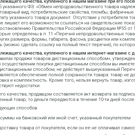
длежащего качества, купленного в нашем магазине при его пос
25 указанного ФЗ: «Обмен непродовольственного товара надле
 товарный вид, потребительские свойства, пломбы, фабричные
ту указанного товара документ. Отсутствие у потребителя то
не лишает его возможности ссылаться на свидетельские пока
Постановлению Правительства Российской Федерации №55 от 1
орые определены в п. 11 «Перечня непродовольственных тов
угих размера, формы, габарита, фасона, расцветки или компле
 (можно сделать ссылку на полный текст перечня), по которо
длежащего качества, купленного в нашем интернет-магазине с 
равилах продажи товаров дистанционным способом», утвержде
 при осуществлении покупки дистанционным способом вы имеете 
 дистанционным способом, не действует вышеуказанный Переч
является обеспечение полной сохранности товара: товар не д
вка и комплектность. Кроме того, нельзя вернуть товар, изго
ствуют недостатки.
го качества, продавцом составляется акт возврата за подпис
нный товар, то деньги передаются в течение 10-ти дней после
дующих способов:
уммы на банковский или иной счет, указанный покупателем.
оставку товара от покупателя, если он ее не оплачивал самос
IP телефон Fanvil V62G, 12 SIP-
IP-телефон Grandstream GRP2670
иний, цветной экран с
12-линейный профессионального