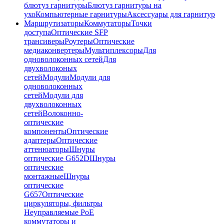
блютуз гарнитуры
Блютуз гарнитуры на
ухо
Компьютерные гарнитуры
Аксессуары для гарнитур
Маршрутизаторы
Коммутаторы
Точки
доступа
Оптические SFP
трансиверы
Роутеры
Оптические
медиаконвертеры
Мультиплексоры
Для
одноволоконных сетей
Для
двухволоконых
сетей
Модули
Модули для
одноволоконных
сетей
Модули для
двухволоконных
сетей
Волоконно-
оптические
компоненты
Оптические
адаптеры
Оптические
аттенюаторы
Шнуры
оптические G652D
Шнуры
оптические
монтажные
Шнуры
оптические
G657
Оптические
циркуляторы, фильтры
Неуправляемые PoE
коммутаторы и