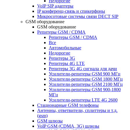
Недорогие
VoIP SIP адаптеры
IP конференц-связь и спикерфоны
Микросотовые системы связи DECT SIP
GSM оборудование
GSM оборудование
Репитеры GSM / CDMA
Репитеры GSM / CDMA
Все
Автомобильные
Недорогие
Репитеры 3G
Репитеры 4G LTE
Репитеры 3G 4G сигнала для дачи
Усилители-репитеры GSM 900 МГц
Усилители-репитеры GSM 1800 МГц
Усилители-репитеры GSM 2100 МГц
Усилители-репитеры GSM 900-1800
МГц
Усилители-репитеры LTE 4G 2600
Стационарные GSM телефоны
Антенны, ответвители, сплиттеры и т.д.
(gsm)
GSM шлюзы
VoIP GSM (CDMA, 3G) шлюзы