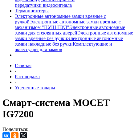
передатчики видеосигнала
Термопринтеры
Электронные автономные замки врезные с
ручкой
Электронные автономные замки врезные с
механизмом "ПУШ ПУЛ"
Электронные автономные
замки для стеклянных дверей
Электронные автономные
замки врезные без ручки
Электронные автономные
замки накладные без ручки
Комплектующие и
аксессуары для замков
Главная
-
Распродажа
-
Уцененные товары
Смарт-система МОСЕТ
IG7200
Поделиться: