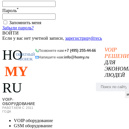
*
Пароль
Запомнить меня
Забыли пароль?
ВОЙТИ
Если у вас нет учетной записи,
зарегистрируйтесь
VOIP
HO
+7 (495) 255-44-66
Позвоните нам:
ОБРАТНЫЙ
РЕШЕНИ
info@homy.ru
Напишите нам:
ЗВОНОК
ДЛЯ
MY
ЭКОНОМ
ЛЮДЕЙ
RU
и
VOIP-
ОБОРУДОВАНИЕ
РАБОТАЕМ С 2011
ГОДА
VOIP оборудование
GSM оборудование