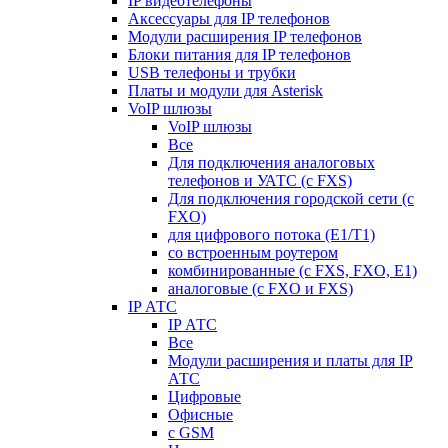
IP видеотелефоны
Аксессуары для IP телефонов
Модули расширения IP телефонов
Блоки питания для IP телефонов
USB телефоны и трубки
Платы и модули для Asterisk
VoIP шлюзы
VoIP шлюзы
Все
Для подключения аналоговых
телефонов и УАТС (с FXS)
Для подключения городской сети (с
FXO)
для цифрового потока (E1/T1)
со встроенным роутером
комбинированные (c FXS, FXO, E1)
аналоговые (с FXO и FXS)
IP АТС
IP АТС
Все
Модули расширения и платы для IP
АТС
Цифровые
Офисные
с GSM