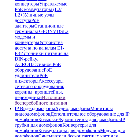
конвертеры
Управляемые
PoE коммутаторы (L2/
L2+)
Уличные узлы
доступа
PoE
адаптеры
Станционные
терминалы GPON
VDSL2
модемы и
конвертеры
Устройства
доступа по каналам E1-
E3
Источники питания на
DIN-рейку.
ACRO
Пассивное PoE
оборудование
PoE
удлинители
PoE
инжекторы
Аксессуары
сетевого оборудования:
корзины, кронштейны,
переходники
Источники
бесперебойного питания
IP Видеодомофоны
Аудиодомофоны
Мониторы
видеодомофонов
Дополнительное оборудование для IP
домофонов
Козырьки/Кронштейны для домофонов
IP
трубки для домофонов
Конвертеры для
домофонов
Коммутаторы для домофонов
Модули для
домофонов
Считыватели бесконтактных карт для