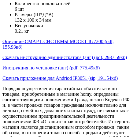
Количество пользователей
6 шт
Размеры (Ш*Д*В)
132 x 100 x 34 мм
Вес упаковки
0.21 кг
Описание СМАРТ-СИСТЕМЫ МОСЕТ IG7200 (pdf,
155.93кб)
Скачать инструкцию администратора (анг) (pdf, 2937.59кб)
Инструкция по установке (анг) (pdf, 775.49кб)
Скачать приложение для Andriod IP3051 (sip, 191.54кб)
Порядок осуществления гарантийных обязательств по
товарам, приобретенным в магазине homy, определены
соответствующими положениями Гражданского Кодекса РФ
и, в части продажи товаров гражданам исключительно для
личных, семейных, домашних и иных нужд, не связанных с
осуществлением предпринимательской деятельности,
положениями ФЗ «О защите прав потребителей». Интернет-
магазин является дистанционным способом продажи, таким
образом, в отношении такого способа продажи действуют