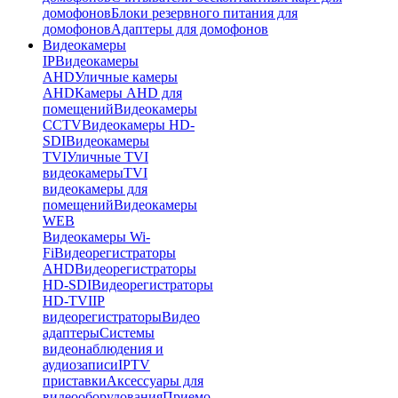
домофонов
Блоки резервного питания для
домофонов
Адаптеры для домофонов
Видеокамеры
IP
Видеокамеры
AHD
Уличные камеры
AHD
Камеры AHD для
помещений
Видеокамеры
CCTV
Видеокамеры HD-
SDI
Видеокамеры
TVI
Уличные TVI
видеокамеры
TVI
видеокамеры для
помещений
Видеокамеры
WEB
Видеокамеры Wi-
Fi
Видеорегистраторы
AHD
Видеорегистраторы
HD-SDI
Видеорегистраторы
HD-TVI
IP
видеорегистраторы
Видео
адаптеры
Системы
видеонаблюдения и
аудиозаписи
IPTV
приставки
Аксессуары для
видеооборудования
Приемо-