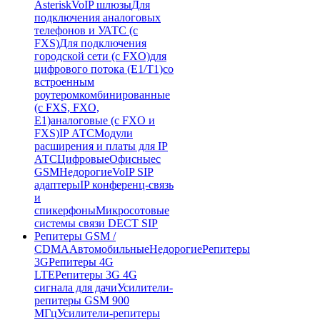
Asterisk
VoIP шлюзы
Для
подключения аналоговых
телефонов и УАТС (с
FXS)
Для подключения
городской сети (с FXO)
для
цифрового потока (E1/T1)
со
встроенным
роутером
комбинированные
(c FXS, FXO,
E1)
аналоговые (с FXO и
FXS)
IP АТС
Модули
расширения и платы для IP
АТС
Цифровые
Офисные
с
GSM
Недорогие
VoIP SIP
адаптеры
IP конференц-связь
и
спикерфоны
Микросотовые
системы связи DECT SIP
Репитеры GSM /
CDMA
Автомобильные
Недорогие
Репитеры
3G
Репитеры 4G
LTE
Репитеры 3G 4G
сигнала для дачи
Усилители-
репитеры GSM 900
МГц
Усилители-репитеры