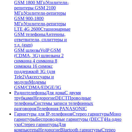
GSM 1800 МГц
Усилители-
репитеры GSM 2100
МГц
Усилители-репитеры
GSM 900-1800
МГц
Усилители-репитеры
LTE 4G 2600
Стационарные
GSM телефоны
Антенны,
ответвители, сплиттеры и
т.д. (gsm)
GSM шлюзы
VoIP GSM
(CDMA, 3G) шлюзы
на 2
симки
на 4 симки
на 8
симок
на 16 симок
с
поддержкой 3G (для
Tele2)
Аксессуары и
модули
Модемы
GSM/CDMA/EDGE/3G
Радиотелефоны
Для дома
С двумя
трубками
Недорогие
DECT
Проводные
телефоны
Системы записи телефонных
разговоров
Телефония PANASONIC
Гарнитуры для IP-телефонов
Стерео гарнитуры
Моно
гарнитуры
Беспроводные гарнитуры (DECT)
На одно
ухо
Стерео гарнитуры
Для
компьютера
Недорогие
Bluetooth гарнитуры
Стерео