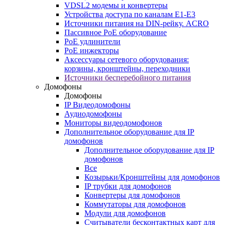
VDSL2 модемы и конвертеры
Устройства доступа по каналам E1-E3
Источники питания на DIN-рейку. ACRO
Пассивное PoE оборудование
PoE удлинители
PoE инжекторы
Аксессуары сетевого оборудования:
корзины, кронштейны, переходники
Источники бесперебойного питания
Домофоны
Домофоны
IP Видеодомофоны
Аудиодомофоны
Мониторы видеодомофонов
Дополнительное оборудование для IP
домофонов
Дополнительное оборудование для IP
домофонов
Все
Козырьки/Кронштейны для домофонов
IP трубки для домофонов
Конвертеры для домофонов
Коммутаторы для домофонов
Модули для домофонов
Считыватели бесконтактных карт для