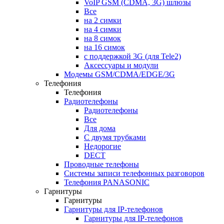
VoIP GSM (CDMA, 3G) шлюзы
Все
на 2 симки
на 4 симки
на 8 симок
на 16 симок
с поддержкой 3G (для Tele2)
Аксессуары и модули
Модемы GSM/CDMA/EDGE/3G
Телефония
Телефония
Радиотелефоны
Радиотелефоны
Все
Для дома
С двумя трубками
Недорогие
DECT
Проводные телефоны
Системы записи телефонных разговоров
Телефония PANASONIC
Гарнитуры
Гарнитуры
Гарнитуры для IP-телефонов
Гарнитуры для IP-телефонов