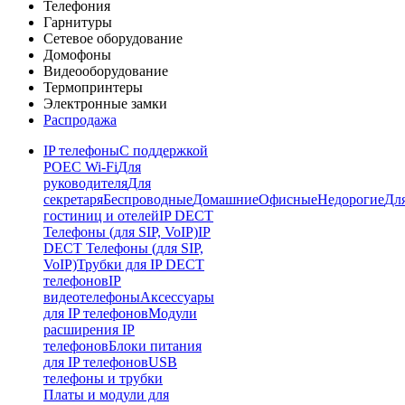
Телефония
Гарнитуры
Сетевое оборудование
Домофоны
Видеооборудование
Термопринтеры
Электронные замки
Распродажа
IP телефоны
С поддержкой
POE
C Wi-Fi
Для
руководителя
Для
секретаря
Беспроводные
Домашние
Офисные
Недорогие
Дл
гостиниц и отелей
IP DECT
Телефоны (для SIP, VoIP)
IP
DECT Телефоны (для SIP,
VoIP)
Трубки для IP DECT
телефонов
IP
видеотелефоны
Аксессуары
для IP телефонов
Модули
расширения IP
телефонов
Блоки питания
для IP телефонов
USB
телефоны и трубки
Платы и модули для