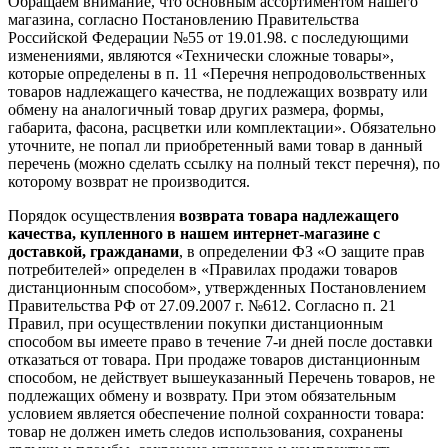
Обращаем внимание, что основным ассортиментом нашего
магазина, согласно Постановлению Правительства
Российской Федерации №55 от 19.01.98. с последующими
изменениями, являются «Технически сложные товары»,
которые определены в п. 11 «Перечня непродовольственных
товаров надлежащего качества, не подлежащих возврату или
обмену на аналогичный товар других размера, формы,
габарита, фасона, расцветки или комплектации». Обязательно
уточните, не попал ли приобретенный вами товар в данный
перечень (можно сделать ссылку на полный текст перечня), по
которому возврат не производится.
Порядок осуществления
возврата товара надлежащего
качества, купленного в нашем интернет-магазине с
доставкой, гражданами
, в определении ФЗ «О защите прав
потребителей» определен в «Правилах продажи товаров
дистанционным способом», утвержденных Постановлением
Правительства РФ от 27.09.2007 г. №612. Согласно п. 21
Правил, при осуществлении покупки дистанционным
способом вы имеете право в течение 7-и дней после доставки
отказаться от товара. При продаже товаров дистанционным
способом, не действует вышеуказанный Перечень товаров, не
подлежащих обмену и возврату. При этом обязательным
условием является обеспечение полной сохранности товара:
товар не должен иметь следов использования, сохранены