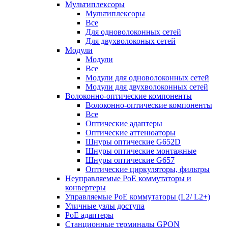
Мультиплексоры
Мультиплексоры
Все
Для одноволоконных сетей
Для двухволоконых сетей
Модули
Модули
Все
Модули для одноволоконных сетей
Модули для двухволоконных сетей
Волоконно-оптические компоненты
Волоконно-оптические компоненты
Все
Оптические адаптеры
Оптические аттенюаторы
Шнуры оптические G652D
Шнуры оптические монтажные
Шнуры оптические G657
Оптические циркуляторы, фильтры
Неуправляемые PoE коммутаторы и
конвертеры
Управляемые PoE коммутаторы (L2/ L2+)
Уличные узлы доступа
PoE адаптеры
Станционные терминалы GPON