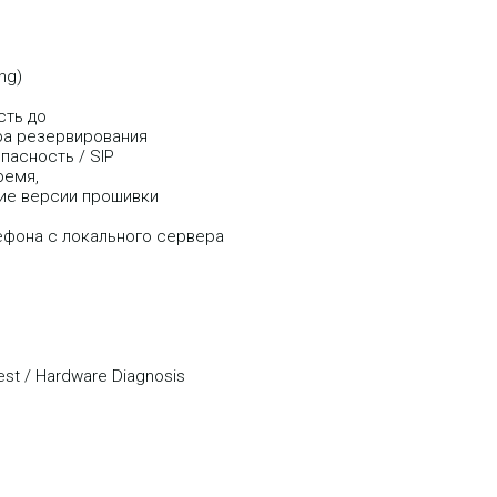
ing)
асть до
ера резервирования
опасность / SIP
время,
ние версии прошивки
фона с локального сервера
est / Hardware Diagnosis