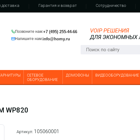
 доставка
Гарантия и возврат
Сотрудничество
VOIP РЕШЕНИЯ
+7 (495) 255-44-66
Позвоните нам:
ДЛЯ ЭКОНОМНЫХ
info@homy.ru
Напишите нам:
ГАРНИТУРЫ
СЕТЕВОЕ
ДОМОФОНЫ
ВИДЕООБОРУДОВАНИЕ
ОБОРУДОВАНИЕ
AM WP820
105060001
Артикул: