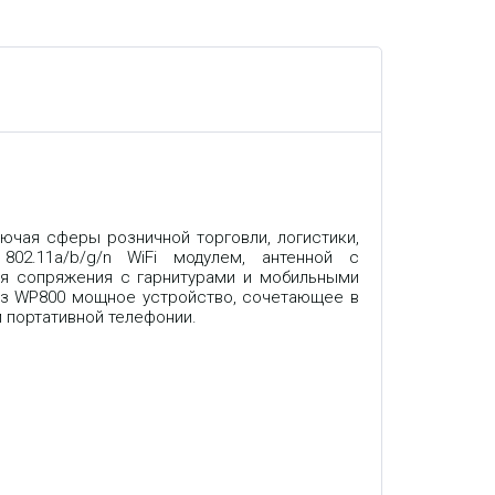
лючая сферы розничной торговли, логистики,
02.11a/b/g/n WiFi модулем, антенной с
ля сопряжения с гарнитурами и мобильными
 из WP800 мощное устройство, сочетающее в
 портативной телефонии.