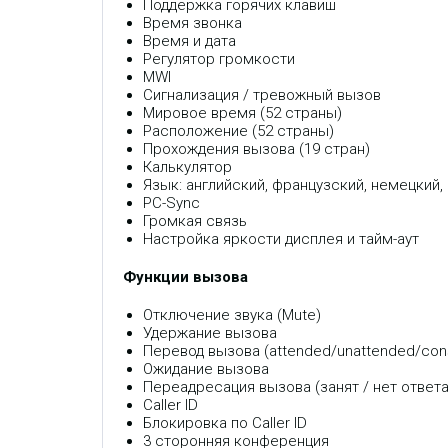
Поддержка горячих клавиш
Время звонка
Время и дата
Регулятор громкости
MWI
Сигнализация / тревожный вызов
Мировое время (52 страны)
Расположение (52 страны)
Прохождения вызова (19 стран)
Калькулятор
Язык: английский, французский, немецкий,
PC-Sync
Громкая связь
Настройка яркости дисплея и тайм-аут
Функции вызова
Отключение звука (Mute)
Удержание вызова
Перевод вызова (attended/unattended/cons
Ожидание вызова
Переадресация вызова (занят / нет ответа
Caller ID
Блокировка по Caller ID
3 сторонняя конференция