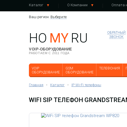
Каталог
О Компании
Оплата и
Ваш регион:
Выберите
HO
MY
RU
ОБРАТНЫЙ
ЗВОНОК
VOIP-ОБОРУДОВАНИЕ
РАБОТАЕМ С 2011 ГОДА
VOIP
GSM
ТЕЛЕФОНИЯ
ОБОРУДОВАНИЕ
ОБОРУДОВАНИЕ
Главная
-
Каталог
-
IP Wi-Fi телефоны
WIFI SIP ТЕЛЕФОН GRANDSTRE