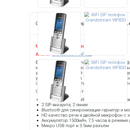
Описание
Характеристики
Гарантия,
Модель снята с производства.
Аналог:
Grandstream WP822
Grandstream WP820
- портативный WiFi-теле
медицины и безопасности. Этот мощный
усовершенствованной конструкцией и подд
устройствами. Работа 7,5 часов в режиме 
себе функциональность, мобильность и надё
Основные возможности:
Двухдиапазонный WiFi модуль с отличной
2 SIP-аккаунта, 2 линии
Bluetooth для синхронизации гарнитур и 
HD качество речи и двойной микрофон с 
Аккумулятор 1500мАч, 7,5 часов в режиме
Микро USB порт и 3.5мм разъём