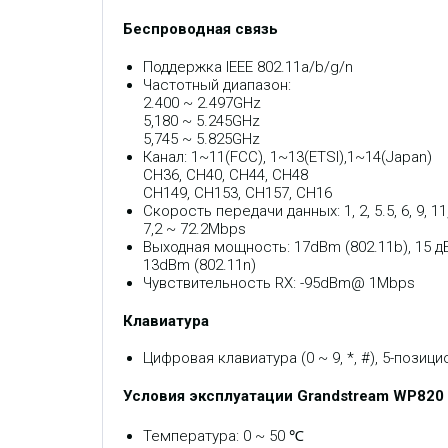
Беспроводная связь
Поддержка IEEE 802.11a/b/g/n
Частотный диапазон:
2.400 ~ 2.497GHz
5,180 ~ 5.245GHz
5,745 ~ 5.825GHz
Канал: 1~11(FCC), 1~13(ETSI),1~14(Japan)
CH36, CH40, CH44, CH48
CH149, CH153, CH157, CH16
Скорость передачи данных: 1, 2, 5.5, 6, 9, 11,
7,2 ~ 72.2Mbps
Выходная мощность: 17dBm (802.11b), 15 д
13dBm (802.11n)
Чувствительность RX: -95dBm@ 1Mbps
Клавиатура
Цифровая клавиатура (0 ~ 9, *, #), 5-поз
Условия эксплуатации Grandstream WP820
Температура: 0 ~ 50 ℃