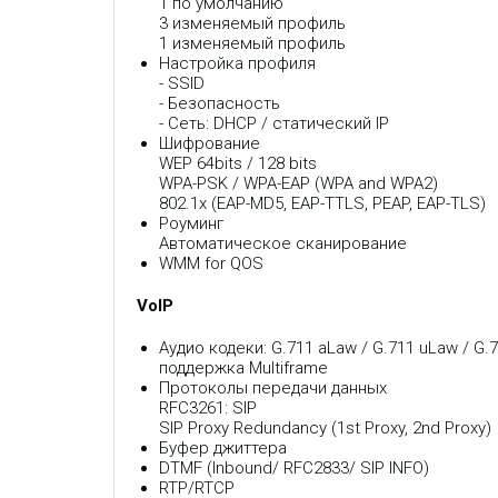
1 по умолчанию
3 изменяемый профиль
1 изменяемый профиль
Настройка профиля
- SSID
- Безопасность
- Сеть: DHCP / статический IP
Шифрование
WEP 64bits / 128 bits
WPA-PSK / WPA-EAP (WPA and WPA2)
802.1x (EAP-MD5, EAP-TTLS, PEAP, EAP-TLS)
Роуминг
Автоматическое сканирование
WMM for QOS
VoIP
Аудио кодеки: G.711 aLaw / G.711 uLaw / G.
поддержка Multiframe
Протоколы передачи данных
RFC3261: SIP
SIP Proxy Redundancy (1st Proxy, 2nd Proxy)
Буфер джиттера
DTMF (Inbound/ RFC2833/ SIP INFO)
RTP/RTCP