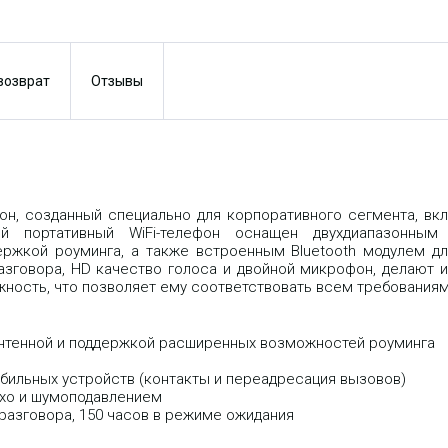
 возврат
Отзывы
фон, созданный специально для корпоративного сегмента, вк
 портативный WiFi-телефон оснащен двухдиапазонным 8
ержкой роуминга, а также встроенным Bluetooth модулем д
разговора, HD качество голоса и двойной микрофон, делают
жность, что позволяет ему соответствовать всем требованиям
 антенной и поддержкой расширенных возможностей роуминга
мобильных устройств (контакты и переадресация вызовов)
эхо и шумоподавлением
 разговора, 150 часов в режиме ожидания