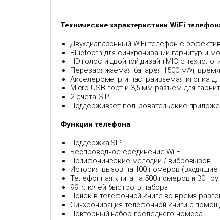
Технические характеристики WiFi телефон
Двухдиапазонный WiFi телефон с эффекти
Bluetooth для синхронизации гарнитур и 
HD голос и двойной дизайн MIC с технологи
Перезаряжаемая батарея 1500 мАч, время 
Акселерометр и настраиваемая кнопка для 
Micro USB порт и 3,5 мм разъем для гарни
2 счета SIP
Поддерживает пользовательские приложен
Функции телефона
Поддержка SIP
Беспроводное соединение Wi-Fi
Полифонические мелодии / вибровызов
История вызов на 100 номеров (входящие
Телефонная книга на 500 номеров и 30 гру
99 ключей быстрого набора
Поиск в телефонной книге во время разго
Синхронизация телефонной книги с помощью
Повторный набор последнего номера