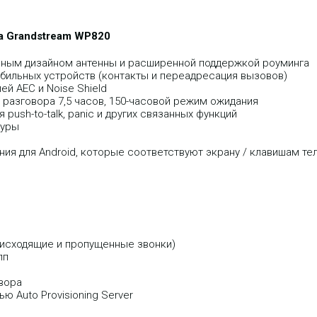
а Grandstream WP820
вным дизайном антенны и расширенной поддержкой роуминга
мобильных устройств (контакты и переадресация вызовов)
ей AEC и Noise Shield
разговора 7,5 часов, 150-часовой режим ожидания
push-to-talk, panic и других связанных функций
туры
ия для Android, которые соответствуют экрану / клавишам те
 исходящие и пропущенные звонки)
пп
вора
 Auto Provisioning Server