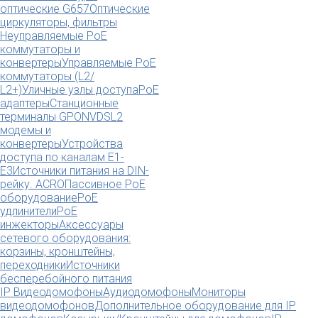
оптические G657
Оптические
циркуляторы, фильтры
Неуправляемые PoE
коммутаторы и
конвертеры
Управляемые PoE
коммутаторы (L2/
L2+)
Уличные узлы доступа
PoE
адаптеры
Станционные
терминалы GPON
VDSL2
модемы и
конвертеры
Устройства
доступа по каналам E1-
E3
Источники питания на DIN-
рейку. ACRO
Пассивное PoE
оборудование
PoE
удлинители
PoE
инжекторы
Аксессуары
сетевого оборудования:
корзины, кронштейны,
переходники
Источники
бесперебойного питания
IP Видеодомофоны
Аудиодомофоны
Мониторы
видеодомофонов
Дополнительное оборудование для IP