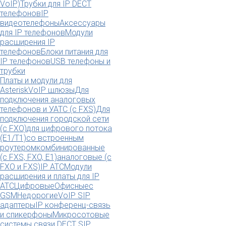
VoIP)
Трубки для IP DECT
телефонов
IP
видеотелефоны
Аксессуары
для IP телефонов
Модули
расширения IP
телефонов
Блоки питания для
IP телефонов
USB телефоны и
трубки
Платы и модули для
Asterisk
VoIP шлюзы
Для
подключения аналоговых
телефонов и УАТС (с FXS)
Для
подключения городской сети
(с FXO)
для цифрового потока
(E1/T1)
со встроенным
роутером
комбинированные
(c FXS, FXO, E1)
аналоговые (с
FXO и FXS)
IP АТС
Модули
расширения и платы для IP
АТС
Цифровые
Офисные
с
GSM
Недорогие
VoIP SIP
адаптеры
IP конференц-связь
и спикерфоны
Микросотовые
системы связи DECT SIP