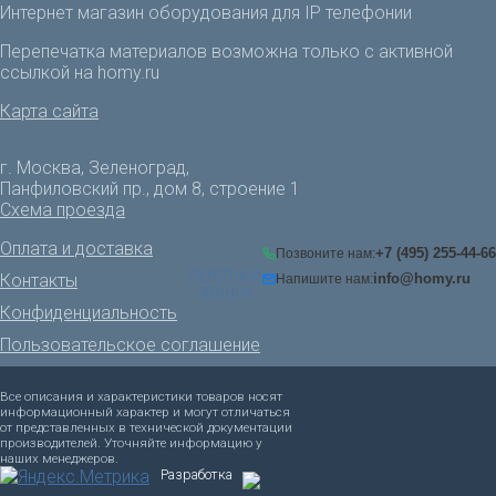
Интернет магазин оборудования для IP телефонии
Перепечатка материалов возможна только с активной
ссылкой на homy.ru
Карта сайта
г. Москва, Зеленоград,
Панфиловский пр., дом 8, строение 1
Схема проезда
Оплата и доставка
+7 (495) 255-44-66
Позвоните нам:
ОБРАТНЫЙ
Контакты
info@homy.ru
Напишите нам:
ЗВОНОК
Конфиденциальность
Пользовательское соглашение
Все описания и характеристики товаров носят
информационный характер и могут отличаться
от представленных в технической документации
производителей. Уточняйте информацию у
наших менеджеров.
Разработка