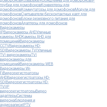
домофонов
Козырьки/Кронштейны для домофонов
IP
трубки для домофонов
Конвертеры для
домофонов
Коммутаторы для домофонов
Модули для
домофонов
Считыватели бесконтактных карт для
домофонов
Блоки резервного питания для
домофонов
Адаптеры для домофонов
Видеокамеры
IP
Видеокамеры AHD
Уличные
камеры AHD
Камеры AHD для
помещений
Видеокамеры
CCTV
Видеокамеры HD-
SDI
Видеокамеры TVI
Уличные
TVI видеокамеры
TVI
видеокамеры для
помещений
Видеокамеры WEB
Видеокамеры Wi-
Fi
Видеорегистраторы
AHD
Видеорегистраторы HD-
SDI
Видеорегистраторы HD-
TVI
IP
видеорегистраторы
Видео
адаптеры
Системы
видеонаблюдения и
аудиозаписи
IPTV