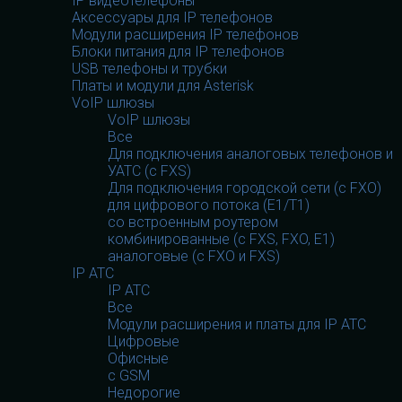
IP видеотелефоны
Аксессуары для IP телефонов
Модули расширения IP телефонов
Блоки питания для IP телефонов
USB телефоны и трубки
Платы и модули для Asterisk
VoIP шлюзы
VoIP шлюзы
Все
Для подключения аналоговых телефонов и
УАТС (с FXS)
Для подключения городской сети (с FXO)
для цифрового потока (E1/T1)
со встроенным роутером
комбинированные (c FXS, FXO, E1)
аналоговые (с FXO и FXS)
IP АТС
IP АТС
Все
Модули расширения и платы для IP АТС
Цифровые
Офисные
с GSM
Недорогие