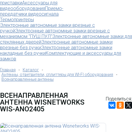
приставки
Аксессуары для
видеооборудования
Приемо-
передатчики видеосигнала
Термопринтеры
Электронные автономные замки врезные с
ручкой
Электронные автономные замки врезные с
механизмом "ПУШ ПУЛ"
Электронные автономные замки для
стеклянных дверей
Электронные автономные замки
врезные без ручки
Электронные автономные замки
накладные без ручки
Комплектующие и аксессуары для
замков
Главная
-
Каталог
-
Антенны, ответвители, сплиттеры для WI-FI оборудования
-
Всенаправленные антенны
ВСЕНАПРАВЛЕННАЯ
Поделиться:
АНТЕННА WISNETWORKS
WIS-ANO2405