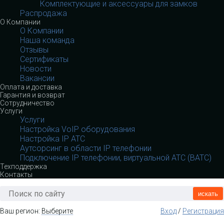
Комплектующие и аксессуары для замков
Распродажа
О Компании
О Компании
Наша команда
Отзывы
Сертификаты
Новости
Вакансии
Оплата и доставка
Гарантия и возврат
Сотрудничество
Услуги
Услуги
Настройка VoIP оборудования
Настройка IP АТС
Аутсорсинг в области IP телефонии
Подключение IP телефонии, виртуальной АТС (ВАТС)
Техподдержка
Контакты
искать
Ваш регион:
Выберите
Вход
/
Регистрация