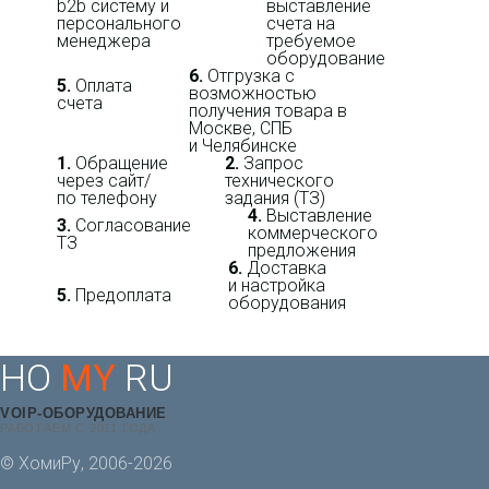
b2b систему и
выставление
персо­нального
счета на
мене­джера
требуемое
оборудование
6.
Отгрузка с
5.
Оплата
возможностью
счета
получения товара в
Москве, СПБ
и Челябинске
1.
Обращение
2.
Запрос
через сайт/
технического
по телефону
задания (ТЗ)
4.
Выставление
3.
Согласование
коммерческого
ТЗ
предложения
6.
Доставка
и настройка
5.
Предоплата
оборудования
HO
MY
RU
VOIP-ОБОРУДОВАНИЕ
РАБОТАЕМ С 2011 ГОДА
© ХомиРу, 2006-2026