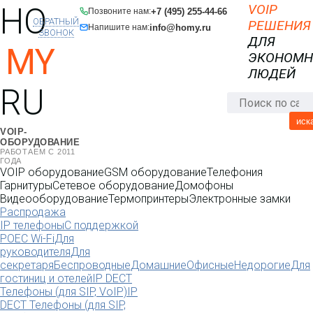
HO
VOIP
+7 (495) 255-44-66
Позвоните нам:
ОБРАТНЫЙ
РЕШЕНИЯ
info@homy.ru
Напишите нам:
ЗВОНОК
ДЛЯ
MY
ЭКОНОМ
ЛЮДЕЙ
RU
иск
VOIP-
ОБОРУДОВАНИЕ
РАБОТАЕМ С 2011
ГОДА
VOIP оборудование
GSM оборудование
Телефония
Гарнитуры
Сетевое оборудование
Домофоны
Видеооборудование
Термопринтеры
Электронные замки
Распродажа
IP телефоны
С поддержкой
POE
C Wi-Fi
Для
руководителя
Для
секретаря
Беспроводные
Домашние
Офисные
Недорогие
Для
гостиниц и отелей
IP DECT
Телефоны (для SIP, VoIP)
IP
DECT Телефоны (для SIP,