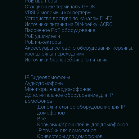
PoE адаптеры
Станционные терминалы GPON
VDSL2 модемы и конвертеры
Устройства доступа по каналам E1-E3
Источники питания на DIN-рейку. ACRO
Пассивное PoE оборудование
PoE удлинители
PoE инжекторы
Аксессуары сетевого оборудования: корзины,
кронштейны, переходники
Источники бесперебойного питания
Домофоны
Домофоны
IP Видеодомофоны
Аудиодомофоны
Мониторы видеодомофонов
Дополнительное оборудование для IP
домофонов
Дополнительное оборудование для IP
домофонов
Все
Козырьки/Кронштейны для домофонов
IP трубки для домофонов
Конвертеры для домофонов