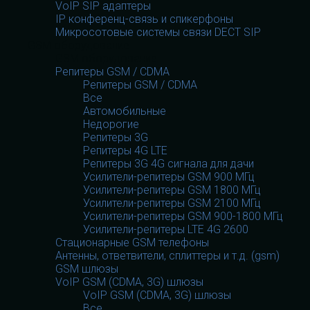
VoIP SIP адаптеры
IP конференц-связь и спикерфоны
Микросотовые системы связи DECT SIP
GSM оборудование
GSM оборудование
Репитеры GSM / CDMA
Репитеры GSM / CDMA
Все
Автомобильные
Недорогие
Репитеры 3G
Репитеры 4G LTE
Репитеры 3G 4G сигнала для дачи
Усилители-репитеры GSM 900 МГц
Усилители-репитеры GSM 1800 МГц
Усилители-репитеры GSM 2100 МГц
Усилители-репитеры GSM 900-1800 МГц
Усилители-репитеры LTE 4G 2600
Стационарные GSM телефоны
Антенны, ответвители, сплиттеры и т.д. (gsm)
GSM шлюзы
VoIP GSM (CDMA, 3G) шлюзы
VoIP GSM (CDMA, 3G) шлюзы
Все