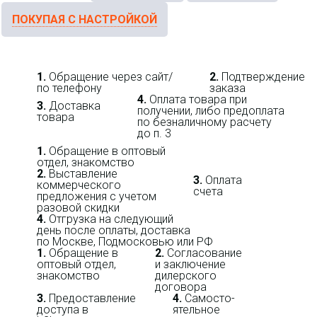
ПОКУПАЯ С НАСТРОЙКОЙ
1.
Обращение через сайт/
2.
Подтверждение
по телефону
заказа
4.
Оплата товара при
3.
Доставка
получении, либо предоплата
товара
по безналичному расчету
до п. 3
1.
Обращение в оптовый
отдел, знакомство
2.
Выставление
3.
Оплата
коммерческого
счета
предложения с учетом
разовой скидки
4.
Отгрузка на следующий
день после оплаты, доставка
по Москве, Подмосковью или РФ
1.
Обращение в
2.
Согласование
оптовый отдел,
и заключение
знакомство
дилерского
договора
3.
Пре­до­ста­вле­ние
4.
Само­сто­-
доступа в
ятель­ное