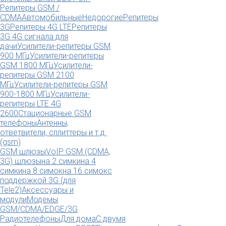
Репитеры GSM /
CDMA
Автомобильные
Недорогие
Репитеры
3G
Репитеры 4G LTE
Репитеры
3G 4G сигнала для
дачи
Усилители-репитеры GSM
900 МГц
Усилители-репитеры
GSM 1800 МГц
Усилители-
репитеры GSM 2100
МГц
Усилители-репитеры GSM
900-1800 МГц
Усилители-
репитеры LTE 4G
2600
Стационарные GSM
телефоны
Антенны,
ответвители, сплиттеры и т.д.
(gsm)
GSM шлюзы
VoIP GSM (CDMA,
3G) шлюзы
на 2 симки
на 4
симки
на 8 симок
на 16 симок
с
поддержкой 3G (для
Tele2)
Аксессуары и
модули
Модемы
GSM/CDMA/EDGE/3G
Радиотелефоны
Для дома
С двумя