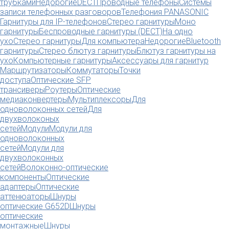
трубками
Недорогие
DECT
Проводные телефоны
Системы
записи телефонных разговоров
Телефония PANASONIC
Гарнитуры для IP-телефонов
Стерео гарнитуры
Моно
гарнитуры
Беспроводные гарнитуры (DECT)
На одно
ухо
Стерео гарнитуры
Для компьютера
Недорогие
Bluetooth
гарнитуры
Стерео блютуз гарнитуры
Блютуз гарнитуры на
ухо
Компьютерные гарнитуры
Аксессуары для гарнитур
Маршрутизаторы
Коммутаторы
Точки
доступа
Оптические SFP
трансиверы
Роутеры
Оптические
медиаконвертеры
Мультиплексоры
Для
одноволоконных сетей
Для
двухволоконых
сетей
Модули
Модули для
одноволоконных
сетей
Модули для
двухволоконных
сетей
Волоконно-оптические
компоненты
Оптические
адаптеры
Оптические
аттенюаторы
Шнуры
оптические G652D
Шнуры
оптические
монтажные
Шнуры