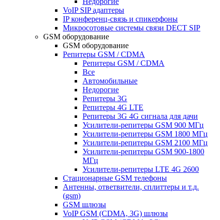
Недорогие
VoIP SIP адаптеры
IP конференц-связь и спикерфоны
Микросотовые системы связи DECT SIP
GSM оборудование
GSM оборудование
Репитеры GSM / CDMA
Репитеры GSM / CDMA
Все
Автомобильные
Недорогие
Репитеры 3G
Репитеры 4G LTE
Репитеры 3G 4G сигнала для дачи
Усилители-репитеры GSM 900 МГц
Усилители-репитеры GSM 1800 МГц
Усилители-репитеры GSM 2100 МГц
Усилители-репитеры GSM 900-1800
МГц
Усилители-репитеры LTE 4G 2600
Стационарные GSM телефоны
Антенны, ответвители, сплиттеры и т.д.
(gsm)
GSM шлюзы
VoIP GSM (CDMA, 3G) шлюзы