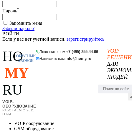
*
Пароль
Запомнить меня
Забыли пароль?
ВОЙТИ
Если у вас нет учетной записи,
зарегистрируйтесь
VOIP
HO
+7 (495) 255-44-66
Позвоните нам:
ОБРАТНЫЙ
РЕШЕНИ
info@homy.ru
Напишите нам:
ЗВОНОК
ДЛЯ
MY
ЭКОНОМ
ЛЮДЕЙ
RU
и
VOIP-
ОБОРУДОВАНИЕ
РАБОТАЕМ С 2011
ГОДА
VOIP оборудование
GSM оборудование