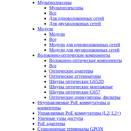
Мультиплексоры
Мультиплексоры
Все
Для одноволоконных сетей
Для двухволоконых сетей
Модули
Модули
Все
Модули для одноволоконных сетей
Модули для двухволоконных сетей
Волоконно-оптические компоненты
Волоконно-оптические компоненты
Все
Оптические адаптеры
Оптические аттенюаторы
Шнуры оптические G652D
Шнуры оптические монтажные
Шнуры оптические G657
Оптические циркуляторы, фильтры
Неуправляемые PoE коммутаторы и
конвертеры
Управляемые PoE коммутаторы (L2/ L2+)
Уличные узлы доступа
PoE адаптеры
Станционные терминалы GPON