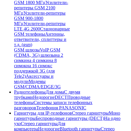
GSM 1800 МГц
Усилители-
репитеры GSM 2100
МГц
Усилители-репитеры
GSM 900-1800
МГц
Усилители-репитеры
LTE 4G 2600
Стационарные
GSM телефоны
Антенны,
ответвители, сплиттеры и
т.д. (gsm)
GSM шлюзы
VoIP GSM
(CDMA, 3G) шлюзы
на 2
симки
на 4 симки
на 8
симок
на 16 симок
с
поддержкой 3G (для
Tele2)
Аксессуары и
модули
Модемы
GSM/CDMA/EDGE/3G
Радиотелефоны
Для дома
С двумя
трубками
Недорогие
DECT
Проводные
телефоны
Системы записи телефонных
разговоров
Телефония PANASONIC
Гарнитуры для IP-телефонов
Стерео гарнитуры
Моно
гарнитуры
Беспроводные гарнитуры (DECT)
На одно
ухо
Стерео гарнитуры
Для
компьютера
Недорогие
Bluetooth гарнитуры
Стерео