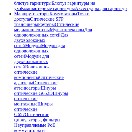
блютуз гарнитуры
Блютуз гарнитуры на
ухо
Компьютерные гарнитуры
Аксессуары для гарнитур
Маршрутизаторы
Коммутаторы
Точки
доступа
Оптические SFP
трансиверы
Роутеры
Оптические
медиаконвертеры
Мультиплексоры
Для
одноволоконных сетей
Для
двухволоконых
сетей
Модули
Модули для
одноволоконных
сетей
Модули для
двухволоконных
сетей
Волоконно-
оптические
компоненты
Оптические
адаптеры
Оптические
аттенюаторы
Шнуры
оптические G652D
Шнуры
оптические
монтажные
Шнуры
оптические
G657
Оптические
циркуляторы, фильтры
Неуправляемые PoE
коммутаторы и