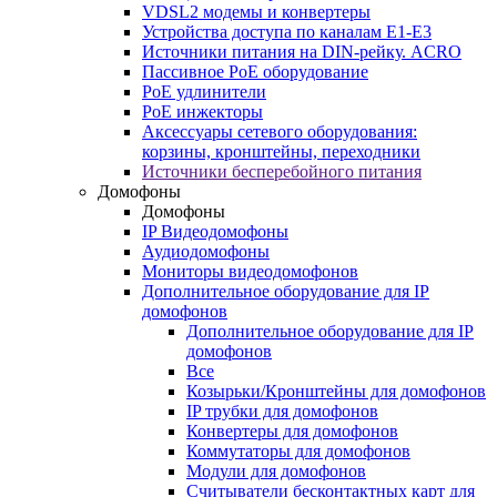
VDSL2 модемы и конвертеры
Устройства доступа по каналам E1-E3
Источники питания на DIN-рейку. ACRO
Пассивное PoE оборудование
PoE удлинители
PoE инжекторы
Аксессуары сетевого оборудования:
корзины, кронштейны, переходники
Источники бесперебойного питания
Домофоны
Домофоны
IP Видеодомофоны
Аудиодомофоны
Мониторы видеодомофонов
Дополнительное оборудование для IP
домофонов
Дополнительное оборудование для IP
домофонов
Все
Козырьки/Кронштейны для домофонов
IP трубки для домофонов
Конвертеры для домофонов
Коммутаторы для домофонов
Модули для домофонов
Считыватели бесконтактных карт для