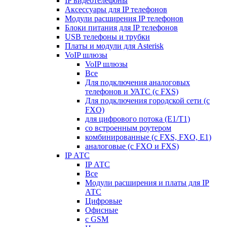
IP видеотелефоны
Аксессуары для IP телефонов
Модули расширения IP телефонов
Блоки питания для IP телефонов
USB телефоны и трубки
Платы и модули для Asterisk
VoIP шлюзы
VoIP шлюзы
Все
Для подключения аналоговых
телефонов и УАТС (с FXS)
Для подключения городской сети (с
FXO)
для цифрового потока (E1/T1)
со встроенным роутером
комбинированные (c FXS, FXO, E1)
аналоговые (с FXO и FXS)
IP АТС
IP АТС
Все
Модули расширения и платы для IP
АТС
Цифровые
Офисные
с GSM