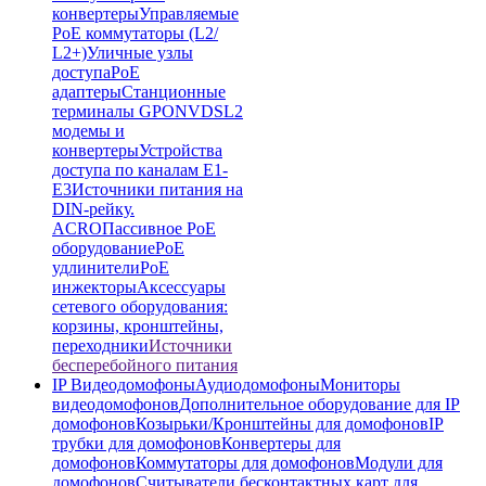
конвертеры
Управляемые
PoE коммутаторы (L2/
L2+)
Уличные узлы
доступа
PoE
адаптеры
Станционные
терминалы GPON
VDSL2
модемы и
конвертеры
Устройства
доступа по каналам E1-
E3
Источники питания на
DIN-рейку.
ACRO
Пассивное PoE
оборудование
PoE
удлинители
PoE
инжекторы
Аксессуары
сетевого оборудования:
корзины, кронштейны,
переходники
Источники
бесперебойного питания
IP Видеодомофоны
Аудиодомофоны
Мониторы
видеодомофонов
Дополнительное оборудование для IP
домофонов
Козырьки/Кронштейны для домофонов
IP
трубки для домофонов
Конвертеры для
домофонов
Коммутаторы для домофонов
Модули для
домофонов
Считыватели бесконтактных карт для