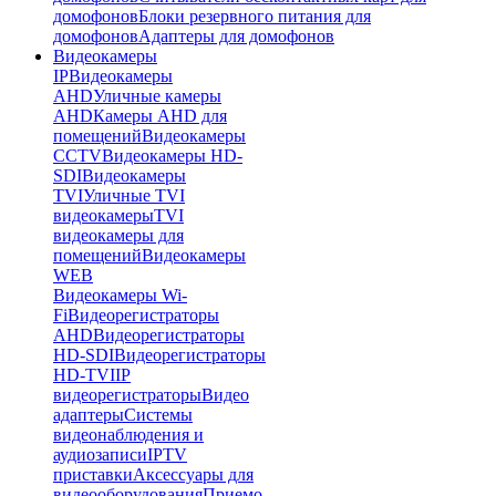
домофонов
Блоки резервного питания для
домофонов
Адаптеры для домофонов
Видеокамеры
IP
Видеокамеры
AHD
Уличные камеры
AHD
Камеры AHD для
помещений
Видеокамеры
CCTV
Видеокамеры HD-
SDI
Видеокамеры
TVI
Уличные TVI
видеокамеры
TVI
видеокамеры для
помещений
Видеокамеры
WEB
Видеокамеры Wi-
Fi
Видеорегистраторы
AHD
Видеорегистраторы
HD-SDI
Видеорегистраторы
HD-TVI
IP
видеорегистраторы
Видео
адаптеры
Системы
видеонаблюдения и
аудиозаписи
IPTV
приставки
Аксессуары для
видеооборудования
Приемо-