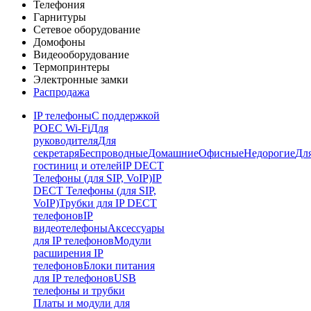
Телефония
Гарнитуры
Сетевое оборудование
Домофоны
Видеооборудование
Термопринтеры
Электронные замки
Распродажа
IP телефоны
С поддержкой
POE
C Wi-Fi
Для
руководителя
Для
секретаря
Беспроводные
Домашние
Офисные
Недорогие
Дл
гостиниц и отелей
IP DECT
Телефоны (для SIP, VoIP)
IP
DECT Телефоны (для SIP,
VoIP)
Трубки для IP DECT
телефонов
IP
видеотелефоны
Аксессуары
для IP телефонов
Модули
расширения IP
телефонов
Блоки питания
для IP телефонов
USB
телефоны и трубки
Платы и модули для