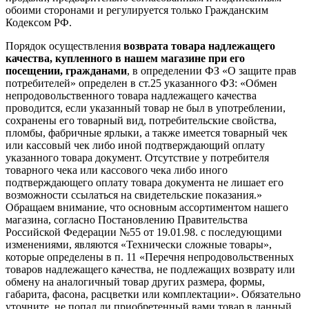
обоими сторонами и регулируется только Гражданским
Кодексом РФ.
Порядок осуществления
возврата товара надлежащего
качества, купленного в нашем магазине при его
посещении, гражданами
, в определении ФЗ «О защите прав
потребителей» определен в ст.25 указанного ФЗ: «Обмен
непродовольственного товара надлежащего качества
проводится, если указанный товар не был в употреблении,
сохранены его товарный вид, потребительские свойства,
пломбы, фабричные ярлыки, а также имеется товарный чек
или кассовый чек либо иной подтверждающий оплату
указанного товара документ. Отсутствие у потребителя
товарного чека или кассового чека либо иного
подтверждающего оплату товара документа не лишает его
возможности ссылаться на свидетельские показания.»
Обращаем внимание, что основным ассортиментом нашего
магазина, согласно Постановлению Правительства
Российской Федерации №55 от 19.01.98. с последующими
изменениями, являются «Технически сложные товары»,
которые определены в п. 11 «Перечня непродовольственных
товаров надлежащего качества, не подлежащих возврату или
обмену на аналогичный товар других размера, формы,
габарита, фасона, расцветки или комплектации». Обязательно
уточните, не попал ли приобретенный вами товар в данный