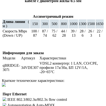
кабеле с диаметром жилы 0.5 мм
Ассиметричный режим
Длина линии
(
150
300
500
800
1000
1300
1500
1650
м )
Скорость Mbps
100 /
87 /
75 /
44 /
39 /
28 /
26 /
22 /
(Down / UP)
87
74
62
28
13
6
3
1
Информация для заказа
Модели
Артикул
Характеристики
VDSL2 конвертер: 1 LAN, CO/CPE,
qBRIDGE-
34VDE307
профили 17a/30a, БП 12V/1А,
307i
-20~65°C
Краткие технические характеристики:
Порт Ethernet
IEEE 802.3/802.3u/802.3x flow control
Autonegotiation & Auto-MDIX