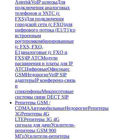
Asterisk
VoIP шлюзы
Для
подключения аналоговых
телефонов и УАТС (с
FXS)
Для подключения
городской сети (с FXO)
для
цифрового потока (E1/T1)
со
встроенным
роутером
комбинированные
(c FXS, FXO,
E1)
аналоговые (с FXO и
FXS)
IP АТС
Модули
расширения и платы для IP
АТС
Цифровые
Офисные
с
GSM
Недорогие
VoIP SIP
адаптеры
IP конференц-связь
и
спикерфоны
Микросотовые
системы связи DECT SIP
Репитеры GSM /
CDMA
Автомобильные
Недорогие
Репитеры
3G
Репитеры 4G
LTE
Репитеры 3G 4G
сигнала для дачи
Усилители-
репитеры GSM 900
МГц
Усилители-репитеры