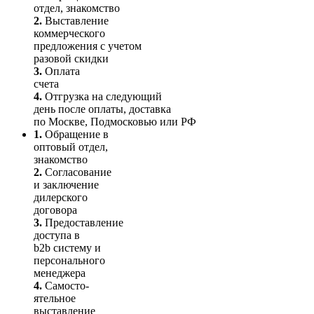
отдел, знакомство
2.
Выставление
коммерческого
предложения с учетом
разовой скидки
3.
Оплата
счета
4.
Отгрузка на следующий
день после оплаты, доставка
по Москве, Подмосковью или РФ
1.
Обращение в
оптовый отдел,
знакомство
2.
Согласование
и заключение
дилерского
договора
3.
Пре­до­ста­вле­ние
доступа в
b2b систему и
персо­нального
мене­джера
4.
Само­сто­-
ятель­ное
выставление