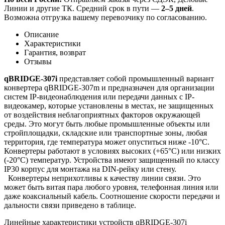
Линии и другие ТК. Средний срок в пути —
2–5 дней
.
Возможна отгрузка вашему перевозчику по согласованию.
Описание
Характеристики
Гарантия, возврат
Отзывы
qBRIDGE-307i
представляет собой промышленный вариант
конвертера qBRIDGE-307m и предназначен для организации
систем IP-видеонаблюдения или передачи данных с IP-
видеокамер, которые установлены в местах, не защищенных
от воздействия неблагоприятных факторов окружающей
среды. Это могут быть любые промышленные объекты или
стройплощадки, складские или транспортные зоны, любая
территория, где температура может опуститься ниже -10°C.
Конвертеры работают в условиях высоких (+65°C) или низких
(-20°C) температур. Устройства имеют защищенный по классу
IP30 корпус для монтажа на DIN-рейку или стену.
Конвертеры неприхотливы к качеству линии связи. Это
может быть витая пара любого уровня, телефонная линия или
даже коаксиальный кабель. Соотношение скорости передачи и
дальности связи приведено в таблице.
Линейные характеристики устройств qBRIDGE-307i