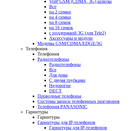
VoIP GSM (CDMA, 3G) шлюзы
Все
на 2 симки
на 4 симки
на 8 симок
на 16 симок
с поддержкой 3G (для Tele2)
Аксессуары и модули
Модемы GSM/CDMA/EDGE/3G
Телефония
Телефония
Радиотелефоны
Радиотелефоны
Все
Для дома
С двумя трубками
Недорогие
DECT
Проводные телефоны
Системы записи телефонных разговоров
Телефония PANASONIC
Гарнитуры
Гарнитуры
Гарнитуры для IP-телефонов
Гарнитуры для IP-телефонов