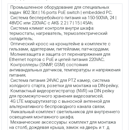
Промышленное оборудование для специальных
задач: 802.3bt | 16 ports PoE switch | embedded PC;
Система бесперебойного питания на 150-500VA, 24 |
48VDC или 220VAC с АКБ 2.2 | 7 | 15 | 45Ah;
Система климат контроля внутри шкафа:
термостаты, нагреватель, термоэлектрический
охладитель;
Оптический кросс на кронштейне в комплекте с
гильзами, адаптерами, пигтейлами, патчкордами;
Молниезащита и защита от перенапряжения для
Ethernet портов с PoE и цепей питания 220VAC;
Контроллеры (SNMP, GSM) состояния
антивандальных датчиков, температуры и напряжения
питания;
Система питания 24VAC для PTZ камер, система
холодного старта, розетки для монтажа на DIN-рейку;
Компактный видеорегистратор (NVR) на DIN рейку
для промежуточного хранения видеозаписей;
4G LTE маршрутизатор с выносной антенной для
альтернативного беспроводного канала связи;
Уникальный комплект светильников для внутреннего
освещения монтажного шкафа;
Механические аксессуары: комплект для монтажа
на столб, дождевая крыша, замок на дверь и т. д.