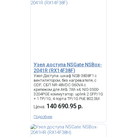
Узел доступа NSGate NSBox-
2041R (RX14F38F)
Узел Доступа: шкаф NSB-3838F1 с
вентилятором, без нагревателя, с
ODF; СБП NR-48VDC-360VA с
крепежом для АКБ 7Ah x4; NIS-3500-
3204PGE коммутатор: uplink 2 SFP/1G
+ 1 TP/1G, 4 порта TP/1G PoE 802.3bt
140 690.95 р.
Цена:
Подробнее