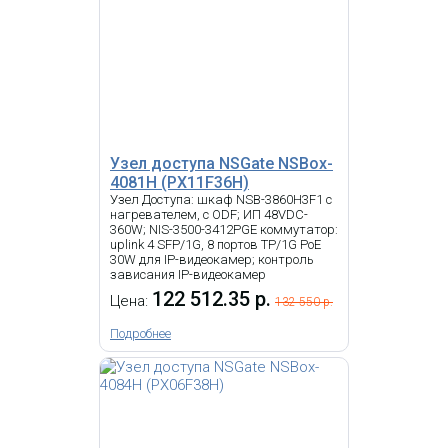
Узел доступа NSGate NSBox-
4081H (PX11F36H)
Узел Доступа: шкаф NSB-3860H3F1 с
нагревателем, с ODF; ИП 48VDC-
360W; NIS-3500-3412PGE коммутатор:
uplink 4 SFP/1G, 8 портов TP/1G PoE
30W для IP-видеокамер; контроль
зависания IP-видеокамер
122 512.35 р.
Цена:
132 550 р.
Подробнее