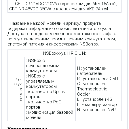
СБП DR-24VDC-240VA с крепежом для АКБ 15Ah x2,
СБП NR-48VDC-360VA с крепежом для АКБ 7Ah x4
Название каждой модели и артикул продукта
содержат информацию о комплектации этого узла
Доступа от предопределенного монтажного шкафа с
предустановленным промышленным коммутатором,
системой питания и аксессуарами NSBon-xx.
NSBox-xxyz H R C L N:
: NSBox с
неуправляемым
H : установлен
коммутатором
нагреватель
: NSBox с
xyz
R : установлена СБП
управляемым
xxyz
C : установлен
коммутатором
x
Thermoelectric
: количество Uplink
y
Cooler
портов
z
L : установлен 4G
: количество PoE
LTE маршрутизатор
портов
N : установлен NVR
: модификация базовой
модели