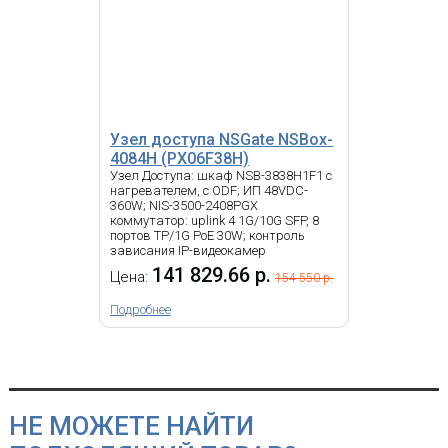
Узел доступа NSGate NSBox-
4084H (PX06F38H)
Узел Доступа: шкаф NSB-3838H1F1 с
нагревателем, с ODF; ИП 48VDC-
360W; NIS-3500-2408PGX
коммутатор: uplink 4 1G/10G SFP, 8
портов TP/1G PoE 30W; контроль
зависания IP-видеокамер
141 829.66 р.
Цена:
154 550 р.
Подробнее
НЕ МОЖЕТЕ НАЙТИ