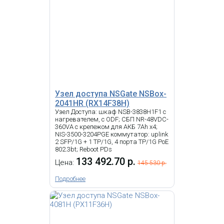
Узел доступа NSGate NSBox-
2041HR (RX14F38H)
Узел Доступа: шкаф NSB-3838H1F1 с
нагревателем, с ODF; СБП NR-48VDC-
360VA с крепежом для АКБ 7Ah x4;
NIS-3500-3204PGE коммутатор: uplink
2 SFP/1G + 1 TP/1G, 4 порта TP/1G PoE
802.3bt; Reboot PDs
133 492.70 р.
Цена:
145 530 р.
Подробнее