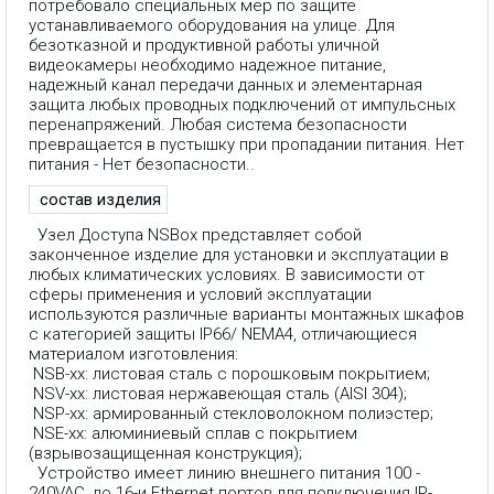
потребовало специальных мер по защите
устанавливаемого оборудования на улице. Для
безотказной и продуктивной работы уличной
видеокамеры необходимо надежное питание,
надежный канал передачи данных и элементарная
защита любых проводных подключений от импульсных
перенапряжений. Любая система безопасности
превращается в пустышку при пропадании питания. Нет
питания - Нет безопасности..
состав изделия
Узел Доступа NSBox представляет собой
законченное изделие для установки и эксплуатации в
любых климатических условиях. В зависимости от
сферы применения и условий эксплуатации
используются различные варианты монтажных шкафов
с категорией защиты IP66/ NEMA4, отличающиеся
материалом изготовления:
NSB-xx: листовая сталь с порошковым покрытием;
NSV-xx: листовая нержавеющая сталь (AISI 304);
NSP-xx: армированный стекловолокном полиэстер;
NSE-xx: алюминиевый сплав с покрытием
(взрывозащищенная конструкция);
Устройство имеет линию внешнего питания 100 -
240VAC, до 16-и Ethernet портов для подключения IP-