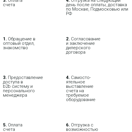
3.
Оплата
4.
Отгрузка на следующий
счета
день после оплаты, доставка
по Москве, Подмосковью или
РФ
1.
Обращение в
2.
Согласование
оптовый отдел,
и заключение
знакомство
дилерского
договора
3.
Пре­до­ста­вле­ние
4.
Само­сто­-
доступа в
ятель­ное
b2b систему и
выставление
персо­нального
счета на
мене­джера
требуемое
оборудование
5.
Оплата
6.
Отгрузка с
счета
возможностью