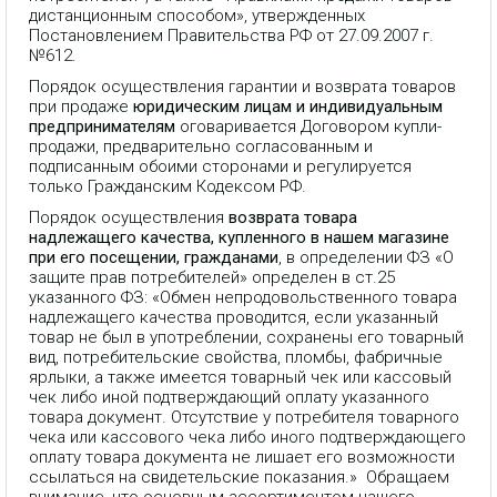
дистанционным способом», утвержденных
Постановлением Правительства РФ от 27.09.2007 г.
№612.
Порядок осуществления гарантии и возврата товаров
при продаже
юридическим лицам и индивидуальным
предпринимателям
оговаривается Договором купли-
продажи, предварительно согласованным и
подписанным обоими сторонами и регулируется
только Гражданским Кодексом РФ.
Порядок осуществления
возврата товара
надлежащего качества, купленного в нашем магазине
при его посещении, гражданами
, в определении ФЗ «О
защите прав потребителей» определен в ст.25
указанного ФЗ: «Обмен непродовольственного товара
надлежащего качества проводится, если указанный
товар не был в употреблении, сохранены его товарный
вид, потребительские свойства, пломбы, фабричные
ярлыки, а также имеется товарный чек или кассовый
чек либо иной подтверждающий оплату указанного
товара документ. Отсутствие у потребителя товарного
чека или кассового чека либо иного подтверждающего
оплату товара документа не лишает его возможности
ссылаться на свидетельские показания.» Обращаем
внимание, что основным ассортиментом нашего