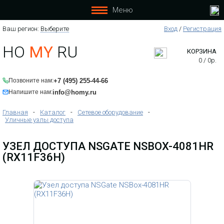
Меню
Ваш регион:
Выберите
Вход
/
Регистрация
HO
MY
RU
КОРЗИНА
0
/
0
р.
+7 (495) 255-44-66
Позвоните нам:
info@homy.ru
Напишите нам:
Главная
-
Каталог
-
Сетевое оборудование
-
Уличные узлы доступа
УЗЕЛ ДОСТУПА NSGATE NSBOX-4081HR
(RX11F36H)