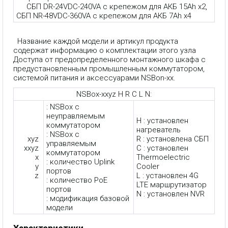
СБП DR-24VDC-240VA с крепежом для АКБ 15Ah x2,
СБП NR-48VDC-360VA с крепежом для АКБ 7Ah x4
Название каждой модели и артикул продукта
содержат информацию о комплектации этого узла
Доступа от предопределенного монтажного шкафа с
предустановленным промышленным коммутатором,
системой питания и аксессуарами NSBon-xx.
NSBox-xxyz H R C L N:
: NSBox с
неуправляемым
H : установлен
коммутатором
нагреватель
: NSBox с
xyz
R : установлена СБП
управляемым
xxyz
C : установлен
коммутатором
x
Thermoelectric
: количество Uplink
y
Cooler
портов
z
L : установлен 4G
: количество PoE
LTE маршрутизатор
портов
N : установлен NVR
: модификация базовой
модели