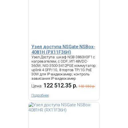
Узел доступа NSGate NSBox-
4081H (PX11F36H)
Узел Доступа: шкаф NSB-3860H3F1 с
нагревателем, с ODF; ИП 48VDC-
360W; NIS-3500-3412PGE коммутатор:
uplink 4 SFP/1G, 8 портов TP/1G PoE
30W для IP-видеокамер; контроль
зависания IP-видеокамер
122 512.35 р.
Цена:
132 550 р.
Подробнее