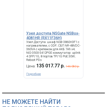
Узел доступа NSGate NSBox-
4081HR (RX11F36H)
Узел Доступа: шкаф NSB-3860H3F1 с
нагревателем, с ODF; СБП NR-48VDC-
360VA с крепежом для АКБ 7Ah x4;
NIS-3500-3412PGE коммутатор: uplink
4 SFP/1G, 8 портов TP/1G PoE 30W;
Reboot PDs
135 017.77 р.
Цена:
146 080 р.
Подробнее
НЕ МОЖЕТЕ НАЙТИ