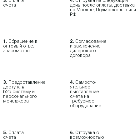
3.
Оплата
4.
Отгрузка на следующий
счета
день после оплаты, доставка
по Москве, Подмосковью или
РФ
1.
Обращение в
2.
Согласование
оптовый отдел,
и заключение
знакомство
дилерского
договора
3.
Пре­до­ста­вле­ние
4.
Само­сто­-
доступа в
ятель­ное
b2b систему и
выставление
персо­нального
счета на
мене­джера
требуемое
оборудование
5.
Оплата
6.
Отгрузка с
счета
возможностью