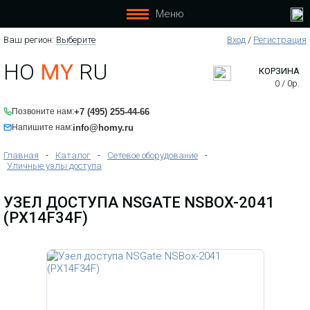
Меню
Ваш регион:
Выберите
Вход
/
Регистрация
HO
MY
RU
КОРЗИНА
0
/
0
р.
+7 (495) 255-44-66
Позвоните нам:
info@homy.ru
Напишите нам:
Главная
-
Каталог
-
Сетевое оборудование
-
Уличные узлы доступа
УЗЕЛ ДОСТУПА NSGATE NSBOX-2041
(PX14F34F)