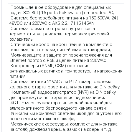
Промышленное оборудование для специальных
задач: 802.3bt | 16 ports PoE switch | embedded PC;
Система бесперебойного питания на 150-500VA, 24 |
48VDC или 220VAC с АКБ 2.2 | 7 | 15 | 45Ah;
Система климат контроля внутри шкафа:
термостаты, нагреватель, термоэлектрический
охладитель;
Оптический кросс на кронштейне в комплекте с
гильзами, адаптерами, пигтейлами, патчкордами;
Молниезащита и защита от перенапряжения для
Ethernet портов с PoE и цепей питания 220VAC;
Контроллеры (SNMP, GSM) состояния
антивандальных датчиков, температуры и напряжения
питания;
Система питания 24VAC для PTZ камер, система
холодного старта, розетки для монтажа на DIN-рейку;
Компактный видеорегистратор (NVR) на DIN рейку
для промежуточного хранения видеозаписей;
4G LTE маршрутизатор с выносной антенной для
альтернативного беспроводного канала связи;
Уникальный комплект светильников для внутреннего
освещения монтажного шкафа;
Механические аксессуары: комплект для монтажа
на столб, дождевая крыша, замок на дверь и т. д.