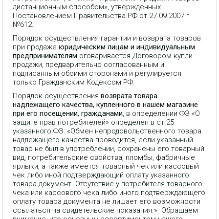
дистанционным способом», утвержденных
Постановлением Правительства РФ от 27.09.2007 г.
№612.
Порядок осуществления гарантии и возврата товаров
при продаже
юридическим лицам и индивидуальным
предпринимателям
оговаривается Договором купли-
продажи, предварительно согласованным и
подписанным обоими сторонами и регулируется
только Гражданским Кодексом РФ.
Порядок осуществления
возврата товара
надлежащего качества, купленного в нашем магазине
при его посещении, гражданами
, в определении ФЗ «О
защите прав потребителей» определен в ст.25
указанного ФЗ: «Обмен непродовольственного товара
надлежащего качества проводится, если указанный
товар не был в употреблении, сохранены его товарный
вид, потребительские свойства, пломбы, фабричные
ярлыки, а также имеется товарный чек или кассовый
чек либо иной подтверждающий оплату указанного
товара документ. Отсутствие у потребителя товарного
чека или кассового чека либо иного подтверждающего
оплату товара документа не лишает его возможности
ссылаться на свидетельские показания.» Обращаем
внимание, что основным ассортиментом нашего