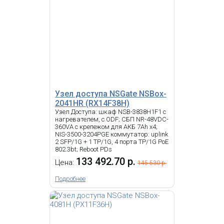
Узел доступа NSGate NSBox-
2041HR (RX14F38H)
Узел Доступа: шкаф NSB-3838H1F1 с
нагревателем, с ODF; СБП NR-48VDC-
360VA с крепежом для АКБ 7Ah x4;
NIS-3500-3204PGE коммутатор: uplink
2 SFP/1G + 1 TP/1G, 4 порта TP/1G PoE
802.3bt; Reboot PDs
133 492.70 р.
Цена:
145 530 р.
Подробнее