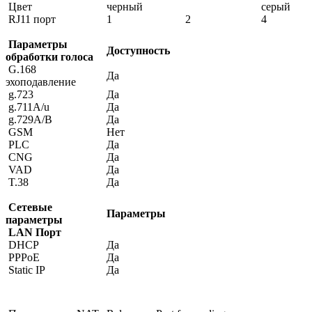
Цвет
черный
серый
RJ11 порт
1
2
4
Параметры
Доступность
обработки голоса
G.168
Да
эхоподавление
g.723
Да
g.711A/u
Да
g.729A/B
Да
GSM
Нет
PLC
Да
CNG
Да
VAD
Да
T.38
Да
Сетевые
Параметры
параметры
LAN Порт
DHCP
Да
PPPoE
Да
Static IP
Да