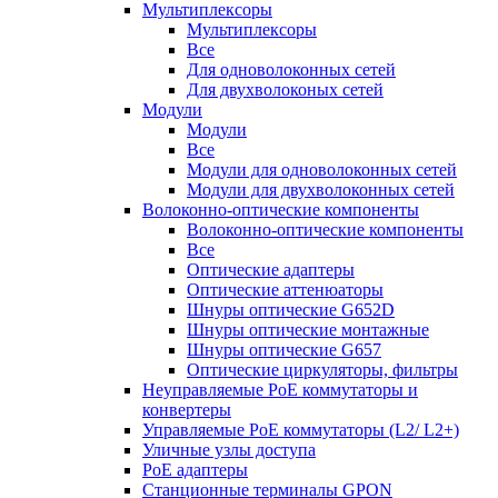
Мультиплексоры
Мультиплексоры
Все
Для одноволоконных сетей
Для двухволоконых сетей
Модули
Модули
Все
Модули для одноволоконных сетей
Модули для двухволоконных сетей
Волоконно-оптические компоненты
Волоконно-оптические компоненты
Все
Оптические адаптеры
Оптические аттенюаторы
Шнуры оптические G652D
Шнуры оптические монтажные
Шнуры оптические G657
Оптические циркуляторы, фильтры
Неуправляемые PoE коммутаторы и
конвертеры
Управляемые PoE коммутаторы (L2/ L2+)
Уличные узлы доступа
PoE адаптеры
Станционные терминалы GPON