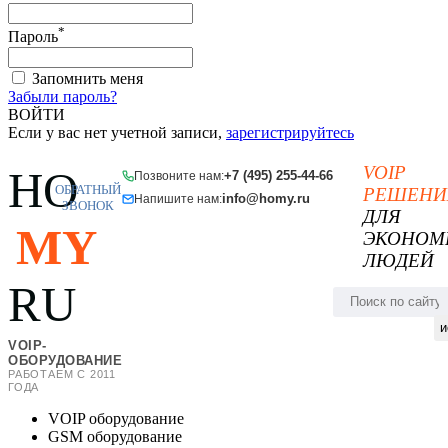
*
Пароль
Запомнить меня
Забыли пароль?
ВОЙТИ
Если у вас нет учетной записи,
зарегистрируйтесь
VOIP
HO
+7 (495) 255-44-66
Позвоните нам:
ОБРАТНЫЙ
РЕШЕНИ
info@homy.ru
Напишите нам:
ЗВОНОК
ДЛЯ
MY
ЭКОНОМ
ЛЮДЕЙ
RU
и
VOIP-
ОБОРУДОВАНИЕ
РАБОТАЕМ С 2011
ГОДА
VOIP оборудование
GSM оборудование