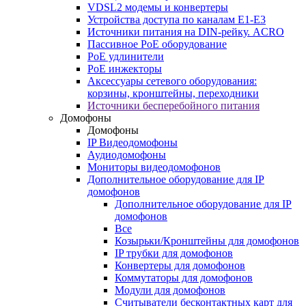
VDSL2 модемы и конвертеры
Устройства доступа по каналам E1-E3
Источники питания на DIN-рейку. ACRO
Пассивное PoE оборудование
PoE удлинители
PoE инжекторы
Аксессуары сетевого оборудования:
корзины, кронштейны, переходники
Источники бесперебойного питания
Домофоны
Домофоны
IP Видеодомофоны
Аудиодомофоны
Мониторы видеодомофонов
Дополнительное оборудование для IP
домофонов
Дополнительное оборудование для IP
домофонов
Все
Козырьки/Кронштейны для домофонов
IP трубки для домофонов
Конвертеры для домофонов
Коммутаторы для домофонов
Модули для домофонов
Считыватели бесконтактных карт для