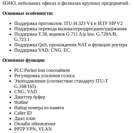
SOHO, небольших офисах и филиалах крупных предприятий.
Основные особенности:
Поддержка протоколов: ITU-H.323 V4 и IETF SIP V2
Поддержка перевода вызова/переадресации/удержания
Поддержка T.38, кодеков G.711 A/μ law, G.729A/B,
G.723.1
Поддержка QoS, прохождения NAT и функции роутера
Поддержка VAD, CNG, EC
Основные
функции
PLC:Packet loss concealment
Регулировка усиления голоса
Эхоподавление (соотвествие стандарту ITU-T
G.168/165)
CNG, VAD
Джиттер буфер
Hotline
Набор номера из памяти
Caller ID
Диал план
Онлайн обновление
PPTP VPN, VLAN