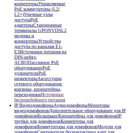
конвертеры
Управляемые
PoE коммутаторы (L2/
L2+)
Уличные узлы
доступа
PoE
адаптеры
Станционные
терминалы GPON
VDSL2
модемы и
конвертеры
Устройства
доступа по каналам E1-
E3
Источники питания на
DIN-рейку.
ACRO
Пассивное PoE
оборудование
PoE
удлинители
PoE
инжекторы
Аксессуары
сетевого оборудования:
корзины, кронштейны,
переходники
Источники
бесперебойного питания
IP Видеодомофоны
Аудиодомофоны
Мониторы
видеодомофонов
Дополнительное оборудование для IP
домофонов
Козырьки/Кронштейны для домофонов
IP
трубки для домофонов
Конвертеры для
домофонов
Коммутаторы для домофонов
Модули для
домофонов
Считыватели бесконтактных карт для