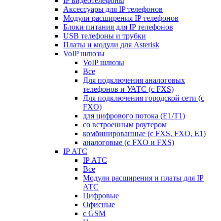
IP видеотелефоны
Аксессуары для IP телефонов
Модули расширения IP телефонов
Блоки питания для IP телефонов
USB телефоны и трубки
Платы и модули для Asterisk
VoIP шлюзы
VoIP шлюзы
Все
Для подключения аналоговых
телефонов и УАТС (с FXS)
Для подключения городской сети (с
FXO)
для цифрового потока (E1/T1)
со встроенным роутером
комбинированные (c FXS, FXO, E1)
аналоговые (с FXO и FXS)
IP АТС
IP АТС
Все
Модули расширения и платы для IP
АТС
Цифровые
Офисные
с GSM