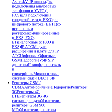
Asterisk
VoIP шлюзы
Для
подключения аналоговых
телефонов и УАТС (с
FXS)
Для подключения
городской сети (с FXO)
для
цифрового потока (E1/T1)
со
встроенным
роутером
комбинированные
(c FXS, FXO,
E1)
аналоговые (с FXO и
FXS)
IP АТС
Модули
расширения и платы для IP
АТС
Цифровые
Офисные
с
GSM
Недорогие
VoIP SIP
адаптеры
IP конференц-связь
и
спикерфоны
Микросотовые
системы связи DECT SIP
Репитеры GSM /
CDMA
Автомобильные
Недорогие
Репитеры
3G
Репитеры 4G
LTE
Репитеры 3G 4G
сигнала для дачи
Усилители-
репитеры GSM 900
МГц
Усилители-репитеры