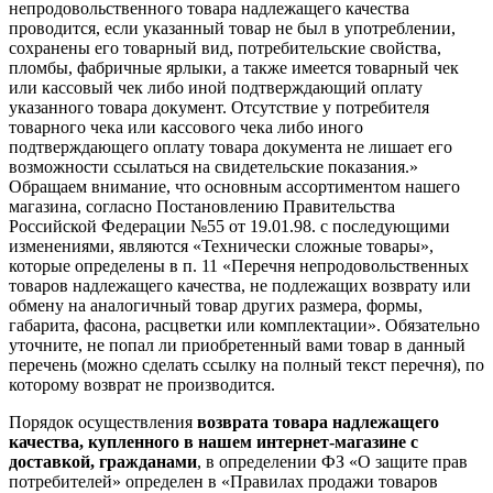
непродовольственного товара надлежащего качества
проводится, если указанный товар не был в употреблении,
сохранены его товарный вид, потребительские свойства,
пломбы, фабричные ярлыки, а также имеется товарный чек
или кассовый чек либо иной подтверждающий оплату
указанного товара документ. Отсутствие у потребителя
товарного чека или кассового чека либо иного
подтверждающего оплату товара документа не лишает его
возможности ссылаться на свидетельские показания.»
Обращаем внимание, что основным ассортиментом нашего
магазина, согласно Постановлению Правительства
Российской Федерации №55 от 19.01.98. с последующими
изменениями, являются «Технически сложные товары»,
которые определены в п. 11 «Перечня непродовольственных
товаров надлежащего качества, не подлежащих возврату или
обмену на аналогичный товар других размера, формы,
габарита, фасона, расцветки или комплектации». Обязательно
уточните, не попал ли приобретенный вами товар в данный
перечень (можно сделать ссылку на полный текст перечня), по
которому возврат не производится.
Порядок осуществления
возврата товара надлежащего
качества, купленного в нашем интернет-магазине с
доставкой, гражданами
, в определении ФЗ «О защите прав
потребителей» определен в «Правилах продажи товаров