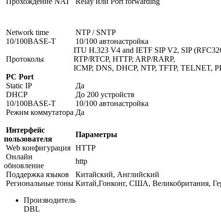
Прохождение NAT
Relay или Port forwarding
Network time
NTP / SNTP
10/100BASE-T
10/100 автонастройка
ITU H.323 V4 and IETF SIP V2, SIP (RFC32
Протоколы
RTP/RTCP, HTTP, ARP/RARP,
ICMP, DNS, DHCP, NTP, TFTP, TELNET, P
PC Port
Static IP
Да
DHCP
До 200 устройств
10/100BASE-T
10/100 автонастройка
Режим коммутатора
Да
Интерфейс
Параметры
пользователя
Web конфигурация
HTTP
Онлайн
http
обновление
Поддержка языков
Китайский, Английский
Региональные тоны
Китай,Гонконг, США, Великобритания, Гер
Производитель
DBL