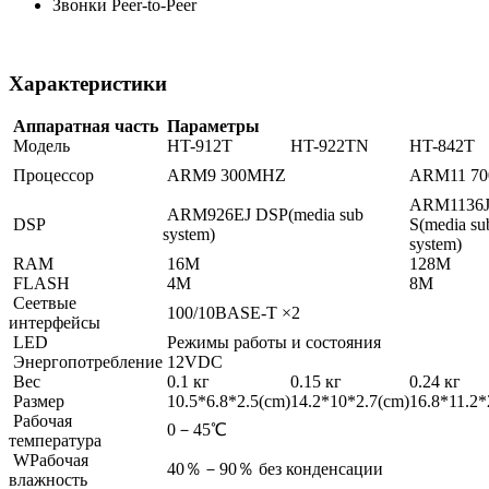
Звонки Peer-to-Peer
Характеристики
Аппаратная часть
Параметры
Модель
HT-912T
HT-922TN
HT-842T
Процессор
ARM9 300MHZ
ARM11 7
ARM1136J
ARM926EJ DSP(media sub
DSP
S(media su
system)
system)
RAM
16M
128M
FLASH
4M
8M
Сеетвые
100/10BASE-T ×2
интерфейсы
LED
Режимы работы и состояния
Энергопотребление
12VDC
Вес
0.1 кг
0.15 кг
0.24 кг
Размер
10.5*6.8*2.5(cm)
14.2*10*2.7(cm)
16.8*11.2*
Рабочая
0－45℃
температура
WРабочая
40％－90％ без конденсации
влажность