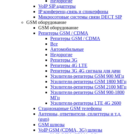
Недорогие
VoIP SIP адаптеры
IP конференц-связь и спикерфоны
Микросотовые системы связи DECT SIP
GSM оборудование
GSM оборудование
Репитеры GSM / CDMA
Репитеры GSM / CDMA
Все
Автомобильные
Недорогие
Репитеры 3G
Репитеры 4G LTE
Репитеры 3G 4G сигнала для дачи
Усилители-репитеры GSM 900 МГц
Усилители-репитеры GSM 1800 МГц
Усилители-репитеры GSM 2100 МГц
Усилители-репитеры GSM 900-1800
МГц
Усилители-репитеры LTE 4G 2600
Стационарные GSM телефоны
Антенны, ответвители, сплиттеры и т.д.
(gsm)
GSM шлюзы
VoIP GSM (CDMA, 3G) шлюзы