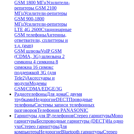
GSM 1800 МГц
Усилители-
репитеры GSM 2100
МГц
Усилители-репитеры
GSM 900-1800
МГц
Усилители-репитеры
LTE 4G 2600
Стационарные
GSM телефоны
Антенны,
ответвители, сплиттеры и
т.д. (gsm)
GSM шлюзы
VoIP GSM
(CDMA, 3G) шлюзы
на 2
симки
на 4 симки
на 8
симок
на 16 симок
с
поддержкой 3G (для
Tele2)
Аксессуары и
модули
Модемы
GSM/CDMA/EDGE/3G
Радиотелефоны
Для дома
С двумя
трубками
Недорогие
DECT
Проводные
телефоны
Системы записи телефонных
разговоров
Телефония PANASONIC
Гарнитуры для IP-телефонов
Стерео гарнитуры
Моно
гарнитуры
Беспроводные гарнитуры (DECT)
На одно
ухо
Стерео гарнитуры
Для
компьютера
Недорогие
Bluetooth гарнитуры
Стерео