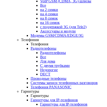
VoIP GSM (CDMA, 3G) шлюзы
Все
на 2 симки
на 4 симки
на 8 симок
на 16 симок
с поддержкой 3G (для Tele2)
Аксессуары и модули
Модемы GSM/CDMA/EDGE/3G
Телефония
Телефония
Радиотелефоны
Радиотелефоны
Все
Для дома
С двумя трубками
Недорогие
DECT
Проводные телефоны
Системы записи телефонных разговоров
Телефония PANASONIC
Гарнитуры
Гарнитуры
Гарнитуры для IP-телефонов
Гарнитуры для IP-телефонов