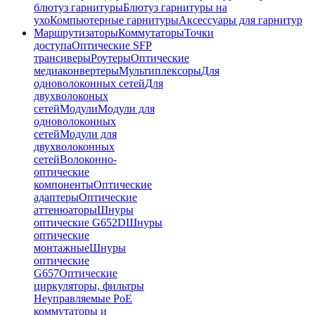
блютуз гарнитуры
Блютуз гарнитуры на
ухо
Компьютерные гарнитуры
Аксессуары для гарнитур
Маршрутизаторы
Коммутаторы
Точки
доступа
Оптические SFP
трансиверы
Роутеры
Оптические
медиаконвертеры
Мультиплексоры
Для
одноволоконных сетей
Для
двухволоконых
сетей
Модули
Модули для
одноволоконных
сетей
Модули для
двухволоконных
сетей
Волоконно-
оптические
компоненты
Оптические
адаптеры
Оптические
аттенюаторы
Шнуры
оптические G652D
Шнуры
оптические
монтажные
Шнуры
оптические
G657
Оптические
циркуляторы, фильтры
Неуправляемые PoE
коммутаторы и