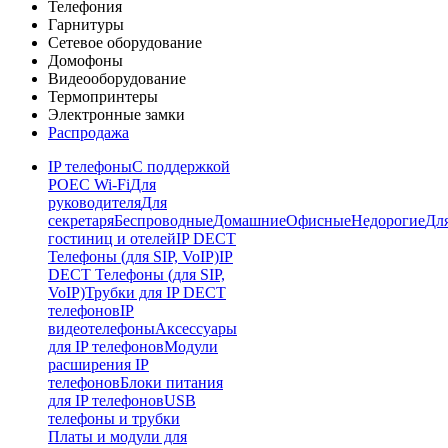
Телефония
Гарнитуры
Сетевое оборудование
Домофоны
Видеооборудование
Термопринтеры
Электронные замки
Распродажа
IP телефоны
С поддержкой
POE
C Wi-Fi
Для
руководителя
Для
секретаря
Беспроводные
Домашние
Офисные
Недорогие
Дл
гостиниц и отелей
IP DECT
Телефоны (для SIP, VoIP)
IP
DECT Телефоны (для SIP,
VoIP)
Трубки для IP DECT
телефонов
IP
видеотелефоны
Аксессуары
для IP телефонов
Модули
расширения IP
телефонов
Блоки питания
для IP телефонов
USB
телефоны и трубки
Платы и модули для