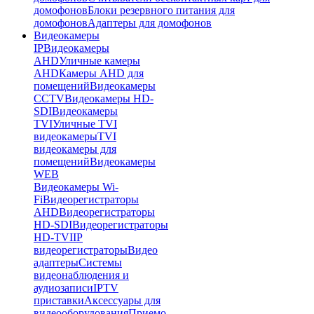
домофонов
Блоки резервного питания для
домофонов
Адаптеры для домофонов
Видеокамеры
IP
Видеокамеры
AHD
Уличные камеры
AHD
Камеры AHD для
помещений
Видеокамеры
CCTV
Видеокамеры HD-
SDI
Видеокамеры
TVI
Уличные TVI
видеокамеры
TVI
видеокамеры для
помещений
Видеокамеры
WEB
Видеокамеры Wi-
Fi
Видеорегистраторы
AHD
Видеорегистраторы
HD-SDI
Видеорегистраторы
HD-TVI
IP
видеорегистраторы
Видео
адаптеры
Системы
видеонаблюдения и
аудиозаписи
IPTV
приставки
Аксессуары для
видеооборудования
Приемо-