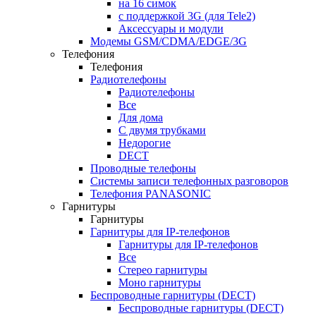
на 16 симок
с поддержкой 3G (для Tele2)
Аксессуары и модули
Модемы GSM/CDMA/EDGE/3G
Телефония
Телефония
Радиотелефоны
Радиотелефоны
Все
Для дома
С двумя трубками
Недорогие
DECT
Проводные телефоны
Системы записи телефонных разговоров
Телефония PANASONIC
Гарнитуры
Гарнитуры
Гарнитуры для IP-телефонов
Гарнитуры для IP-телефонов
Все
Стерео гарнитуры
Моно гарнитуры
Беспроводные гарнитуры (DECT)
Беспроводные гарнитуры (DECT)