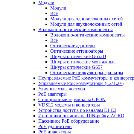
Модули
Модули
Все
Модули для одноволоконных сетей
Модули для двухволоконных сетей
Волоконно-оптические компоненты
Волоконно-оптические компоненты
Все
Оптические адаптеры
Оптические аттенюаторы
Шнуры оптические G652D
Шнуры оптические монтажные
Шнуры оптические G657
Оптические циркуляторы, фильтры
Неуправляемые PoE коммутаторы и конверте
Управляемые PoE коммутаторы (L2/ L2+)
Уличные узлы доступа
PoE адаптеры
Станционные терминалы GPON
VDSL2 модемы и конвертеры
Устройства доступа по каналам E1-E3
Источники питания на DIN-рейку. ACRO
Пассивное PoE оборудование
PoE удлинители
PoE инжекторы