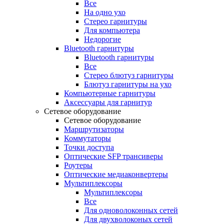
Все
На одно ухо
Стерео гарнитуры
Для компьютера
Недорогие
Bluetooth гарнитуры
Bluetooth гарнитуры
Все
Стерео блютуз гарнитуры
Блютуз гарнитуры на ухо
Компьютерные гарнитуры
Аксессуары для гарнитур
Сетевое оборудование
Сетевое оборудование
Маршрутизаторы
Коммутаторы
Точки доступа
Оптические SFP трансиверы
Роутеры
Оптические медиаконвертеры
Мультиплексоры
Мультиплексоры
Все
Для одноволоконных сетей
Для двухволоконых сетей