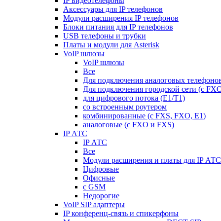
IP видеотелефоны
Аксессуары для IP телефонов
Модули расширения IP телефонов
Блоки питания для IP телефонов
USB телефоны и трубки
Платы и модули для Asterisk
VoIP шлюзы
VoIP шлюзы
Все
Для подключения аналоговых телефонов
Для подключения городской сети (с FX
для цифрового потока (E1/T1)
со встроенным роутером
комбинированные (c FXS, FXO, E1)
аналоговые (с FXO и FXS)
IP АТС
IP АТС
Все
Модули расширения и платы для IP АТС
Цифровые
Офисные
с GSM
Недорогие
VoIP SIP адаптеры
IP конференц-связь и спикерфоны