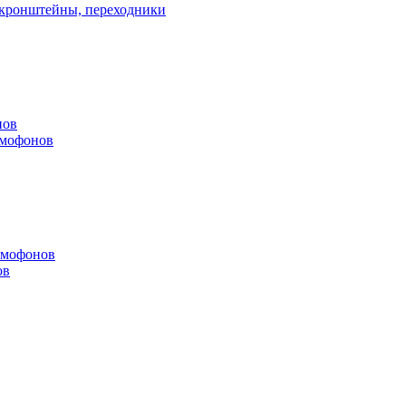
, кронштейны, переходники
нов
омофонов
омофонов
ов