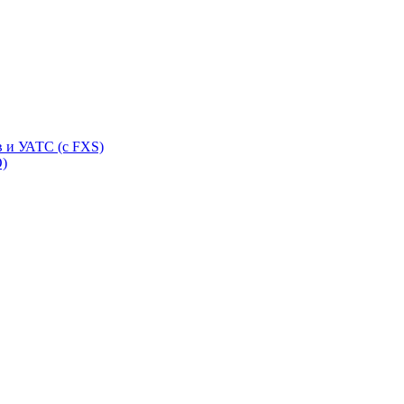
 и УАТС (с FXS)
O)