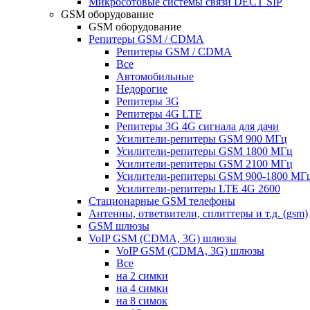
Микросотовые системы связи DECT SIP
GSM оборудование
GSM оборудование
Репитеры GSM / CDMA
Репитеры GSM / CDMA
Все
Автомобильные
Недорогие
Репитеры 3G
Репитеры 4G LTE
Репитеры 3G 4G сигнала для дачи
Усилители-репитеры GSM 900 МГц
Усилители-репитеры GSM 1800 МГц
Усилители-репитеры GSM 2100 МГц
Усилители-репитеры GSM 900-1800 МГ
Усилители-репитеры LTE 4G 2600
Стационарные GSM телефоны
Антенны, ответвители, сплиттеры и т.д. (gsm)
GSM шлюзы
VoIP GSM (CDMA, 3G) шлюзы
VoIP GSM (CDMA, 3G) шлюзы
Все
на 2 симки
на 4 симки
на 8 симок