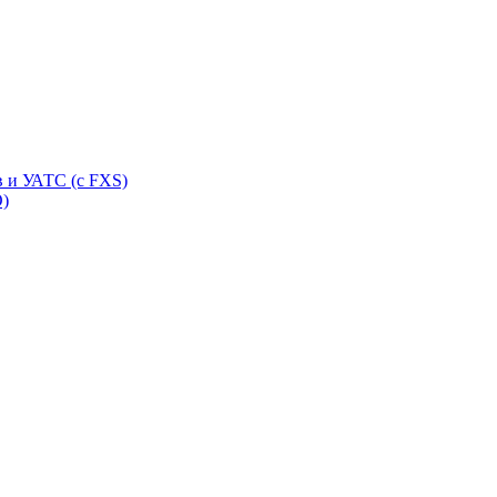
 и УАТС (с FXS)
O)