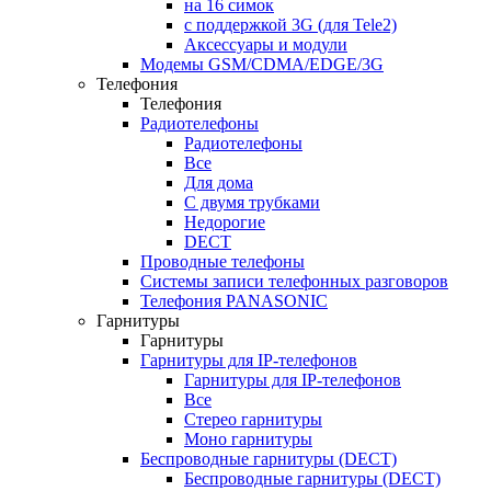
на 16 симок
с поддержкой 3G (для Tele2)
Аксессуары и модули
Модемы GSM/CDMA/EDGE/3G
Телефония
Телефония
Радиотелефоны
Радиотелефоны
Все
Для дома
С двумя трубками
Недорогие
DECT
Проводные телефоны
Системы записи телефонных разговоров
Телефония PANASONIC
Гарнитуры
Гарнитуры
Гарнитуры для IP-телефонов
Гарнитуры для IP-телефонов
Все
Стерео гарнитуры
Моно гарнитуры
Беспроводные гарнитуры (DECT)
Беспроводные гарнитуры (DECT)