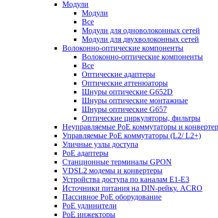
Модули
Модули
Все
Модули для одноволоконных сетей
Модули для двухволоконных сетей
Волоконно-оптические компоненты
Волоконно-оптические компоненты
Все
Оптические адаптеры
Оптические аттенюаторы
Шнуры оптические G652D
Шнуры оптические монтажные
Шнуры оптические G657
Оптические циркуляторы, фильтры
Неуправляемые PoE коммутаторы и конверте
Управляемые PoE коммутаторы (L2/ L2+)
Уличные узлы доступа
PoE адаптеры
Станционные терминалы GPON
VDSL2 модемы и конвертеры
Устройства доступа по каналам E1-E3
Источники питания на DIN-рейку. ACRO
Пассивное PoE оборудование
PoE удлинители
PoE инжекторы