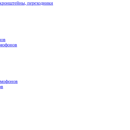
, кронштейны, переходники
нов
омофонов
омофонов
ов