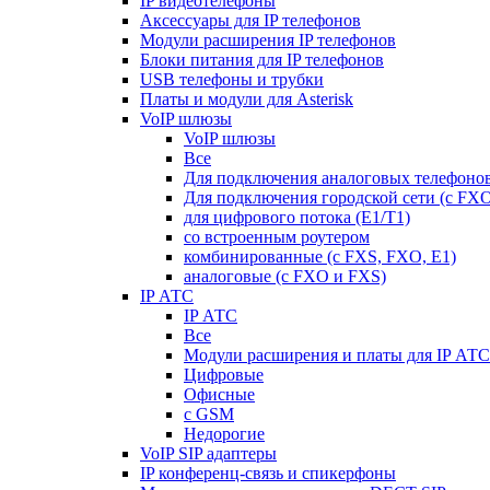
IP видеотелефоны
Аксессуары для IP телефонов
Модули расширения IP телефонов
Блоки питания для IP телефонов
USB телефоны и трубки
Платы и модули для Asterisk
VoIP шлюзы
VoIP шлюзы
Все
Для подключения аналоговых телефонов
Для подключения городской сети (с FX
для цифрового потока (E1/T1)
со встроенным роутером
комбинированные (c FXS, FXO, E1)
аналоговые (с FXO и FXS)
IP АТС
IP АТС
Все
Модули расширения и платы для IP АТС
Цифровые
Офисные
с GSM
Недорогие
VoIP SIP адаптеры
IP конференц-связь и спикерфоны