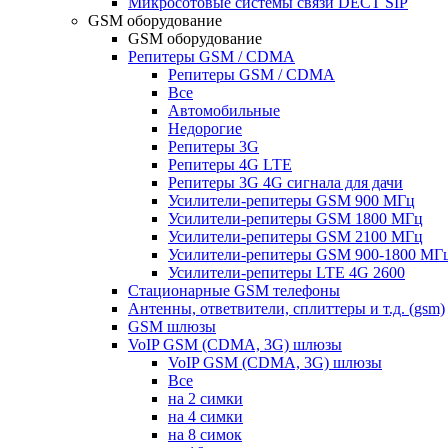
Микросотовые системы связи DECT SIP
GSM оборудование
GSM оборудование
Репитеры GSM / CDMA
Репитеры GSM / CDMA
Все
Автомобильные
Недорогие
Репитеры 3G
Репитеры 4G LTE
Репитеры 3G 4G сигнала для дачи
Усилители-репитеры GSM 900 МГц
Усилители-репитеры GSM 1800 МГц
Усилители-репитеры GSM 2100 МГц
Усилители-репитеры GSM 900-1800 МГ
Усилители-репитеры LTE 4G 2600
Стационарные GSM телефоны
Антенны, ответвители, сплиттеры и т.д. (gsm)
GSM шлюзы
VoIP GSM (CDMA, 3G) шлюзы
VoIP GSM (CDMA, 3G) шлюзы
Все
на 2 симки
на 4 симки
на 8 симок