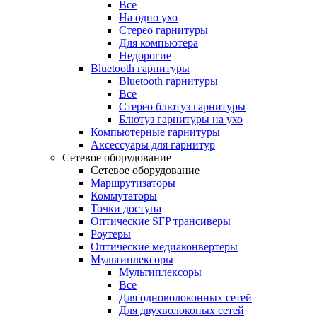
Все
На одно ухо
Стерео гарнитуры
Для компьютера
Недорогие
Bluetooth гарнитуры
Bluetooth гарнитуры
Все
Стерео блютуз гарнитуры
Блютуз гарнитуры на ухо
Компьютерные гарнитуры
Аксессуары для гарнитур
Сетевое оборудование
Сетевое оборудование
Маршрутизаторы
Коммутаторы
Точки доступа
Оптические SFP трансиверы
Роутеры
Оптические медиаконвертеры
Мультиплексоры
Мультиплексоры
Все
Для одноволоконных сетей
Для двухволоконых сетей