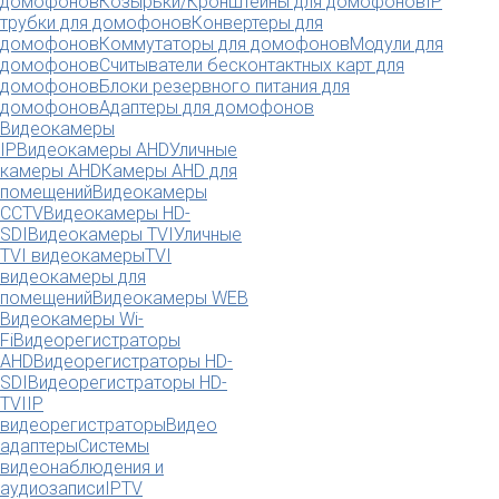
домофонов
Козырьки/Кронштейны для домофонов
IP
трубки для домофонов
Конвертеры для
домофонов
Коммутаторы для домофонов
Модули для
домофонов
Считыватели бесконтактных карт для
домофонов
Блоки резервного питания для
домофонов
Адаптеры для домофонов
Видеокамеры
IP
Видеокамеры AHD
Уличные
камеры AHD
Камеры AHD для
помещений
Видеокамеры
CCTV
Видеокамеры HD-
SDI
Видеокамеры TVI
Уличные
TVI видеокамеры
TVI
видеокамеры для
помещений
Видеокамеры WEB
Видеокамеры Wi-
Fi
Видеорегистраторы
AHD
Видеорегистраторы HD-
SDI
Видеорегистраторы HD-
TVI
IP
видеорегистраторы
Видео
адаптеры
Системы
видеонаблюдения и
аудиозаписи
IPTV