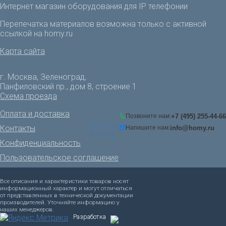
Интернет магазин оборудования для IP телефонии
Перепечатка материалов возможна только с активной
ссылкой на homy.ru
Карта сайта
г. Москва, Зеленоград,
Панфиловский пр., дом 8, строение 1
Схема проезда
Оплата и доставка
+7 (495) 255-44-66
Позвоните нам:
ОБРАТНЫЙ
Контакты
info@homy.ru
Напишите нам:
ЗВОНОК
Конфиденциальность
Пользовательское соглашение
Все описания и характеристики товаров носят
информационный характер и могут отличаться
от представленных в технической документации
производителей. Уточняйте информацию у
наших менеджеров.
Разработка