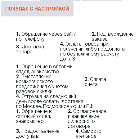
ПОКУПАЯ С НАСТРОЙКОЙ
1.
Обращение через сайт/
2.
Подтверждение
по телефону
заказа
4.
Оплата товара при
3.
Доставка
получении, либо предоплата
товара
по безналичному расчету
до п. 3
1.
Обращение в оптовый
отдел, знакомство
2.
Выставление
3.
Оплата
коммерческого
счета
предложения с учетом
разовой скидки
4.
Отгрузка на следующий
день после оплаты, доставка
по Москве, Подмосковью или РФ
1.
Обращение в
2.
Согласование
оптовый отдел,
и заключение
знакомство
дилерского
договора
3.
Пре­до­ста­вле­ние
4.
Само­сто­-
доступа в
ятель­ное