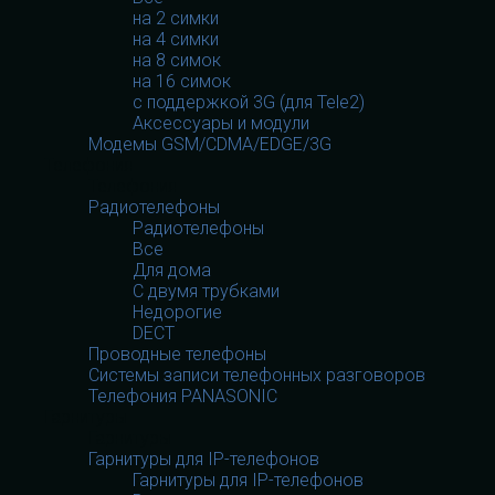
на 2 симки
на 4 симки
на 8 симок
на 16 симок
с поддержкой 3G (для Tele2)
Аксессуары и модули
Модемы GSM/CDMA/EDGE/3G
Телефония
Телефония
Радиотелефоны
Радиотелефоны
Все
Для дома
С двумя трубками
Недорогие
DECT
Проводные телефоны
Системы записи телефонных разговоров
Телефония PANASONIC
Гарнитуры
Гарнитуры
Гарнитуры для IP-телефонов
Гарнитуры для IP-телефонов