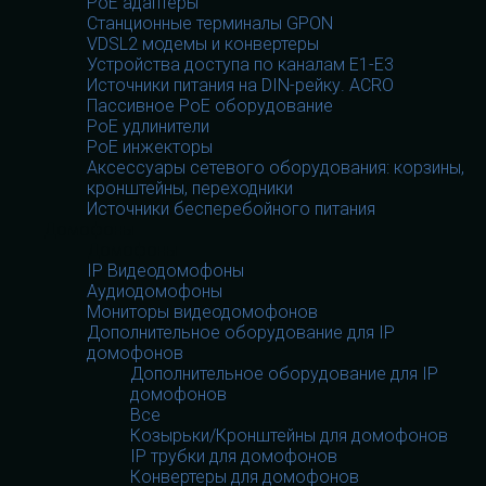
PoE адаптеры
Станционные терминалы GPON
VDSL2 модемы и конвертеры
Устройства доступа по каналам E1-E3
Источники питания на DIN-рейку. ACRO
Пассивное PoE оборудование
PoE удлинители
PoE инжекторы
Аксессуары сетевого оборудования: корзины,
кронштейны, переходники
Источники бесперебойного питания
Домофоны
Домофоны
IP Видеодомофоны
Аудиодомофоны
Мониторы видеодомофонов
Дополнительное оборудование для IP
домофонов
Дополнительное оборудование для IP
домофонов
Все
Козырьки/Кронштейны для домофонов
IP трубки для домофонов
Конвертеры для домофонов