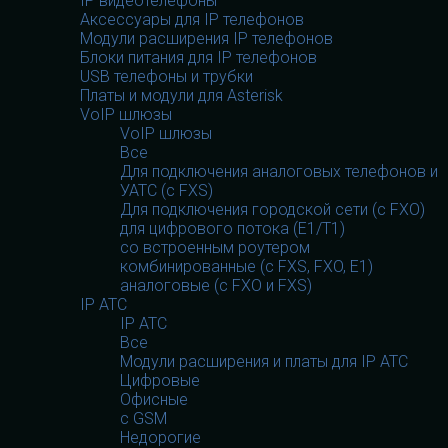
IP видеотелефоны
Аксессуары для IP телефонов
Модули расширения IP телефонов
Блоки питания для IP телефонов
USB телефоны и трубки
Платы и модули для Asterisk
VoIP шлюзы
VoIP шлюзы
Все
Для подключения аналоговых телефонов и
УАТС (с FXS)
Для подключения городской сети (с FXO)
для цифрового потока (E1/T1)
со встроенным роутером
комбинированные (c FXS, FXO, E1)
аналоговые (с FXO и FXS)
IP АТС
IP АТС
Все
Модули расширения и платы для IP АТС
Цифровые
Офисные
с GSM
Недорогие