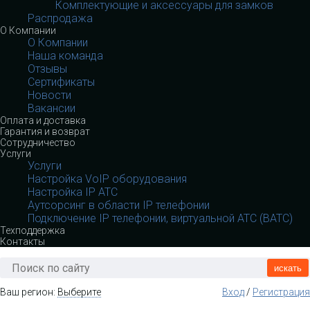
Комплектующие и аксессуары для замков
Распродажа
О Компании
О Компании
Наша команда
Отзывы
Сертификаты
Новости
Вакансии
Оплата и доставка
Гарантия и возврат
Сотрудничество
Услуги
Услуги
Настройка VoIP оборудования
Настройка IP АТС
Аутсорсинг в области IP телефонии
Подключение IP телефонии, виртуальной АТС (ВАТС)
Техподдержка
Контакты
искать
Ваш регион:
Выберите
Вход
/
Регистрация