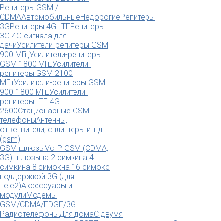
Репитеры GSM /
CDMA
Автомобильные
Недорогие
Репитеры
3G
Репитеры 4G LTE
Репитеры
3G 4G сигнала для
дачи
Усилители-репитеры GSM
900 МГц
Усилители-репитеры
GSM 1800 МГц
Усилители-
репитеры GSM 2100
МГц
Усилители-репитеры GSM
900-1800 МГц
Усилители-
репитеры LTE 4G
2600
Стационарные GSM
телефоны
Антенны,
ответвители, сплиттеры и т.д.
(gsm)
GSM шлюзы
VoIP GSM (CDMA,
3G) шлюзы
на 2 симки
на 4
симки
на 8 симок
на 16 симок
с
поддержкой 3G (для
Tele2)
Аксессуары и
модули
Модемы
GSM/CDMA/EDGE/3G
Радиотелефоны
Для дома
С двумя