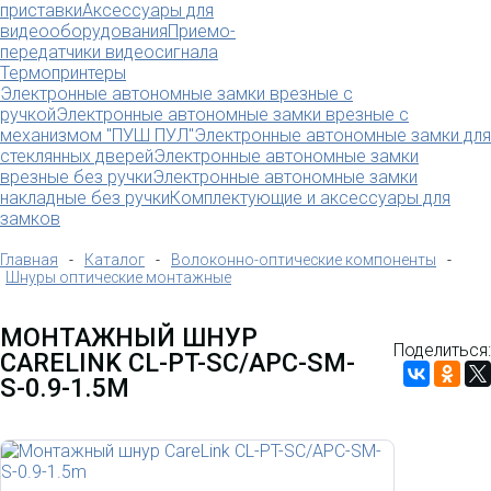
приставки
Аксессуары для
видеооборудования
Приемо-
передатчики видеосигнала
Термопринтеры
Электронные автономные замки врезные с
ручкой
Электронные автономные замки врезные с
механизмом "ПУШ ПУЛ"
Электронные автономные замки для
стеклянных дверей
Электронные автономные замки
врезные без ручки
Электронные автономные замки
накладные без ручки
Комплектующие и аксессуары для
замков
Главная
-
Каталог
-
Волоконно-оптические компоненты
-
Шнуры оптические монтажные
МОНТАЖНЫЙ ШНУР
Поделиться:
CARELINK CL-PT-SC/APC-SM-
S-0.9-1.5M