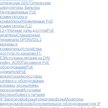
оптические G657
Оптические
циркуляторы, фильтры
Неуправляемые PoE
коммутаторы и
конвертеры
Управляемые PoE
коммутаторы (L2/
L2+)
Уличные узлы доступа
PoE
адаптеры
Станционные
терминалы GPON
VDSL2
модемы и
конвертеры
Устройства
доступа по каналам E1-
E3
Источники питания на DIN-
рейку. ACRO
Пассивное PoE
оборудование
PoE
удлинители
PoE
инжекторы
Аксессуары
сетевого оборудования:
корзины, кронштейны,
переходники
Источники
бесперебойного питания
IP Видеодомофоны
Аудиодомофоны
Мониторы
видеодомофонов
Дополнительное оборудование для IP