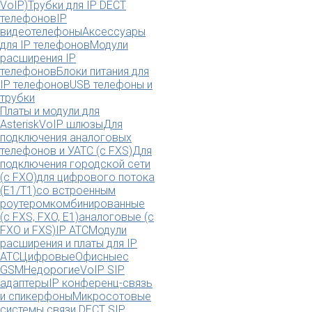
VoIP)
Трубки для IP DECT
телефонов
IP
видеотелефоны
Аксессуары
для IP телефонов
Модули
расширения IP
телефонов
Блоки питания для
IP телефонов
USB телефоны и
трубки
Платы и модули для
Asterisk
VoIP шлюзы
Для
подключения аналоговых
телефонов и УАТС (с FXS)
Для
подключения городской сети
(с FXO)
для цифрового потока
(E1/T1)
со встроенным
роутером
комбинированные
(c FXS, FXO, E1)
аналоговые (с
FXO и FXS)
IP АТС
Модули
расширения и платы для IP
АТС
Цифровые
Офисные
с
GSM
Недорогие
VoIP SIP
адаптеры
IP конференц-связь
и спикерфоны
Микросотовые
системы связи DECT SIP