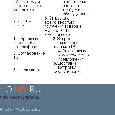
b2b систему и
выставление
персо­нального
счета на
мене­джера
требуемое
оборудование
6.
Отгрузка с
5.
Оплата
возможностью
счета
получения товара в
Москве, СПБ
и Челябинске
1.
Обращение
2.
Запрос
через сайт/
технического
по телефону
задания (ТЗ)
4.
Выставление
3.
Согласование
коммерческого
ТЗ
предложения
6.
Доставка
и настройка
5.
Предоплата
оборудования
HO
MY
RU
VOIP-ОБОРУДОВАНИЕ
РАБОТАЕМ С 2011 ГОДА
© ХомиРу, 2006-2026