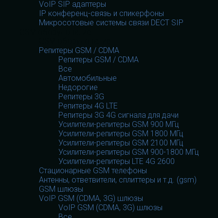
VoIP SIP адаптеры
IP конференц-связь и спикерфоны
Микросотовые системы связи DECT SIP
GSM оборудование
GSM оборудование
Репитеры GSM / CDMA
Репитеры GSM / CDMA
Все
Автомобильные
Недорогие
Репитеры 3G
Репитеры 4G LTE
Репитеры 3G 4G сигнала для дачи
Усилители-репитеры GSM 900 МГц
Усилители-репитеры GSM 1800 МГц
Усилители-репитеры GSM 2100 МГц
Усилители-репитеры GSM 900-1800 МГц
Усилители-репитеры LTE 4G 2600
Стационарные GSM телефоны
Антенны, ответвители, сплиттеры и т.д. (gsm)
GSM шлюзы
VoIP GSM (CDMA, 3G) шлюзы
VoIP GSM (CDMA, 3G) шлюзы
Все