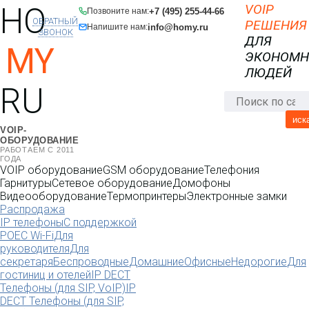
HO
VOIP
+7 (495) 255-44-66
Позвоните нам:
ОБРАТНЫЙ
РЕШЕНИЯ
info@homy.ru
Напишите нам:
ЗВОНОК
ДЛЯ
MY
ЭКОНОМ
ЛЮДЕЙ
RU
иск
VOIP-
ОБОРУДОВАНИЕ
РАБОТАЕМ С 2011
ГОДА
VOIP оборудование
GSM оборудование
Телефония
Гарнитуры
Сетевое оборудование
Домофоны
Видеооборудование
Термопринтеры
Электронные замки
Распродажа
IP телефоны
С поддержкой
POE
C Wi-Fi
Для
руководителя
Для
секретаря
Беспроводные
Домашние
Офисные
Недорогие
Для
гостиниц и отелей
IP DECT
Телефоны (для SIP, VoIP)
IP
DECT Телефоны (для SIP,