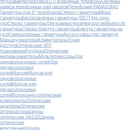
трубками
Недорогие
DECT
Проводные телефоны
Системы
записи телефонных разговоров
Телефония PANASONIC
Гарнитуры для IP-телефонов
Стерео гарнитуры
Моно
гарнитуры
Беспроводные гарнитуры (DECT)
На одно
ухо
Стерео гарнитуры
Для компьютера
Недорогие
Bluetooth
гарнитуры
Стерео блютуз гарнитуры
Блютуз гарнитуры на
ухо
Компьютерные гарнитуры
Аксессуары для гарнитур
Маршрутизаторы
Коммутаторы
Точки
доступа
Оптические SFP
трансиверы
Роутеры
Оптические
медиаконвертеры
Мультиплексоры
Для
одноволоконных сетей
Для
двухволоконых
сетей
Модули
Модули для
одноволоконных
сетей
Модули для
двухволоконных
сетей
Волоконно-оптические
компоненты
Оптические
адаптеры
Оптические
аттенюаторы
Шнуры
оптические G652D
Шнуры
оптические
монтажные
Шнуры