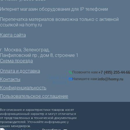
Интернет магазин оборудования для IP телефонии
Перепечатка материалов возможна только с активной
ссылкой на homy.ru
Карта сайта
г. Москва, Зеленоград,
Панфиловский пр., дом 8, строение 1
Схема проезда
Оплата и доставка
+7 (495) 255-44-66
Позвоните нам:
ОБРАТНЫЙ
Контакты
info@homy.ru
Напишите нам:
ЗВОНОК
Конфиденциальность
Пользовательское соглашение
Все описания и характеристики товаров носят
информационный характер и могут отличаться
от представленных в технической документации
производителей. Уточняйте информацию у
наших менеджеров.