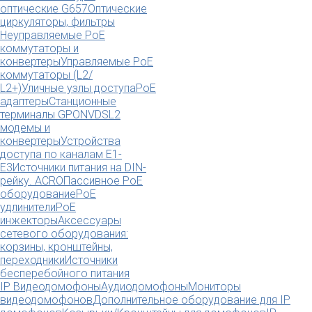
оптические G657
Оптические
циркуляторы, фильтры
Неуправляемые PoE
коммутаторы и
конвертеры
Управляемые PoE
коммутаторы (L2/
L2+)
Уличные узлы доступа
PoE
адаптеры
Станционные
терминалы GPON
VDSL2
модемы и
конвертеры
Устройства
доступа по каналам E1-
E3
Источники питания на DIN-
рейку. ACRO
Пассивное PoE
оборудование
PoE
удлинители
PoE
инжекторы
Аксессуары
сетевого оборудования:
корзины, кронштейны,
переходники
Источники
бесперебойного питания
IP Видеодомофоны
Аудиодомофоны
Мониторы
видеодомофонов
Дополнительное оборудование для IP