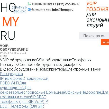
HO
VOIP
+7 (495) 255-44-66
Позвоните нам:
ОБРАТНЫЙ
РЕШЕНИЯ
info@homy.ru
Напишите нам:
ЗВОНОК
ДЛЯ
MY
ЭКОНОМ
ЛЮДЕЙ
RU
иск
VOIP-
ОБОРУДОВАНИЕ
РАБОТАЕМ С 2011
ГОДА
VOIP оборудование
GSM оборудование
Телефония
Гарнитуры
Сетевое оборудование
Домофоны
Видеооборудование
Термопринтеры
Электронные замки
Распродажа
IP телефоны
С поддержкой
POE
C Wi-Fi
Для
руководителя
Для
секретаря
Беспроводные
Домашние
Офисные
Недорогие
Для
гостиниц и отелей
IP DECT
Телефоны (для SIP, VoIP)
IP
DECT Телефоны (для SIP,