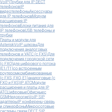
VoIP)
Трубки для IP DECT
телефонов
IP
видеотелефоны
Аксессуары
для IP телефонов
Модули
расширения IP
телефонов
Блоки питания для
IP телефонов
USB телефоны и
трубки
Платы и модули для
Asterisk
VoIP шлюзы
Для
подключения аналоговых
телефонов и УАТС (с FXS)
Для
подключения городской сети
(с FXO)
для цифрового потока
(E1/T1)
со встроенным
роутером
комбинированные
(c FXS, FXO, E1)
аналоговые (с
FXO и FXS)
IP АТС
Модули
расширения и платы для IP
АТС
Цифровые
Офисные
с
GSM
Недорогие
VoIP SIP
адаптеры
IP конференц-связь
и спикерфоны
Микросотовые
системы связи DECT SIP