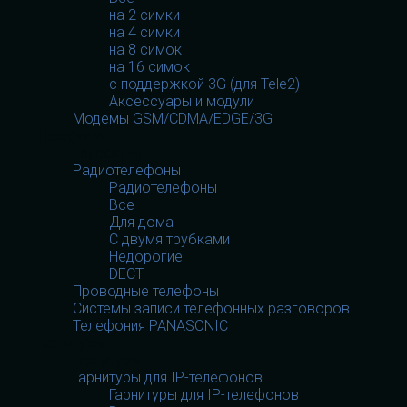
на 2 симки
на 4 симки
на 8 симок
на 16 симок
с поддержкой 3G (для Tele2)
Аксессуары и модули
Модемы GSM/CDMA/EDGE/3G
Телефония
Телефония
Радиотелефоны
Радиотелефоны
Все
Для дома
С двумя трубками
Недорогие
DECT
Проводные телефоны
Системы записи телефонных разговоров
Телефония PANASONIC
Гарнитуры
Гарнитуры
Гарнитуры для IP-телефонов
Гарнитуры для IP-телефонов