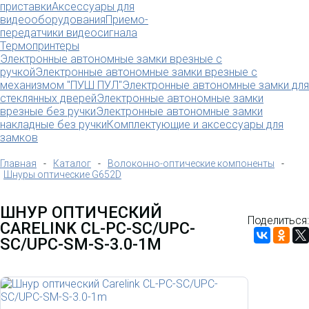
приставки
Аксессуары для
видеооборудования
Приемо-
передатчики видеосигнала
Термопринтеры
Электронные автономные замки врезные с
ручкой
Электронные автономные замки врезные с
механизмом "ПУШ ПУЛ"
Электронные автономные замки для
стеклянных дверей
Электронные автономные замки
врезные без ручки
Электронные автономные замки
накладные без ручки
Комплектующие и аксессуары для
замков
Главная
-
Каталог
-
Волоконно-оптические компоненты
-
Шнуры оптические G652D
ШНУР ОПТИЧЕСКИЙ
Поделиться:
CARELINK CL-PC-SC/UPC-
SC/UPC-SM-S-3.0-1M