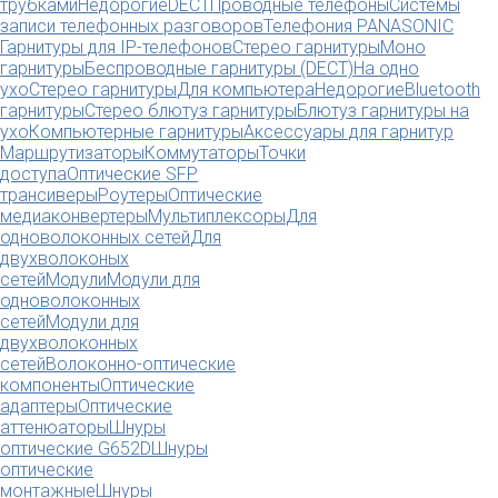
трубками
Недорогие
DECT
Проводные телефоны
Системы
записи телефонных разговоров
Телефония PANASONIC
Гарнитуры для IP-телефонов
Стерео гарнитуры
Моно
гарнитуры
Беспроводные гарнитуры (DECT)
На одно
ухо
Стерео гарнитуры
Для компьютера
Недорогие
Bluetooth
гарнитуры
Стерео блютуз гарнитуры
Блютуз гарнитуры на
ухо
Компьютерные гарнитуры
Аксессуары для гарнитур
Маршрутизаторы
Коммутаторы
Точки
доступа
Оптические SFP
трансиверы
Роутеры
Оптические
медиаконвертеры
Мультиплексоры
Для
одноволоконных сетей
Для
двухволоконых
сетей
Модули
Модули для
одноволоконных
сетей
Модули для
двухволоконных
сетей
Волоконно-оптические
компоненты
Оптические
адаптеры
Оптические
аттенюаторы
Шнуры
оптические G652D
Шнуры
оптические
монтажные
Шнуры