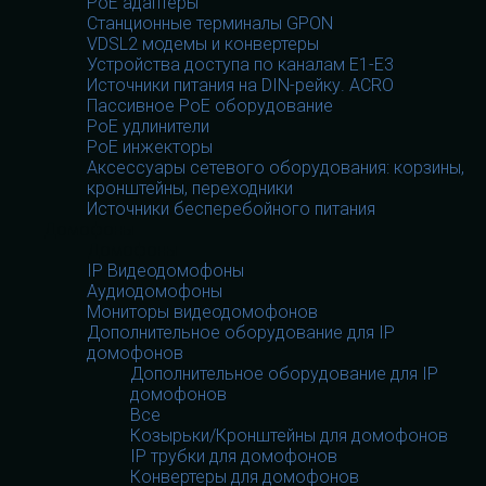
PoE адаптеры
Станционные терминалы GPON
VDSL2 модемы и конвертеры
Устройства доступа по каналам E1-E3
Источники питания на DIN-рейку. ACRO
Пассивное PoE оборудование
PoE удлинители
PoE инжекторы
Аксессуары сетевого оборудования: корзины,
кронштейны, переходники
Источники бесперебойного питания
Домофоны
Домофоны
IP Видеодомофоны
Аудиодомофоны
Мониторы видеодомофонов
Дополнительное оборудование для IP
домофонов
Дополнительное оборудование для IP
домофонов
Все
Козырьки/Кронштейны для домофонов
IP трубки для домофонов
Конвертеры для домофонов