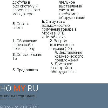
доступа в
ятель­ное
b2b систему и
выставление
персо­нального
счета на
мене­джера
требуемое
оборудование
6.
Отгрузка с
5.
Оплата
возможностью
счета
получения товара в
Москве, СПБ
и Челябинске
1.
Обращение
2.
Запрос
через сайт/
технического
по телефону
задания (ТЗ)
4.
Выставление
3.
Согласование
коммерческого
ТЗ
предложения
6.
Доставка
и настройка
5.
Предоплата
оборудования
HO
MY
RU
VOIP-ОБОРУДОВАНИЕ
РАБОТАЕМ С 2011 ГОДА
© ХомиРу, 2006-2026