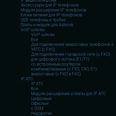
IP видеотелефоны
Аксессуары для IP телефонов
Модули расширения IP телефонов
Блоки питания для IP телефонов
USB телефоны и трубки
Платы и модули для Asterisk
VoIP шлюзы
VoIP шлюзы
Все
Для подключения аналоговых телефонов и
УАТС (с FXS)
Для подключения городской сети (с FXO)
для цифрового потока (E1/T1)
со встроенным роутером
комбинированные (c FXS, FXO, E1)
аналоговые (с FXO и FXS)
IP АТС
IP АТС
Все
Модули расширения и платы для IP АТС
Цифровые
Офисные
с GSM
Недорогие