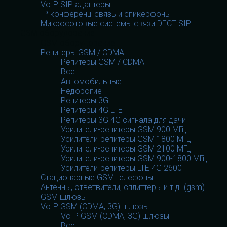
VoIP SIP адаптеры
IP конференц-связь и спикерфоны
Микросотовые системы связи DECT SIP
GSM оборудование
GSM оборудование
Репитеры GSM / CDMA
Репитеры GSM / CDMA
Все
Автомобильные
Недорогие
Репитеры 3G
Репитеры 4G LTE
Репитеры 3G 4G сигнала для дачи
Усилители-репитеры GSM 900 МГц
Усилители-репитеры GSM 1800 МГц
Усилители-репитеры GSM 2100 МГц
Усилители-репитеры GSM 900-1800 МГц
Усилители-репитеры LTE 4G 2600
Стационарные GSM телефоны
Антенны, ответвители, сплиттеры и т.д. (gsm)
GSM шлюзы
VoIP GSM (CDMA, 3G) шлюзы
VoIP GSM (CDMA, 3G) шлюзы
Все