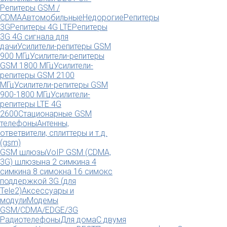
Репитеры GSM /
CDMA
Автомобильные
Недорогие
Репитеры
3G
Репитеры 4G LTE
Репитеры
3G 4G сигнала для
дачи
Усилители-репитеры GSM
900 МГц
Усилители-репитеры
GSM 1800 МГц
Усилители-
репитеры GSM 2100
МГц
Усилители-репитеры GSM
900-1800 МГц
Усилители-
репитеры LTE 4G
2600
Стационарные GSM
телефоны
Антенны,
ответвители, сплиттеры и т.д.
(gsm)
GSM шлюзы
VoIP GSM (CDMA,
3G) шлюзы
на 2 симки
на 4
симки
на 8 симок
на 16 симок
с
поддержкой 3G (для
Tele2)
Аксессуары и
модули
Модемы
GSM/CDMA/EDGE/3G
Радиотелефоны
Для дома
С двумя