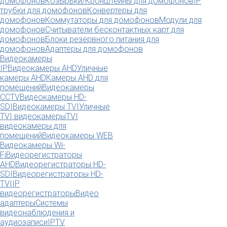
домофонов
Козырьки/Кронштейны для домофонов
IP
трубки для домофонов
Конвертеры для
домофонов
Коммутаторы для домофонов
Модули для
домофонов
Считыватели бесконтактных карт для
домофонов
Блоки резервного питания для
домофонов
Адаптеры для домофонов
Видеокамеры
IP
Видеокамеры AHD
Уличные
камеры AHD
Камеры AHD для
помещений
Видеокамеры
CCTV
Видеокамеры HD-
SDI
Видеокамеры TVI
Уличные
TVI видеокамеры
TVI
видеокамеры для
помещений
Видеокамеры WEB
Видеокамеры Wi-
Fi
Видеорегистраторы
AHD
Видеорегистраторы HD-
SDI
Видеорегистраторы HD-
TVI
IP
видеорегистраторы
Видео
адаптеры
Системы
видеонаблюдения и
аудиозаписи
IPTV