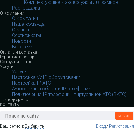
Комплектующие и аксессуары для замков
Распродажа
О Компании
О Компании
Наша команда
Отзывы
Сертификаты
Новости
Вакансии
Оплата и доставка
Гарантия и возврат
Сотрудничество
Услуги
Услуги
Настройка VoIP оборудования
Настройка IP АТС
Аутсорсинг в области IP телефонии
Подключение IP телефонии, виртуальной АТС (ВАТС)
Техподдержка
Контакты
искать
Ваш регион:
Выберите
Вход
/
Регистрация