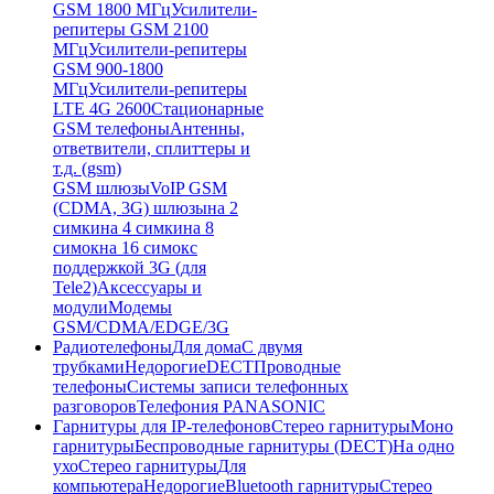
GSM 1800 МГц
Усилители-
репитеры GSM 2100
МГц
Усилители-репитеры
GSM 900-1800
МГц
Усилители-репитеры
LTE 4G 2600
Стационарные
GSM телефоны
Антенны,
ответвители, сплиттеры и
т.д. (gsm)
GSM шлюзы
VoIP GSM
(CDMA, 3G) шлюзы
на 2
симки
на 4 симки
на 8
симок
на 16 симок
с
поддержкой 3G (для
Tele2)
Аксессуары и
модули
Модемы
GSM/CDMA/EDGE/3G
Радиотелефоны
Для дома
С двумя
трубками
Недорогие
DECT
Проводные
телефоны
Системы записи телефонных
разговоров
Телефония PANASONIC
Гарнитуры для IP-телефонов
Стерео гарнитуры
Моно
гарнитуры
Беспроводные гарнитуры (DECT)
На одно
ухо
Стерео гарнитуры
Для
компьютера
Недорогие
Bluetooth гарнитуры
Стерео