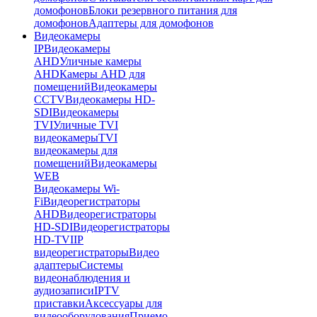
домофонов
Блоки резервного питания для
домофонов
Адаптеры для домофонов
Видеокамеры
IP
Видеокамеры
AHD
Уличные камеры
AHD
Камеры AHD для
помещений
Видеокамеры
CCTV
Видеокамеры HD-
SDI
Видеокамеры
TVI
Уличные TVI
видеокамеры
TVI
видеокамеры для
помещений
Видеокамеры
WEB
Видеокамеры Wi-
Fi
Видеорегистраторы
AHD
Видеорегистраторы
HD-SDI
Видеорегистраторы
HD-TVI
IP
видеорегистраторы
Видео
адаптеры
Системы
видеонаблюдения и
аудиозаписи
IPTV
приставки
Аксессуары для
видеооборудования
Приемо-