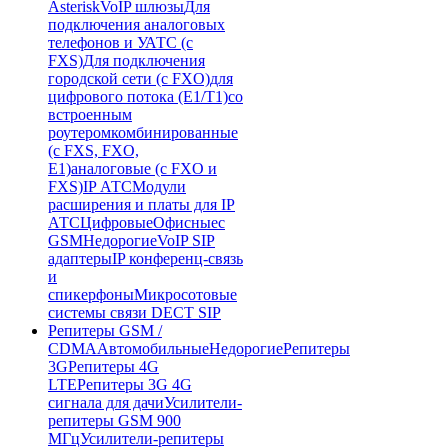
Asterisk
VoIP шлюзы
Для
подключения аналоговых
телефонов и УАТС (с
FXS)
Для подключения
городской сети (с FXO)
для
цифрового потока (E1/T1)
со
встроенным
роутером
комбинированные
(c FXS, FXO,
E1)
аналоговые (с FXO и
FXS)
IP АТС
Модули
расширения и платы для IP
АТС
Цифровые
Офисные
с
GSM
Недорогие
VoIP SIP
адаптеры
IP конференц-связь
и
спикерфоны
Микросотовые
системы связи DECT SIP
Репитеры GSM /
CDMA
Автомобильные
Недорогие
Репитеры
3G
Репитеры 4G
LTE
Репитеры 3G 4G
сигнала для дачи
Усилители-
репитеры GSM 900
МГц
Усилители-репитеры