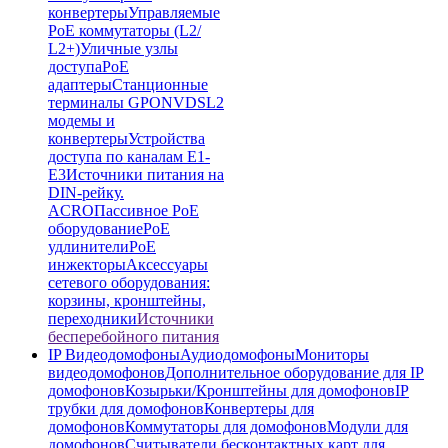
конвертеры
Управляемые
PoE коммутаторы (L2/
L2+)
Уличные узлы
доступа
PoE
адаптеры
Станционные
терминалы GPON
VDSL2
модемы и
конвертеры
Устройства
доступа по каналам E1-
E3
Источники питания на
DIN-рейку.
ACRO
Пассивное PoE
оборудование
PoE
удлинители
PoE
инжекторы
Аксессуары
сетевого оборудования:
корзины, кронштейны,
переходники
Источники
бесперебойного питания
IP Видеодомофоны
Аудиодомофоны
Мониторы
видеодомофонов
Дополнительное оборудование для IP
домофонов
Козырьки/Кронштейны для домофонов
IP
трубки для домофонов
Конвертеры для
домофонов
Коммутаторы для домофонов
Модули для
домофонов
Считыватели бесконтактных карт для