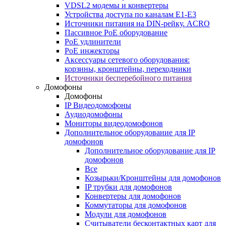
VDSL2 модемы и конвертеры
Устройства доступа по каналам E1-E3
Источники питания на DIN-рейку. ACRO
Пассивное PoE оборудование
PoE удлинители
PoE инжекторы
Аксессуары сетевого оборудования:
корзины, кронштейны, переходники
Источники бесперебойного питания
Домофоны
Домофоны
IP Видеодомофоны
Аудиодомофоны
Мониторы видеодомофонов
Дополнительное оборудование для IP
домофонов
Дополнительное оборудование для IP
домофонов
Все
Козырьки/Кронштейны для домофонов
IP трубки для домофонов
Конвертеры для домофонов
Коммутаторы для домофонов
Модули для домофонов
Считыватели бесконтактных карт для