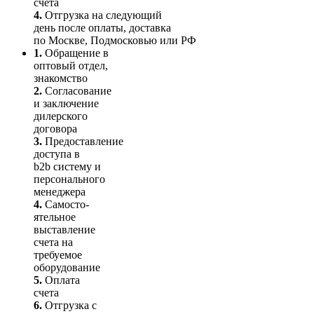
счета
4.
Отгрузка на следующий
день после оплаты, доставка
по Москве, Подмосковью или РФ
1.
Обращение в
оптовый отдел,
знакомство
2.
Согласование
и заключение
дилерского
договора
3.
Пре­до­ста­вле­ние
доступа в
b2b систему и
персо­нального
мене­джера
4.
Само­сто­-
ятель­ное
выставление
счета на
требуемое
оборудование
5.
Оплата
счета
6.
Отгрузка с