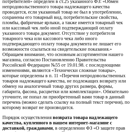
потребителей» определен в ст.25 указанного ФЗ: «Обмен
непродовольственного товара надлежащего качества
проводится, если указанный товар не был в употреблении,
сохранены его товарный вид, потребительские свойства,
пломбы, фабричные ярлыки, а также имеется товарный чек
или кассовый чек либо иной подтверждающий оплату
указанного товара документ. Отсутствие у потребителя
товарного чека или кассового чека либо иного
подтверждающего оплату товара документа не лишает его
возможности ссылаться на свидетельские показания.»
Обращаем внимание, что основным ассортиментом нашего
магазина, согласно Постановлению Правительства
Российской Федерации №55 от 19.01.98. с последующими
изменениями, являются «Технически сложные товары»,
которые определены в п. 11 «Перечня непродовольственных
товаров надлежащего качества, не подлежащих возврату или
обмену на аналогичный товар других размера, формы,
габарита, фасона, расцветки или комплектации». Обязательно
уточните, не попал ли приобретенный вами товар в данный
перечень (можно сделать ссылку на полный текст перечня), по
которому возврат не производится.
Порядок осуществления
возврата товара надлежащего
качества, купленного в нашем интернет-магазине с
доставкой, гражданами
, в определении ФЗ «О защите прав