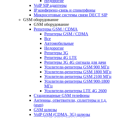
Недорогие
VoIP SIP адаптеры
IP конференц-связь и спикерфоны
Микросотовые системы связи DECT SIP
GSM оборудование
GSM оборудование
Репитеры GSM / CDMA
Репитеры GSM / CDMA
Все
Автомобильные
Недорогие
Репитеры 3G
Репитеры 4G LTE
Репитеры 3G 4G сигнала для дачи
Усилители-репитеры GSM 900 МГц
Усилители-репитеры GSM 1800 МГц
Усилители-репитеры GSM 2100 МГц
Усилители-репитеры GSM 900-1800
МГц
Усилители-репитеры LTE 4G 2600
Стационарные GSM телефоны
Антенны, ответвители, сплиттеры и т.д.
(gsm)
GSM шлюзы
VoIP GSM (CDMA, 3G) шлюзы