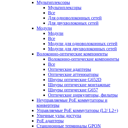
Мультиплексоры
Мультиплексоры
Все
Для одноволоконных сетей
Для двухволоконых сетей
Модули
Модули
Все
Модули для одноволоконных сетей
Модули для двухволоконных сетей
Волоконно-оптические компоненты
Волоконно-оптические компоненты
Все
Оптические адаптеры
Оптические аттенюаторы
Шнуры оптические G652D
Шнуры оптические монтажные
Шнуры оптические G657
Оптические циркуляторы, фильтры
Неуправляемые PoE коммутаторы и
конвертеры
Управляемые PoE коммутаторы (L2/ L2+)
Уличные узлы доступа
PoE адаптеры
Станционные терминалы GPON