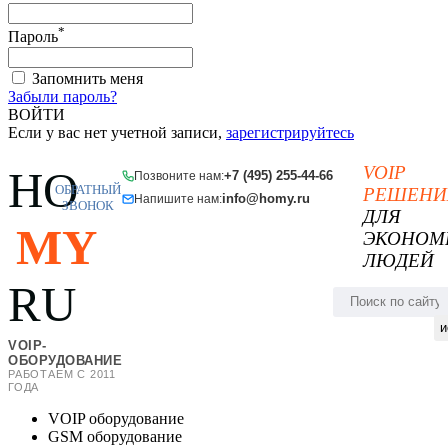
*
Пароль
Запомнить меня
Забыли пароль?
ВОЙТИ
Если у вас нет учетной записи,
зарегистрируйтесь
VOIP
HO
+7 (495) 255-44-66
Позвоните нам:
ОБРАТНЫЙ
РЕШЕНИ
info@homy.ru
Напишите нам:
ЗВОНОК
ДЛЯ
MY
ЭКОНОМ
ЛЮДЕЙ
RU
и
VOIP-
ОБОРУДОВАНИЕ
РАБОТАЕМ С 2011
ГОДА
VOIP оборудование
GSM оборудование