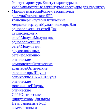
блютуз гарнитуры
Блютуз гарнитуры на
ухо
Компьютерные гарнитуры
Аксессуары для гарнитур
Маршрутизаторы
Коммутаторы
Точки
доступа
Оптические SFP
трансиверы
Роутеры
Оптические
медиаконвертеры
Мультиплексоры
Для
одноволоконных сетей
Для
двухволоконых
сетей
Модули
Модули для
одноволоконных
сетей
Модули для
двухволоконных
сетей
Волоконно-
оптические
компоненты
Оптические
адаптеры
Оптические
аттенюаторы
Шнуры
оптические G652D
Шнуры
оптические
монтажные
Шнуры
оптические
G657
Оптические
циркуляторы, фильтры
Неуправляемые PoE
коммутаторы и