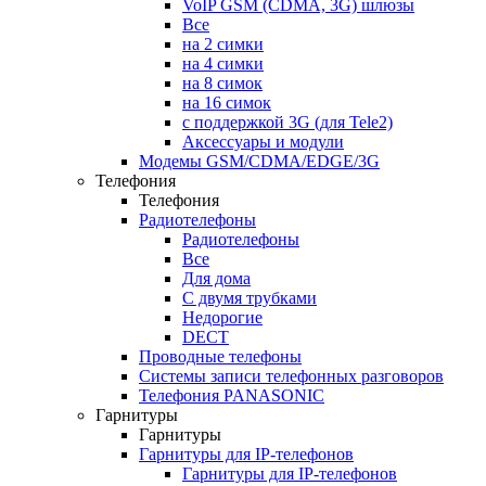
VoIP GSM (CDMA, 3G) шлюзы
Все
на 2 симки
на 4 симки
на 8 симок
на 16 симок
с поддержкой 3G (для Tele2)
Аксессуары и модули
Модемы GSM/CDMA/EDGE/3G
Телефония
Телефония
Радиотелефоны
Радиотелефоны
Все
Для дома
С двумя трубками
Недорогие
DECT
Проводные телефоны
Системы записи телефонных разговоров
Телефония PANASONIC
Гарнитуры
Гарнитуры
Гарнитуры для IP-телефонов
Гарнитуры для IP-телефонов