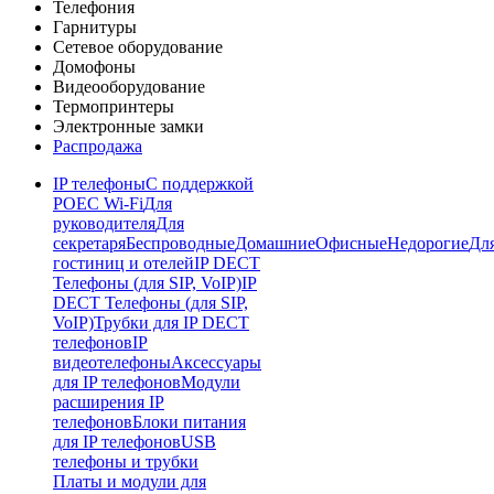
Телефония
Гарнитуры
Сетевое оборудование
Домофоны
Видеооборудование
Термопринтеры
Электронные замки
Распродажа
IP телефоны
С поддержкой
POE
C Wi-Fi
Для
руководителя
Для
секретаря
Беспроводные
Домашние
Офисные
Недорогие
Дл
гостиниц и отелей
IP DECT
Телефоны (для SIP, VoIP)
IP
DECT Телефоны (для SIP,
VoIP)
Трубки для IP DECT
телефонов
IP
видеотелефоны
Аксессуары
для IP телефонов
Модули
расширения IP
телефонов
Блоки питания
для IP телефонов
USB
телефоны и трубки
Платы и модули для