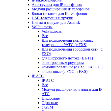
IP видеотелефоны
Аксессуары для IP телефонов
Модули расширения IP телефонов
Блоки питания для IP телефонов
USB телефоны и трубки
Платы и модули для Asterisk
VoIP шлюзы
VoIP шлюзы
Все
Для подключения аналоговых
телефонов и УАТС (с FXS)
Для подключения городской сети (с
FXO)
для цифрового потока (E1/T1)
со встроенным роутером
комбинированные (c FXS, FXO, E1)
аналоговые (с FXO и FXS)
IP АТС
IP АТС
Все
Модули расширения и платы для IP
АТС
Цифровые
Офисные
с GSM