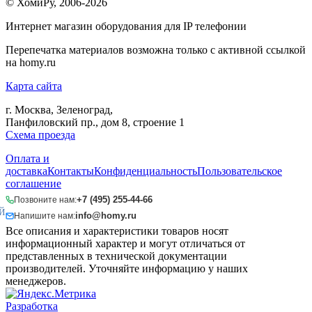
© ХомиРу, 2006-2026
Интернет магазин оборудования для IP телефонии
Перепечатка материалов возможна только с активной ссылкой
на homy.ru
Карта сайта
г. Москва, Зеленоград,
Панфиловский пр., дом 8, строение 1
Схема проезда
Оплата и
доставка
Контакты
Конфиденциальность
Пользовательское
соглашение
+7 (495) 255-44-66
Позвоните нам:
Й
info@homy.ru
Напишите нам:
Все описания и характеристики товаров носят
информационный характер и могут отличаться от
представленных в технической документации
производителей. Уточняйте информацию у наших
менеджеров.
Разработка