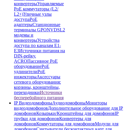
конвертеры
Управляемые
PoE коммутаторы (L2/
L2+)
Уличные узлы
доступа
PoE
адаптеры
Станционные
терминалы GPON
VDSL2
модемы и
конвертеры
Устройства
доступа по каналам E1-
E3
Источники питания на
DIN-рейку.
ACRO
Пассивное PoE
оборудование
PoE
удлинители
PoE
инжекторы
Аксессуары
сетевого оборудования:
корзины, кронштейны,
переходники
Источники
бесперебойного питания
IP Видеодомофоны
Аудиодомофоны
Мониторы
видеодомофонов
Дополнительное оборудование для IP
домофонов
Козырьки/Кронштейны для домофонов
IP
трубки для домофонов
Конвертеры для
домофонов
Коммутаторы для домофонов
Модули для
домофонов
Считыватели бесконтактных карт для