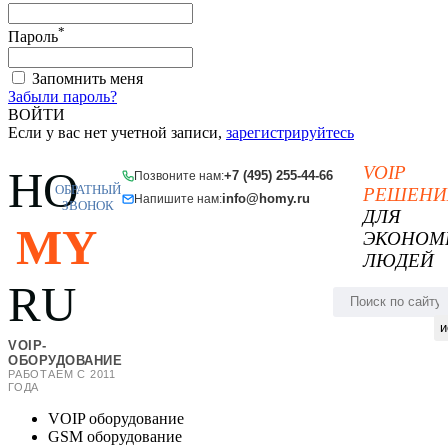
*
Пароль
Запомнить меня
Забыли пароль?
ВОЙТИ
Если у вас нет учетной записи,
зарегистрируйтесь
VOIP
HO
+7 (495) 255-44-66
Позвоните нам:
ОБРАТНЫЙ
РЕШЕНИ
info@homy.ru
Напишите нам:
ЗВОНОК
ДЛЯ
MY
ЭКОНОМ
ЛЮДЕЙ
RU
и
VOIP-
ОБОРУДОВАНИЕ
РАБОТАЕМ С 2011
ГОДА
VOIP оборудование
GSM оборудование