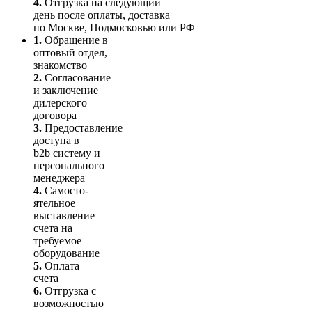
4.
Отгрузка на следующий
день после оплаты, доставка
по Москве, Подмосковью или РФ
1.
Обращение в
оптовый отдел,
знакомство
2.
Согласование
и заключение
дилерского
договора
3.
Пре­до­ста­вле­ние
доступа в
b2b систему и
персо­нального
мене­джера
4.
Само­сто­-
ятель­ное
выставление
счета на
требуемое
оборудование
5.
Оплата
счета
6.
Отгрузка с
возможностью