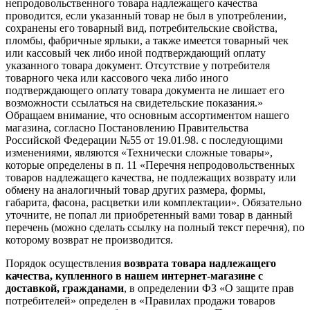
непродовольственного товара надлежащего качества
проводится, если указанный товар не был в употреблении,
сохранены его товарный вид, потребительские свойства,
пломбы, фабричные ярлыки, а также имеется товарный чек
или кассовый чек либо иной подтверждающий оплату
указанного товара документ. Отсутствие у потребителя
товарного чека или кассового чека либо иного
подтверждающего оплату товара документа не лишает его
возможности ссылаться на свидетельские показания.»
Обращаем внимание, что основным ассортиментом нашего
магазина, согласно Постановлению Правительства
Российской Федерации №55 от 19.01.98. с последующими
изменениями, являются «Технически сложные товары»,
которые определены в п. 11 «Перечня непродовольственных
товаров надлежащего качества, не подлежащих возврату или
обмену на аналогичный товар других размера, формы,
габарита, фасона, расцветки или комплектации». Обязательно
уточните, не попал ли приобретенный вами товар в данный
перечень (можно сделать ссылку на полный текст перечня), по
которому возврат не производится.
Порядок осуществления
возврата товара надлежащего
качества, купленного в нашем интернет-магазине с
доставкой, гражданами
, в определении ФЗ «О защите прав
потребителей» определен в «Правилах продажи товаров