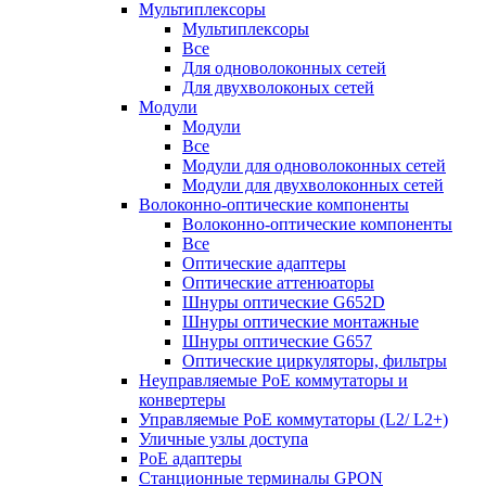
Мультиплексоры
Мультиплексоры
Все
Для одноволоконных сетей
Для двухволоконых сетей
Модули
Модули
Все
Модули для одноволоконных сетей
Модули для двухволоконных сетей
Волоконно-оптические компоненты
Волоконно-оптические компоненты
Все
Оптические адаптеры
Оптические аттенюаторы
Шнуры оптические G652D
Шнуры оптические монтажные
Шнуры оптические G657
Оптические циркуляторы, фильтры
Неуправляемые PoE коммутаторы и
конвертеры
Управляемые PoE коммутаторы (L2/ L2+)
Уличные узлы доступа
PoE адаптеры
Станционные терминалы GPON