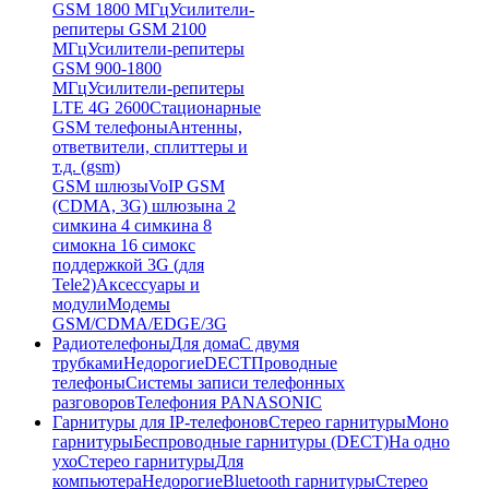
GSM 1800 МГц
Усилители-
репитеры GSM 2100
МГц
Усилители-репитеры
GSM 900-1800
МГц
Усилители-репитеры
LTE 4G 2600
Стационарные
GSM телефоны
Антенны,
ответвители, сплиттеры и
т.д. (gsm)
GSM шлюзы
VoIP GSM
(CDMA, 3G) шлюзы
на 2
симки
на 4 симки
на 8
симок
на 16 симок
с
поддержкой 3G (для
Tele2)
Аксессуары и
модули
Модемы
GSM/CDMA/EDGE/3G
Радиотелефоны
Для дома
С двумя
трубками
Недорогие
DECT
Проводные
телефоны
Системы записи телефонных
разговоров
Телефония PANASONIC
Гарнитуры для IP-телефонов
Стерео гарнитуры
Моно
гарнитуры
Беспроводные гарнитуры (DECT)
На одно
ухо
Стерео гарнитуры
Для
компьютера
Недорогие
Bluetooth гарнитуры
Стерео