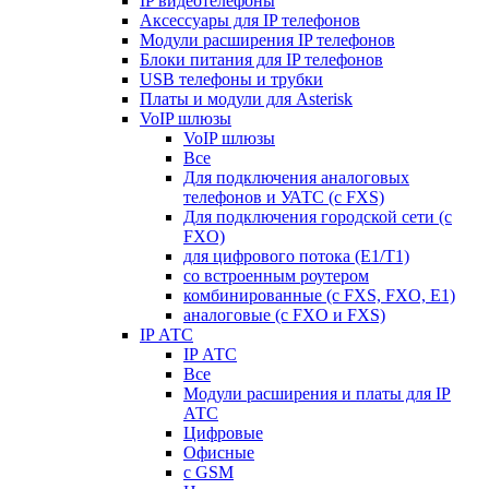
IP видеотелефоны
Аксессуары для IP телефонов
Модули расширения IP телефонов
Блоки питания для IP телефонов
USB телефоны и трубки
Платы и модули для Asterisk
VoIP шлюзы
VoIP шлюзы
Все
Для подключения аналоговых
телефонов и УАТС (с FXS)
Для подключения городской сети (с
FXO)
для цифрового потока (E1/T1)
со встроенным роутером
комбинированные (c FXS, FXO, E1)
аналоговые (с FXO и FXS)
IP АТС
IP АТС
Все
Модули расширения и платы для IP
АТС
Цифровые
Офисные
с GSM