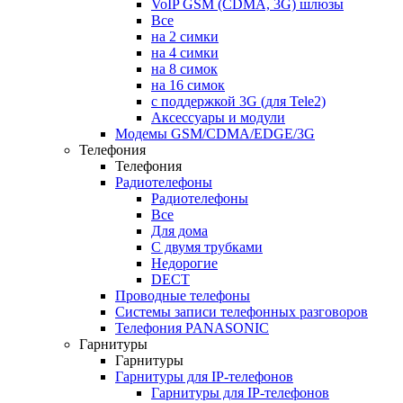
VoIP GSM (CDMA, 3G) шлюзы
Все
на 2 симки
на 4 симки
на 8 симок
на 16 симок
с поддержкой 3G (для Tele2)
Аксессуары и модули
Модемы GSM/CDMA/EDGE/3G
Телефония
Телефония
Радиотелефоны
Радиотелефоны
Все
Для дома
С двумя трубками
Недорогие
DECT
Проводные телефоны
Системы записи телефонных разговоров
Телефония PANASONIC
Гарнитуры
Гарнитуры
Гарнитуры для IP-телефонов
Гарнитуры для IP-телефонов