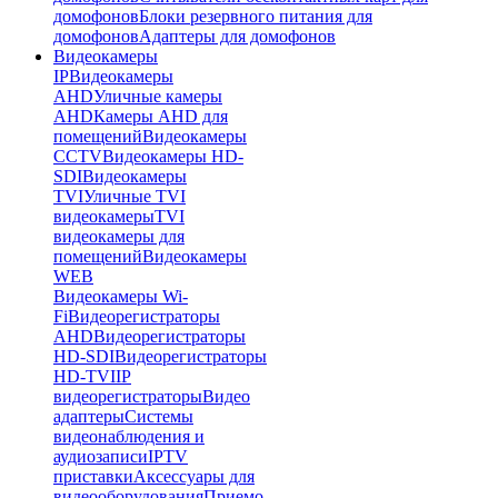
домофонов
Блоки резервного питания для
домофонов
Адаптеры для домофонов
Видеокамеры
IP
Видеокамеры
AHD
Уличные камеры
AHD
Камеры AHD для
помещений
Видеокамеры
CCTV
Видеокамеры HD-
SDI
Видеокамеры
TVI
Уличные TVI
видеокамеры
TVI
видеокамеры для
помещений
Видеокамеры
WEB
Видеокамеры Wi-
Fi
Видеорегистраторы
AHD
Видеорегистраторы
HD-SDI
Видеорегистраторы
HD-TVI
IP
видеорегистраторы
Видео
адаптеры
Системы
видеонаблюдения и
аудиозаписи
IPTV
приставки
Аксессуары для
видеооборудования
Приемо-