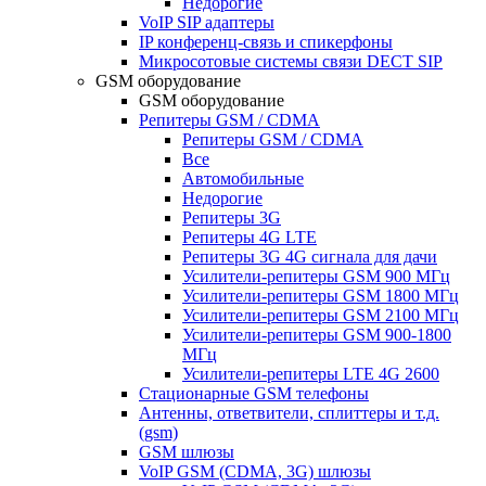
Недорогие
VoIP SIP адаптеры
IP конференц-связь и спикерфоны
Микросотовые системы связи DECT SIP
GSM оборудование
GSM оборудование
Репитеры GSM / CDMA
Репитеры GSM / CDMA
Все
Автомобильные
Недорогие
Репитеры 3G
Репитеры 4G LTE
Репитеры 3G 4G сигнала для дачи
Усилители-репитеры GSM 900 МГц
Усилители-репитеры GSM 1800 МГц
Усилители-репитеры GSM 2100 МГц
Усилители-репитеры GSM 900-1800
МГц
Усилители-репитеры LTE 4G 2600
Стационарные GSM телефоны
Антенны, ответвители, сплиттеры и т.д.
(gsm)
GSM шлюзы
VoIP GSM (CDMA, 3G) шлюзы