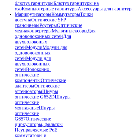
блютуз гарнитуры
Блютуз гарнитуры на
ухо
Компьютерные гарнитуры
Аксессуары для гарнитур
Маршрутизаторы
Коммутаторы
Точки
доступа
Оптические SFP
трансиверы
Роутеры
Оптические
медиаконвертеры
Мультиплексоры
Для
одноволоконных сетей
Для
двухволоконых
сетей
Модули
Модули для
одноволоконных
сетей
Модули для
двухволоконных
сетей
Волоконно-
оптические
компоненты
Оптические
адаптеры
Оптические
аттенюаторы
Шнуры
оптические G652D
Шнуры
оптические
монтажные
Шнуры
оптические
G657
Оптические
циркуляторы, фильтры
Неуправляемые PoE
коммутаторы и