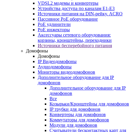
VDSL2 модемы и конвертеры
Устройства доступа по каналам E1-E3
Источники питания на DIN-рейку. ACRO
Пассивное PoE оборудование
PoE удлинители
PoE инжекторы
Аксессуары сетевого оборудования:
корзины, кронштейны, переходники
Источники бесперебойного питания
Домофоны
Домофоны
IP Видеодомофоны
Аудиодомофоны
Мониторы видеодомофонов
Дополнительное оборудование для IP
домофонов
Дополнительное оборудование для IP
домофонов
Все
Козырьки/Кронштейны для домофонов
IP трубки для домофонов
Конвертеры для домофонов
Коммутаторы для домофонов
Модули для домофонов
Считыватели бесконтактных карт для