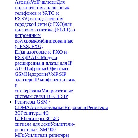
Asterisk
VoIP шлюзы
Для
подключения аналоговых
телефонов и УАТС (с
FXS)
Для подключения
городской сети (с FXO)
для
цифрового потока (E1/T1)
со
встроенным
роутером
комбинированные
(c FXS, FXO,
E1)
аналоговые (с FXO и
FXS)
IP АТС
Модули
расширения и платы для IP
АТС
Цифровые
Офисные
с
GSM
Недорогие
VoIP SIP
адаптеры
IP конференц-связь
и
спикерфоны
Микросотовые
системы связи DECT SIP
Репитеры GSM /
CDMA
Автомобильные
Недорогие
Репитеры
3G
Репитеры 4G
LTE
Репитеры 3G 4G
сигнала для дачи
Усилители-
репитеры GSM 900
МГц
Усилители-репитеры