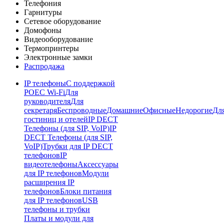
Телефония
Гарнитуры
Сетевое оборудование
Домофоны
Видеооборудование
Термопринтеры
Электронные замки
Распродажа
IP телефоны
С поддержкой
POE
C Wi-Fi
Для
руководителя
Для
секретаря
Беспроводные
Домашние
Офисные
Недорогие
Дл
гостиниц и отелей
IP DECT
Телефоны (для SIP, VoIP)
IP
DECT Телефоны (для SIP,
VoIP)
Трубки для IP DECT
телефонов
IP
видеотелефоны
Аксессуары
для IP телефонов
Модули
расширения IP
телефонов
Блоки питания
для IP телефонов
USB
телефоны и трубки
Платы и модули для