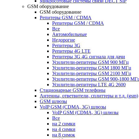
Микросотовые системы связи DECT SIP
GSM оборудование
GSM оборудование
Репитеры GSM / CDMA
Репитеры GSM / CDMA
Все
Автомобильные
Недорогие
Репитеры 3G
Репитеры 4G LTE
Репитеры 3G 4G сигнала для дачи
Усилители-репитеры GSM 900 МГц
Усилители-репитеры GSM 1800 МГц
Усилители-репитеры GSM 2100 МГц
Усилители-репитеры GSM 900-1800 МГ
Усилители-репитеры LTE 4G 2600
Стационарные GSM телефоны
Антенны, ответвители, сплиттеры и т.д. (gsm)
GSM шлюзы
VoIP GSM (CDMA, 3G) шлюзы
VoIP GSM (CDMA, 3G) шлюзы
Все
на 2 симки
на 4 симки
на 8 симок