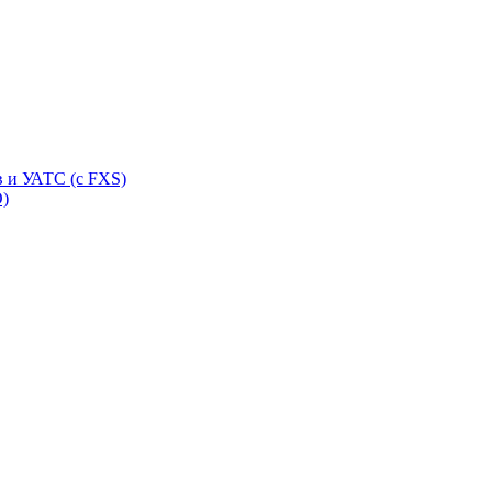
 и УАТС (с FXS)
O)