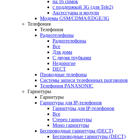
на 16 симок
с поддержкой 3G (для Tele2)
Аксессуары и модули
Модемы GSM/CDMA/EDGE/3G
Телефония
Телефония
Радиотелефоны
Радиотелефоны
Все
Для дома
С двумя трубками
Недорогие
DECT
Проводные телефоны
Системы записи телефонных разговоров
Телефония PANASONIC
Гарнитуры
Гарнитуры
Гарнитуры для IP-телефонов
Гарнитуры для IP-телефонов
Все
Стерео гарнитуры
Моно гарнитуры
Беспроводные гарнитуры (DECT)
Беспроводные гарнитуры (DECT)