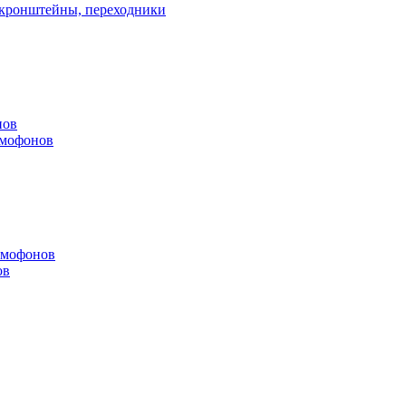
, кронштейны, переходники
нов
омофонов
омофонов
ов