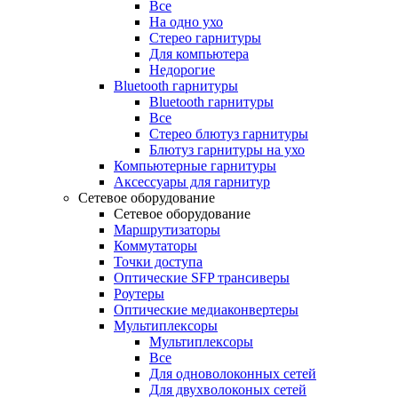
Все
На одно ухо
Стерео гарнитуры
Для компьютера
Недорогие
Bluetooth гарнитуры
Bluetooth гарнитуры
Все
Стерео блютуз гарнитуры
Блютуз гарнитуры на ухо
Компьютерные гарнитуры
Аксессуары для гарнитур
Сетевое оборудование
Сетевое оборудование
Маршрутизаторы
Коммутаторы
Точки доступа
Оптические SFP трансиверы
Роутеры
Оптические медиаконвертеры
Мультиплексоры
Мультиплексоры
Все
Для одноволоконных сетей
Для двухволоконых сетей