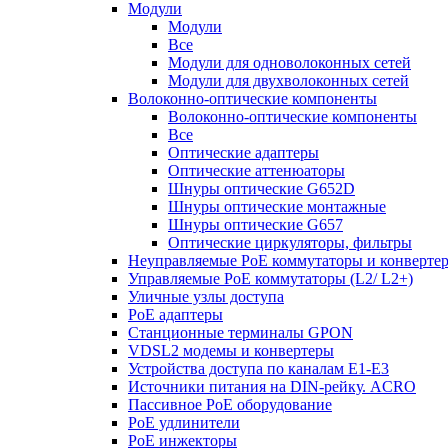
Модули
Модули
Все
Модули для одноволоконных сетей
Модули для двухволоконных сетей
Волоконно-оптические компоненты
Волоконно-оптические компоненты
Все
Оптические адаптеры
Оптические аттенюаторы
Шнуры оптические G652D
Шнуры оптические монтажные
Шнуры оптические G657
Оптические циркуляторы, фильтры
Неуправляемые PoE коммутаторы и конверте
Управляемые PoE коммутаторы (L2/ L2+)
Уличные узлы доступа
PoE адаптеры
Станционные терминалы GPON
VDSL2 модемы и конвертеры
Устройства доступа по каналам E1-E3
Источники питания на DIN-рейку. ACRO
Пассивное PoE оборудование
PoE удлинители
PoE инжекторы