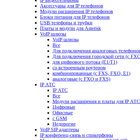
IP видеотелефоны
Аксессуары для IP телефонов
Модули расширения IP телефонов
Блоки питания для IP телефонов
USB телефоны и трубки
Платы и модули для Asterisk
VoIP шлюзы
VoIP шлюзы
Все
Для подключения аналоговых телефонов
Для подключения городской сети (с FX
для цифрового потока (E1/T1)
со встроенным роутером
комбинированные (c FXS, FXO, E1)
аналоговые (с FXO и FXS)
IP АТС
IP АТС
Все
Модули расширения и платы для IP АТС
Цифровые
Офисные
с GSM
Недорогие
VoIP SIP адаптеры
IP конференц-связь и спикерфоны