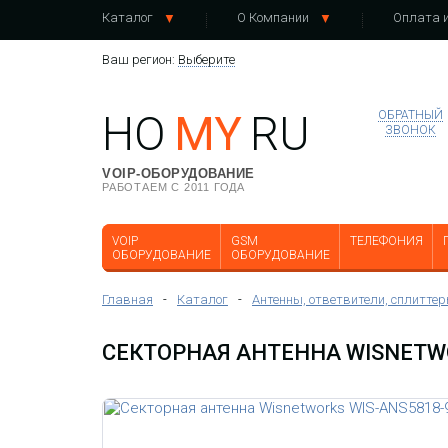
Каталог
О Компании
Оплата и
Ваш регион:
Выберите
HO
MY
RU
ОБРАТНЫЙ
ЗВОНОК
VOIP-ОБОРУДОВАНИЕ
РАБОТАЕМ С 2011 ГОДА
VOIP
GSM
ТЕЛЕФОНИЯ
ОБОРУДОВАНИЕ
ОБОРУДОВАНИЕ
Главная
-
Каталог
-
Антенны, ответвители, сплиттер
СЕКТОРНАЯ АНТЕННА WISNETWO