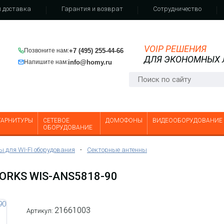
 доставка
Гарантия и возврат
Сотрудничество
VOIP РЕШЕНИЯ
+7 (495) 255-44-66
Позвоните нам:
ДЛЯ ЭКОНОМНЫХ
info@homy.ru
Напишите нам:
ГАРНИТУРЫ
СЕТЕВОЕ
ДОМОФОНЫ
ВИДЕООБОРУДОВАНИЕ
ОБОРУДОВАНИЕ
ы для WI-FI оборудования
-
Секторные антенны
RKS WIS-ANS5818-90
21661003
Артикул: