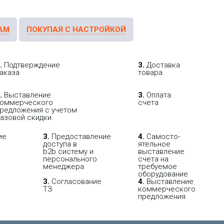
АМ
ПОКУПАЯ С НАСТРОЙКОЙ
.
Подтверждение
3.
Доставка
аказа
товара
.
Выставление
3.
Оплата
оммерческого
счета
редложения с учетом
азовой скидки
ие
3.
Пре­до­ста­вле­ние
4.
Само­сто­-
доступа в
ятель­ное
b2b систему и
выставление
персо­нального
счета на
мене­джера
требуемое
оборудование
3.
Согласование
4.
Выставление
ТЗ
коммерческого
предложения