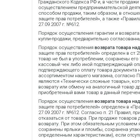
Гражданского Кодекса РФ и, в части продажи
осуществлением предпринимательской деяте
способом продажи, таким образом, в отношен
защите прав потребителей», а также «Прави
27.09.2007 г. №612.
Порядок осуществления гарантии и возврата
купли-продажи, предварительно согласованн
Порядок осуществления
возврата товара на
защите прав потребителей» определен в ст.
товар не был в употреблении, сохранены его
кассовый чек либо иной подтверждающий опла
подтверждающего оплату товара документа 
ассортиментом нашего магазина, согласно 
являются «Технически сложные товары», кот
возврату или обмену на аналогичный товар др
приобретенный вами товар в данный перечень
Порядок осуществления
возврата товара на
защите прав потребителей» определен в «П
27.09.2007 г. №612. Согласно п. 21 Правил,
отказаться от товара. При продаже товаров
возврату. При этом обязательным условием 
сохранены ярлыки и пломбы, сохранена упако
определенным характеристикам), если отсут