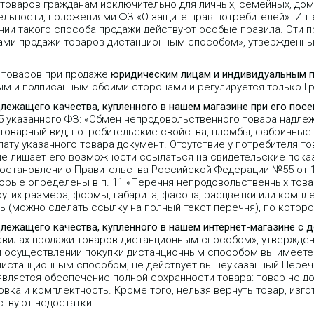
 товаров гражданам исключительно для личных, семейных, дом
льности, положениями ФЗ «О защите прав потребителей». Инт
ии такого способа продажи действуют особые правила. Эти пр
лами продажи товаров дистанционным способом», утвержденн
 товаров при продаже
юридическим лицам и индивидуальным 
ым и подписанным обоими сторонами и регулируется только 
длежащего качества, купленного в нашем магазине при его пос
25 указанного ФЗ: «Обмен непродовольственного товара надле
 товарный вид, потребительские свойства, пломбы, фабричные
ту указанного товара документ. Отсутствие у потребителя то
не лишает его возможности ссылаться на свидетельские пока
Постановлению Правительства Российской Федерации №55 от 1
орые определены в п. 11 «Перечня непродовольственных тов
угих размера, формы, габарита, фасона, расцветки или компле
 (можно сделать ссылку на полный текст перечня), по которо
длежащего качества, купленного в нашем интернет-магазине с 
равилах продажи товаров дистанционным способом», утвержде
 при осуществлении покупки дистанционным способом вы имеете 
 дистанционным способом, не действует вышеуказанный Переч
является обеспечение полной сохранности товара: товар не д
вка и комплектность. Кроме того, нельзя вернуть товар, изго
ствуют недостатки.