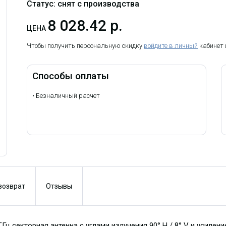
Статус: снят с производства
8 028.42 р.
ЦЕНА
Чтобы получить персональную скидку
войдите в личный
кабинет
Способы оплаты
•
Безналичный расчет
 возврат
Отзывы
 ГГц секторная антенна с углами излучения 90° H / 8° V и усилен