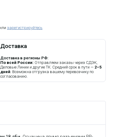
 или
зарегистрируйтесь
Доставка
Доставка в регионы РФ:
По всей России:
Отправляем заказы через СДЭК,
Деловые Линии и другие ТК. Средний срок в пути —
2–5
дней
. Возможна отгрузка вашему перевозчику по
согласованию.
ием 18 дБи
. Оснащена двумя разъемами RP-