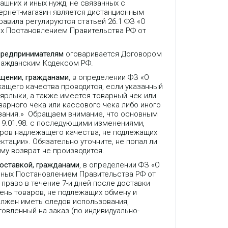
ашних и иных нужд, не связанных с
ернет-магазин является дистанционным
авила регулируются статьей 26.1 ФЗ «О
ых Постановлением Правительства РФ от
предпринимателям
оговаривается Договором
Гражданским Кодексом РФ.
ещении, гражданами
, в определении ФЗ «О
жащего качества проводится, если указанный
 ярлыки, а также имеется товарный чек или
варного чека или кассового чека либо иного
зания.» Обращаем внимание, что основным
9.01.98. с последующими изменениями,
аров надлежащего качества, не подлежащих
ктации». Обязательно уточните, не попал ли
му возврат не производится.
доставкой, гражданами
, в определении ФЗ «О
нных Постановлением Правительства РФ от
право в течение 7-и дней после доставки
ень товаров, не подлежащих обмену и
олжен иметь следов использования,
товленный на заказ (по индивидуально-