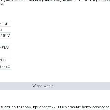
ч.
6 ГГц
и
 / 8° V
P-SMA
RoHS
данных
Wisnetworks
ельств по товарам, приобретенным в магазине homy, опреде