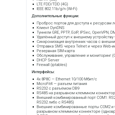
LTE FDD/TDD (4G)
IEEE 802.11b/g/n (Wi-Fi)
Дополнительные функции:
Проброс портов для доступа к ресурсам л
Клиент DynDNS
Туннели GRE, PPTP, EoIP, IPSec, OpenVPN, 
Удалённый доступ к внешнему устройству 
Синхронизация внутренних часов с внешн
Отправка SMS через Telnet и через Web-
Резервная SIM-карта
Обслуживание, управление и мониторинг 
DHСP Server
Firewall (iptables)
Интерфейсы:
4x 8P8C — Ethernet 10/100 Мбит/с
MicroFit4 — разъем питания
RS232 с разъёмом DB9
RS485 на разрывном клеммном коннекто
Внешний комбинированный порт COM1: RS
RS232 либо с RS485)
Внешние комбинированные порты COM2 и C
разрывном клеммном коннекторе (одновре