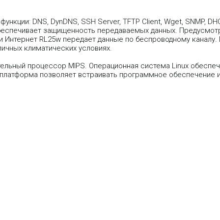
ции: DNS, DynDNS, SSH Server, TFTP Client, Wget, SNMP, DHCP Se
обеспечивает защищенность передаваемых данных. Предусмот
и Интернет RL25w передает данные по беспроводному каналу.
личных климатических условиях.
тельный процессор MIPS. Операционная система Linux обеспе
 платформа позволяет встраивать программное обеспечение 