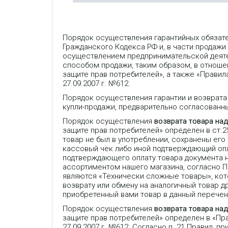
Порядок осуществления гарантийных обязат
Гражданского Кодекса РФ и, в части продажи
осуществлением предпринимательской деяте
способом продажи, таким образом, в отношен
защите прав потребителей», а также «Прави
27.09.2007 г. №612.
Порядок осуществления гарантии и возврата
купли-продажи, предварительно согласованн
Порядок осуществления
возврата товара на
защите прав потребителей» определен в ст.
товар не был в употреблении, сохранены его
кассовый чек либо иной подтверждающий опла
подтверждающего оплату товара документа 
ассортиментом нашего магазина, согласно 
являются «Технически сложные товары», кот
возврату или обмену на аналогичный товар др
приобретенный вами товар в данный перечень
Порядок осуществления
возврата товара на
защите прав потребителей» определен в «П
27.09.2007 г. №612. Согласно п. 21 Правил,