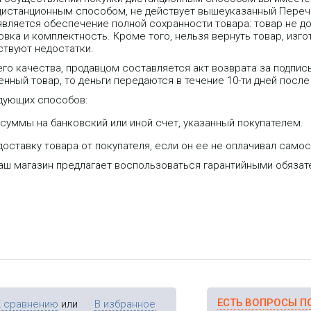
 дистанционным способом, не действует вышеуказанный Переч
является обеспечение полной сохранности товара: товар не д
вка и комплектность. Кроме того, нельзя вернуть товар, изго
ствуют недостатки.
го качества, продавцом составляется акт возврата за подпис
нный товар, то деньги передаются в течение 10-ти дней после
дующих способов:
уммы на банковский или иной счет, указанный покупателем.
оставку товара от покупателя, если он ее не оплачивал самос
 с Wi-Fi,
Компактный 
двумя
поддержкой 
наш магазин предлагает воспользоваться гарантийными обяза
ддержкой
Оснащен 2 E
IN и PoE Ou
современны
шифровани
ЕСТЬ ВОПРОСЫ П
К сравнению
или
В избранное