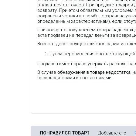
отказаться от товара. При продаже товаров
возврату. При этом обязательным условием 
сохранены ярлыки и пломбы, сохранена упако
определенным характеристикам), если отсут
При возврате покупателем товара надлежаще
акта продавец не передал деньги за возвраще
Возврат денег осуществляется одним из сле
Путем перечисления соответствующей с
Продавец имеет право удержать расходы на д
Компактный LTE-роутер
двумя SIM-картами, 
В случае
обнаружения в товаре недостатка
, 
Ethernet-портами с по
PoE In/Out, LTE Cat.6.
производителями и поставщиками.
ПОНРАВИЛСЯ ТОВАР?
Добавьте его