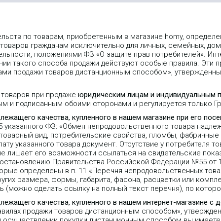
ельств по товарам, приобретенным в магазине homy, опреде
 товаров гражданам исключительно для личных, семейных, дом
льности, положениями ФЗ «О защите прав потребителей». Инт
ии такого способа продажи действуют особые правила. Эти пр
лами продажи товаров дистанционным способом», утвержденн
 товаров при продаже
юридическим лицам и индивидуальным 
ым и подписанным обоими сторонами и регулируется только 
длежащего качества, купленного в нашем магазине при его пос
25 указанного ФЗ: «Обмен непродовольственного товара надле
 товарный вид, потребительские свойства, пломбы, фабричные
ту указанного товара документ. Отсутствие у потребителя то
не лишает его возможности ссылаться на свидетельские пока
Постановлению Правительства Российской Федерации №55 от 1
орые определены в п. 11 «Перечня непродовольственных тов
угих размера, формы, габарита, фасона, расцветки или компле
 (можно сделать ссылку на полный текст перечня), по которо
длежащего качества, купленного в нашем интернет-магазине с 
равилах продажи товаров дистанционным способом», утвержде
 при осуществлении покупки дистанционным способом вы имеете 