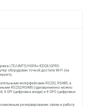
держка LTE/UMTS/HSPA+/EDGE/GPRS
тер оборудован точкой доступа Wi-Fi (на
ернету.
ательными интерфейсами RS232, RS485, а
анными RS232/RS485 (одновременно можно
й, 4 GPI (цифровых входа) и 4 GPO (цифровых
т возможным резервирование связи и работу