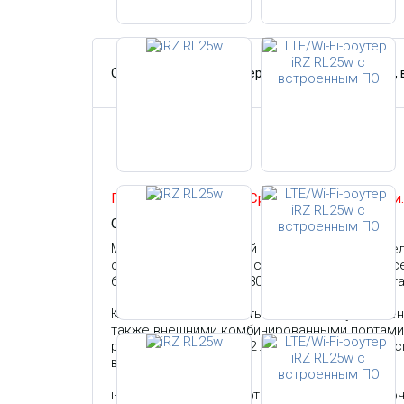
Описание
Характеристики
Гарантия,
Гарантия 36 месяцев!
Срок поставки 2 недели
ОПИСАНИЕ:
Многофункциональный роутер
iRZ RL25w
пред
обеспечивает высокоскоростной доступ к сети
базе стандартов IEEE 802.11bgn) для предос
Ключевая особенность iRZ RL25w — увеличен
также внешними комбинированными портами
работать либо с RS232 либо с RS485). Предус
выхода).
iRZ RL25w имеет 4 порта Ethernet для подкл