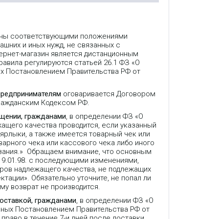
лены соответствующими положениями
ашних и иных нужд, не связанных с
ернет-магазин является дистанционным
авила регулируются статьей 26.1 ФЗ «О
ых Постановлением Правительства РФ от
предпринимателям
оговаривается Договором
Гражданским Кодексом РФ.
ещении, гражданами
, в определении ФЗ «О
жащего качества проводится, если указанный
 ярлыки, а также имеется товарный чек или
варного чека или кассового чека либо иного
зания.» Обращаем внимание, что основным
9.01.98. с последующими изменениями,
аров надлежащего качества, не подлежащих
ктации». Обязательно уточните, не попал ли
му возврат не производится.
доставкой, гражданами
, в определении ФЗ «О
нных Постановлением Правительства РФ от
право в течение 7-и дней после доставки