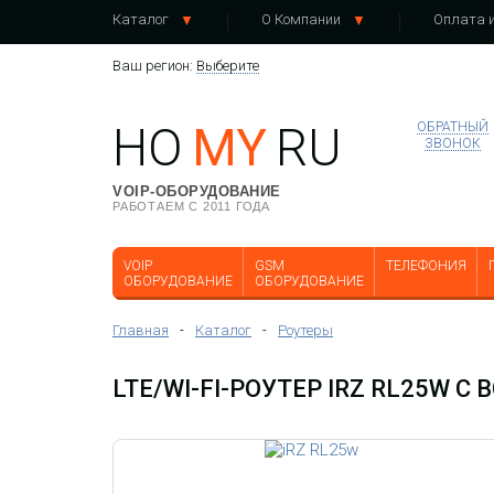
Каталог
О Компании
Оплата и
Ваш регион:
Выберите
HO
MY
RU
ОБРАТНЫЙ
ЗВОНОК
VOIP-ОБОРУДОВАНИЕ
РАБОТАЕМ С 2011 ГОДА
VOIP
GSM
ТЕЛЕФОНИЯ
ОБОРУДОВАНИЕ
ОБОРУДОВАНИЕ
Главная
-
Каталог
-
Роутеры
LTE/WI-FI-РОУТЕР IRZ RL25W 