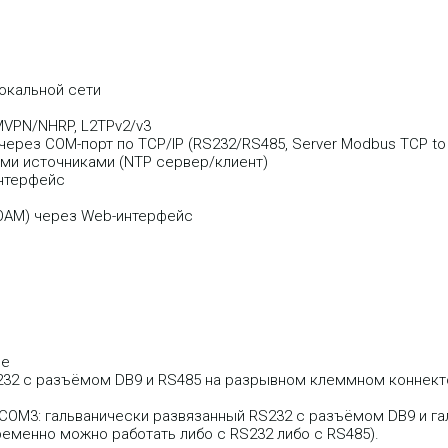
окальной сети
DMVPN/NHRP, L2TPv2/v3
через СОМ-порт по TCP/IP (RS232/RS485, Server Modbus TCP to
ими источниками (NTP сервер/клиент)
интерфейс
(OAM) через Web-интерфейс
ре
232 с разъёмом DB9 и RS485 на разрывном клеммном коннект
OM3: гальванически развязанный RS232 с разъёмом DB9 и га
менно можно работать либо с RS232 либо с RS485).