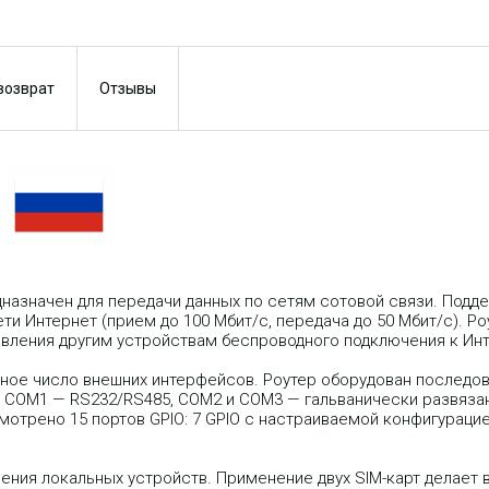
 возврат
Отзывы
.
назначен для передачи данных по сетям сотовой связи. Под
 Интернет (прием до 100 Мбит/с, передача до 50 Мбит/с). Роу
тавления другим устройствам беспроводного подключения к Инт
ное число внешних интерфейсов. Роутер оборудован последов
 COM1 — RS232/RS485, COM2 и COM3 — гальванически развяз
мотрено 15 портов GPIO: 7 GPIO с настраиваемой конфигурацие
ючения локальных устройств. Применение двух SIM-карт делае