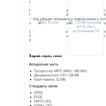
по расписанию.
Роутер поддерживает расширенные сетевые функ
Поддержка туннелей GRE, IPSec и OpenVPN 
— при обрыве проводного подключения к сет
+65°C) позволяет использовать роутер в раз
Ядром iRZ RL25w является высокопроизводи
бесперебойность работы роутера. Открытая
iRZ RL25w.
Характеристики
Аппаратная часть:
Процессор MIPS 24KEc 580 Mhz
Динамическое ОЗУ 128 MB
Flash-память 32 MB
Стандарты связи:
GPRS
EDGE
UMTS (3G)
HSPA+ (3G)