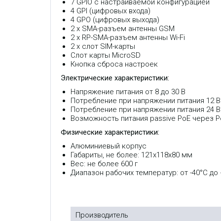
7 GPIO с настраиваемой конфигурацией
4 GPI (цифровых входа)
4 GPO (цифровых выхода)
2 x SMA-разъем антенны GSM
2 x RP-SMA-разъем антенны Wi-Fi
2 х слот SIM-карты
Слот карты MicroSD
Кнопка сброса настроек
Электрические характеристики:
Напряжение питания от 8 до 30 В
Потребление при напряжении питания 12 В
Потребление при напряжении питания 24 В
Возможность питания passive PoE через Po
Физические характеристики:
Алюминиевый корпус
Габариты, не более: 121х118х80 мм
Вес: не более 600 г
Диапазон рабочих температур: от -40°С до
Производитель