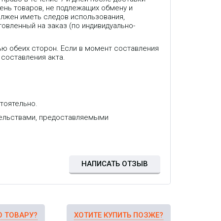
ень товаров, не подлежащих обмену и
олжен иметь следов использования,
товленный на заказ (по индивидуально-
ью обеих сторон. Если в момент составления
 составления акта.
тоятельно.
LTE-роутер Cat.4 с
двух SIM-карт.
тельствами, предоставляемыми
thernet-портами с PoE
t. Поддерживает
е протоколы
я.
НАПИСАТЬ ОТЗЫВ
О ТОВАРУ?
ХОТИТЕ КУПИТЬ ПОЗЖЕ?