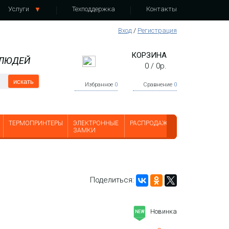
Услуги
Техподдержка
Контакты
Вход
/
Регистрация
КОРЗИНА
 ЛЮДЕЙ
0
/
0
р.
искать
Избранное
0
Сравнение
0
ТЕРМОПРИНТЕРЫ
ЭЛЕКТРОННЫЕ
РАСПРОДАЖА
ЗАМКИ
Поделиться:
Новинка
NEW