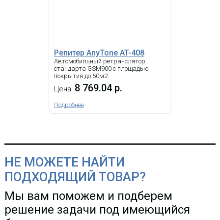
13 217.10 р.
Цена:
КУПИТЬ
Репитер AnyTone AT-408
Автомобильный ретранслятор
стандарта GSM900 с площадью
покрытия до 50м2.
-
i
8 769.04 р.
Цена:
MWTech LTE Station M15 –
обновленная, улучшенная версия
Подробнее
LTE Station M14,
высокоэффективная
комбинированная абонентская
станция для подключения к
скоростному беспроводному
интернету 4-го поколения
стандарта LTE
НЕ МОЖЕТЕ НАЙТИ
ПОДХОДЯЩИЙ ТОВАР?
Внешний LTE клиент
MWTech LTE Station M10
Мы вам поможем и подберем
решение задачи под имеющийся
15 250.50 р.
Цена: