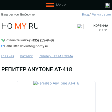
Меню
Ваш регион:
Выберите
Вход
/
Регистрация
HO
MY
RU
КОРЗИНА
0
/
0
р.
+7 (495) 255-44-66
Позвоните нам:
info@homy.ru
Напишите нам:
Главная
-
Каталог
-
Репитеры GSM / CDMA
РЕПИТЕР ANYTONE AT-418