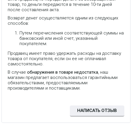
товар, то деньги передаются в течение 10-ти дней
после составления акта.
Возврат денег осуществляется одним из следующих
способов:
Путем перечисления соответствующей суммы на
банковский или иной счет, указанный
покупателем.
Продавец имеет право удержать расходы на доставку
товара от покупателя, если он ее не оплачивал
самостоятельно.
В случае
обнаружения в товаре недостатка
, наш
магазин предлагает воспользоваться гарантийными
обязательствами, предоставляемыми
Трехдиапазонный усилитель
производителями и поставщиками.
1800/2100/2600 МГц, стандарт 2G
GSM1800, 3G UMTS2100, 4G
LTE1800, 4G LTE2100, 4G LTE2600,
усиление 75±3 дБ, мощность до 27
дБм (500 мВт), площадь покрытия
НАПИСАТЬ ОТЗЫВ
до 1 500 м². *Внешний вид
устройства может отличаться