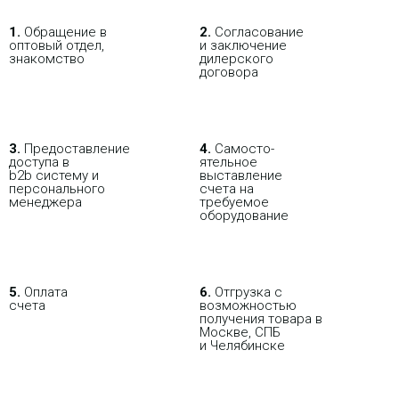
1.
Обращение в
2.
Согласование
оптовый отдел,
и заключение
знакомство
дилерского
договора
В РОЗНИЦУ
ОПТОВИКАМ
ПАРТНЕРАМ
ПОКУПАЯ С НАСТРОЙКОЙ
3.
Пре­до­ста­вле­ние
4.
Само­сто­-
доступа в
ятель­ное
b2b систему и
выставление
персо­нального
счета на
мене­джера
требуемое
оборудование
5.
Оплата
6.
Отгрузка с
счета
возможностью
получения товара в
Москве, СПБ
и Челябинске