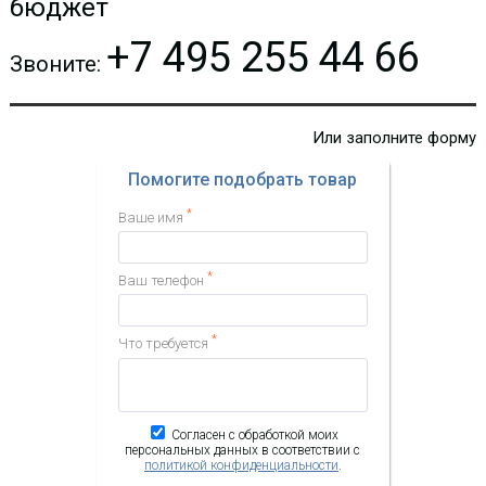
бюджет
+7 495 255 44 66
КУПИТЬ
Звоните:
-
i
Или заполните форму
Помогите подобрать товар
*
Ваше имя
*
Ваш телефон
*
Что требуется
Внешний LTE клиент
MWTech LTE Station M15
Согласен с обработкой моих
18 300.60 р.
Цена:
персональных данных в соответствии с
политикой конфиденциальности
.