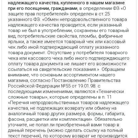
надлежащего качества, купленного в нашем магазине
при его посещении, гражданами
, в определении ФЗ «О
защите прав потребителей» определен в ст.25
указанного ФЗ: «Обмен непродовольственного товара
надлежащего качества проводится, если указанный
товар не был в употреблении, сохранены его товарный
вид, потребительские свойства, пломбы, фабричные
ярлыки, а также имеется товарный чек или кассовый
чек либо иной подтверждающий оплату указанного
товара документ. Отсутствие у потребителя товарного
чека или кассового чека либо иного подтверждающего
оплату товара документа не лишает его возможности
ссылаться на свидетельские показания.» Обращаем
внимание, что основным ассортиментом нашего
магазина, согласно Постановлению Правительства
Российской Федерации №55 от 19.01.98. с
последующими изменениями, являются «Технически
сложные товары», которые определены в п. 11
«Перечня непродовольственных товаров надлежащего
качества, не подлежащих возврату или обмену на
аналогичный товар других размера, формы, габарита,
фасона, расцветки или комплектации». Обязательно
уточните, не попал ли приобретенный вами товар в
данный перечень (можно сделать ссылку на полный
текст перечня), по которому возврат не производится.