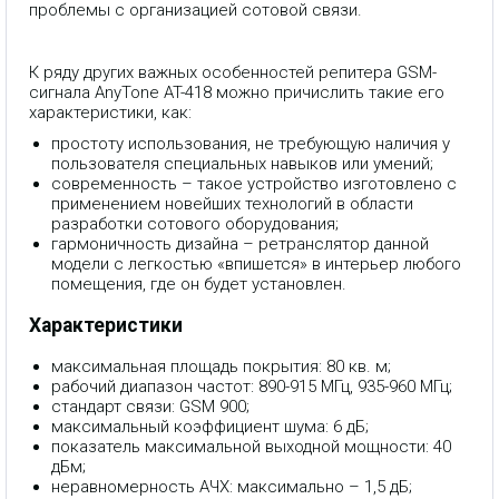
проблемы с организацией сотовой связи.
К ряду других важных особенностей репитера GSM-
сигнала AnyTone AT-418 можно причислить такие его
характеристики, как:
простоту использования, не требующую наличия у
пользователя специальных навыков или умений;
современность – такое устройство изготовлено с
применением новейших технологий в области
разработки сотового оборудования;
гармоничность дизайна – ретранслятор данной
модели с легкостью «впишется» в интерьер любого
помещения, где он будет установлен.
Характеристики
максимальная площадь покрытия: 80 кв. м;
рабочий диапазон частот: 890-915 МГц, 935-960 МГц;
стандарт связи: GSM 900;
максимальный коэффициент шума: 6 дБ;
показатель максимальной выходной мощности: 40
дБм;
неравномерность АЧX: максимально – 1,5 дБ;