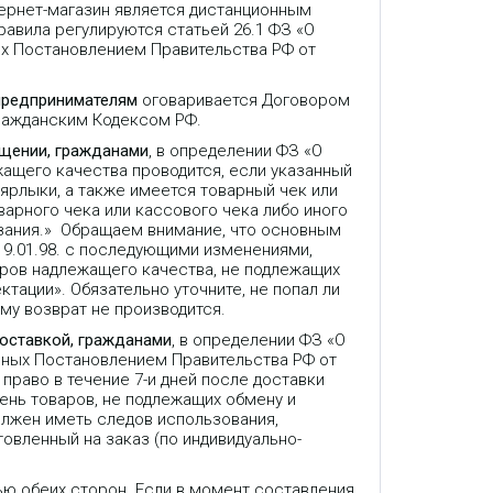
ернет-магазин является дистанционным
авила регулируются статьей 26.1 ФЗ «О
ых Постановлением Правительства РФ от
предпринимателям
оговаривается Договором
Гражданским Кодексом РФ.
ещении, гражданами
, в определении ФЗ «О
жащего качества проводится, если указанный
 ярлыки, а также имеется товарный чек или
варного чека или кассового чека либо иного
зания.» Обращаем внимание, что основным
9.01.98. с последующими изменениями,
аров надлежащего качества, не подлежащих
ктации». Обязательно уточните, не попал ли
му возврат не производится.
доставкой, гражданами
, в определении ФЗ «О
нных Постановлением Правительства РФ от
право в течение 7-и дней после доставки
ень товаров, не подлежащих обмену и
олжен иметь следов использования,
товленный на заказ (по индивидуально-
ью обеих сторон. Если в момент составления