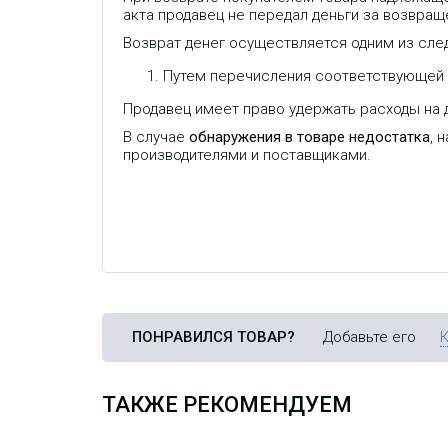
акта продавец не передал деньги за возвраще
Возврат денег осуществляется одним из сле
Путем перечисления соответствующей с
Продавец имеет право удержать расходы на д
Трехдиапазонный усилитель
В
1800/2100/2600 МГц, стандарт 2G
M
В случае
обнаружения в товаре недостатка
, 
GSM1800, 3G UMTS2100, 4G
в
LTE1800, 4G LTE2100, 4G LTE2600,
производителями и поставщиками.
усиление 75±3 дБ, мощность до 27
дБм (500 мВт), площадь покрытия
до 1 500 м². *Внешний вид
устройства может отличаться
ПОНРАВИЛСЯ ТОВАР?
Добавьте его
ТАКЖЕ РЕКОМЕНДУЕМ