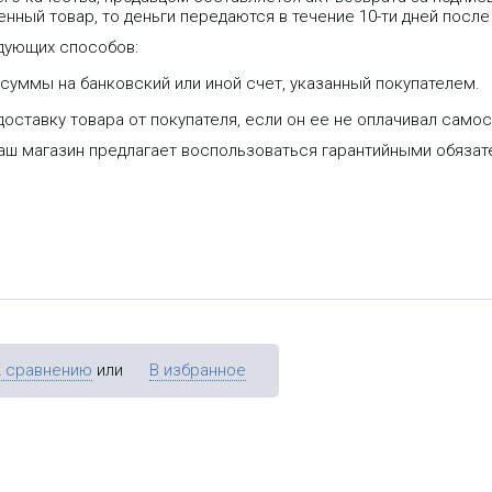
нный товар, то деньги передаются в течение 10-ти дней после
дующих способов:
уммы на банковский или иной счет, указанный покупателем.
оставку товара от покупателя, если он ее не оплачивал самос
нешний (всепогодный) LTE клиент
Внешний (всепогодный) клиент L
WTech LTE Station со
со встроенной MIMO антенной 10
наш магазин предлагает воспользоваться гарантийными обяза
строенной MIMO антенной 9 дБ
дБ. Не требует настройки –
работает из коробки. Устройство
подключается в LAN порт
компьютера или любого роутера
Питание подается по технологии
PoE – питание и информация
подаются по одному проводу.
Длина кабеля до 50 м. Уверенны
прием до 5 км. В зоне прямой
видимости. Идеальна для
городских условий приема.
К сравнению
или
В избранное