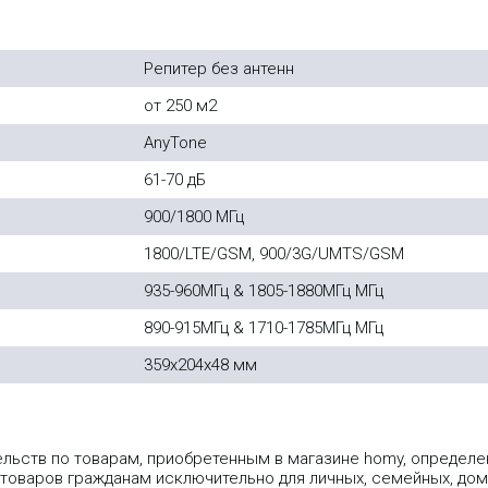
Репитер без антенн
от 250 м2
AnyTone
61-70 дБ
900/1800 МГц
1800/LTE/GSM, 900/3G/UMTS/GSM
935-960МГц & 1805-1880МГц МГц
890-915МГц & 1710-1785МГц МГц
359x204x48 мм
ельств по товарам, приобретенным в магазине homy, опреде
 товаров гражданам исключительно для личных, семейных, дом