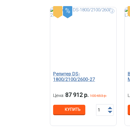
%
-
i
Репитер DS-
1800/2100/2600-27
87 912 р.
Цена:
100 653 р.
КУПИТЬ