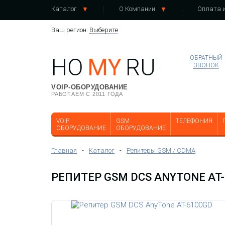
Каталог
О Компании
Оплата и
Ваш регион:
Выберите
HO
MY
RU
ОБРАТНЫЙ
ЗВОНОК
VOIP-ОБОРУДОВАНИЕ
РАБОТАЕМ С 2011 ГОДА
VOIP
GSM
ТЕЛЕФОНИЯ
ОБОРУДОВАНИЕ
ОБОРУДОВАНИЕ
Главная
-
Каталог
-
Репитеры GSM / CDMA
РЕПИТЕР GSM DCS ANYTONE AT