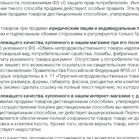
льности, положениями ФЗ «О защите прав потребителей». Инт
ии такого способа продажи действуют особые правила. Эти пр
лами продажи товаров дистанционным способом», утвержденн
 товаров при продаже
юридическим лицам и индивидуальным 
ым и подписанным обоими сторонами и регулируется только 
длежащего качества, купленного в нашем магазине при его пос
25 указанного ФЗ: «Обмен непродовольственного товара надле
 товарный вид, потребительские свойства, пломбы, фабричные
ту указанного товара документ. Отсутствие у потребителя то
не лишает его возможности ссылаться на свидетельские пока
Постановлению Правительства Российской Федерации №55 от 1
орые определены в п. 11 «Перечня непродовольственных тов
угих размера, формы, габарита, фасона, расцветки или компле
 (можно сделать ссылку на полный текст перечня), по которо
длежащего качества, купленного в нашем интернет-магазине с 
равилах продажи товаров дистанционным способом», утвержде
 при осуществлении покупки дистанционным способом вы имеете 
 дистанционным способом, не действует вышеуказанный Переч
является обеспечение полной сохранности товара: товар не д
вка и комплектность. Кроме того, нельзя вернуть товар, изго
ствуют недостатки.
го качества, продавцом составляется акт возврата за подпис