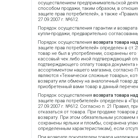
осуществлением предпринимательской деяте
способом продажи, таким образом, в отношен
защите прав потребителей», а также «Прави
27.09.2007 г. №612.
Порядок осуществления гарантии и возврата
купли-продажи, предварительно согласованн
Порядок осуществления
возврата товара на
защите прав потребителей» определен в ст.
товар не был в употреблении, сохранены его
кассовый чек либо иной подтверждающий опла
подтверждающего оплату товара документа 
ассортиментом нашего магазина, согласно 
являются «Технически сложные товары», кот
возврату или обмену на аналогичный товар др
приобретенный вами товар в данный перечень
Порядок осуществления
возврата товара на
защите прав потребителей» определен в «П
27.09.2007 г. №612. Согласно п. 21 Правил,
отказаться от товара. При продаже товаров
возврату. При этом обязательным условием 
сохранены ярлыки и пломбы, сохранена упако
определенным характеристикам), если отсут
При возврате покупателем товара надлежаще