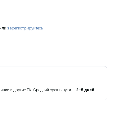
 или
зарегистрируйтесь
ии и другие ТК. Средний срок в пути —
2–5 дней
.