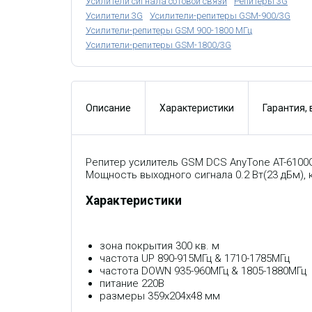
Усилители сигнала сотовой связи
Репитеры 3G
Усилители 3G
Усилители-репитеры GSM-900/3G
Усилители-репитеры GSM 900-1800 МГц
Усилители-репитеры GSM-1800/3G
Описание
Характеристики
Гарантия,
Репитер усилитель GSM DCS AnyTone AT-6100G
Мощность выходного сигнала 0.2 Вт(23 дБм), 
Характеристики
зона покрытия 300 кв. м
частота UP 890-915МГц & 1710-1785МГц
частота DOWN 935-960МГц & 1805-1880МГц
питание 220В
размеры 359x204x48 мм