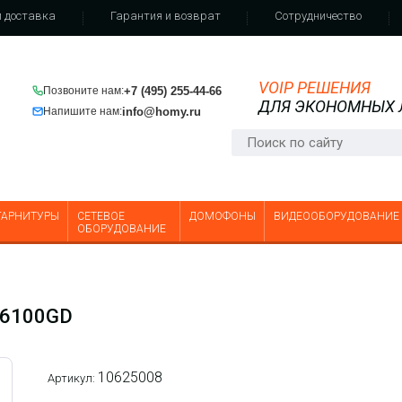
 доставка
Гарантия и возврат
Сотрудничество
VOIP РЕШЕНИЯ
+7 (495) 255-44-66
Позвоните нам:
ДЛЯ ЭКОНОМНЫХ
info@homy.ru
Напишите нам:
ГАРНИТУРЫ
СЕТЕВОЕ
ДОМОФОНЫ
ВИДЕООБОРУДОВАНИЕ
ОБОРУДОВАНИЕ
-6100GD
10625008
Артикул: