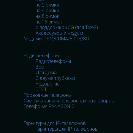
на 2 симки
на 4 симки
на 8 симок
на 16 симок
с поддержкой 3G (для Tele2)
Аксессуары и модули
Модемы GSM/CDMA/EDGE/3G
Телефония
Телефония
Радиотелефоны
Радиотелефоны
Все
Для дома
С двумя трубками
Недорогие
DECT
Проводные телефоны
Системы записи телефонных разговоров
Телефония PANASONIC
Гарнитуры
Гарнитуры
Гарнитуры для IP-телефонов
Гарнитуры для IP-телефонов