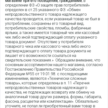
магазине при его посещении, гражданами
, в
определении ФЗ «О защите прав потребителей»
определен в ст.25 указанного ФЗ: «Обмен
непродовольственного товара надлежащего
качества проводится, если указанный товар не был в
употреблении, сохранены его товарный вид,
потребительские свойства, пломбы, фабричные
ярлыки, а также имеется товарный чек или кассовый
чек либо иной подтверждающий оплату указанного
товара документ. Отсутствие у потребителя
товарного чека или кассового чека либо иного
подтверждающего оплату товара документа не
лишает его возможности ссылаться на
свидетельские показания.» Обращаем внимание, что
основным ассортиментом нашего магазина, согласно
Постановлению Правительства Российской
Федерации №55 от 19.01.98. с последующими
изменениями, являются «Технически сложные
товары», которые определены в п. 11 «Перечня
непродовольственных товаров надлежащего
качества, не подлежащих возврату или обмену на
аналогичный товар других размера, формы, габарита,
фасона, расцветки или комплектации». Обязательно
уточните, не попал ли приобретенный вами товар в