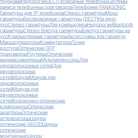
трубками
Недорогие
DECT
Проводные телефоны
Системы
записи телефонных разговоров
Телефония PANASONIC
Гарнитуры для IP-телефонов
Стерео гарнитуры
Моно
гарнитуры
Беспроводные гарнитуры (DECT)
На одно
ухо
Стерео гарнитуры
Для компьютера
Недорогие
Bluetooth
гарнитуры
Стерео блютуз гарнитуры
Блютуз гарнитуры на
ухо
Компьютерные гарнитуры
Аксессуары для гарнитур
Маршрутизаторы
Коммутаторы
Точки
доступа
Оптические SFP
трансиверы
Роутеры
Оптические
медиаконвертеры
Мультиплексоры
Для
одноволоконных сетей
Для
двухволоконых
сетей
Модули
Модули для
одноволоконных
сетей
Модули для
двухволоконных
сетей
Волоконно-оптические
компоненты
Оптические
адаптеры
Оптические
аттенюаторы
Шнуры
оптические G652D
Шнуры
оптические
монтажные
Шнуры