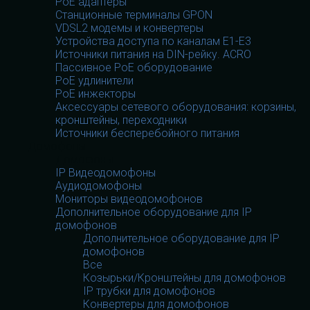
PoE адаптеры
Станционные терминалы GPON
VDSL2 модемы и конвертеры
Устройства доступа по каналам E1-E3
Источники питания на DIN-рейку. ACRO
Пассивное PoE оборудование
PoE удлинители
PoE инжекторы
Аксессуары сетевого оборудования: корзины,
кронштейны, переходники
Источники бесперебойного питания
Домофоны
Домофоны
IP Видеодомофоны
Аудиодомофоны
Мониторы видеодомофонов
Дополнительное оборудование для IP
домофонов
Дополнительное оборудование для IP
домофонов
Все
Козырьки/Кронштейны для домофонов
IP трубки для домофонов
Конвертеры для домофонов