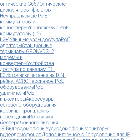
оптические G657
Оптические
циркуляторы, фильтры
Неуправляемые PoE
коммутаторы и
конвертеры
Управляемые PoE
коммутаторы (L2/
L2+)
Уличные узлы доступа
PoE
адаптеры
Станционные
терминалы GPON
VDSL2
модемы и
конвертеры
Устройства
доступа по каналам E1-
E3
Источники питания на DIN-
рейку. ACRO
Пассивное PoE
оборудование
PoE
удлинители
PoE
инжекторы
Аксессуары
сетевого оборудования:
корзины, кронштейны,
переходники
Источники
бесперебойного питания
IP Видеодомофоны
Аудиодомофоны
Мониторы
видеодомофонов
Дополнительное оборудование для IP