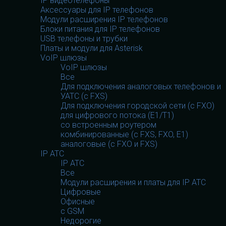
IP видеотелефоны
Аксессуары для IP телефонов
Модули расширения IP телефонов
Блоки питания для IP телефонов
USB телефоны и трубки
Платы и модули для Asterisk
VoIP шлюзы
VoIP шлюзы
Все
Для подключения аналоговых телефонов и
УАТС (с FXS)
Для подключения городской сети (с FXO)
для цифрового потока (E1/T1)
со встроенным роутером
комбинированные (c FXS, FXO, E1)
аналоговые (с FXO и FXS)
IP АТС
IP АТС
Все
Модули расширения и платы для IP АТС
Цифровые
Офисные
с GSM
Недорогие