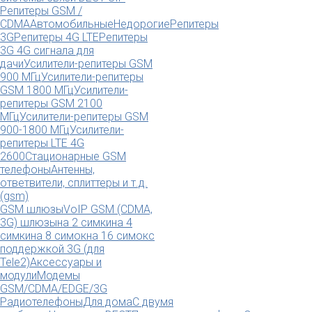
Репитеры GSM /
CDMA
Автомобильные
Недорогие
Репитеры
3G
Репитеры 4G LTE
Репитеры
3G 4G сигнала для
дачи
Усилители-репитеры GSM
900 МГц
Усилители-репитеры
GSM 1800 МГц
Усилители-
репитеры GSM 2100
МГц
Усилители-репитеры GSM
900-1800 МГц
Усилители-
репитеры LTE 4G
2600
Стационарные GSM
телефоны
Антенны,
ответвители, сплиттеры и т.д.
(gsm)
GSM шлюзы
VoIP GSM (CDMA,
3G) шлюзы
на 2 симки
на 4
симки
на 8 симок
на 16 симок
с
поддержкой 3G (для
Tele2)
Аксессуары и
модули
Модемы
GSM/CDMA/EDGE/3G
Радиотелефоны
Для дома
С двумя