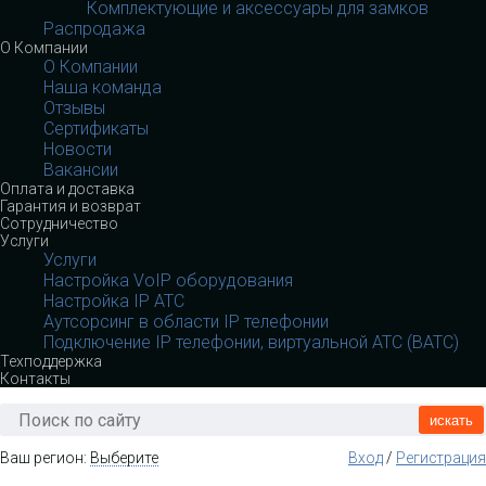
Комплектующие и аксессуары для замков
Распродажа
О Компании
О Компании
Наша команда
Отзывы
Сертификаты
Новости
Вакансии
Оплата и доставка
Гарантия и возврат
Сотрудничество
Услуги
Услуги
Настройка VoIP оборудования
Настройка IP АТС
Аутсорсинг в области IP телефонии
Подключение IP телефонии, виртуальной АТС (ВАТС)
Техподдержка
Контакты
искать
Ваш регион:
Выберите
Вход
/
Регистрация