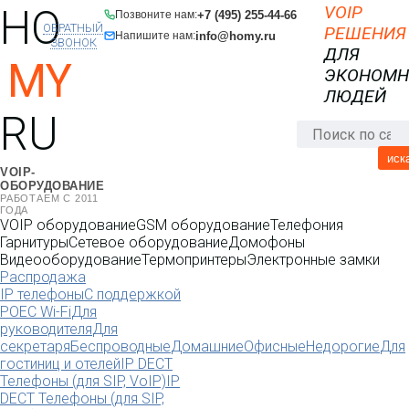
HO
VOIP
+7 (495) 255-44-66
Позвоните нам:
ОБРАТНЫЙ
РЕШЕНИЯ
info@homy.ru
Напишите нам:
ЗВОНОК
ДЛЯ
MY
ЭКОНОМ
ЛЮДЕЙ
RU
иск
VOIP-
ОБОРУДОВАНИЕ
РАБОТАЕМ С 2011
ГОДА
VOIP оборудование
GSM оборудование
Телефония
Гарнитуры
Сетевое оборудование
Домофоны
Видеооборудование
Термопринтеры
Электронные замки
Распродажа
IP телефоны
С поддержкой
POE
C Wi-Fi
Для
руководителя
Для
секретаря
Беспроводные
Домашние
Офисные
Недорогие
Для
гостиниц и отелей
IP DECT
Телефоны (для SIP, VoIP)
IP
DECT Телефоны (для SIP,