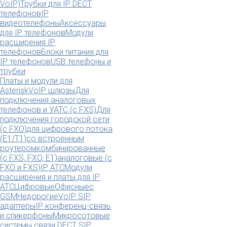
VoIP)
Трубки для IP DECT
телефонов
IP
видеотелефоны
Аксессуары
для IP телефонов
Модули
расширения IP
телефонов
Блоки питания для
IP телефонов
USB телефоны и
трубки
Платы и модули для
Asterisk
VoIP шлюзы
Для
подключения аналоговых
телефонов и УАТС (с FXS)
Для
подключения городской сети
(с FXO)
для цифрового потока
(E1/T1)
со встроенным
роутером
комбинированные
(c FXS, FXO, E1)
аналоговые (с
FXO и FXS)
IP АТС
Модули
расширения и платы для IP
АТС
Цифровые
Офисные
с
GSM
Недорогие
VoIP SIP
адаптеры
IP конференц-связь
и спикерфоны
Микросотовые
системы связи DECT SIP