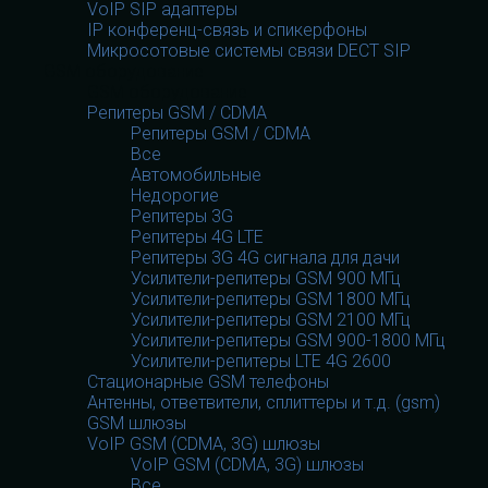
VoIP SIP адаптеры
IP конференц-связь и спикерфоны
Микросотовые системы связи DECT SIP
GSM оборудование
GSM оборудование
Репитеры GSM / CDMA
Репитеры GSM / CDMA
Все
Автомобильные
Недорогие
Репитеры 3G
Репитеры 4G LTE
Репитеры 3G 4G сигнала для дачи
Усилители-репитеры GSM 900 МГц
Усилители-репитеры GSM 1800 МГц
Усилители-репитеры GSM 2100 МГц
Усилители-репитеры GSM 900-1800 МГц
Усилители-репитеры LTE 4G 2600
Стационарные GSM телефоны
Антенны, ответвители, сплиттеры и т.д. (gsm)
GSM шлюзы
VoIP GSM (CDMA, 3G) шлюзы
VoIP GSM (CDMA, 3G) шлюзы
Все