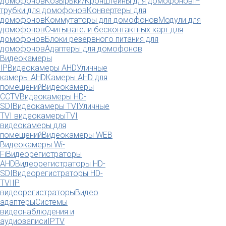
домофонов
Козырьки/Кронштейны для домофонов
IP
трубки для домофонов
Конвертеры для
домофонов
Коммутаторы для домофонов
Модули для
домофонов
Считыватели бесконтактных карт для
домофонов
Блоки резервного питания для
домофонов
Адаптеры для домофонов
Видеокамеры
IP
Видеокамеры AHD
Уличные
камеры AHD
Камеры AHD для
помещений
Видеокамеры
CCTV
Видеокамеры HD-
SDI
Видеокамеры TVI
Уличные
TVI видеокамеры
TVI
видеокамеры для
помещений
Видеокамеры WEB
Видеокамеры Wi-
Fi
Видеорегистраторы
AHD
Видеорегистраторы HD-
SDI
Видеорегистраторы HD-
TVI
IP
видеорегистраторы
Видео
адаптеры
Системы
видеонаблюдения и
аудиозаписи
IPTV