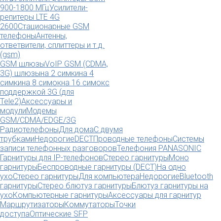
900-1800 МГц
Усилители-
репитеры LTE 4G
2600
Стационарные GSM
телефоны
Антенны,
ответвители, сплиттеры и т.д.
(gsm)
GSM шлюзы
VoIP GSM (CDMA,
3G) шлюзы
на 2 симки
на 4
симки
на 8 симок
на 16 симок
с
поддержкой 3G (для
Tele2)
Аксессуары и
модули
Модемы
GSM/CDMA/EDGE/3G
Радиотелефоны
Для дома
С двумя
трубками
Недорогие
DECT
Проводные телефоны
Системы
записи телефонных разговоров
Телефония PANASONIC
Гарнитуры для IP-телефонов
Стерео гарнитуры
Моно
гарнитуры
Беспроводные гарнитуры (DECT)
На одно
ухо
Стерео гарнитуры
Для компьютера
Недорогие
Bluetooth
гарнитуры
Стерео блютуз гарнитуры
Блютуз гарнитуры на
ухо
Компьютерные гарнитуры
Аксессуары для гарнитур
Маршрутизаторы
Коммутаторы
Точки
доступа
Оптические SFP