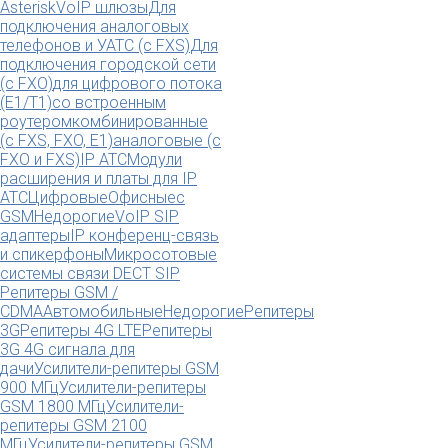
Asterisk
VoIP шлюзы
Для
подключения аналоговых
телефонов и УАТС (с FXS)
Для
подключения городской сети
(с FXO)
для цифрового потока
(E1/T1)
со встроенным
роутером
комбинированные
(c FXS, FXO, E1)
аналоговые (с
FXO и FXS)
IP АТС
Модули
расширения и платы для IP
АТС
Цифровые
Офисные
с
GSM
Недорогие
VoIP SIP
адаптеры
IP конференц-связь
и спикерфоны
Микросотовые
системы связи DECT SIP
Репитеры GSM /
CDMA
Автомобильные
Недорогие
Репитеры
3G
Репитеры 4G LTE
Репитеры
3G 4G сигнала для
дачи
Усилители-репитеры GSM
900 МГц
Усилители-репитеры
GSM 1800 МГц
Усилители-
репитеры GSM 2100
МГц
Усилители-репитеры GSM