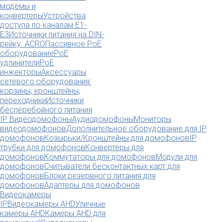
модемы и
конвертеры
Устройства
доступа по каналам E1-
E3
Источники питания на DIN-
рейку. ACRO
Пассивное PoE
оборудование
PoE
удлинители
PoE
инжекторы
Аксессуары
сетевого оборудования:
корзины, кронштейны,
переходники
Источники
бесперебойного питания
IP Видеодомофоны
Аудиодомофоны
Мониторы
видеодомофонов
Дополнительное оборудование для IP
домофонов
Козырьки/Кронштейны для домофонов
IP
трубки для домофонов
Конвертеры для
домофонов
Коммутаторы для домофонов
Модули для
домофонов
Считыватели бесконтактных карт для
домофонов
Блоки резервного питания для
домофонов
Адаптеры для домофонов
Видеокамеры
IP
Видеокамеры AHD
Уличные
камеры AHD
Камеры AHD для