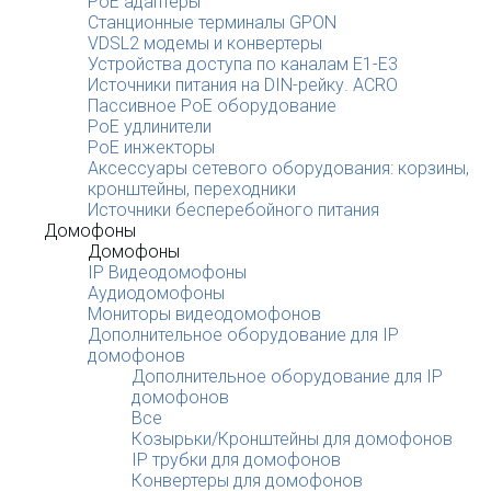
PoE адаптеры
Станционные терминалы GPON
VDSL2 модемы и конвертеры
Устройства доступа по каналам E1-E3
Источники питания на DIN-рейку. ACRO
Пассивное PoE оборудование
PoE удлинители
PoE инжекторы
Аксессуары сетевого оборудования: корзины,
кронштейны, переходники
Источники бесперебойного питания
Домофоны
Домофоны
IP Видеодомофоны
Аудиодомофоны
Мониторы видеодомофонов
Дополнительное оборудование для IP
домофонов
Дополнительное оборудование для IP
домофонов
Все
Козырьки/Кронштейны для домофонов
IP трубки для домофонов
Конвертеры для домофонов