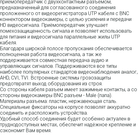
приемопередатчик с двухконтактным разъемом,
предназначенный для согласованного соединения
проложенного от видеорегистратора UTP кабеля с BNC
коннектором видеокамеры, с целью усиления и передачи
HD видеосигнала. Приёмопередатчик улучшает
помехозащищенность сигнала и позволяет использовать
для питания и видеосигнала параллельные жилы UTP
кабеля.
Благодаря широкой полосе пропускания обеспечивается
полноценная работа видеосигнала, а так же
поддерживается совместная передача аудио и
управляющих сигналов. Поддерживаются все типы
наиболее популярных стандартов видеонаблюдения аналог,
AHD, CVI, TVI. Встроенные системы грозозащиты
предотвратят выход оборудования из строя.
Со стороны кабеля разъем имеет зажимные контакты, а со
стороны видеокамеры BNC разъем - Male (папа).
Материалы разъема: пластик, нержавеющая сталь.
Специальные фиксаторы на корпусе позволят аккуратно
соединить и расположить устройства.
Удобный способ соединения будет особенно актуален в
труднодоступных местах, обеспечит надёжное крепление и
сэкономит Вам время.