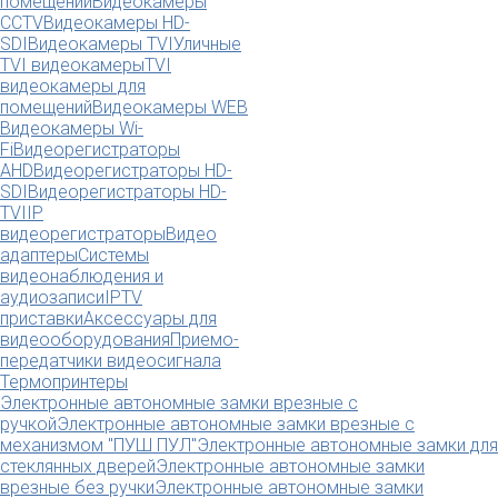
помещений
Видеокамеры
CCTV
Видеокамеры HD-
SDI
Видеокамеры TVI
Уличные
TVI видеокамеры
TVI
видеокамеры для
помещений
Видеокамеры WEB
Видеокамеры Wi-
Fi
Видеорегистраторы
AHD
Видеорегистраторы HD-
SDI
Видеорегистраторы HD-
TVI
IP
видеорегистраторы
Видео
адаптеры
Системы
видеонаблюдения и
аудиозаписи
IPTV
приставки
Аксессуары для
видеооборудования
Приемо-
передатчики видеосигнала
Термопринтеры
Электронные автономные замки врезные с
ручкой
Электронные автономные замки врезные с
механизмом "ПУШ ПУЛ"
Электронные автономные замки для
стеклянных дверей
Электронные автономные замки
врезные без ручки
Электронные автономные замки