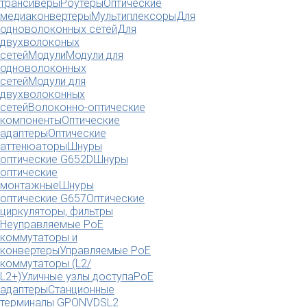
трансиверы
Роутеры
Оптические
медиаконвертеры
Мультиплексоры
Для
одноволоконных сетей
Для
двухволоконых
сетей
Модули
Модули для
одноволоконных
сетей
Модули для
двухволоконных
сетей
Волоконно-оптические
компоненты
Оптические
адаптеры
Оптические
аттенюаторы
Шнуры
оптические G652D
Шнуры
оптические
монтажные
Шнуры
оптические G657
Оптические
циркуляторы, фильтры
Неуправляемые PoE
коммутаторы и
конвертеры
Управляемые PoE
коммутаторы (L2/
L2+)
Уличные узлы доступа
PoE
адаптеры
Станционные
терминалы GPON
VDSL2