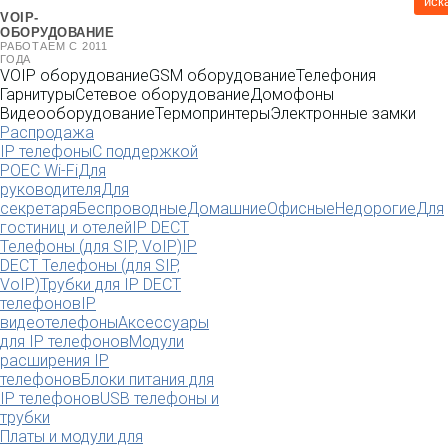
иск
VOIP-
ОБОРУДОВАНИЕ
РАБОТАЕМ С 2011
ГОДА
VOIP оборудование
GSM оборудование
Телефония
Гарнитуры
Сетевое оборудование
Домофоны
Видеооборудование
Термопринтеры
Электронные замки
Распродажа
IP телефоны
С поддержкой
POE
C Wi-Fi
Для
руководителя
Для
секретаря
Беспроводные
Домашние
Офисные
Недорогие
Для
гостиниц и отелей
IP DECT
Телефоны (для SIP, VoIP)
IP
DECT Телефоны (для SIP,
VoIP)
Трубки для IP DECT
телефонов
IP
видеотелефоны
Аксессуары
для IP телефонов
Модули
расширения IP
телефонов
Блоки питания для
IP телефонов
USB телефоны и
трубки
Платы и модули для