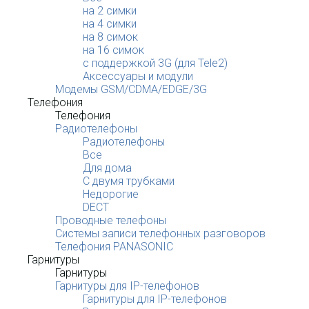
на 2 симки
на 4 симки
на 8 симок
на 16 симок
с поддержкой 3G (для Tele2)
Аксессуары и модули
Модемы GSM/CDMA/EDGE/3G
Телефония
Телефония
Радиотелефоны
Радиотелефоны
Все
Для дома
С двумя трубками
Недорогие
DECT
Проводные телефоны
Системы записи телефонных разговоров
Телефония PANASONIC
Гарнитуры
Гарнитуры
Гарнитуры для IP-телефонов
Гарнитуры для IP-телефонов