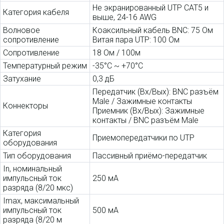
Не экранированный UTP CAT5 и
Категория кабеля
выше, 24-16 AWG
Волновое
Коаксильный кабель BNC: 75 Ом
сопротивление
Витая пара UTP: 100 Ом
Сопротивление
18 Ом / 100м
Температурный режим
-35°С ~ +70°С
Затухание
0,3 дБ
Передатчик (Вх/Вых): BNC разъём
Male / Зажимные контакты
Коннекторы
Приемник (Вх/Вых): Зажимные
контакты / BNC разъём Male
Категория
Приемопередатчики по UTP
оборудования
Тип оборудования
Пассивный приёмо-передатчик
In, номинальный
импульсный ток
250 мA
разряда (8/20 мкс)
Imax, максимальный
импульсный ток
500 мA
разряда (8/20 м