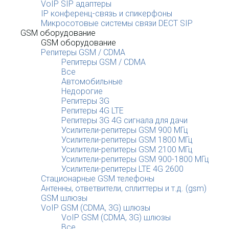
VoIP SIP адаптеры
IP конференц-связь и спикерфоны
Микросотовые системы связи DECT SIP
GSM оборудование
GSM оборудование
Репитеры GSM / CDMA
Репитеры GSM / CDMA
Все
Автомобильные
Недорогие
Репитеры 3G
Репитеры 4G LTE
Репитеры 3G 4G сигнала для дачи
Усилители-репитеры GSM 900 МГц
Усилители-репитеры GSM 1800 МГц
Усилители-репитеры GSM 2100 МГц
Усилители-репитеры GSM 900-1800 МГц
Усилители-репитеры LTE 4G 2600
Стационарные GSM телефоны
Антенны, ответвители, сплиттеры и т.д. (gsm)
GSM шлюзы
VoIP GSM (CDMA, 3G) шлюзы
VoIP GSM (CDMA, 3G) шлюзы
Все