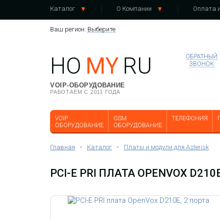
Каталог
О Компании
Оплата и
Ваш регион:
Выберите
HO
MY
RU
ОБРАТНЫЙ
ЗВОНОК
VOIP-ОБОРУДОВАНИЕ
РАБОТАЕМ С 2011 ГОДА
VOIP
GSM
ТЕЛЕФОНИЯ
ОБОРУДОВАНИЕ
ОБОРУДОВАНИЕ
Главная
-
Каталог
-
Платы и модули для Asterisk
PCI-E PRI ПЛАТА OPENVOX D210