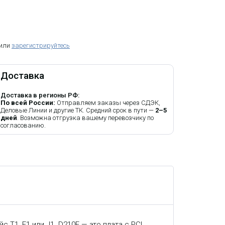
 или
зарегистрируйтесь
Доставка
Доставка в регионы РФ:
По всей России:
Отправляем заказы через СДЭК,
Деловые Линии и другие ТК. Средний срок в пути —
2–5
дней
. Возможна отгрузка вашему перевозчику по
согласованию.
 T1, E1 или J1. D210E — это плата с PCI