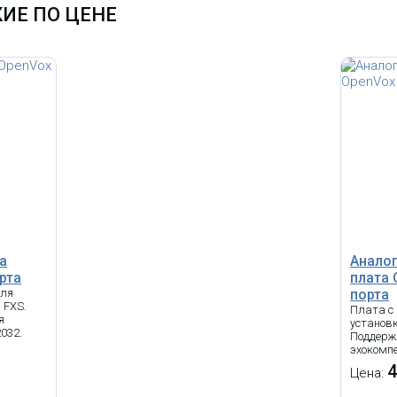
ИЕ ПО ЦЕНЕ
а
Аналог
рта
плата 
для
порта
 FXS.
Плата с
я
установк
032.
Поддерж
эхокомп
4
Цена: