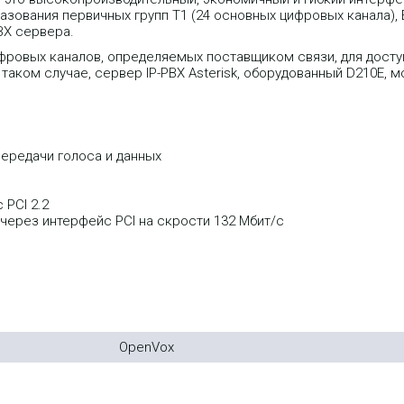
азования первичных групп T1 (24 основных цифровых канала), E
BX сервера.
фровых каналов, определяемых поставщиком связи, для доступ
таком случае, сервер IP-PBX Asterisk, оборудованный D210E, 
 передачи голоса и данных
 PCI 2.2
 через интерфейс PCI на скрости 132 Mбит/с
OpenVox