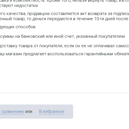
вка и комплектность. Кроме того, нельзя вернуть товар, изго
ствуют недостатки.
го качества, продавцом составляется акт возврата за подпис
нный товар, то деньги передаются в течение 10-ти дней после
дующих способов:
уммы на банковский или иной счет, указанный покупателем.
оставку товара от покупателя, если он ее не оплачивал самос
наш магазин предлагает воспользоваться гарантийными обяза
К сравнению
или
В избранное