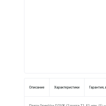
Описание
Характеристики
Гарантия,
Плата OpenVox D210E (2 порта T1, E1 или J1) 