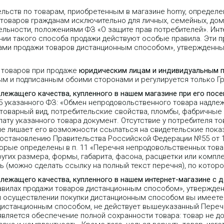
ельств по товарам, приобретенным в магазине homy, опреде
 товаров гражданам исключительно для личных, семейных, дом
льности, положениями ФЗ «О защите прав потребителей». Инт
ии такого способа продажи действуют особые правила. Эти пр
лами продажи товаров дистанционным способом», утвержденн
 товаров при продаже
юридическим лицам и индивидуальным 
ым и подписанным обоими сторонами и регулируется только 
длежащего качества, купленного в нашем магазине при его пос
25 указанного ФЗ: «Обмен непродовольственного товара надле
 товарный вид, потребительские свойства, пломбы, фабричные
ту указанного товара документ. Отсутствие у потребителя то
не лишает его возможности ссылаться на свидетельские пока
Постановлению Правительства Российской Федерации №55 от 1
орые определены в п. 11 «Перечня непродовольственных тов
угих размера, формы, габарита, фасона, расцветки или компле
 (можно сделать ссылку на полный текст перечня), по которо
длежащего качества, купленного в нашем интернет-магазине с 
равилах продажи товаров дистанционным способом», утвержде
 при осуществлении покупки дистанционным способом вы имеете 
 дистанционным способом, не действует вышеуказанный Переч
является обеспечение полной сохранности товара: товар не д