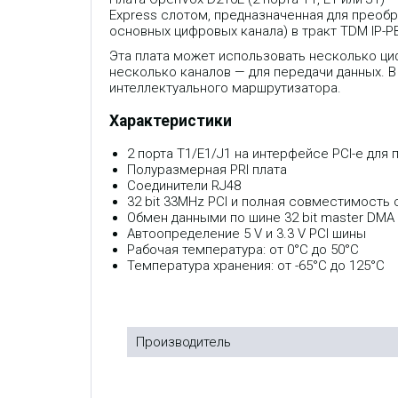
Express слотом, предназначенная для преобр
основных цифровых канала) в тракт TDM IP-P
Эта плата может использовать несколько ци
несколько каналов — для передачи данных. В 
интеллектуального маршрутизатора.
Характеристики
2 портa T1/E1/J1 на интерфейсе PCI-e для
Полуразмерная PRI плата
Соединители RJ48
32 bit 33MHz PCI и полная совместимость с
Обмен данными по шине 32 bit master DMA
Автоопределение 5 V и 3.3 V PCI шины
Рабочая температура: от 0°C до 50°C
Температура хранения: от -65°C до 125°C
Производитель