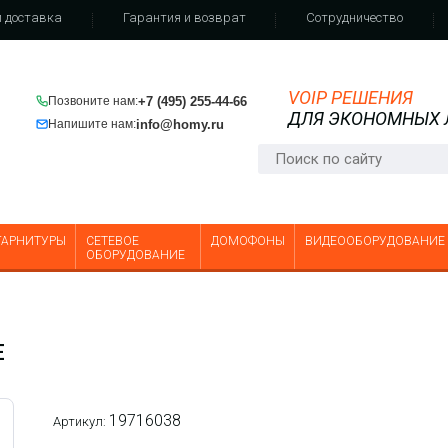
 доставка
Гарантия и возврат
Сотрудничество
VOIP РЕШЕНИЯ
+7 (495) 255-44-66
Позвоните нам:
ДЛЯ ЭКОНОМНЫХ
info@homy.ru
Напишите нам:
ГАРНИТУРЫ
СЕТЕВОЕ
ДОМОФОНЫ
ВИДЕООБОРУДОВАНИЕ
ОБОРУДОВАНИЕ
E
19716038
Артикул: