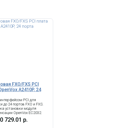
овая FXO/FXS PCI
OpenVox A2410P, 24
 интерфейсом PCI для
и до 24 портов FXO и FXS.
ка установки модуля
енсации OpenVox EC2032.
0 729.01 р.