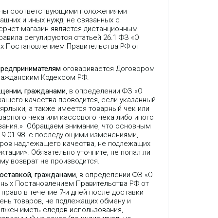
лены соответствующими положениями
ашних и иных нужд, не связанных с
ернет-магазин является дистанционным
авила регулируются статьей 26.1 ФЗ «О
ых Постановлением Правительства РФ от
предпринимателям
оговаривается Договором
Гражданским Кодексом РФ.
ещении, гражданами
, в определении ФЗ «О
жащего качества проводится, если указанный
 ярлыки, а также имеется товарный чек или
варного чека или кассового чека либо иного
зания.» Обращаем внимание, что основным
9.01.98. с последующими изменениями,
аров надлежащего качества, не подлежащих
ктации». Обязательно уточните, не попал ли
му возврат не производится.
доставкой, гражданами
, в определении ФЗ «О
нных Постановлением Правительства РФ от
право в течение 7-и дней после доставки
ень товаров, не подлежащих обмену и
олжен иметь следов использования,