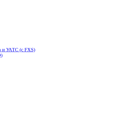
 и УАТС (с FXS)
O)