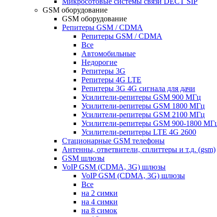
Микросотовые системы связи DECT SIP
GSM оборудование
GSM оборудование
Репитеры GSM / CDMA
Репитеры GSM / CDMA
Все
Автомобильные
Недорогие
Репитеры 3G
Репитеры 4G LTE
Репитеры 3G 4G сигнала для дачи
Усилители-репитеры GSM 900 МГц
Усилители-репитеры GSM 1800 МГц
Усилители-репитеры GSM 2100 МГц
Усилители-репитеры GSM 900-1800 МГ
Усилители-репитеры LTE 4G 2600
Стационарные GSM телефоны
Антенны, ответвители, сплиттеры и т.д. (gsm)
GSM шлюзы
VoIP GSM (CDMA, 3G) шлюзы
VoIP GSM (CDMA, 3G) шлюзы
Все
на 2 симки
на 4 симки
на 8 симок