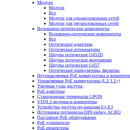
Модули
Модули
Все
Модули для одноволоконных сетей
Модули для двухволоконных сетей
Волоконно-оптические компоненты
Волоконно-оптические компоненты
Все
Оптические адаптеры
Оптические аттенюаторы
Шнуры оптические G652D
Шнуры оптические монтажные
Шнуры оптические G657
Оптические циркуляторы, фильтры
Неуправляемые PoE коммутаторы и конверте
Управляемые PoE коммутаторы (L2/ L2+)
Уличные узлы доступа
PoE адаптеры
Станционные терминалы GPON
VDSL2 модемы и конвертеры
Устройства доступа по каналам E1-E3
Источники питания на DIN-рейку. ACRO
Пассивное PoE оборудование
PoE удлинители
PoE инжекторы