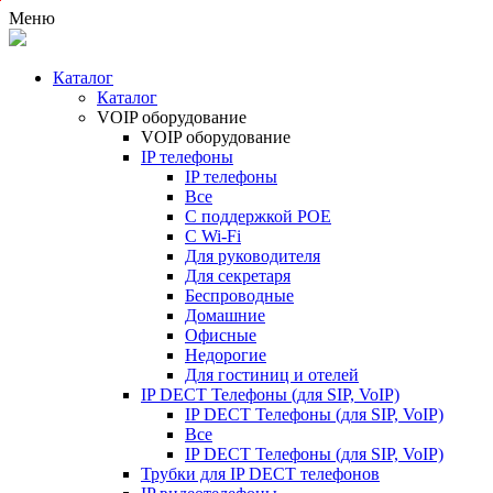
F
Меню
X
O
и
Каталог
F
Каталог
X
VOIP оборудование
S
VOIP оборудование
IP телефоны
IP телефоны
Все
С поддержкой POE
C Wi-Fi
Для руководителя
Для секретаря
Беспроводные
Домашние
Офисные
Недорогие
Для гостиниц и отелей
IP DECT Телефоны (для SIP, VoIP)
IP DECT Телефоны (для SIP, VoIP)
Все
IP DECT Телефоны (для SIP, VoIP)
Трубки для IP DECT телефонов