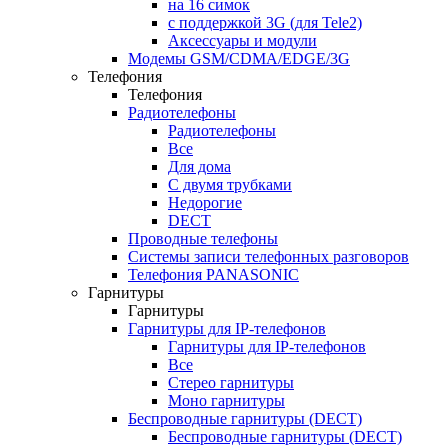
на 16 симок
с поддержкой 3G (для Tele2)
Аксессуары и модули
Модемы GSM/CDMA/EDGE/3G
Телефония
Телефония
Радиотелефоны
Радиотелефоны
Все
Для дома
С двумя трубками
Недорогие
DECT
Проводные телефоны
Системы записи телефонных разговоров
Телефония PANASONIC
Гарнитуры
Гарнитуры
Гарнитуры для IP-телефонов
Гарнитуры для IP-телефонов
Все
Стерео гарнитуры
Моно гарнитуры
Беспроводные гарнитуры (DECT)
Беспроводные гарнитуры (DECT)