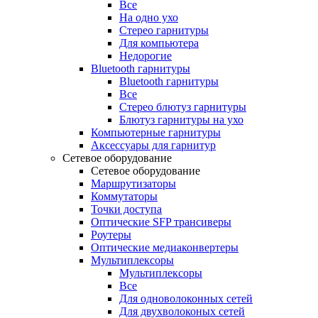
Все
На одно ухо
Стерео гарнитуры
Для компьютера
Недорогие
Bluetooth гарнитуры
Bluetooth гарнитуры
Все
Стерео блютуз гарнитуры
Блютуз гарнитуры на ухо
Компьютерные гарнитуры
Аксессуары для гарнитур
Сетевое оборудование
Сетевое оборудование
Маршрутизаторы
Коммутаторы
Точки доступа
Оптические SFP трансиверы
Роутеры
Оптические медиаконвертеры
Мультиплексоры
Мультиплексоры
Все
Для одноволоконных сетей
Для двухволоконых сетей