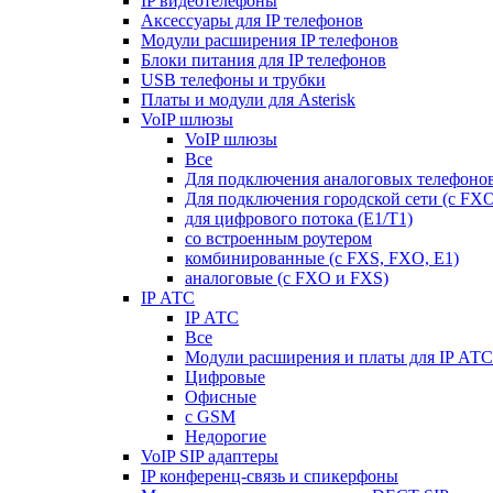
IP видеотелефоны
Аксессуары для IP телефонов
Модули расширения IP телефонов
Блоки питания для IP телефонов
USB телефоны и трубки
Платы и модули для Asterisk
VoIP шлюзы
VoIP шлюзы
Все
Для подключения аналоговых телефонов
Для подключения городской сети (с FX
для цифрового потока (E1/T1)
со встроенным роутером
комбинированные (c FXS, FXO, E1)
аналоговые (с FXO и FXS)
IP АТС
IP АТС
Все
Модули расширения и платы для IP АТС
Цифровые
Офисные
с GSM
Недорогие
VoIP SIP адаптеры
IP конференц-связь и спикерфоны