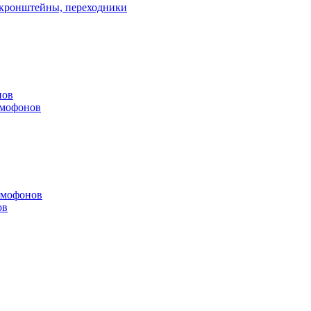
, кронштейны, переходники
нов
омофонов
омофонов
ов