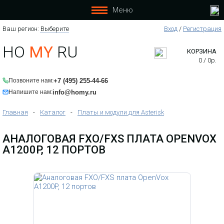
A
Меню
1
2
Ваш регион:
Выберите
Вход
/
Регистрация
0
0
HO
MY
RU
P
КОРЗИНА
0
/
0
р.
+7 (495) 255-44-66
Позвоните нам:
info@homy.ru
Напишите нам:
Главная
-
Каталог
-
Платы и модули для Asterisk
АНАЛОГОВАЯ FXO/FXS ПЛАТА OPENVOX
A1200P, 12 ПОРТОВ