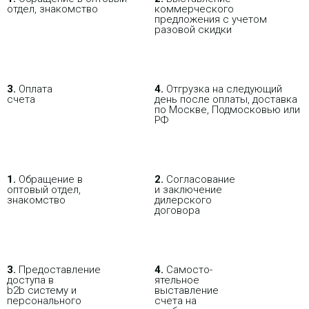
отдел, знакомство
коммерческого
предложения с учетом
разовой скидки
3.
Оплата
4.
Отгрузка на следующий
счета
день после оплаты, доставка
по Москве, Подмосковью или
РФ
1.
Обращение в
2.
Согласование
оптовый отдел,
и заключение
знакомство
дилерского
договора
В РОЗНИЦУ
ОПТОВИКАМ
ПАРТНЕРАМ
ПОКУПАЯ С НАСТРОЙКОЙ
3.
Пре­до­ста­вле­ние
4.
Само­сто­-
доступа в
ятель­ное
b2b систему и
выставление
персо­нального
счета на