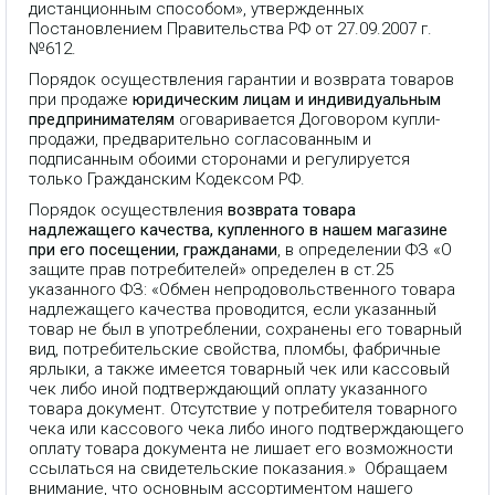
дистанционным способом», утвержденных
Постановлением Правительства РФ от 27.09.2007 г.
№612.
Порядок осуществления гарантии и возврата товаров
при продаже
юридическим лицам и индивидуальным
предпринимателям
оговаривается Договором купли-
продажи, предварительно согласованным и
подписанным обоими сторонами и регулируется
только Гражданским Кодексом РФ.
Порядок осуществления
возврата товара
надлежащего качества, купленного в нашем магазине
при его посещении, гражданами
, в определении ФЗ «О
защите прав потребителей» определен в ст.25
указанного ФЗ: «Обмен непродовольственного товара
надлежащего качества проводится, если указанный
товар не был в употреблении, сохранены его товарный
вид, потребительские свойства, пломбы, фабричные
ярлыки, а также имеется товарный чек или кассовый
чек либо иной подтверждающий оплату указанного
товара документ. Отсутствие у потребителя товарного
чека или кассового чека либо иного подтверждающего
оплату товара документа не лишает его возможности
ссылаться на свидетельские показания.» Обращаем
внимание, что основным ассортиментом нашего