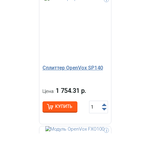
Аналоговый однопортовый модуль
FXO для плат серии OpenVox
A400/A800/A1200
Сплиттер OpenVox SP140
1 754.31 р.
Цена:
КУПИТЬ
i
Аналоговый однопортовый модуль
FXS для плат серии OpenVox