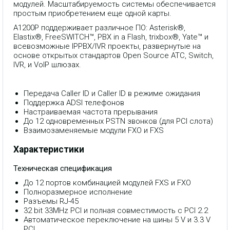
модулей. Масштабируемость системы обеспечивается
простым приобретением еще одной карты.
A1200P поддерживает различное ПО: Asterisk®,
Elastix®, FreeSWITCH™, PBX in a Flash, trixbox®, Yate™ и
всевозможные IPPBX/IVR проекты, развернутые на
основе открытых стандартов Open Source АТС, Switch,
IVR, и VoIP шлюзах.
Передача Caller ID и Caller ID в режиме ожидания
Поддержка ADSI телефонов
Настраиваемая частота прерывания
До 12 одновременных PSTN звонков (для PCI слота)
Взаимозаменяемые модули FXO и FXS
Характеристики
Техническая спецификация
До 12 портов комбинацией модулей FXS и FXO
Полноразмерное исполнение
Разъемы RJ-45
32 bit 33MHz PCI и полная совместимость с PCI 2.2
Автоматическое переключение на шины 5 V и 3.3 V
PCI