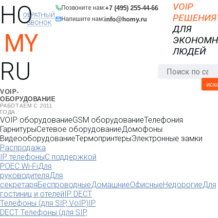
HO
VOIP
+7 (495) 255-44-66
Позвоните нам:
ОБРАТНЫЙ
РЕШЕНИЯ
info@homy.ru
Напишите нам:
ЗВОНОК
ДЛЯ
MY
ЭКОНОМ
ЛЮДЕЙ
RU
иск
VOIP-
ОБОРУДОВАНИЕ
РАБОТАЕМ С 2011
ГОДА
VOIP оборудование
GSM оборудование
Телефония
Гарнитуры
Сетевое оборудование
Домофоны
Видеооборудование
Термопринтеры
Электронные замки
Распродажа
IP телефоны
С поддержкой
POE
C Wi-Fi
Для
руководителя
Для
секретаря
Беспроводные
Домашние
Офисные
Недорогие
Для
гостиниц и отелей
IP DECT
Телефоны (для SIP, VoIP)
IP
DECT Телефоны (для SIP,