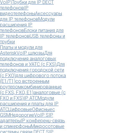
VoIP)
Трубки для IP DECT
телефонов
IP
видеотелефоны
Аксессуары
для IP телефонов
Модули
расширения IP
телефонов
Блоки питания для
IP телефонов
USB телефоны и
трубки
Платы и модули для
Asterisk
VoIP шлюзы
Для
подключения аналоговых
телефонов и УАТС (с FXS)
Для
подключения городской сети
(с FXO)
для цифрового потока
(E1/T1)
со встроенным
роутером
комбинированные
(c FXS, FXO, E1)
аналоговые (с
FXO и FXS)
IP АТС
Модули
расширения и платы для IP
АТС
Цифровые
Офисные
с
GSM
Недорогие
VoIP SIP
адаптеры
IP конференц-связь
и спикерфоны
Микросотовые
системы связи DECT SIP