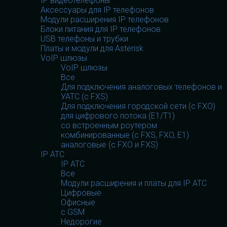
IP видеотелефоны
Аксессуары для IP телефонов
Модули расширения IP телефонов
Блоки питания для IP телефонов
USB телефоны и трубки
Платы и модули для Asterisk
VoIP шлюзы
VoIP шлюзы
Все
Для подключения аналоговых телефонов и
УАТС (с FXS)
Для подключения городской сети (с FXO)
для цифрового потока (E1/T1)
со встроенным роутером
комбинированные (c FXS, FXO, E1)
аналоговые (с FXO и FXS)
IP АТС
IP АТС
Все
Модули расширения и платы для IP АТС
Цифровые
Офисные
с GSM
Недорогие