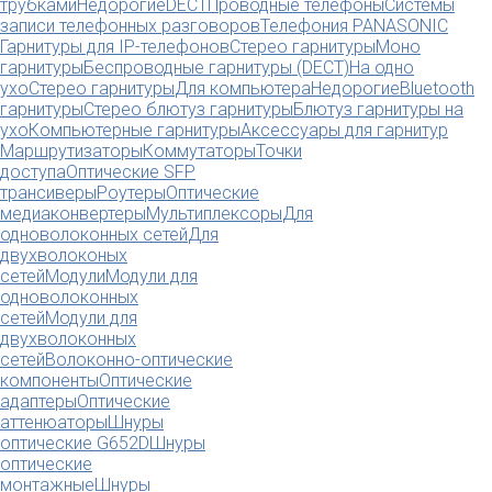
трубками
Недорогие
DECT
Проводные телефоны
Системы
записи телефонных разговоров
Телефония PANASONIC
Гарнитуры для IP-телефонов
Стерео гарнитуры
Моно
гарнитуры
Беспроводные гарнитуры (DECT)
На одно
ухо
Стерео гарнитуры
Для компьютера
Недорогие
Bluetooth
гарнитуры
Стерео блютуз гарнитуры
Блютуз гарнитуры на
ухо
Компьютерные гарнитуры
Аксессуары для гарнитур
Маршрутизаторы
Коммутаторы
Точки
доступа
Оптические SFP
трансиверы
Роутеры
Оптические
медиаконвертеры
Мультиплексоры
Для
одноволоконных сетей
Для
двухволоконых
сетей
Модули
Модули для
одноволоконных
сетей
Модули для
двухволоконных
сетей
Волоконно-оптические
компоненты
Оптические
адаптеры
Оптические
аттенюаторы
Шнуры
оптические G652D
Шнуры
оптические
монтажные
Шнуры