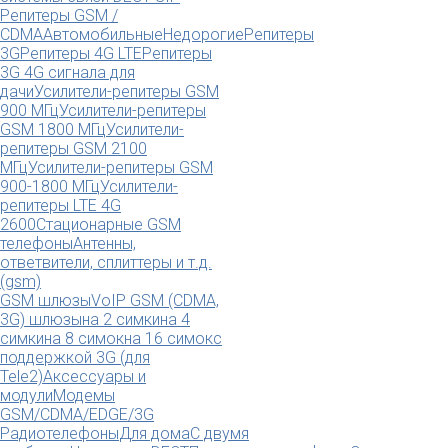
Репитеры GSM /
CDMA
Автомобильные
Недорогие
Репитеры
3G
Репитеры 4G LTE
Репитеры
3G 4G сигнала для
дачи
Усилители-репитеры GSM
900 МГц
Усилители-репитеры
GSM 1800 МГц
Усилители-
репитеры GSM 2100
МГц
Усилители-репитеры GSM
900-1800 МГц
Усилители-
репитеры LTE 4G
2600
Стационарные GSM
телефоны
Антенны,
ответвители, сплиттеры и т.д.
(gsm)
GSM шлюзы
VoIP GSM (CDMA,
3G) шлюзы
на 2 симки
на 4
симки
на 8 симок
на 16 симок
с
поддержкой 3G (для
Tele2)
Аксессуары и
модули
Модемы
GSM/CDMA/EDGE/3G
Радиотелефоны
Для дома
С двумя