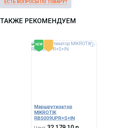
ЕСТЬ ВОПРОСЫ ПО ТОВАРУ?
ТАКЖЕ РЕКОМЕНДУЕМ
-
NEW
i
Сетевое оборудование
MikroTik L009UiGS-2HaxD-IN
Маршрутизатор Wi-Fi 6, 2.4Ггц,
8*1Gbit, 1*SFP 2.5Gbit
Маршрутизатор
MIKROTIK
RB5009UPR+S+IN
32 179.10 р.
Цена: