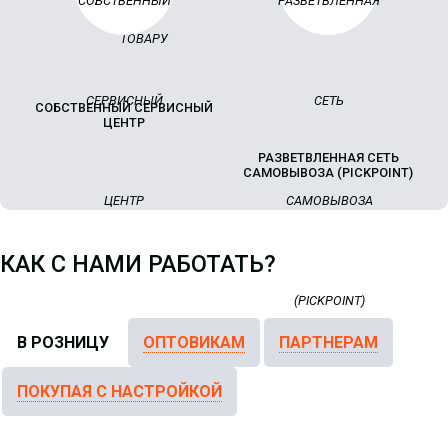
-
NEW
i
Маршрутизатор MikroTik
RB1100x4/RB1100AHx4 13x 1G
Ethernet, 1х microSD, 802.3at
СОБСТВЕННЫЙ СЕРВИСНЫЙ
ЦЕНТР
РАЗВЕТВЛЕННАЯ СЕТЬ
САМОВЫВОЗА (PICKPOINT)
Маршрутизатор MikroTik
КАК С НАМИ РАБОТАТЬ?
CCR2216-1G-12XS-2XQ
263 689.85 р.
Цена:
В РОЗНИЦУ
ОПТОВИКАМ
ПАРТНЕРАМ
КУПИТЬ
ПОКУПАЯ С НАСТРОЙКОЙ
-
i