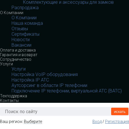
Комплектующие и аксессуары для замков
Распродажа
О Компании
О Компании
Наша команда
Отзывы
Сертификаты
Новости
Вакансии
Оплата и доставка
Гарантия и возврат
Сотрудничество
Услуги
Услуги
Настройка VoIP оборудования
Настройка IP АТС
Аутсорсинг в области IP телефонии
Подключение IP телефонии, виртуальной АТС (ВАТС)
Техподдержка
Контакты
искать
Ваш регион:
Выберите
Вход
/
Регистрация