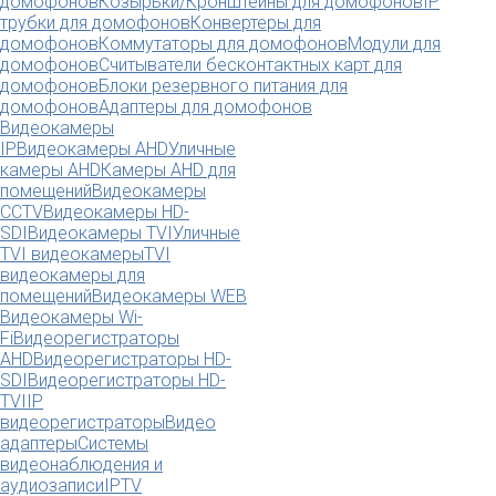
домофонов
Козырьки/Кронштейны для домофонов
IP
трубки для домофонов
Конвертеры для
домофонов
Коммутаторы для домофонов
Модули для
домофонов
Считыватели бесконтактных карт для
домофонов
Блоки резервного питания для
домофонов
Адаптеры для домофонов
Видеокамеры
IP
Видеокамеры AHD
Уличные
камеры AHD
Камеры AHD для
помещений
Видеокамеры
CCTV
Видеокамеры HD-
SDI
Видеокамеры TVI
Уличные
TVI видеокамеры
TVI
видеокамеры для
помещений
Видеокамеры WEB
Видеокамеры Wi-
Fi
Видеорегистраторы
AHD
Видеорегистраторы HD-
SDI
Видеорегистраторы HD-
TVI
IP
видеорегистраторы
Видео
адаптеры
Системы
видеонаблюдения и
аудиозаписи
IPTV