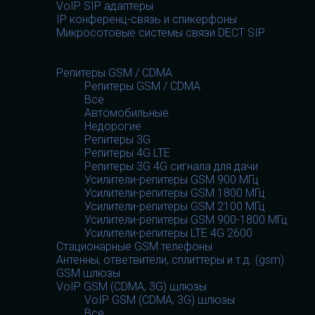
VoIP SIP адаптеры
IP конференц-связь и спикерфоны
Микросотовые системы связи DECT SIP
GSM оборудование
GSM оборудование
Репитеры GSM / CDMA
Репитеры GSM / CDMA
Все
Автомобильные
Недорогие
Репитеры 3G
Репитеры 4G LTE
Репитеры 3G 4G сигнала для дачи
Усилители-репитеры GSM 900 МГц
Усилители-репитеры GSM 1800 МГц
Усилители-репитеры GSM 2100 МГц
Усилители-репитеры GSM 900-1800 МГц
Усилители-репитеры LTE 4G 2600
Стационарные GSM телефоны
Антенны, ответвители, сплиттеры и т.д. (gsm)
GSM шлюзы
VoIP GSM (CDMA, 3G) шлюзы
VoIP GSM (CDMA, 3G) шлюзы
Все