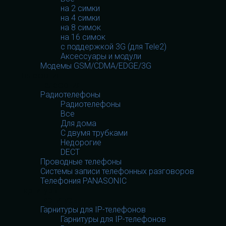
на 2 симки
на 4 симки
на 8 симок
на 16 симок
с поддержкой 3G (для Tele2)
Аксессуары и модули
Модемы GSM/CDMA/EDGE/3G
Телефония
Телефония
Радиотелефоны
Радиотелефоны
Все
Для дома
С двумя трубками
Недорогие
DECT
Проводные телефоны
Системы записи телефонных разговоров
Телефония PANASONIC
Гарнитуры
Гарнитуры
Гарнитуры для IP-телефонов
Гарнитуры для IP-телефонов