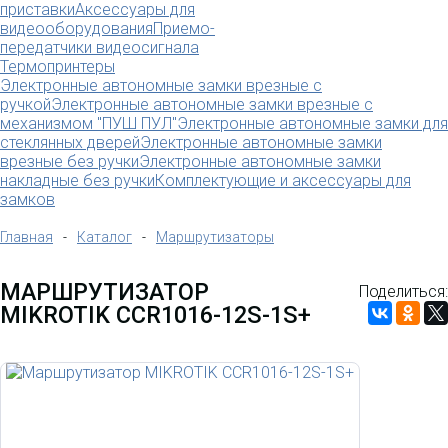
приставки
Аксессуары для
видеооборудования
Приемо-
передатчики видеосигнала
Термопринтеры
Электронные автономные замки врезные с
ручкой
Электронные автономные замки врезные с
механизмом "ПУШ ПУЛ"
Электронные автономные замки для
стеклянных дверей
Электронные автономные замки
врезные без ручки
Электронные автономные замки
накладные без ручки
Комплектующие и аксессуары для
замков
Главная
-
Каталог
-
Маршрутизаторы
МАРШРУТИЗАТОР
Поделиться:
MIKROTIK CCR1016-12S-1S+