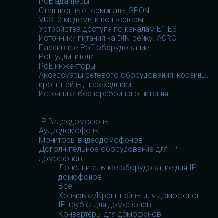
PoE адаптеры
Станционные терминалы GPON
VDSL2 модемы и конвертеры
Устройства доступа по каналам E1-E3
Источники питания на DIN-рейку. ACRO
Пассивное PoE оборудование
PoE удлинители
PoE инжекторы
Аксессуары сетевого оборудования: корзины,
кронштейны, переходники
Источники бесперебойного питания
Домофоны
Домофоны
IP Видеодомофоны
Аудиодомофоны
Мониторы видеодомофонов
Дополнительное оборудование для IP
домофонов
Дополнительное оборудование для IP
домофонов
Все
Козырьки/Кронштейны для домофонов
IP трубки для домофонов
Конвертеры для домофонов