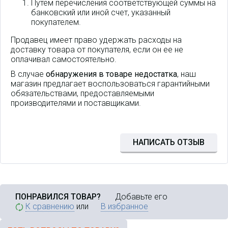
Путем перечисления соответствующей суммы на
банковский или иной счет, указанный
покупателем.
Продавец имеет право удержать расходы на
доставку товара от покупателя, если он ее не
оплачивал самостоятельно.
В случае
обнаружения в товаре недостатка
, наш
магазин предлагает воспользоваться гарантийными
обязательствами, предоставляемыми
производителями и поставщиками.
Новая версия популярного
сверхмощного
маршрутизатора
RB5009UG+S+IN. Но в отличие
НАПИСАТЬ ОТЗЫВ
от предыдущей модели
поддерживает PoE-In / PoE-Out
на всех восьми портах Ethernet.
Идеален для малых и средних
интернет-провайдеров.
Выполнен в самом
ПОНРАВИЛСЯ ТОВАР?
Добавьте его
компактном форм-факторе из
возможных.
К сравнению
или
В избранное