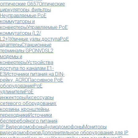
оптические G657
Оптические
циркуляторы, фильтры
Неуправляемые PoE
коммутаторы и
конвертеры
Управляемые PoE
коммутаторы (L2/
L2+)
Уличные узлы доступа
PoE
адаптеры
Станционные
терминалы GPON
VDSL2
модемы и
конвертеры
Устройства
доступа по каналам E1-
E3
Источники питания на DIN-
рейку. ACRO
Пассивное PoE
оборудование
PoE
удлинители
PoE
инжекторы
Аксессуары
сетевого оборудования:
корзины, кронштейны,
переходники
Источники
бесперебойного питания
IP Видеодомофоны
Аудиодомофоны
Мониторы
видеодомофонов
Дополнительное оборудование для IP