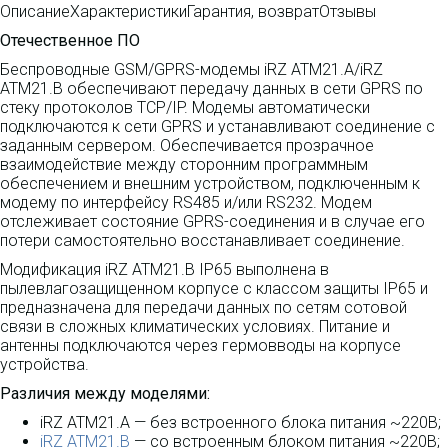
Описание
Характеристики
Гарантия, возврат
Отзывы
Отечественное ПО
Беспроводные GSM/GPRS-модемы iRZ ATM21.А/iRZ
АТМ21.B обеспечивают передачу данных в сети GPRS по
стеку протоколов TCP/IP. Модемы автоматически
подключаются к сети GPRS и устанавливают соединение с
заданным сервером. Обеспечивается прозрачное
взаимодействие между сторонним программным
обеспечением и внешним устройством, подключенным к
модему по интерфейсу RS485 и/или RS232. Модем
отслеживает состояние GPRS-соединения и в случае его
потери самостоятельно восстанавливает соединение.
Модификация iRZ АТМ21.B IP65 выполнена в
пылевлагозащищенном корпусе с классом защиты IP65 и
предназначена для передачи данных по сетям сотовой
связи в сложных климатических условиях. Питание и
антенны подключаются через гермовводы на корпусе
устройства.
Различия между моделями:
iRZ ATM21.А
— без встроенного блока питания ~220В;
iRZ АТМ21.B
— со встроенным блоком питания ~220В;