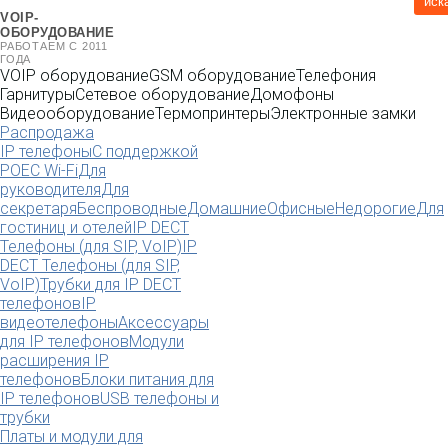
иск
VOIP-
ОБОРУДОВАНИЕ
РАБОТАЕМ С 2011
ГОДА
VOIP оборудование
GSM оборудование
Телефония
Гарнитуры
Сетевое оборудование
Домофоны
Видеооборудование
Термопринтеры
Электронные замки
Распродажа
IP телефоны
С поддержкой
POE
C Wi-Fi
Для
руководителя
Для
секретаря
Беспроводные
Домашние
Офисные
Недорогие
Для
гостиниц и отелей
IP DECT
Телефоны (для SIP, VoIP)
IP
DECT Телефоны (для SIP,
VoIP)
Трубки для IP DECT
телефонов
IP
видеотелефоны
Аксессуары
для IP телефонов
Модули
расширения IP
телефонов
Блоки питания для
IP телефонов
USB телефоны и
трубки
Платы и модули для