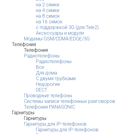
на 2 симки
на 4 симки
на 8 симок
на 16 симок
с поддержкой 3G (для Tele2)
Аксессуары и модули
Модемы GSM/CDMA/EDGE/3G
Телефония
Телефония
Радиотелефоны
Радиотелефоны
Все
Для дома
С двумя трубками
Недорогие
DECT
Проводные телефоны
Системы записи телефонных разговоров
Телефония PANASONIC
Гарнитуры
Гарнитуры
Гарнитуры для IP-телефонов
Гарнитуры для IP-телефонов