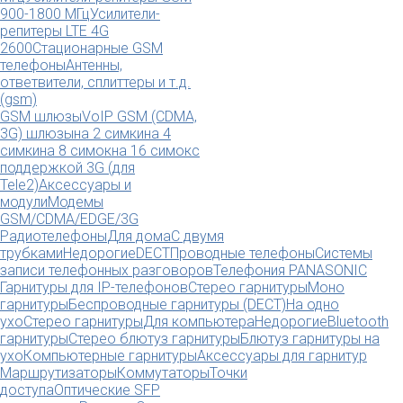
900-1800 МГц
Усилители-
репитеры LTE 4G
2600
Стационарные GSM
телефоны
Антенны,
ответвители, сплиттеры и т.д.
(gsm)
GSM шлюзы
VoIP GSM (CDMA,
3G) шлюзы
на 2 симки
на 4
симки
на 8 симок
на 16 симок
с
поддержкой 3G (для
Tele2)
Аксессуары и
модули
Модемы
GSM/CDMA/EDGE/3G
Радиотелефоны
Для дома
С двумя
трубками
Недорогие
DECT
Проводные телефоны
Системы
записи телефонных разговоров
Телефония PANASONIC
Гарнитуры для IP-телефонов
Стерео гарнитуры
Моно
гарнитуры
Беспроводные гарнитуры (DECT)
На одно
ухо
Стерео гарнитуры
Для компьютера
Недорогие
Bluetooth
гарнитуры
Стерео блютуз гарнитуры
Блютуз гарнитуры на
ухо
Компьютерные гарнитуры
Аксессуары для гарнитур
Маршрутизаторы
Коммутаторы
Точки
доступа
Оптические SFP