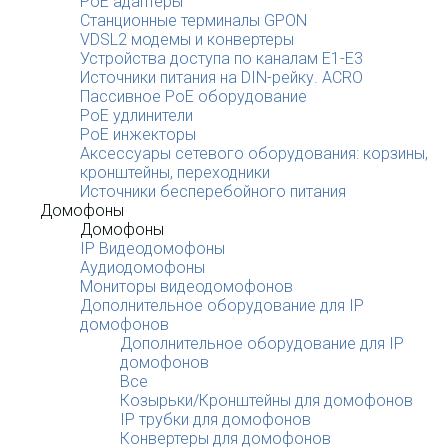
PoE адаптеры
Станционные терминалы GPON
VDSL2 модемы и конвертеры
Устройства доступа по каналам E1-E3
Источники питания на DIN-рейку. ACRO
Пассивное PoE оборудование
PoE удлинители
PoE инжекторы
Аксессуары сетевого оборудования: корзины,
кронштейны, переходники
Источники бесперебойного питания
Домофоны
Домофоны
IP Видеодомофоны
Аудиодомофоны
Мониторы видеодомофонов
Дополнительное оборудование для IP
домофонов
Дополнительное оборудование для IP
домофонов
Все
Козырьки/Кронштейны для домофонов
IP трубки для домофонов
Конвертеры для домофонов