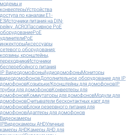
модемы и
конвертеры
Устройства
доступа по каналам E1-
E3
Источники питания на DIN-
рейку. ACRO
Пассивное PoE
оборудование
PoE
удлинители
PoE
инжекторы
Аксессуары
сетевого оборудования:
корзины, кронштейны,
переходники
Источники
бесперебойного питания
IP Видеодомофоны
Аудиодомофоны
Мониторы
видеодомофонов
Дополнительное оборудование для IP
домофонов
Козырьки/Кронштейны для домофонов
IP
трубки для домофонов
Конвертеры для
домофонов
Коммутаторы для домофонов
Модули для
домофонов
Считыватели бесконтактных карт для
домофонов
Блоки резервного питания для
домофонов
Адаптеры для домофонов
Видеокамеры
IP
Видеокамеры AHD
Уличные
камеры AHD
Камеры AHD для