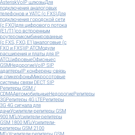
Asterisk
VoIP шлюзы
Для
подключения аналоговых
телефонов и УАТС (с FXS)
Для
подключения городской сети
(с FXO)
для цифрового потока
(E1/T1)
со встроенным
роутером
комбинированные
(c FXS, FXO, E1)
аналоговые (с
FXO и FXS)
IP АТС
Модули
расширения и платы для IP
АТС
Цифровые
Офисные
с
GSM
Недорогие
VoIP SIP
адаптеры
IP конференц-связь
и спикерфоны
Микросотовые
системы связи DECT SIP
Репитеры GSM /
CDMA
Автомобильные
Недорогие
Репитеры
3G
Репитеры 4G LTE
Репитеры
3G 4G сигнала для
дачи
Усилители-репитеры GSM
900 МГц
Усилители-репитеры
GSM 1800 МГц
Усилители-
репитеры GSM 2100
МГц
Усилители-репитеры GSM