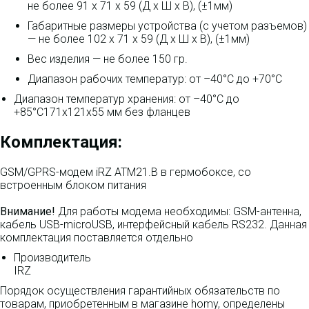
не более 91 x 71 x 59 (Д x Ш x В), (±1мм)
Габаритные размеры устройства (с учетом разъемов)
— не более 102 x 71 x 59 (Д x Ш x В), (±1мм)
Вес изделия — не более 150 гр.
Диапазон рабочих температур: от –40°С до +70°С
Диапазон температур хранения: от –40°С до
+85°С171x121x55 мм без фланцев
Комплектация:
GSM/GPRS-модем iRZ ATM21.B в гермобоксе, со
встроенным блоком питания
Внимание!
Для работы модема необходимы: GSM-антенна,
кабель USB-microUSB, интерфейсный кабель RS232. Данная
комплектация поставляется отдельно
Производитель
IRZ
Порядок осуществления гарантийных обязательств по
товарам, приобретенным в магазине homy, определены