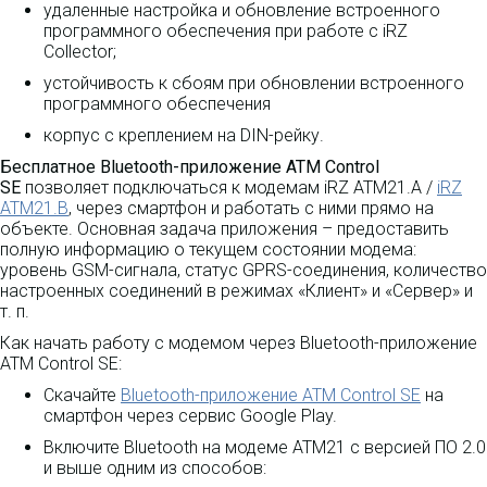
удаленные настройка и обновление встроенного
программного обеспечения при работе с iRZ
Collector;
устойчивость к сбоям при обновлении встроенного
программного обеспечения
корпус с креплением на DIN-рейку.
Бесплатное Bluetooth-приложение ATM Control
SE
позволяет подключаться к модемам iRZ ATM21.А /
iRZ
ATM21.B
, через смартфон и работать с ними прямо на
объекте. Основная задача приложения – предоставить
полную информацию о текущем состоянии модема:
уровень GSM-сигнала, статус GPRS-соединения, количество
настроенных соединений в режимах «Клиент» и «Сервер» и
т. п.
Как начать работу с модемом через Bluetooth-приложение
ATM Control SE:
Скачайте
Bluetooth-приложение ATM Control SE
на
смартфон через сервис Google Play.
Включите Bluetooth на модеме ATM21 с версией ПО 2.0
и выше одним из способов: