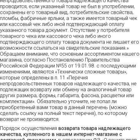
непродовольственного товара надлежащего качества
проводится, если указанный товар не был в употреблении,
сохранены его товарный вид, потребительские свойства,
пломбы, фабричные ярлыки, а также имеется товарный чек
или кассовый чек либо иной подтверждающий оплату
указанного товара документ. Отсутствие у потребителя
товарного чека или кассового чека либо иного
подтверждающего оплату товара документа не лишает его
возможности ссылаться на свидетельские показания.»
Обращаем внимание, что основным ассортиментом нашего
магазина, согласно Постановлению Правительства
Российской Федерации №55 от 19.01.98. с последующими
изменениями, являются «Технически сложные товары»,
которые определены в п. 11 «Перечня
непродовольственных товаров надлежащего качества, не
подлежащих возврату или обмену на аналогичный товар
других размера, формы, габарита, фасона, расцветки или
комплектации». Обязательно уточните, не попал ли
приобретенный вами товар в данный перечень (можно
сделать ссылку на полный текст перечня), по которому
возврат не производится.
Порядок осуществления
возврата товара надлежащего
качества, купленного в нашем интернет-магазине с