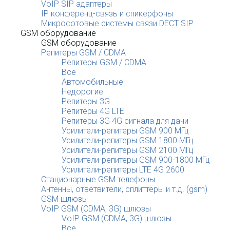
VoIP SIP адаптеры
IP конференц-связь и спикерфоны
Микросотовые системы связи DECT SIP
GSM оборудование
GSM оборудование
Репитеры GSM / CDMA
Репитеры GSM / CDMA
Все
Автомобильные
Недорогие
Репитеры 3G
Репитеры 4G LTE
Репитеры 3G 4G сигнала для дачи
Усилители-репитеры GSM 900 МГц
Усилители-репитеры GSM 1800 МГц
Усилители-репитеры GSM 2100 МГц
Усилители-репитеры GSM 900-1800 МГц
Усилители-репитеры LTE 4G 2600
Стационарные GSM телефоны
Антенны, ответвители, сплиттеры и т.д. (gsm)
GSM шлюзы
VoIP GSM (CDMA, 3G) шлюзы
VoIP GSM (CDMA, 3G) шлюзы
Все