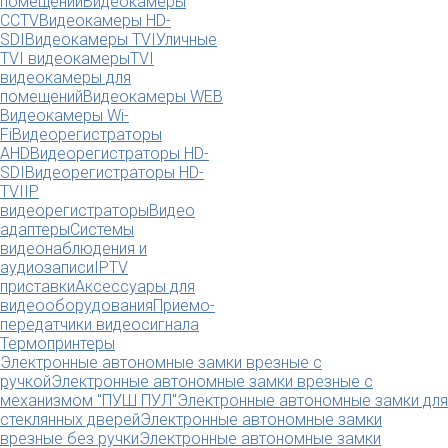
помещений
Видеокамеры
CCTV
Видеокамеры HD-
SDI
Видеокамеры TVI
Уличные
TVI видеокамеры
TVI
видеокамеры для
помещений
Видеокамеры WEB
Видеокамеры Wi-
Fi
Видеорегистраторы
AHD
Видеорегистраторы HD-
SDI
Видеорегистраторы HD-
TVI
IP
видеорегистраторы
Видео
адаптеры
Системы
видеонаблюдения и
аудиозаписи
IPTV
приставки
Аксессуары для
видеооборудования
Приемо-
передатчики видеосигнала
Термопринтеры
Электронные автономные замки врезные с
ручкой
Электронные автономные замки врезные с
механизмом "ПУШ ПУЛ"
Электронные автономные замки для
стеклянных дверей
Электронные автономные замки
врезные без ручки
Электронные автономные замки