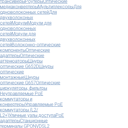
трансиверы
Роутеры
Оптические
медиаконвертеры
Мультиплексоры
Для
одноволоконных сетей
Для
двухволоконых
сетей
Модули
Модули для
одноволоконных
сетей
Модули для
двухволоконных
сетей
Волоконно-оптические
компоненты
Оптические
адаптеры
Оптические
аттенюаторы
Шнуры
оптические G652D
Шнуры
оптические
монтажные
Шнуры
оптические G657
Оптические
циркуляторы, фильтры
Неуправляемые PoE
коммутаторы и
конвертеры
Управляемые PoE
коммутаторы (L2/
L2+)
Уличные узлы доступа
PoE
адаптеры
Станционные
терминалы GPON
VDSL2