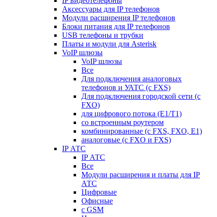
IP видеотелефоны
Аксессуары для IP телефонов
Модули расширения IP телефонов
Блоки питания для IP телефонов
USB телефоны и трубки
Платы и модули для Asterisk
VoIP шлюзы
VoIP шлюзы
Все
Для подключения аналоговых
телефонов и УАТС (с FXS)
Для подключения городской сети (с
FXO)
для цифрового потока (E1/T1)
со встроенным роутером
комбинированные (c FXS, FXO, E1)
аналоговые (с FXO и FXS)
IP АТС
IP АТС
Все
Модули расширения и платы для IP
АТС
Цифровые
Офисные
с GSM