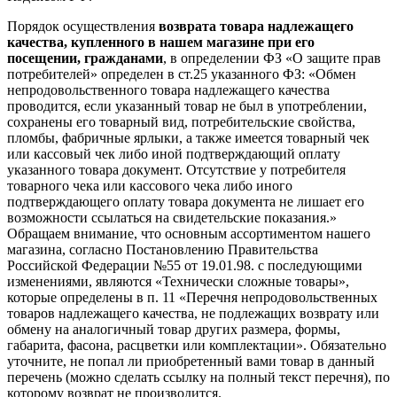
Порядок осуществления
возврата товара надлежащего
качества, купленного в нашем магазине при его
посещении, гражданами
, в определении ФЗ «О защите прав
потребителей» определен в ст.25 указанного ФЗ: «Обмен
непродовольственного товара надлежащего качества
проводится, если указанный товар не был в употреблении,
сохранены его товарный вид, потребительские свойства,
пломбы, фабричные ярлыки, а также имеется товарный чек
или кассовый чек либо иной подтверждающий оплату
указанного товара документ. Отсутствие у потребителя
товарного чека или кассового чека либо иного
подтверждающего оплату товара документа не лишает его
возможности ссылаться на свидетельские показания.»
Обращаем внимание, что основным ассортиментом нашего
магазина, согласно Постановлению Правительства
Российской Федерации №55 от 19.01.98. с последующими
изменениями, являются «Технически сложные товары»,
которые определены в п. 11 «Перечня непродовольственных
товаров надлежащего качества, не подлежащих возврату или
обмену на аналогичный товар других размера, формы,
габарита, фасона, расцветки или комплектации». Обязательно
уточните, не попал ли приобретенный вами товар в данный
перечень (можно сделать ссылку на полный текст перечня), по
которому возврат не производится.