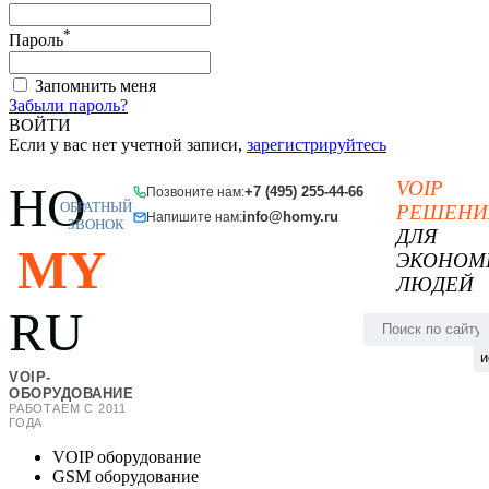
*
Пароль
Запомнить меня
Забыли пароль?
ВОЙТИ
Если у вас нет учетной записи,
зарегистрируйтесь
VOIP
HO
+7 (495) 255-44-66
Позвоните нам:
ОБРАТНЫЙ
РЕШЕНИ
info@homy.ru
Напишите нам:
ЗВОНОК
ДЛЯ
MY
ЭКОНОМ
ЛЮДЕЙ
RU
и
VOIP-
ОБОРУДОВАНИЕ
РАБОТАЕМ С 2011
ГОДА
VOIP оборудование
GSM оборудование