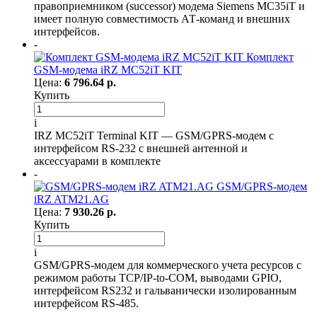
правоприемником (successor) модема Siemens MC35iT и
имеет полную совместимость АТ-команд и внешних
интерфейсов.
-
Комплект
GSM-модема iRZ MC52iT KIT
Цена:
6 796.64 р.
Купить
i
IRZ MC52iT Terminal KIT — GSM/GPRS-модем с
интерфейсом RS-232 с внешней антенной и
аксессуарами в комплекте
-
GSM/GPRS-модем
iRZ ATM21.AG
Цена:
7 930.26 р.
Купить
i
GSM/GPRS-модем для коммерческого учета ресурсов с
режимом работы TCP/IP-to-COM, выводами GPIO,
интерфейсом RS232 и гальванически изолированным
интерфейсом RS‑485.