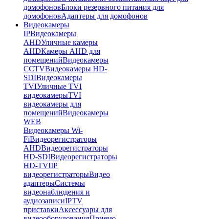
домофонов
Блоки резервного питания для
домофонов
Адаптеры для домофонов
Видеокамеры
IP
Видеокамеры
AHD
Уличные камеры
AHD
Камеры AHD для
помещений
Видеокамеры
CCTV
Видеокамеры HD-
SDI
Видеокамеры
TVI
Уличные TVI
видеокамеры
TVI
видеокамеры для
помещений
Видеокамеры
WEB
Видеокамеры Wi-
Fi
Видеорегистраторы
AHD
Видеорегистраторы
HD-SDI
Видеорегистраторы
HD-TVI
IP
видеорегистраторы
Видео
адаптеры
Системы
видеонаблюдения и
аудиозаписи
IPTV
приставки
Аксессуары для
видеооборудования
Приемо-