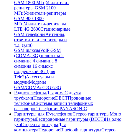
GSM 1800 МГц
Усилители-
репитеры GSM 2100
МГц
Усилители-репитеры
GSM 900-1800
МГц
Усилители-репитеры
LTE 4G 2600
Стационарные
GSM телефоны
Антенны,
ответвители, сплиттеры и
т.д. (gsm)
GSM шлюзы
VoIP GSM
(CDMA, 3G) шлюзы
на 2
симки
на 4 симки
на 8
симок
на 16 симок
с
поддержкой 3G (для
Tele2)
Аксессуары и
модули
Модемы
GSM/CDMA/EDGE/3G
Радиотелефоны
Для дома
С двумя
трубками
Недорогие
DECT
Проводные
телефоны
Системы записи телефонных
разговоров
Телефония PANASONIC
Гарнитуры для IP-телефонов
Стерео гарнитуры
Моно
гарнитуры
Беспроводные гарнитуры (DECT)
На одно
ухо
Стерео гарнитуры
Для
компьютера
Недорогие
Bluetooth гарнитуры
Стерео