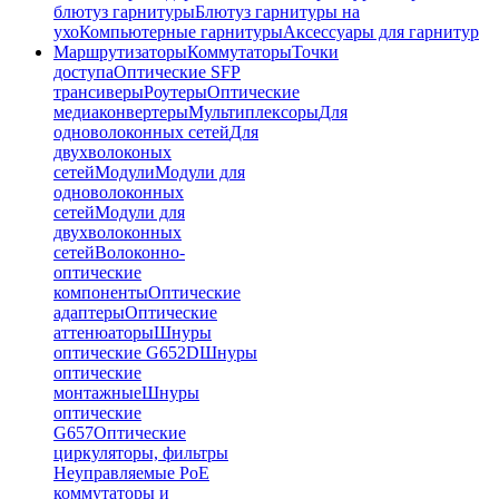
блютуз гарнитуры
Блютуз гарнитуры на
ухо
Компьютерные гарнитуры
Аксессуары для гарнитур
Маршрутизаторы
Коммутаторы
Точки
доступа
Оптические SFP
трансиверы
Роутеры
Оптические
медиаконвертеры
Мультиплексоры
Для
одноволоконных сетей
Для
двухволоконых
сетей
Модули
Модули для
одноволоконных
сетей
Модули для
двухволоконных
сетей
Волоконно-
оптические
компоненты
Оптические
адаптеры
Оптические
аттенюаторы
Шнуры
оптические G652D
Шнуры
оптические
монтажные
Шнуры
оптические
G657
Оптические
циркуляторы, фильтры
Неуправляемые PoE
коммутаторы и