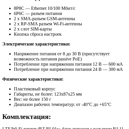
8P8C — Ethernet 10/100 Мбит/с
6P6C — разъем питания
2 x SMA-разъем GSM-антенны
2 x RP-SMA разъем Wi-Fi-антенны
2 х слот SIM-карты
Кнопка сброса настроек
Электрические характеристики:
Напряжение питания от 8 до 30 В (присутствует
возможность питания passive PoE)
Потребление при напряжении питания 12 В — 600 мА
Потребление при напряжении питания 24 В — 300 мА
Физические характеристики:
Пластиковый корпус
Габариты, не более: 123х87х25 мм
Вес: не более 150 г
Диапазон рабочих температур: от -40°С до +65°С
Комплектация:
LTE/Wi-Fi-роутер iRZ RL01w, блок питания с разъемом RJ-11,