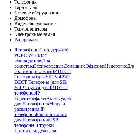
Телефония
Гарнитуры
Сетевое оборудование
Домофоны
Видеооборудование
Термопринтеры
Электронные замки
Распродажа
IP телефоны
С поддержкой
POE
C Wi-Fi
Для
руководителя
Для
секретаря
Беспроводные
Домашние
Офисные
Недорогие
Дл
гостиниц и отелей
IP DECT
Телефоны (для SIP, VoIP)
IP
DECT Телефоны (для SIP,
VoIP)
Трубки для IP DECT
телефонов
IP
видеотелефоны
Аксессуары
для IP телефонов
Модули
расширения IP
телефонов
Блоки питания
для IP телефонов
USB
телефоны и трубки
Платы и модули для