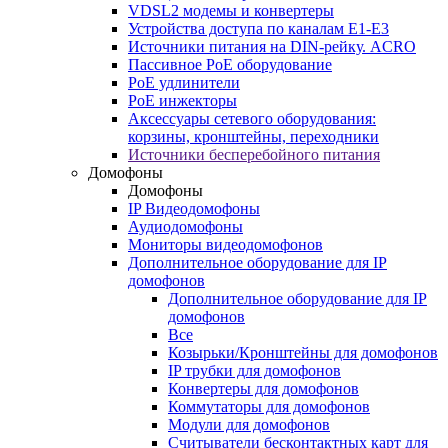
VDSL2 модемы и конвертеры
Устройства доступа по каналам E1-E3
Источники питания на DIN-рейку. ACRO
Пассивное PoE оборудование
PoE удлинители
PoE инжекторы
Аксессуары сетевого оборудования:
корзины, кронштейны, переходники
Источники бесперебойного питания
Домофоны
Домофоны
IP Видеодомофоны
Аудиодомофоны
Мониторы видеодомофонов
Дополнительное оборудование для IP
домофонов
Дополнительное оборудование для IP
домофонов
Все
Козырьки/Кронштейны для домофонов
IP трубки для домофонов
Конвертеры для домофонов
Коммутаторы для домофонов
Модули для домофонов
Считыватели бесконтактных карт для