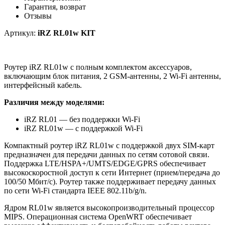
Гарантия, возврат
Отзывы
Артикул:
iRZ RL01w KIT
Роутер iRZ RL01w с полным комплектом аксессуаров,
включающим блок питания, 2 GSM-антенны, 2 Wi-Fi антенны,
интерфейсный кабель.
Различия между моделями:
iRZ RL01
— без поддержки Wi-Fi
iRZ RL01w — с поддержкой Wi-Fi
Компактный роутер iRZ RL01w с поддержкой двух SIM-карт
предназначен для передачи данных по сетям сотовой связи.
Поддержка LTE/HSPA+/UMTS/EDGE/GPRS обеспечивает
высокоскоростной доступ к сети Интернет (прием/передача до
100/50 Мбит/с). Роутер также поддерживает передачу данных
по сети Wi-Fi стандарта IEEE 802.11b/g/n.
Ядром RL01w является высокопроизводительный процессор
MIPS. Операционная система OpenWRT обеспечивает