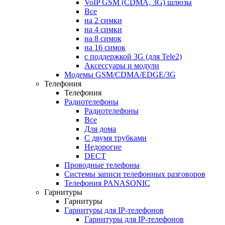
VoIP GSM (CDMA, 3G) шлюзы
Все
на 2 симки
на 4 симки
на 8 симок
на 16 симок
с поддержкой 3G (для Tele2)
Аксессуары и модули
Модемы GSM/CDMA/EDGE/3G
Телефония
Телефония
Радиотелефоны
Радиотелефоны
Все
Для дома
С двумя трубками
Недорогие
DECT
Проводные телефоны
Системы записи телефонных разговоров
Телефония PANASONIC
Гарнитуры
Гарнитуры
Гарнитуры для IP-телефонов
Гарнитуры для IP-телефонов