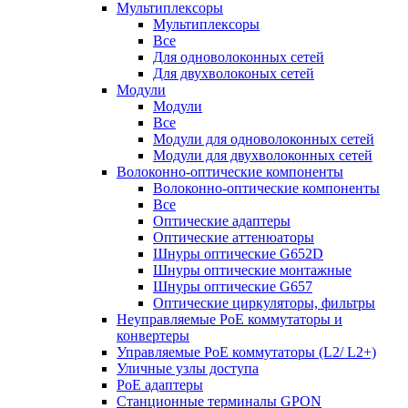
Мультиплексоры
Мультиплексоры
Все
Для одноволоконных сетей
Для двухволоконых сетей
Модули
Модули
Все
Модули для одноволоконных сетей
Модули для двухволоконных сетей
Волоконно-оптические компоненты
Волоконно-оптические компоненты
Все
Оптические адаптеры
Оптические аттенюаторы
Шнуры оптические G652D
Шнуры оптические монтажные
Шнуры оптические G657
Оптические циркуляторы, фильтры
Неуправляемые PoE коммутаторы и
конвертеры
Управляемые PoE коммутаторы (L2/ L2+)
Уличные узлы доступа
PoE адаптеры
Станционные терминалы GPON