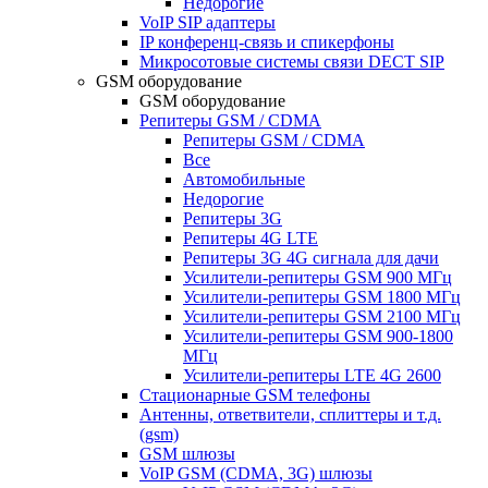
Недорогие
VoIP SIP адаптеры
IP конференц-связь и спикерфоны
Микросотовые системы связи DECT SIP
GSM оборудование
GSM оборудование
Репитеры GSM / CDMA
Репитеры GSM / CDMA
Все
Автомобильные
Недорогие
Репитеры 3G
Репитеры 4G LTE
Репитеры 3G 4G сигнала для дачи
Усилители-репитеры GSM 900 МГц
Усилители-репитеры GSM 1800 МГц
Усилители-репитеры GSM 2100 МГц
Усилители-репитеры GSM 900-1800
МГц
Усилители-репитеры LTE 4G 2600
Стационарные GSM телефоны
Антенны, ответвители, сплиттеры и т.д.
(gsm)
GSM шлюзы
VoIP GSM (CDMA, 3G) шлюзы