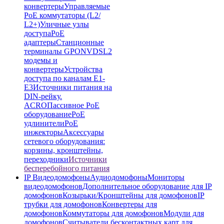
конвертеры
Управляемые
PoE коммутаторы (L2/
L2+)
Уличные узлы
доступа
PoE
адаптеры
Станционные
терминалы GPON
VDSL2
модемы и
конвертеры
Устройства
доступа по каналам E1-
E3
Источники питания на
DIN-рейку.
ACRO
Пассивное PoE
оборудование
PoE
удлинители
PoE
инжекторы
Аксессуары
сетевого оборудования:
корзины, кронштейны,
переходники
Источники
бесперебойного питания
IP Видеодомофоны
Аудиодомофоны
Мониторы
видеодомофонов
Дополнительное оборудование для IP
домофонов
Козырьки/Кронштейны для домофонов
IP
трубки для домофонов
Конвертеры для
домофонов
Коммутаторы для домофонов
Модули для
домофонов
Считыватели бесконтактных карт для