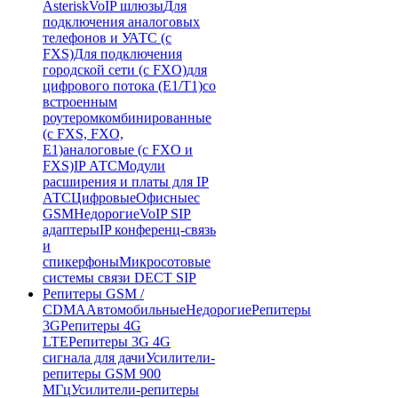
Asterisk
VoIP шлюзы
Для
подключения аналоговых
телефонов и УАТС (с
FXS)
Для подключения
городской сети (с FXO)
для
цифрового потока (E1/T1)
со
встроенным
роутером
комбинированные
(c FXS, FXO,
E1)
аналоговые (с FXO и
FXS)
IP АТС
Модули
расширения и платы для IP
АТС
Цифровые
Офисные
с
GSM
Недорогие
VoIP SIP
адаптеры
IP конференц-связь
и
спикерфоны
Микросотовые
системы связи DECT SIP
Репитеры GSM /
CDMA
Автомобильные
Недорогие
Репитеры
3G
Репитеры 4G
LTE
Репитеры 3G 4G
сигнала для дачи
Усилители-
репитеры GSM 900
МГц
Усилители-репитеры