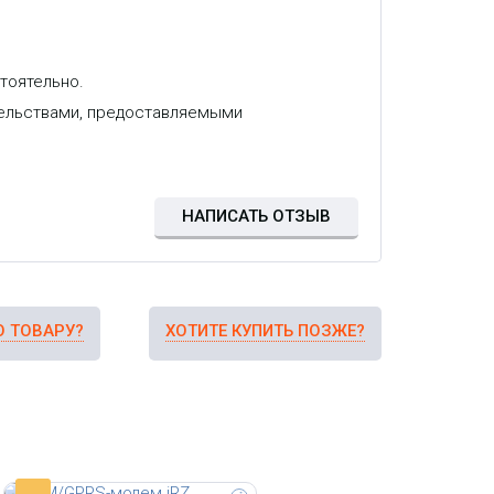
тоятельно.
GSM/GPRS-модем для
коммерческого учета ресурсов с
тельствами, предоставляемыми
режимом работы TCP/IP-to-COM,
выводами GPIO, интерфейсом
RS232 и гальванически
изолированным интерфейсом
RS‑485.
НАПИСАТЬ ОТЗЫВ
О ТОВАРУ?
ХОТИТЕ КУПИТЬ ПОЗЖЕ?