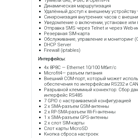
Туннели GRE, IPsec и OpenVPN
Динамическая маршрутизация
Удалённый доступ к внешнему устройству 
Синхронизация внутренних часов с внешн
Уведомление о включении, установке или
Отправка SMS через Telnet и через Web-
Резервная SIM-карта
Обслуживание, управление и мониторинг 
DHСP Server
Firewall (iptables)
Интерфейсы:
4x 8P8C — Ethernet 10/100 Мбит/с
Microfit4— разъем питания
Внешний COM-порт, который может исполь
обеспечения по интерфейсам RS232 и CAN
Разрывной клеммный коннектор: Сбор дан
интерфейс RS485
7 GPIO с настраиваемой конфигурацией
2 x SMA-разъем GSM-антенны
2 x RP-SMA-разъем Wi-Fi-антенны
1 x SMA-разъем GPS-антенны
2 х слот SIM-карты
Слот карты MicroSD
Кнопка сброса настроек