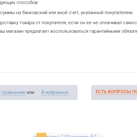
дующих способов:
уммы на банковский или иной счет, указанный покупателем.
оставку товара от покупателя, если он ее не оплачивал самос
IRZ MC52iT Terminal KIT —
GSM/GPRS-модем с интерфейсом
наш магазин предлагает воспользоваться гарантийными обяза
RS-232 с внешней антенной и
аксессуарами в комплекте
ЕСТЬ ВОПРОСЫ П
К сравнению
или
В избранное