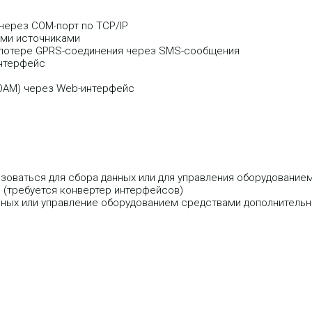
через СОМ-порт по TCP/IP
ими источниками
 потере GPRS-соединения через SMS-сообщения
интерфейс
(OAM) через Web-интерфейс
зоваться для сбора данных или для управления оборудовани
 (требуется конвертер интерфейсов)
ных или управление оборудованием средствами дополнитель