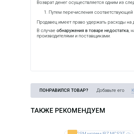
Возврат денег осуществляется одним из сле
Путем перечисления соответствующей с
Продавец имеет право удержать расходы на д
GSM/GPRS-терминал IRZ MC52iT
является правоприемником
В случае
обнаружения в товаре недостатка
, 
(successor) модема Siemens
MC35iT и имеет полную
производителями и поставщиками.
совместимость АТ-команд и
внешних интерфейсов.
ПОНРАВИЛСЯ ТОВАР?
Добавьте его
ТАКЖЕ РЕКОМЕНДУЕМ