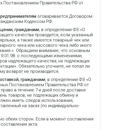
ых Постановлением Правительства РФ от
предпринимателям
оговаривается Договором
Гражданским Кодексом РФ.
ещении, гражданами
, в определении ФЗ «О
жащего качества проводится, если указанный
 ярлыки, а также имеется товарный чек или
варного чека или кассового чека либо иного
зания.» Обращаем внимание, что основным
9.01.98. с последующими изменениями,
аров надлежащего качества, не подлежащих
ктации». Обязательно уточните, не попал ли
му возврат не производится.
доставкой, гражданами
, в определении ФЗ «О
нных Постановлением Правительства РФ от
право в течение 7-и дней после доставки
ень товаров, не подлежащих обмену и
олжен иметь следов использования,
товленный на заказ (по индивидуально-
ью обеих сторон. Если в момент составления
 составления акта.