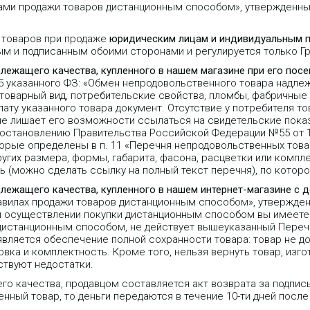
лами продажи товаров дистанционным способом», утвержденн
 товаров при продаже
юридическим лицам и индивидуальным 
ым и подписанным обоими сторонами и регулируется только 
длежащего качества, купленного в нашем магазине при его пос
25 указанного ФЗ: «Обмен непродовольственного товара надле
 товарный вид, потребительские свойства, пломбы, фабричные
ту указанного товара документ. Отсутствие у потребителя то
не лишает его возможности ссылаться на свидетельские пока
Постановлению Правительства Российской Федерации №55 от 1
орые определены в п. 11 «Перечня непродовольственных тов
угих размера, формы, габарита, фасона, расцветки или компле
 (можно сделать ссылку на полный текст перечня), по которо
длежащего качества, купленного в нашем интернет-магазине с 
равилах продажи товаров дистанционным способом», утвержде
 при осуществлении покупки дистанционным способом вы имеете 
 дистанционным способом, не действует вышеуказанный Переч
является обеспечение полной сохранности товара: товар не д
вка и комплектность. Кроме того, нельзя вернуть товар, изго
ствуют недостатки.
го качества, продавцом составляется акт возврата за подпис
нный товар, то деньги передаются в течение 10-ти дней после