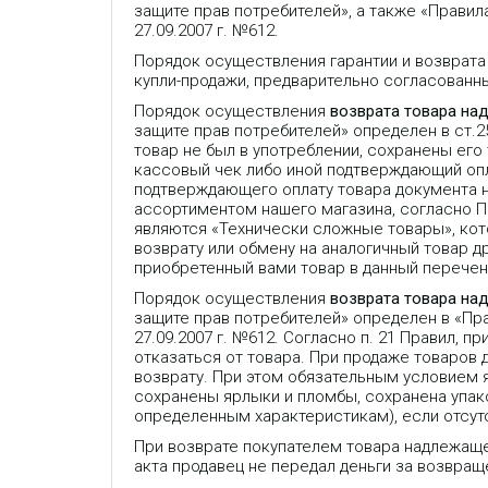
защите прав потребителей», а также «Прави
27.09.2007 г. №612.
Порядок осуществления гарантии и возврата
купли-продажи, предварительно согласованн
Порядок осуществления
возврата товара на
защите прав потребителей» определен в ст.
товар не был в употреблении, сохранены его
кассовый чек либо иной подтверждающий опла
подтверждающего оплату товара документа 
ассортиментом нашего магазина, согласно 
являются «Технически сложные товары», кот
возврату или обмену на аналогичный товар др
приобретенный вами товар в данный перечень
Порядок осуществления
возврата товара на
защите прав потребителей» определен в «П
27.09.2007 г. №612. Согласно п. 21 Правил,
отказаться от товара. При продаже товаров
возврату. При этом обязательным условием 
сохранены ярлыки и пломбы, сохранена упако
определенным характеристикам), если отсут
При возврате покупателем товара надлежаще
акта продавец не передал деньги за возвраще