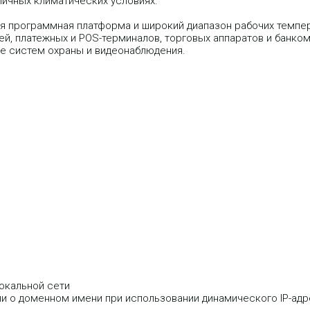
личных климатических условиях.
я программная платформа и широкий диапазон рабочих темпе
ей, платежных и POS-терминалов, торговых аппаратов и банко
же систем охраны и видеонаблюдения.
окальной сети
и о доменном имени при использовании динамического IP-ад