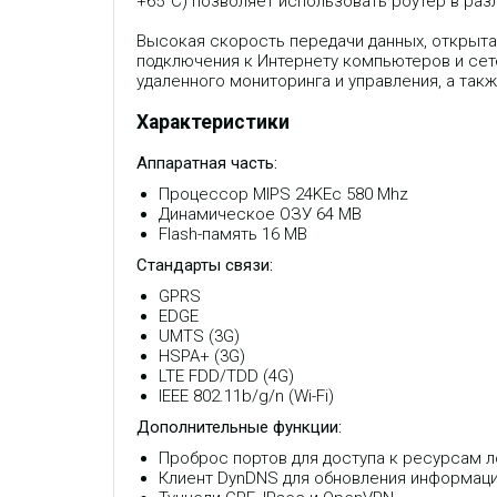
+65°C) позволяет использовать роутер в раз
Высокая скорость передачи данных, открыта
подключения к Интернету компьютеров и сет
удаленного мониторинга и управления, а так
Характеристики
Аппаратная часть:
Процессор MIPS 24KEc 580 Mhz
Динамическое ОЗУ 64 MB
Flash-память 16 MB
Стандарты связи:
GPRS
EDGE
UMTS (3G)
HSPA+ (3G)
LTE FDD/TDD (4G)
IEEE 802.11b/g/n (Wi-Fi)
Дополнительные функции:
Проброс портов для доступа к ресурсам л
Клиент DynDNS для обновления информаци