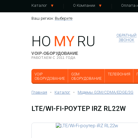
Каталог
О Компании
Оплата и
Ваш регион:
Выберите
HO
MY
RU
ОБРАТНЫЙ
ЗВОНОК
VOIP-ОБОРУДОВАНИЕ
РАБОТАЕМ С 2011 ГОДА
VOIP
GSM
ТЕЛЕФОНИЯ
ОБОРУДОВАНИЕ
ОБОРУДОВАНИЕ
Главная
-
Каталог
-
Модемы GSM/CDMA/EDGE/3G
LTE/WI-FI-РОУТЕР IRZ RL22W