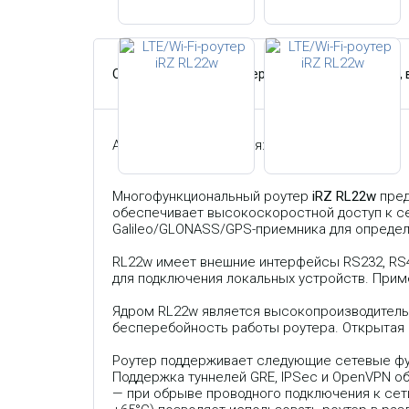
Описание
Характеристики
Гарантия,
Артикул производителя:
RL22w
Многофункциональный роутер
iRZ RL22w
пред
обеспечивает высокоскоростной доступ к се
Galileo/GLONASS/GPS-приемника для опреде
RL22w имеет внешние интерфейсы RS232, RS48
для подключения локальных устройств. Прим
Ядром RL22w является высокопроизводитель
бесперебойность работы роутера. Открытая
Роутер поддерживает следующие сетевые функци
Поддержка туннелей GRE, IPSec и OpenVPN 
— при обрыве проводного подключения к сет