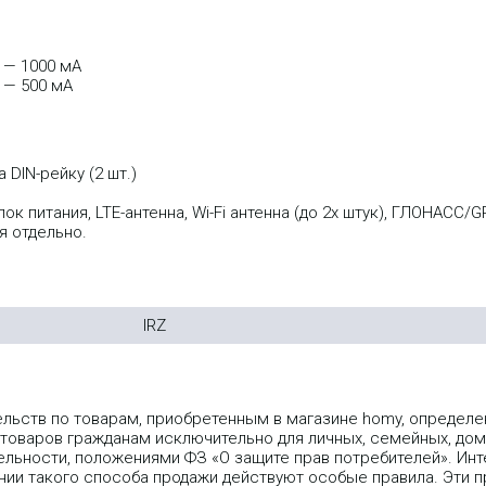
 — 1000 мА
 — 500 мА
 DIN-рейку (2 шт.)
к питания, LTE-антенна, Wi-Fi антенна (до 2х штук), ГЛОНАСС/
я отдельно.
IRZ
ельств по товарам, приобретенным в магазине homy, опреде
 товаров гражданам исключительно для личных, семейных, дом
льности, положениями ФЗ «О защите прав потребителей». Инт
ии такого способа продажи действуют особые правила. Эти пр