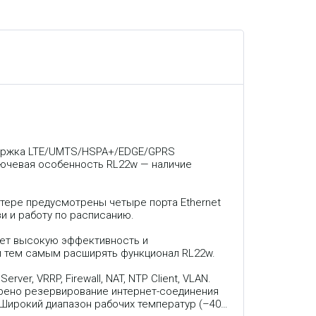
держка LTE/UMTS/HSPA+/EDGE/GPRS
Ключевая особенность RL22w — наличие
утере предусмотрены четыре порта Ethernet
и и работу по расписанию.
ает высокую эффективность и
и тем самым расширять функционал RL22w.
er, VRRP, Firewall, NAT, NTP Client, VLAN.
рено резервирование интернет-соединения
 Широкий диапазон рабочих температур (–40…