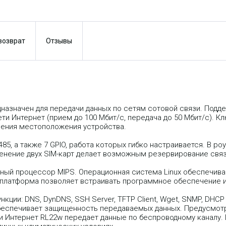
 возврат
Отзывы
назначен для передачи данных по сетям сотовой связи. Под
ти Интернет (прием до 100 Мбит/с, передача до 50 Мбит/с). 
ления местоположения устройства.
5, а также 7 GPIO, работа которых гибко настраивается. В ро
енение двух SIM-карт делает возможным резервирование связ
ный процессор MIPS. Операционная система Linux обеспечив
 платформа позволяет встраивать программное обеспечение 
и: DNS, DynDNS, SSH Server, TFTP Client, Wget, SNMP, DHCP Serv
обеспечивает защищенность передаваемых данных. Предусмот
и Интернет RL22w передает данные по беспроводному каналу.