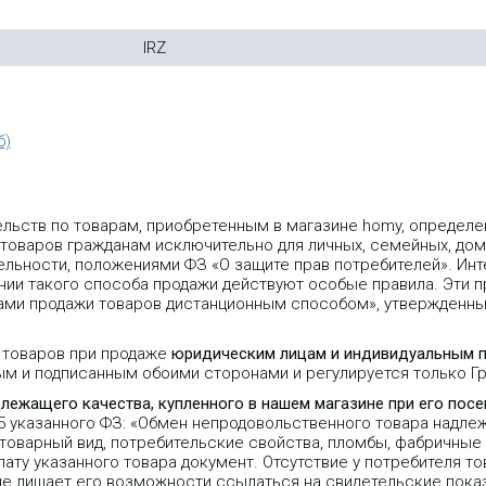
IRZ
б)
ельств по товарам, приобретенным в магазине homy, опреде
 товаров гражданам исключительно для личных, семейных, дом
льности, положениями ФЗ «О защите прав потребителей». Инт
ии такого способа продажи действуют особые правила. Эти пр
лами продажи товаров дистанционным способом», утвержденн
 товаров при продаже
юридическим лицам и индивидуальным 
ым и подписанным обоими сторонами и регулируется только 
длежащего качества, купленного в нашем магазине при его пос
25 указанного ФЗ: «Обмен непродовольственного товара надле
 товарный вид, потребительские свойства, пломбы, фабричные
ту указанного товара документ. Отсутствие у потребителя то
не лишает его возможности ссылаться на свидетельские пока