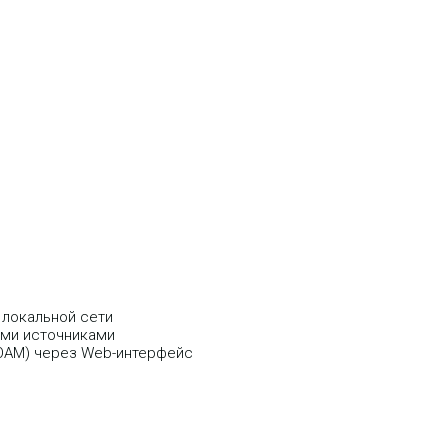
 локальной сети
ими источниками
(OAM) через Web-интерфейс