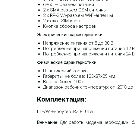
6P6C — разъем питания
2 x SMA-разъем GSM-антенны
2 x RP-SMA-разъем Wi-Fi-антенны
2 х слот SIM-карты
Кнопка сброса настроек
Электрические характеристики
Напряжение питания от 8 до 30 В
Потребление при напряжении питания 12 В
Потребление при напряжении питания 24 В
Физические характеристики
Пластиковый корпус
Габариты, не более: 123х87х25 мм
Вес: не более 100 г
Диапазон рабочих температур: от -20°С до
Комплектация:
LTE/Wi-Fi-роутер iRZ RL01w
Внимание!
Для работы модема необходимы: бло