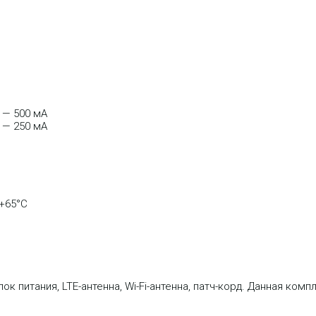
 — 500 мА
 — 250 мА
 +65°С
к питания, LTE-антенна, Wi-Fi-антенна, патч-корд. Данная ком