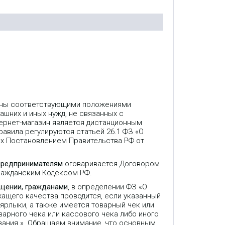
лены соответствующими положениями
ашних и иных нужд, не связанных с
ернет-магазин является дистанционным
авила регулируются статьей 26.1 ФЗ «О
ых Постановлением Правительства РФ от
предпринимателям
оговаривается Договором
Гражданским Кодексом РФ.
ещении, гражданами
, в определении ФЗ «О
жащего качества проводится, если указанный
 ярлыки, а также имеется товарный чек или
варного чека или кассового чека либо иного
зания.» Обращаем внимание, что основным