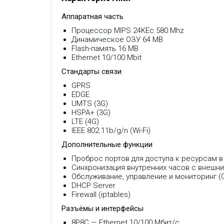
Аппаратная часть
Процессор MIPS 24KEc 580 Mhz
Динамическое ОЗУ 64 MB
Flash-память 16 MB
Ethernet 10/100 Mbit
Стандарты связи
GPRS
EDGE
UMTS (3G)
HSPA+ (3G)
LTE (4G)
IEEE 802.11b/g/n (Wi-Fi)
Дополнительные функции
Проброс портов для доступа к ресурсам в
Синхронизация внутренних часов с внешн
Обслуживание, управление и мониторинг 
DHСP Server
Firewall (iptables)
Разъёмы и интерфейсы
8P8C — Ethernet 10/100 Мбит/с