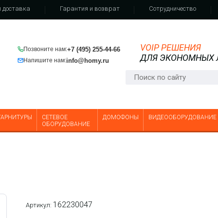
 доставка
Гарантия и возврат
Сотрудничество
VOIP РЕШЕНИЯ
+7 (495) 255-44-66
Позвоните нам:
ДЛЯ ЭКОНОМНЫХ
info@homy.ru
Напишите нам:
ГАРНИТУРЫ
СЕТЕВОЕ
ДОМОФОНЫ
ВИДЕООБОРУДОВАНИЕ
ОБОРУДОВАНИЕ
162230047
Артикул: