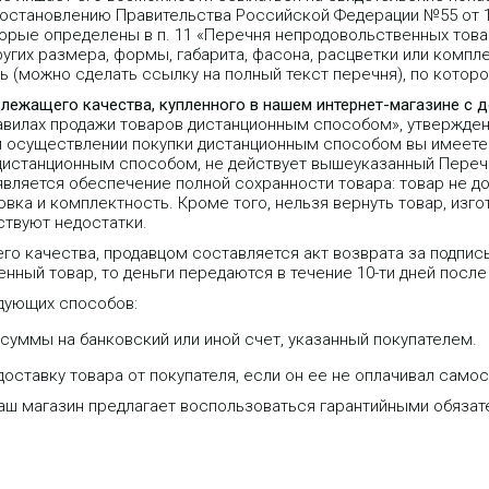
Постановлению Правительства Российской Федерации №55 от 1
орые определены в п. 11 «Перечня непродовольственных тов
угих размера, формы, габарита, фасона, расцветки или компле
 (можно сделать ссылку на полный текст перечня), по которо
длежащего качества, купленного в нашем интернет-магазине с 
равилах продажи товаров дистанционным способом», утвержде
 при осуществлении покупки дистанционным способом вы имеете 
 дистанционным способом, не действует вышеуказанный Переч
является обеспечение полной сохранности товара: товар не д
вка и комплектность. Кроме того, нельзя вернуть товар, изго
ствуют недостатки.
го качества, продавцом составляется акт возврата за подпис
нный товар, то деньги передаются в течение 10-ти дней после
дующих способов:
уммы на банковский или иной счет, указанный покупателем.
оставку товара от покупателя, если он ее не оплачивал самос
IRZ MC52iT Terminal KIT —
GSM/GPRS-модем с интерфейсом
наш магазин предлагает воспользоваться гарантийными обяза
RS-232 с внешней антенной и
аксессуарами в комплекте