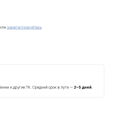
 или
зарегистрируйтесь
ии и другие ТК. Средний срок в пути —
2–5 дней
.