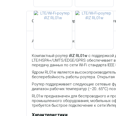
Описание
Характеристики
Документа
Артикул производителя:
RL01w
Компактный роутер
iRZ RL01w
с поддержкой д
LTE/HSPA+/UMTS/EDGE/GPRS обеспечивает выс
передачу данных по сети Wi-Fi стандарта IEEE 
Ядром RL01w является высокопроизводитель
бесперебойность работы роутера. Открытая
Роутер поддерживает следующие сетевые функци
диапазон рабочих температур (–20…65°C) поз
RL01w предназначен для беспроводного и про
промышленного оборудования, мобильных офи
требуется быстрое подключение к сети Инте
Характеристики