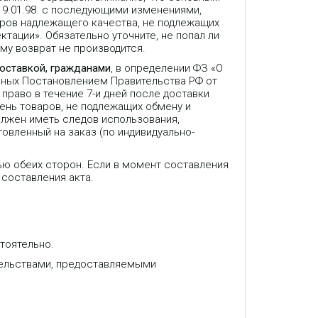
9.01.98. с последующими изменениями,
аров надлежащего качества, не подлежащих
ктации». Обязательно уточните, не попал ли
му возврат не производится.
доставкой, гражданами
, в определении ФЗ «О
нных Постановлением Правительства РФ от
право в течение 7-и дней после доставки
ень товаров, не подлежащих обмену и
олжен иметь следов использования,
товленный на заказ (по индивидуально-
ью обеих сторон. Если в момент составления
 составления акта.
тоятельно.
GSM/GPRS-модем для
коммерческого учета ресурсов с
тельствами, предоставляемыми
режимом работы TCP/IP-to-COM,
выводами GPIO, интерфейсом
RS232 и гальванически
изолированным интерфейсом
RS‑485.