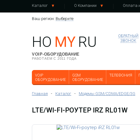
Каталог
О Компании
Оплата и
Ваш регион:
Выберите
HO
MY
RU
ОБРАТНЫЙ
ЗВОНОК
VOIP-ОБОРУДОВАНИЕ
РАБОТАЕМ С 2011 ГОДА
VOIP
GSM
ТЕЛЕФОНИЯ
ОБОРУДОВАНИЕ
ОБОРУДОВАНИЕ
Главная
-
Каталог
-
Модемы GSM/CDMA/EDGE/3G
LTE/WI-FI-РОУТЕР IRZ RL01W