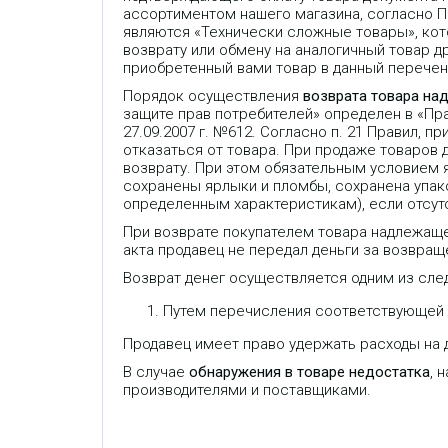
ассортиментом нашего магазина, согласно 
являются «Технически сложные товары», кот
возврату или обмену на аналогичный товар др
приобретенный вами товар в данный перечень
Порядок осуществления
возврата товара на
защите прав потребителей» определен в «П
27.09.2007 г. №612. Согласно п. 21 Правил,
отказаться от товара. При продаже товаров
возврату. При этом обязательным условием 
сохранены ярлыки и пломбы, сохранена упако
определенным характеристикам), если отсут
При возврате покупателем товара надлежаще
акта продавец не передал деньги за возвраще
Возврат денег осуществляется одним из сле
Путем перечисления соответствующей с
Продавец имеет право удержать расходы на д
GSM/GPRS-терминал IRZ MC52iT
является правоприемником
В случае
обнаружения в товаре недостатка
, 
(successor) модема Siemens
MC35iT и имеет полную
производителями и поставщиками.
совместимость АТ-команд и
внешних интерфейсов.