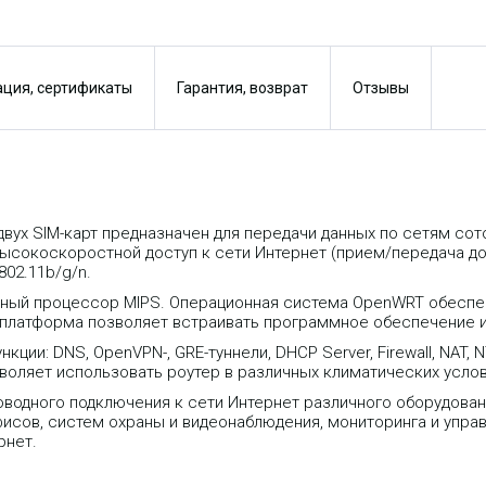
ция, сертификаты
Гарантия, возврат
Отзывы
вух SIM-карт предназначен для передачи данных по сетям сот
окоскоростной доступ к сети Интернет (прием/передача до 
802.11b/g/n.
ный процессор MIPS. Операционная система OpenWRT обеспе
 платформа позволяет встраивать программное обеспечение 
и: DNS, OpenVPN-, GRE-туннели, DHCP Server, Firewall, NAT, NTP
воляет использовать роутер в различных климатических услов
водного подключения к сети Интернет различного оборудовани
сов, систем охраны и видеонаблюдения, мониторинга и управл
рнет.