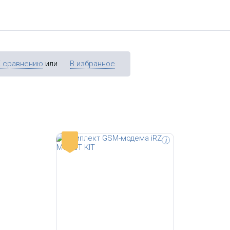
К сравнению
или
В избранное
-
i