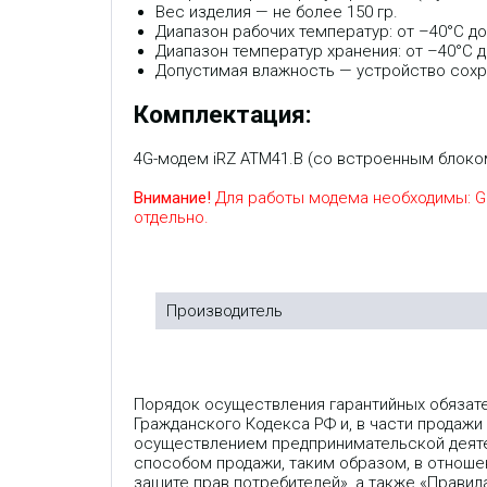
Вес изделия — не более 150 гр.
Диапазон рабочих температур: от –40°С до
Диапазон температур хранения: от –40°С д
Допустимая влажность — устройство сохр
Комплектация:
4G-модем iRZ ATM41.B (со встроенным блоко
Внимание!
Для работы модема необходимы: GS
отдельно.
Производитель
Порядок осуществления гарантийных обязат
Гражданского Кодекса РФ и, в части продажи
осуществлением предпринимательской деяте
способом продажи, таким образом, в отношен
защите прав потребителей», а также «Прави