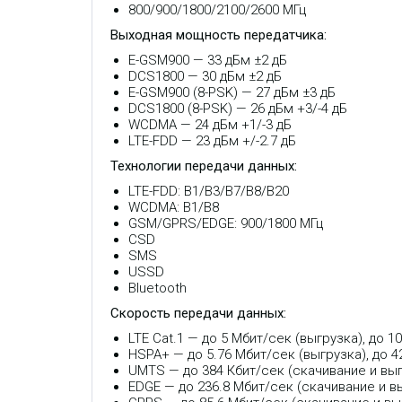
800/900/1800/2100/2600 МГц
Выходная мощность передатчика:
E-GSM900 — 33 дБм ±2 дБ
DCS1800 — 30 дБм ±2 дБ
E-GSM900 (8-PSK) — 27 дБм ±3 дБ
DCS1800 (8-PSK) — 26 дБм +3/-4 дБ
WCDMA — 24 дБм +1/-3 дБ
LTE-FDD — 23 дБм +/-2.7 дБ
Технологии передачи данных:
LTE-FDD: B1/B3/B7/B8/B20
WCDMA: B1/B8
GSM/GPRS/EDGE: 900/1800 МГц
CSD
SMS
USSD
Bluetooth
Скорость передачи данных:
LTE Cat.1 — до 5 Мбит/сек (выгрузка), до 1
HSPA+ — до 5.76 Мбит/сек (выгрузка), до 4
UMTS — до 384 Кбит/сек (скачивание и вы
EDGE — до 236.8 Мбит/сек (скачивание и в