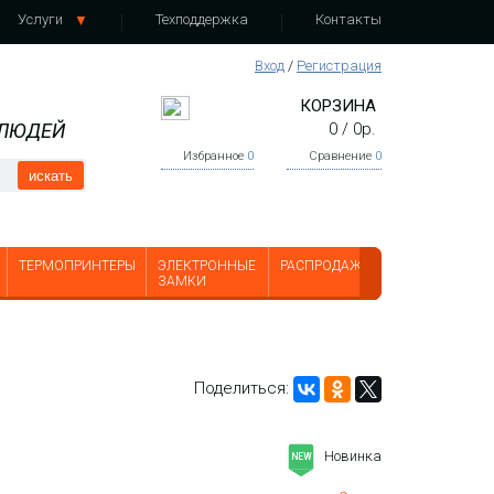
Услуги
Техподдержка
Контакты
Вход
/
Регистрация
КОРЗИНА
 ЛЮДЕЙ
0
/
0
р.
Избранное
0
Сравнение
0
искать
ТЕРМОПРИНТЕРЫ
ЭЛЕКТРОННЫЕ
РАСПРОДАЖА
ЗАМКИ
Поделиться:
Новинка
NEW