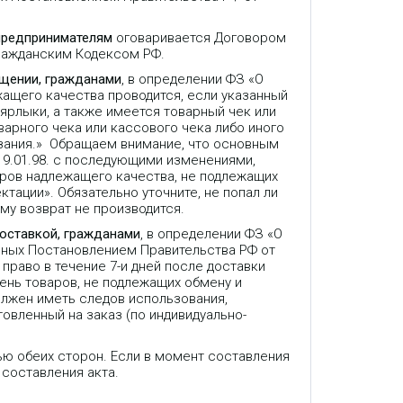
предпринимателям
оговаривается Договором
Гражданским Кодексом РФ.
ещении, гражданами
, в определении ФЗ «О
жащего качества проводится, если указанный
 ярлыки, а также имеется товарный чек или
варного чека или кассового чека либо иного
зания.» Обращаем внимание, что основным
9.01.98. с последующими изменениями,
аров надлежащего качества, не подлежащих
ктации». Обязательно уточните, не попал ли
му возврат не производится.
доставкой, гражданами
, в определении ФЗ «О
нных Постановлением Правительства РФ от
право в течение 7-и дней после доставки
ень товаров, не подлежащих обмену и
олжен иметь следов использования,
товленный на заказ (по индивидуально-
ью обеих сторон. Если в момент составления
 составления акта.