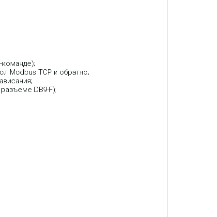
-команде);
л Modbus TCP и обратно;
ависания;
 разъеме DB9-F);
;