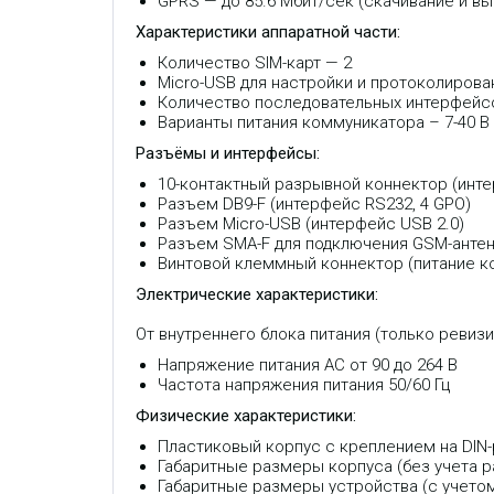
GPRS — до 85.6 Мбит/сек (скачивание и вы
Характеристики аппаратной части:
Количество SIM-карт — 2
Micro-USB для настройки и протоколиров
Количество последовательных интерфейсов
Варианты питания коммуникатора – 7-40 В 
Разъёмы и интерфейсы:
10-контактный разрывной коннектор (интер
Разъем DB9-F (интерфейс RS232, 4 GPO)
Разъем Micro-USB (интерфейс USB 2.0)
Разъем SMA-F для подключения GSM-анте
Винтовой клеммный коннектор (питание ко
Электрические характеристики:
От внутреннего блока питания (только ревизи
Напряжение питания AC от 90 до 264 В
Частота напряжения питания 50/60 Гц
Физические характеристики:
Пластиковый корпус с креплением на DIN-
Габаритные размеры корпуса (без учета раз
Габаритные размеры устройства (с учетом р