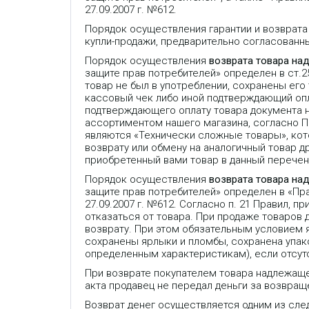
27.09.2007 г. №612.
Порядок осуществления гарантии и возврата
купли-продажи, предварительно согласованн
Порядок осуществления
возврата товара на
защите прав потребителей» определен в ст.
товар не был в употреблении, сохранены его
кассовый чек либо иной подтверждающий опла
подтверждающего оплату товара документа 
ассортиментом нашего магазина, согласно 
являются «Технически сложные товары», кот
возврату или обмену на аналогичный товар др
приобретенный вами товар в данный перечень
Порядок осуществления
возврата товара на
защите прав потребителей» определен в «П
27.09.2007 г. №612. Согласно п. 21 Правил,
отказаться от товара. При продаже товаров
возврату. При этом обязательным условием 
сохранены ярлыки и пломбы, сохранена упако
определенным характеристикам), если отсут
При возврате покупателем товара надлежаще
акта продавец не передал деньги за возвраще
Возврат денег осуществляется одним из сле