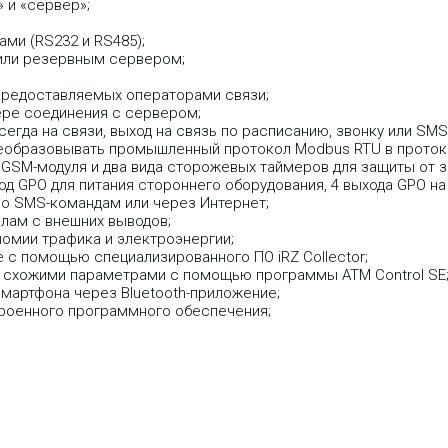
 и «сервер»;
ми (RS232 и RS485);
 или резервным сервером;
 предоставляемых операторами связи;
ере соединения с сервером;
гда на связи, выход на связь по расписанию, звонку или SMS
еобразовывать промышленный протокол Modbus RTU в протоко
GSM-модуля и два вида сторожевых таймеров для защиты от з
ход GPO для питания стороннего оборудования, 4 выхода GPO на
о SMS-командам или через Интернет;
лам с внешних выводов;
омии трафика и электроэнергии;
 с помощью специализированного ПО iRZ Collector;
 схожими параметрами с помощью программы ATM Control SE
мартфона через Bluetooth-приложение;
троенного программного обеспечения;