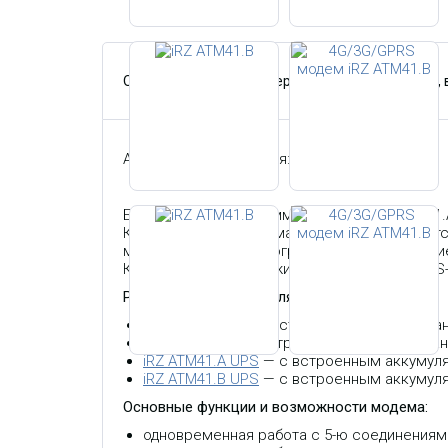
Описание
Характеристики
Гарантия,
Артикул производителя:
ATM41.B
Беспроводные 4G-коммуникаторы iRZ ATM41.А/
Коммуникаторы автоматически подключаются
между сторонним программным обеспечением
Коммуникатор отслеживает состояние GPRS-с
Различия между моделями:
iRZ АТМ41.А
— без встроенного блока пита
iRZ АТМ41.B — с встроенным блоком питан
iRZ ATM41.А UPS
— с встроенным аккумуля
iRZ ATM41.B UPS
— с встроенным аккумуля
Основные функции и возможности модема:
одновременная работа с 5-ю соединениям