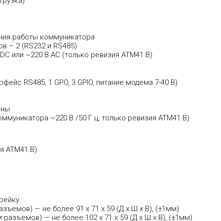
грузка)
ания работы коммуникатора
 – 2 (RS232 и RS485)
DC или ~220 В AC (только ревизия ATM41.B)
фейс RS485, 1 GPO, 3 GPIO, питание модема 7-40 В)
нны
ммуникатора ~220 В /50 Г ц, только ревизия ATM41.B)
я ATM41.B):
рейку
ъемов) — не более 91 x 71 x 59 (Д x Ш x В), (±1мм)
азъемов) — не более 102 x 71 x 59 (Д x Ш x В), (±1мм)