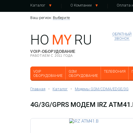
Каталог
О Компании
Оплата и
Ваш регион:
Выберите
HO
MY
RU
ОБРАТНЫЙ
ЗВОНОК
VOIP-ОБОРУДОВАНИЕ
РАБОТАЕМ С 2011 ГОДА
VOIP
GSM
ТЕЛЕФОНИЯ
ОБОРУДОВАНИЕ
ОБОРУДОВАНИЕ
Главная
-
Каталог
-
Модемы GSM/CDMA/EDGE/3G
4G/3G/GPRS МОДЕМ IRZ ATM41.