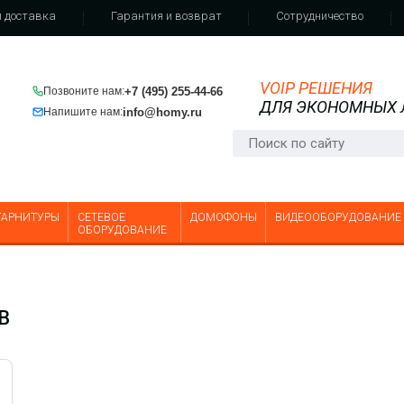
 доставка
Гарантия и возврат
Сотрудничество
VOIP РЕШЕНИЯ
+7 (495) 255-44-66
Позвоните нам:
ДЛЯ ЭКОНОМНЫХ
info@homy.ru
Напишите нам:
ГАРНИТУРЫ
СЕТЕВОЕ
ДОМОФОНЫ
ВИДЕООБОРУДОВАНИЕ
ОБОРУДОВАНИЕ
B