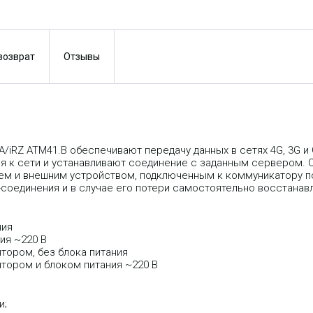
 возврат
Отзывы
iRZ ATM41.B обеспечивают передачу данных в сетях 4G, 3G и 
 к сети и устанавливают соединение с заданным сервером. 
 и внешним устройством, подключенным к коммуникатору по
оединения и в случае его потери самостоятельно восстанав
ния
ия ~220 В
тором, без блока питания
тором и блоком питания ~220 В
и;