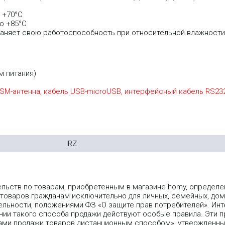
 +70°С
о +85°С
аняет свою работоспособность при относительной влажности 
м питания)
M-антенна, кабель USB-microUSB, интерфейсный кабель RS232
IRZ
ельств по товарам, приобретенным в магазине homy, опреде
 товаров гражданам исключительно для личных, семейных, дом
льности, положениями ФЗ «О защите прав потребителей». Инт
ии такого способа продажи действуют особые правила. Эти пр
лами продажи товаров дистанционным способом», утвержденн