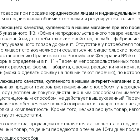
 товаров при продаже
юридическим лицам и индивидуальным 
ым и подписанным обоими сторонами и регулируется только 
длежащего качества, купленного в нашем магазине при его пос
25 указанного ФЗ: «Обмен непродовольственного товара надле
 товарный вид, потребительские свойства, пломбы, фабричные
ту указанного товара документ. Отсутствие у потребителя то
не лишает его возможности ссылаться на свидетельские пока
Постановлению Правительства Российской Федерации №55 от 1
орые определены в п. 11 «Перечня непродовольственных тов
угих размера, формы, габарита, фасона, расцветки или компле
 (можно сделать ссылку на полный текст перечня), по которо
длежащего качества, купленного в нашем интернет-магазине с 
равилах продажи товаров дистанционным способом», утвержде
 при осуществлении покупки дистанционным способом вы имеете 
 дистанционным способом, не действует вышеуказанный Переч
является обеспечение полной сохранности товара: товар не д
вка и комплектность. Кроме того, нельзя вернуть товар, изго
ствуют недостатки.
го качества, продавцом составляется акт возврата за подпис
нный товар, то деньги передаются в течение 10-ти дней после
дующих способов: