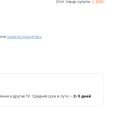
2 раз
Этот товар купили:
 или
зарегистрируйтесь
ии и другие ТК. Средний срок в пути —
2–5 дней
.