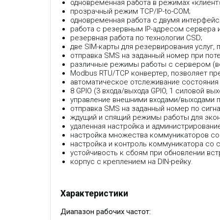
одновременная работа в режимах «клиент»
прозрачный режим TCP/IP-to-COM;
одновременная работа с двумя интерфейса
работа с резервным IP-адресом сервера
резервная работа по технологии CSD;
две SIM-карты для резервирования услуг,
отправка SMS на заданный номер при пот
различные режимы работы с сервером (все
Modbus RTU/TCP конвертер, позволяет пр
автоматическое отслеживание состояния 
8 GPIO (3 входа/выхода GPIO, 1 силовой вы
управление внешними входами/выходами п
отправка SMS на заданный номер по сигна
ждущий и спящий режимы работы для экон
удаленная настройка и администрирование
настройка множества коммуникаторов со
настройка и контроль коммуникатора со с
устойчивость к сбоям при обновлении вс
корпус с креплением на DIN-рейку.
Характеристики
Диапазон рабочих частот: