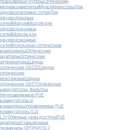
трансиверы
Роутеры
Оптические
медиаконвертеры
Мультиплексоры
Для
одноволоконных сетей
Для
двухволоконых
сетей
Модули
Модули для
одноволоконных
сетей
Модули для
двухволоконных
сетей
Волоконно-оптические
компоненты
Оптические
адаптеры
Оптические
аттенюаторы
Шнуры
оптические G652D
Шнуры
оптические
монтажные
Шнуры
оптические G657
Оптические
циркуляторы, фильтры
Неуправляемые PoE
коммутаторы и
конвертеры
Управляемые PoE
коммутаторы (L2/
L2+)
Уличные узлы доступа
PoE
адаптеры
Станционные
терминалы GPON
VDSL2