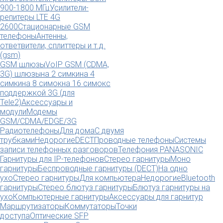
900-1800 МГц
Усилители-
репитеры LTE 4G
2600
Стационарные GSM
телефоны
Антенны,
ответвители, сплиттеры и т.д.
(gsm)
GSM шлюзы
VoIP GSM (CDMA,
3G) шлюзы
на 2 симки
на 4
симки
на 8 симок
на 16 симок
с
поддержкой 3G (для
Tele2)
Аксессуары и
модули
Модемы
GSM/CDMA/EDGE/3G
Радиотелефоны
Для дома
С двумя
трубками
Недорогие
DECT
Проводные телефоны
Системы
записи телефонных разговоров
Телефония PANASONIC
Гарнитуры для IP-телефонов
Стерео гарнитуры
Моно
гарнитуры
Беспроводные гарнитуры (DECT)
На одно
ухо
Стерео гарнитуры
Для компьютера
Недорогие
Bluetooth
гарнитуры
Стерео блютуз гарнитуры
Блютуз гарнитуры на
ухо
Компьютерные гарнитуры
Аксессуары для гарнитур
Маршрутизаторы
Коммутаторы
Точки
доступа
Оптические SFP