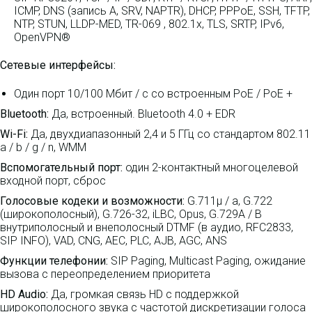
ICMP, DNS (запись A, SRV, NAPTR), DHCP, PPPoE, SSH, TFTP,
NTP, STUN, LLDP-MED, TR-069 , 802.1x, TLS, SRTP, IPv6,
OpenVPN®
Сетевые интерфейсы:
Один порт 10/100 Мбит / с со встроенным PoE / PoE +
Bluetooth:
Да, встроенный. Bluetooth 4.0 + EDR
Wi-Fi:
Да, двухдиапазонный 2,4 и 5 ГГц со стандартом 802.11
a / b / g / n, WMM
Вспомогательный порт:
один 2-контактный многоцелевой
входной порт, сброс
Голосовые кодеки и возможности:
G.711µ / a, G.722
(широкополосный), G.726-32, iLBC, Opus, G.729A / B
внутриполосный и внеполосный DTMF (в аудио, RFC2833,
SIP INFO), VAD, CNG, AEC, PLC, AJB, AGC, ANS
Функции телефонии:
SIP Paging, Multicast Paging, ожидание
вызова с переопределением приоритета
HD Audio:
Да, громкая связь HD с поддержкой
широкополосного звука с частотой дискретизации голоса