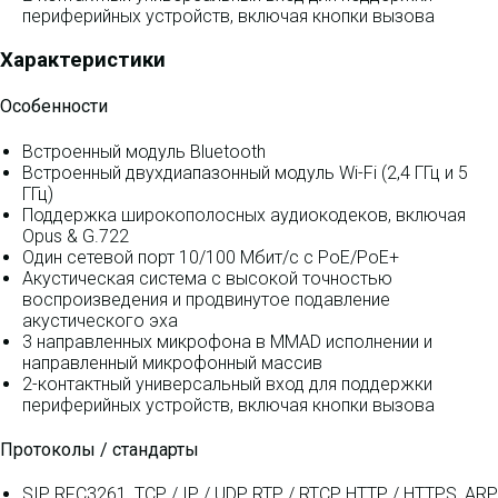
периферийных устройств, включая кнопки вызова
Характеристики
Особенности
Встроенный модуль Bluetooth
Встроенный двухдиапазонный модуль Wi-Fi (2,4 ГГц и 5
ГГц)
Поддержка широкополосных аудиокодеков, включая
Opus & G.722
Один сетевой порт 10/100 Мбит/с с PoE/PoE+
Акустическая система с высокой точностью
воспроизведения и продвинутое подавление
акустического эха
3 направленных микрофона в MMAD исполнении и
направленный микрофонный массив
2-контактный универсальный вход для поддержки
периферийных устройств, включая кнопки вызова
Протоколы / стандарты
SIP RFC3261, TCP / IP / UDP, RTP / RTCP, HTTP / HTTPS, ARP,