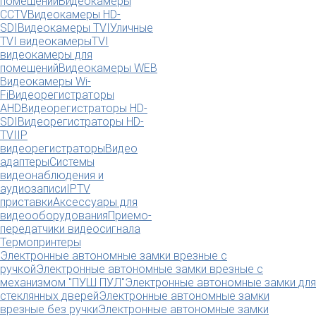
помещений
Видеокамеры
CCTV
Видеокамеры HD-
SDI
Видеокамеры TVI
Уличные
TVI видеокамеры
TVI
видеокамеры для
помещений
Видеокамеры WEB
Видеокамеры Wi-
Fi
Видеорегистраторы
AHD
Видеорегистраторы HD-
SDI
Видеорегистраторы HD-
TVI
IP
видеорегистраторы
Видео
адаптеры
Системы
видеонаблюдения и
аудиозаписи
IPTV
приставки
Аксессуары для
видеооборудования
Приемо-
передатчики видеосигнала
Термопринтеры
Электронные автономные замки врезные с
ручкой
Электронные автономные замки врезные с
механизмом "ПУШ ПУЛ"
Электронные автономные замки для
стеклянных дверей
Электронные автономные замки
врезные без ручки
Электронные автономные замки