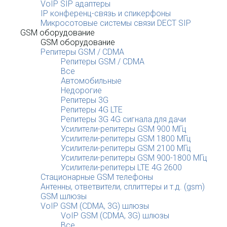
VoIP SIP адаптеры
IP конференц-связь и спикерфоны
Микросотовые системы связи DECT SIP
GSM оборудование
GSM оборудование
Репитеры GSM / CDMA
Репитеры GSM / CDMA
Все
Автомобильные
Недорогие
Репитеры 3G
Репитеры 4G LTE
Репитеры 3G 4G сигнала для дачи
Усилители-репитеры GSM 900 МГц
Усилители-репитеры GSM 1800 МГц
Усилители-репитеры GSM 2100 МГц
Усилители-репитеры GSM 900-1800 МГц
Усилители-репитеры LTE 4G 2600
Стационарные GSM телефоны
Антенны, ответвители, сплиттеры и т.д. (gsm)
GSM шлюзы
VoIP GSM (CDMA, 3G) шлюзы
VoIP GSM (CDMA, 3G) шлюзы
Все