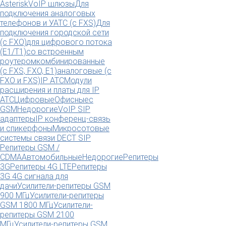
Asterisk
VoIP шлюзы
Для
подключения аналоговых
телефонов и УАТС (с FXS)
Для
подключения городской сети
(с FXO)
для цифрового потока
(E1/T1)
со встроенным
роутером
комбинированные
(c FXS, FXO, E1)
аналоговые (с
FXO и FXS)
IP АТС
Модули
расширения и платы для IP
АТС
Цифровые
Офисные
с
GSM
Недорогие
VoIP SIP
адаптеры
IP конференц-связь
и спикерфоны
Микросотовые
системы связи DECT SIP
Репитеры GSM /
CDMA
Автомобильные
Недорогие
Репитеры
3G
Репитеры 4G LTE
Репитеры
3G 4G сигнала для
дачи
Усилители-репитеры GSM
900 МГц
Усилители-репитеры
GSM 1800 МГц
Усилители-
репитеры GSM 2100
МГц
Усилители-репитеры GSM