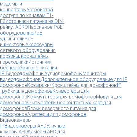
модемы и
конвертеры
Устройства
доступа по каналам E1-
E3
Источники питания на DIN-
рейку. ACRO
Пассивное PoE
оборудование
PoE
удлинители
PoE
инжекторы
Аксессуары
сетевого оборудования:
корзины, кронштейны,
переходники
Источники
бесперебойного питания
IP Видеодомофоны
Аудиодомофоны
Мониторы
видеодомофонов
Дополнительное оборудование для IP
домофонов
Козырьки/Кронштейны для домофонов
IP
трубки для домофонов
Конвертеры для
домофонов
Коммутаторы для домофонов
Модули для
домофонов
Считыватели бесконтактных карт для
домофонов
Блоки резервного питания для
домофонов
Адаптеры для домофонов
Видеокамеры
IP
Видеокамеры AHD
Уличные
камеры AHD
Камеры AHD для