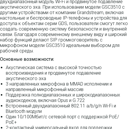
двухдиапазонный модуль Wi-Fi и продвинутое подавление
акустического эха. При использовании модели GSC3510 с
другими устройствами от компании Grandstream, включая
настольные и беспроводные IP-телефоны и устройства для
доступа к объектам серии GDS, пользователи смогут легко
создать современную систему безопасности и внутренней
связи. Благодаря современному внешнему виду и широкий
набор функций делают SIP громкоговоритель с
микрофоном модели GSC3510 идеальным выбором для
рабочей среды.
Основные возможности:
Акустическая система с высокой точностью
воспроизведения и продвинутое подавление
акустического эха
3 направленных микрофона в MMAD исполнении и
направленный микрофонный массив
Поддержка полнодиапазонных и широкодиапазонных
аудиокодеков, включая Opus и G.722
Встроенный двухдиапазонный 802.11 a/b/g/n Wi-Fi и
Bluetooth модули
Один 10/100Мбит/с сетевой порт с поддержкой PoE/
PoE+
2-контактный универсальный вход для поддержки