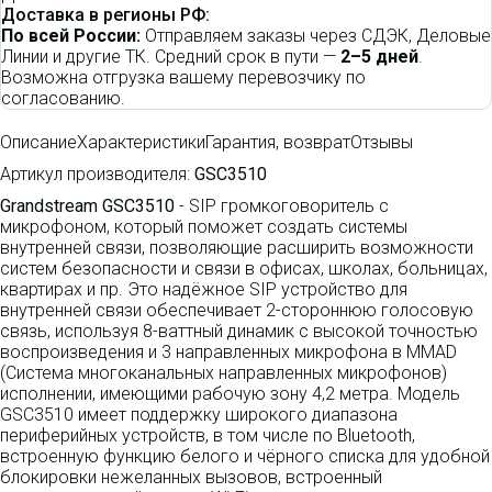
Доставка в регионы РФ:
По всей России:
Отправляем заказы через СДЭК, Деловые
Линии и другие ТК. Средний срок в пути —
2–5 дней
.
Возможна отгрузка вашему перевозчику по
согласованию.
Описание
Характеристики
Гарантия, возврат
Отзывы
Артикул производителя:
GSC3510
Grandstream GSC3510
-
SIP громкоговоритель с
микрофоном, который поможет создать системы
внутренней связи, позволяющие расширить возможности
систем безопасности и связи в офисах, школах, больницах,
квартирах и пр. Это надёжное SIP устройство для
внутренней связи обеспечивает 2-стороннюю голосовую
связь, используя 8-ваттный динамик с высокой точностью
воспроизведения и 3 направленных микрофона в MMAD
(Система многоканальных направленных микрофонов)
исполнении, имеющими рабочую зону 4,2 метра. Модель
GSC3510 имеет поддержку широкого диапазона
периферийных устройств, в том числе по Bluetooth,
встроенную функцию белого и чёрного списка для удобной
блокировки нежеланных вызовов, встроенный