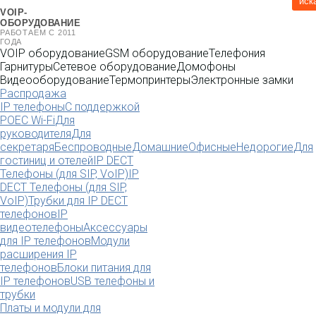
иск
VOIP-
ОБОРУДОВАНИЕ
РАБОТАЕМ С 2011
ГОДА
VOIP оборудование
GSM оборудование
Телефония
Гарнитуры
Сетевое оборудование
Домофоны
Видеооборудование
Термопринтеры
Электронные замки
Распродажа
IP телефоны
С поддержкой
POE
C Wi-Fi
Для
руководителя
Для
секретаря
Беспроводные
Домашние
Офисные
Недорогие
Для
гостиниц и отелей
IP DECT
Телефоны (для SIP, VoIP)
IP
DECT Телефоны (для SIP,
VoIP)
Трубки для IP DECT
телефонов
IP
видеотелефоны
Аксессуары
для IP телефонов
Модули
расширения IP
телефонов
Блоки питания для
IP телефонов
USB телефоны и
трубки
Платы и модули для