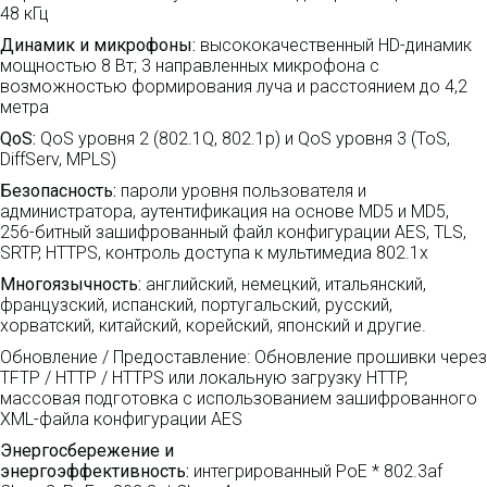
48 кГц
Динамик и микрофоны:
высококачественный HD-динамик
мощностью 8 Вт; 3 направленных микрофона с
возможностью формирования луча и расстоянием до 4,2
метра
QoS:
QoS уровня 2 (802.1Q, 802.1p) и QoS уровня 3 (ToS,
DiffServ, MPLS)
Безопасность:
пароли уровня пользователя и
администратора, аутентификация на основе MD5 и MD5,
256-битный зашифрованный файл конфигурации AES, TLS,
SRTP, HTTPS, контроль доступа к мультимедиа 802.1x
Многоязычность:
английский, немецкий, итальянский,
французский, испанский, португальский, русский,
хорватский, китайский, корейский, японский и другие.
Обновление / Предоставление: Обновление прошивки через
TFTP / HTTP / HTTPS или локальную загрузку HTTP,
массовая подготовка с использованием зашифрованного
XML-файла конфигурации AES
Энергосбережение и
энергоэффективность:
интегрированный PoE * 802.3af