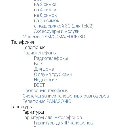
на 2 симки
на 4 симки
на 8 симок
на 16 симок
с поддержкой 3G (для Tele2)
Аксессуары и модули
Модемы GSM/CDMA/EDGE/3G
Телефония
Телефония
Радиотелефоны
Радиотелефоны
Все
Для дома
С двумя трубками
Недорогие
DECT
Проводные телефоны
Системы записи телефонных разговоров
Телефония PANASONIC
Гарнитуры
Гарнитуры
Гарнитуры для IP-телефонов
Гарнитуры для IP-телефонов