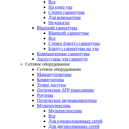
Все
На одно ухо
Стерео гарнитуры
Для компьютера
Недорогие
Bluetooth гарнитуры
Bluetooth гарнитуры
Все
Стерео блютуз гарнитуры
Блютуз гарнитуры на ухо
Компьютерные гарнитуры
Аксессуары для гарнитур
Сетевое оборудование
Сетевое оборудование
Маршрутизаторы
Коммутаторы
Точки доступа
Оптические SFP трансиверы
Роутеры
Оптические медиаконвертеры
Мультиплексоры
Мультиплексоры
Все
Для одноволоконных сетей
Для двухволоконых сетей