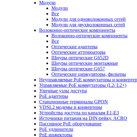
Модули
Модули
Все
Модули для одноволоконных сетей
Модули для двухволоконных сетей
Волоконно-оптические компоненты
Волоконно-оптические компоненты
Все
Оптические адаптеры
Оптические аттенюаторы
Шнуры оптические G652D
Шнуры оптические монтажные
Шнуры оптические G657
Оптические циркуляторы, фильтры
Неуправляемые PoE коммутаторы и конверте
Управляемые PoE коммутаторы (L2/ L2+)
Уличные узлы доступа
PoE адаптеры
Станционные терминалы GPON
VDSL2 модемы и конвертеры
Устройства доступа по каналам E1-E3
Источники питания на DIN-рейку. ACRO
Пассивное PoE оборудование
PoE удлинители
PoE инжекторы