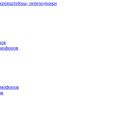
, кронштейны, переходники
нов
омофонов
омофонов
ов