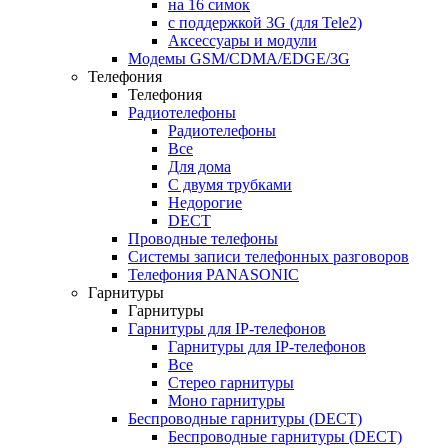
на 16 симок
с поддержкой 3G (для Tele2)
Аксессуары и модули
Модемы GSM/CDMA/EDGE/3G
Телефония
Телефония
Радиотелефоны
Радиотелефоны
Все
Для дома
С двумя трубками
Недорогие
DECT
Проводные телефоны
Системы записи телефонных разговоров
Телефония PANASONIC
Гарнитуры
Гарнитуры
Гарнитуры для IP-телефонов
Гарнитуры для IP-телефонов
Все
Стерео гарнитуры
Моно гарнитуры
Беспроводные гарнитуры (DECT)
Беспроводные гарнитуры (DECT)