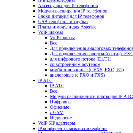
IP видеотелефоны
Аксессуары для IP телефонов
Модули расширения IP телефонов
Блоки питания для IP телефонов
USB телефоны и трубки
Платы и модули для Asterisk
VoIP шлюзы
VoIP шлюзы
Все
Для подключения аналоговых телефонов
Для подключения городской сети (с FX
для цифрового потока (E1/T1)
со встроенным роутером
комбинированные (c FXS, FXO, E1)
аналоговые (с FXO и FXS)
IP АТС
IP АТС
Все
Модули расширения и платы для IP АТС
Цифровые
Офисные
с GSM
Недорогие
VoIP SIP адаптеры
IP конференц-связь и спикерфоны