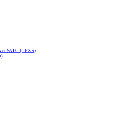
 и УАТС (с FXS)
O)