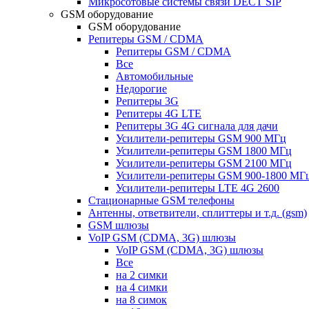
Микросотовые системы связи DECT SIP
GSM оборудование
GSM оборудование
Репитеры GSM / CDMA
Репитеры GSM / CDMA
Все
Автомобильные
Недорогие
Репитеры 3G
Репитеры 4G LTE
Репитеры 3G 4G сигнала для дачи
Усилители-репитеры GSM 900 МГц
Усилители-репитеры GSM 1800 МГц
Усилители-репитеры GSM 2100 МГц
Усилители-репитеры GSM 900-1800 МГ
Усилители-репитеры LTE 4G 2600
Стационарные GSM телефоны
Антенны, ответвители, сплиттеры и т.д. (gsm)
GSM шлюзы
VoIP GSM (CDMA, 3G) шлюзы
VoIP GSM (CDMA, 3G) шлюзы
Все
на 2 симки
на 4 симки
на 8 симок