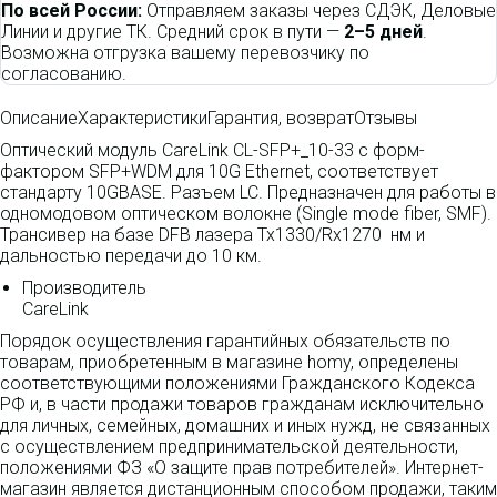
По всей России:
Отправляем заказы через СДЭК, Деловые
Линии и другие ТК. Средний срок в пути —
2–5 дней
.
Возможна отгрузка вашему перевозчику по
согласованию.
Описание
Характеристики
Гарантия, возврат
Отзывы
Оптический модуль CareLink CL-SFP+_10-33 с форм-
фактором SFP+WDM для 10G Ethernet, соответствует
стандарту 10GBASE. Разъем LC. Предназначен для работы в
одномодовом оптическом волокне (Single mode fiber, SMF).
Трансивер на базе DFB лазера Tx1330/Rx1270 нм и
дальностью передачи до 10 км.
Производитель
CareLink
Порядок осуществления гарантийных обязательств по
товарам, приобретенным в магазине homy, определены
соответствующими положениями Гражданского Кодекса
РФ и, в части продажи товаров гражданам исключительно
для личных, семейных, домашних и иных нужд, не связанных
с осуществлением предпринимательской деятельности,
положениями ФЗ «О защите прав потребителей». Интернет-
магазин является дистанционным способом продажи, таким