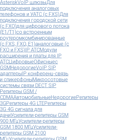
Asterisk
VoIP шлюзы
Для
подключения аналоговых
телефонов и УАТС (с FXS)
Для
подключения городской сети
(с FXO)
для цифрового потока
(E1/T1)
со встроенным
роутером
комбинированные
(c FXS, FXO, E1)
аналоговые (с
FXO и FXS)
IP АТС
Модули
расширения и платы для IP
АТС
Цифровые
Офисные
с
GSM
Недорогие
VoIP SIP
адаптеры
IP конференц-связь
и спикерфоны
Микросотовые
системы связи DECT SIP
Репитеры GSM /
CDMA
Автомобильные
Недорогие
Репитеры
3G
Репитеры 4G LTE
Репитеры
3G 4G сигнала для
дачи
Усилители-репитеры GSM
900 МГц
Усилители-репитеры
GSM 1800 МГц
Усилители-
репитеры GSM 2100
МГц
Усилители-репитеры GSM