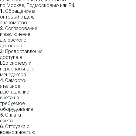
по Москве, Подмосковью или РФ
1.
Обращение в
оптовый отдел,
знакомство
2.
Согласование
и заключение
дилерского
договора
3.
Пре­до­ста­вле­ние
доступа в
b2b систему и
персо­нального
мене­джера
4.
Само­сто­-
ятель­ное
выставление
счета на
требуемое
оборудование
5.
Оплата
счета
6.
Отгрузка с
возможностью