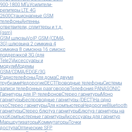
900-1800 МГц
Усилители-
репитеры LTE 4G
2600
Стационарные GSM
телефоны
Антенны,
ответвители, сплиттеры и т.д.
(gsm)
GSM шлюзы
VoIP GSM (CDMA,
3G) шлюзы
на 2 симки
на 4
симки
на 8 симок
на 16 симок
с
поддержкой 3G (для
Tele2)
Аксессуары и
модули
Модемы
GSM/CDMA/EDGE/3G
Радиотелефоны
Для дома
С двумя
трубками
Недорогие
DECT
Проводные телефоны
Системы
записи телефонных разговоров
Телефония PANASONIC
Гарнитуры для IP-телефонов
Стерео гарнитуры
Моно
гарнитуры
Беспроводные гарнитуры (DECT)
На одно
ухо
Стерео гарнитуры
Для компьютера
Недорогие
Bluetooth
гарнитуры
Стерео блютуз гарнитуры
Блютуз гарнитуры на
ухо
Компьютерные гарнитуры
Аксессуары для гарнитур
Маршрутизаторы
Коммутаторы
Точки
доступа
Оптические SFP