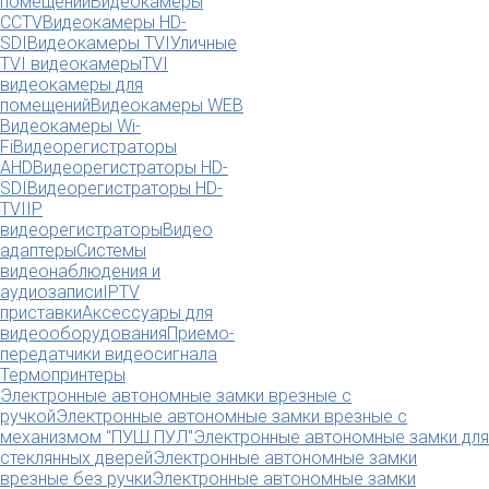
помещений
Видеокамеры
CCTV
Видеокамеры HD-
SDI
Видеокамеры TVI
Уличные
TVI видеокамеры
TVI
видеокамеры для
помещений
Видеокамеры WEB
Видеокамеры Wi-
Fi
Видеорегистраторы
AHD
Видеорегистраторы HD-
SDI
Видеорегистраторы HD-
TVI
IP
видеорегистраторы
Видео
адаптеры
Системы
видеонаблюдения и
аудиозаписи
IPTV
приставки
Аксессуары для
видеооборудования
Приемо-
передатчики видеосигнала
Термопринтеры
Электронные автономные замки врезные с
ручкой
Электронные автономные замки врезные с
механизмом "ПУШ ПУЛ"
Электронные автономные замки для
стеклянных дверей
Электронные автономные замки
врезные без ручки
Электронные автономные замки