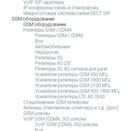
VoIP SIP адаптеры
IP конференц-связь и спикерфоны
Микросотовые системы связи DECT SIP
GSM оборудование
GSM оборудование
Репитеры GSM / CDMA
Репитеры GSM / CDMA
Все
Автомобильные
Недорогие
Репитеры 3G
Репитеры 4G LTE
Репитеры 3G 4G сигнала для дачи
Усилители-репитеры GSM 900 МГц
Усилители-репитеры GSM 1800 МГц
Усилители-репитеры GSM 2100 МГц
Усилители-репитеры GSM 900-1800 МГц
Усилители-репитеры LTE 4G 2600
Стационарные GSM телефоны
Антенны, ответвители, сплиттеры и т.д. (gsm)
GSM шлюзы
VoIP GSM (CDMA, 3G) шлюзы
VoIP GSM (CDMA, 3G) шлюзы
Все