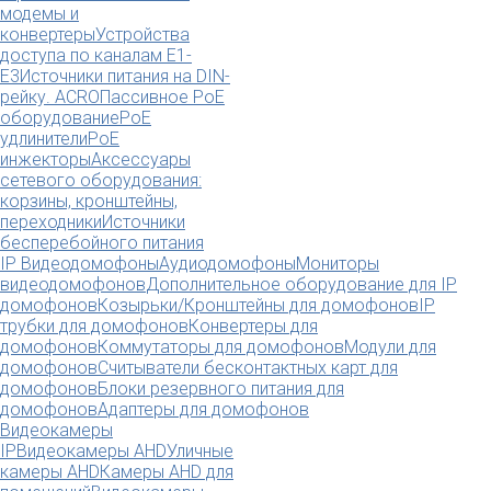
модемы и
конвертеры
Устройства
доступа по каналам E1-
E3
Источники питания на DIN-
рейку. ACRO
Пассивное PoE
оборудование
PoE
удлинители
PoE
инжекторы
Аксессуары
сетевого оборудования:
корзины, кронштейны,
переходники
Источники
бесперебойного питания
IP Видеодомофоны
Аудиодомофоны
Мониторы
видеодомофонов
Дополнительное оборудование для IP
домофонов
Козырьки/Кронштейны для домофонов
IP
трубки для домофонов
Конвертеры для
домофонов
Коммутаторы для домофонов
Модули для
домофонов
Считыватели бесконтактных карт для
домофонов
Блоки резервного питания для
домофонов
Адаптеры для домофонов
Видеокамеры
IP
Видеокамеры AHD
Уличные
камеры AHD
Камеры AHD для