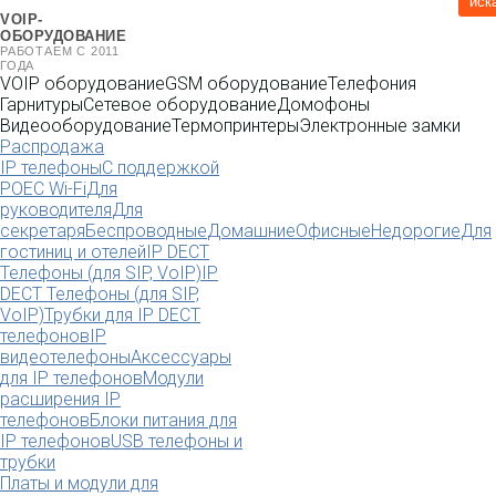
иск
VOIP-
ОБОРУДОВАНИЕ
РАБОТАЕМ С 2011
ГОДА
VOIP оборудование
GSM оборудование
Телефония
Гарнитуры
Сетевое оборудование
Домофоны
Видеооборудование
Термопринтеры
Электронные замки
Распродажа
IP телефоны
С поддержкой
POE
C Wi-Fi
Для
руководителя
Для
секретаря
Беспроводные
Домашние
Офисные
Недорогие
Для
гостиниц и отелей
IP DECT
Телефоны (для SIP, VoIP)
IP
DECT Телефоны (для SIP,
VoIP)
Трубки для IP DECT
телефонов
IP
видеотелефоны
Аксессуары
для IP телефонов
Модули
расширения IP
телефонов
Блоки питания для
IP телефонов
USB телефоны и
трубки
Платы и модули для