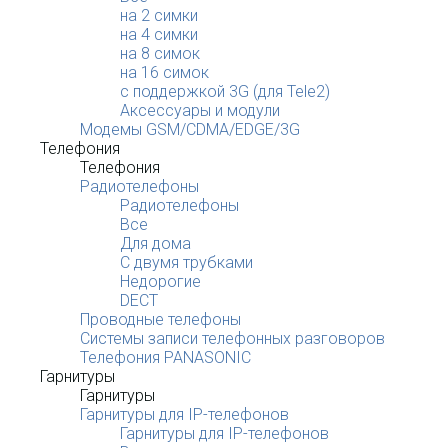
на 2 симки
на 4 симки
на 8 симок
на 16 симок
с поддержкой 3G (для Tele2)
Аксессуары и модули
Модемы GSM/CDMA/EDGE/3G
Телефония
Телефония
Радиотелефоны
Радиотелефоны
Все
Для дома
С двумя трубками
Недорогие
DECT
Проводные телефоны
Системы записи телефонных разговоров
Телефония PANASONIC
Гарнитуры
Гарнитуры
Гарнитуры для IP-телефонов
Гарнитуры для IP-телефонов