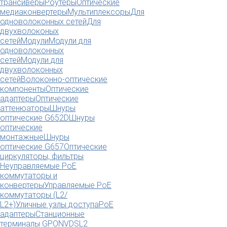
трансиверы
Роутеры
Оптические
медиаконвертеры
Мультиплексоры
Для
одноволоконных сетей
Для
двухволоконых
сетей
Модули
Модули для
одноволоконных
сетей
Модули для
двухволоконных
сетей
Волоконно-оптические
компоненты
Оптические
адаптеры
Оптические
аттенюаторы
Шнуры
оптические G652D
Шнуры
оптические
монтажные
Шнуры
оптические G657
Оптические
циркуляторы, фильтры
Неуправляемые PoE
коммутаторы и
конвертеры
Управляемые PoE
коммутаторы (L2/
L2+)
Уличные узлы доступа
PoE
адаптеры
Станционные
терминалы GPON
VDSL2