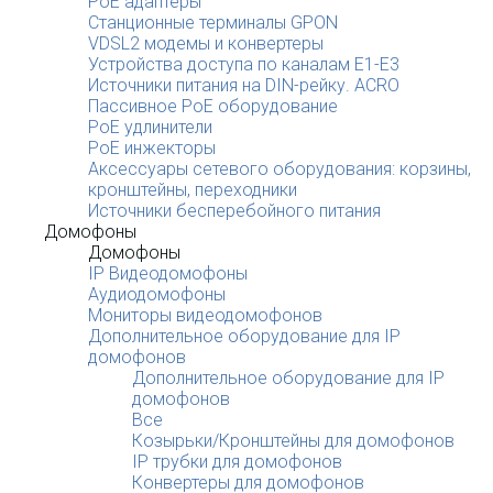
PoE адаптеры
Станционные терминалы GPON
VDSL2 модемы и конвертеры
Устройства доступа по каналам E1-E3
Источники питания на DIN-рейку. ACRO
Пассивное PoE оборудование
PoE удлинители
PoE инжекторы
Аксессуары сетевого оборудования: корзины,
кронштейны, переходники
Источники бесперебойного питания
Домофоны
Домофоны
IP Видеодомофоны
Аудиодомофоны
Мониторы видеодомофонов
Дополнительное оборудование для IP
домофонов
Дополнительное оборудование для IP
домофонов
Все
Козырьки/Кронштейны для домофонов
IP трубки для домофонов
Конвертеры для домофонов