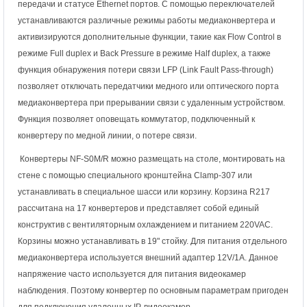
передачи и статусе Ethernet портов. С помощью переключателей
устанавливаются различные режимы работы медиаконвертера и
активизируются дополнительные функции, такие как Flow Control в
режиме Full duplex и Back Pressure в режиме Half duplex, а также
функция обнаружения потери связи LFP (Link Fault Pass-through)
позволяет отключать передатчики медного или оптического порта
медиаконвертера при прерывании связи с удаленным устройством.
Функция позволяет оповещать коммутатор, подключенный к
конвертеру по медной линии, о потере связи.
Конвертеры NF-S0M/R можно размещать на столе, монтировать на
стене с помощью специального кронштейна Clamp-307 или
устанавливать в специальное шасси или корзину. Корзина R217
рассчитана на 17 конвертеров и представляет собой единый
конструктив с вентиляторным охлаждением и питанием 220VAC.
Корзины можно устанавливать в 19" стойку. Для питания отдельного
медиаконвертера используется внешний адаптер 12V/1А. Данное
напряжение часто используется для питания видеокамер
наблюдения. Поэтому конвертер по основным параметрам пригоден