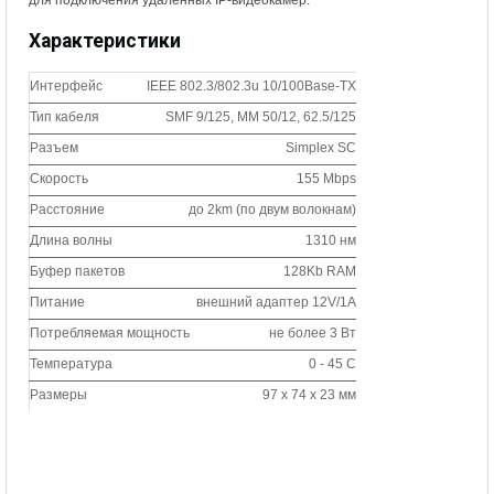
для подключения удаленных IP-видеокамер.
Характеристики
Интерфейс
IEEE 802.3/802.3u 10/100Base-TX
Тип кабеля
SMF 9/125, MM 50/12, 62.5/125
Разъем
Simplex SC
Скорость
155 Mbps
Расстояние
до 2km (по двум волокнам)
Длина волны
1310 нм
Буфер пакетов
128Kb RAM
Питание
внешний адаптер 12V/1А
Потребляемая мощность
не более 3 Вт
Температура
0 - 45 C
Размеры
97 x 74 x 23 мм