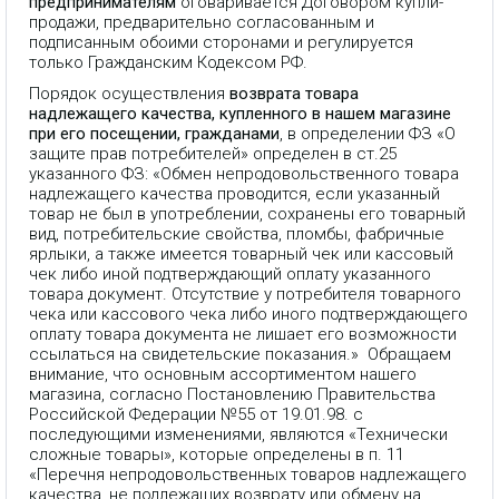
предпринимателям
оговаривается Договором купли-
продажи, предварительно согласованным и
подписанным обоими сторонами и регулируется
только Гражданским Кодексом РФ.
Порядок осуществления
возврата товара
надлежащего качества, купленного в нашем магазине
при его посещении, гражданами
, в определении ФЗ «О
защите прав потребителей» определен в ст.25
указанного ФЗ: «Обмен непродовольственного товара
надлежащего качества проводится, если указанный
товар не был в употреблении, сохранены его товарный
вид, потребительские свойства, пломбы, фабричные
ярлыки, а также имеется товарный чек или кассовый
чек либо иной подтверждающий оплату указанного
товара документ. Отсутствие у потребителя товарного
чека или кассового чека либо иного подтверждающего
оплату товара документа не лишает его возможности
ссылаться на свидетельские показания.» Обращаем
внимание, что основным ассортиментом нашего
магазина, согласно Постановлению Правительства
Российской Федерации №55 от 19.01.98. с
последующими изменениями, являются «Технически
сложные товары», которые определены в п. 11
«Перечня непродовольственных товаров надлежащего
качества, не подлежащих возврату или обмену на