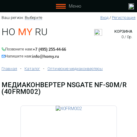
Меню
Ваш регион:
Выберите
Вход
/
Регистрация
HO
MY
RU
КОРЗИНА
0
/
0
р.
+7 (495) 255-44-66
Позвоните нам:
info@homy.ru
Напишите нам:
Главная
-
Каталог
-
Оптические медиаконвертеры
МЕДИАКОНВЕРТЕР NSGATE NF-S0M/R
(40FRM002)