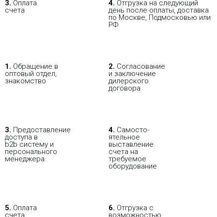
3.
Оплата
4.
Отгрузка на следующий
счета
день после оплаты, доставка
по Москве, Подмосковью или
РФ
1.
Обращение в
2.
Согласование
В РОЗНИЦУ
ОПТОВИКАМ
ПАРТНЕРАМ
оптовый отдел,
и заключение
знакомство
дилерского
договора
ПОКУПАЯ С НАСТРОЙКОЙ
3.
Пре­до­ста­вле­ние
4.
Само­сто­-
доступа в
ятель­ное
b2b систему и
выставление
персо­нального
счета на
мене­джера
требуемое
оборудование
5.
Оплата
6.
Отгрузка с
счета
возможностью