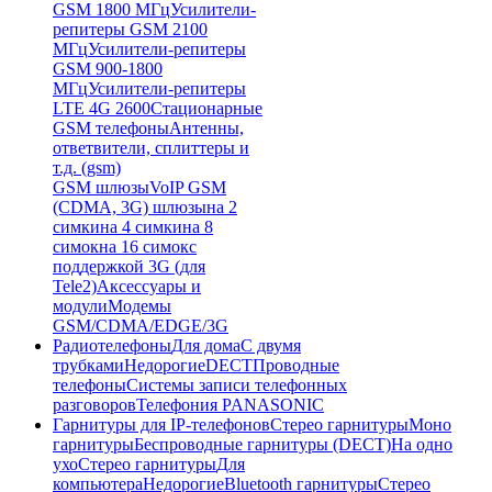
GSM 1800 МГц
Усилители-
репитеры GSM 2100
МГц
Усилители-репитеры
GSM 900-1800
МГц
Усилители-репитеры
LTE 4G 2600
Стационарные
GSM телефоны
Антенны,
ответвители, сплиттеры и
т.д. (gsm)
GSM шлюзы
VoIP GSM
(CDMA, 3G) шлюзы
на 2
симки
на 4 симки
на 8
симок
на 16 симок
с
поддержкой 3G (для
Tele2)
Аксессуары и
модули
Модемы
GSM/CDMA/EDGE/3G
Радиотелефоны
Для дома
С двумя
трубками
Недорогие
DECT
Проводные
телефоны
Системы записи телефонных
разговоров
Телефония PANASONIC
Гарнитуры для IP-телефонов
Стерео гарнитуры
Моно
гарнитуры
Беспроводные гарнитуры (DECT)
На одно
ухо
Стерео гарнитуры
Для
компьютера
Недорогие
Bluetooth гарнитуры
Стерео