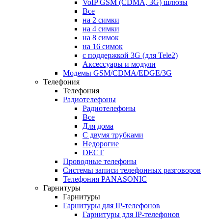
VoIP GSM (CDMA, 3G) шлюзы
Все
на 2 симки
на 4 симки
на 8 симок
на 16 симок
с поддержкой 3G (для Tele2)
Аксессуары и модули
Модемы GSM/CDMA/EDGE/3G
Телефония
Телефония
Радиотелефоны
Радиотелефоны
Все
Для дома
С двумя трубками
Недорогие
DECT
Проводные телефоны
Системы записи телефонных разговоров
Телефония PANASONIC
Гарнитуры
Гарнитуры
Гарнитуры для IP-телефонов
Гарнитуры для IP-телефонов