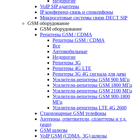
Недорогие
VoIP SIP адаптеры
IP конференц-связь и спикерфоны
Микросотовые системы связи DECT SIP
GSM оборудование
GSM оборудование
Репитеры GSM / CDMA
Репитеры GSM / CDMA
Все
Автомобильные
Недорогие
Репитеры 3G
Репитеры 4G LTE
Репитеры 3G 4G сигнала для дачи
Усилители-репитеры GSM 900 МГц
Усилители-репитеры GSM 1800 МГц
Усилители-репитеры GSM 2100 МГц
Усилители-репитеры GSM 900-1800
МГц
Усилители-репитеры LTE 4G 2600
Стационарные GSM телефоны
Антенны, ответвители, сплиттеры и т.д.
(gsm)
GSM шлюзы
VoIP GSM (CDMA, 3G) шлюзы