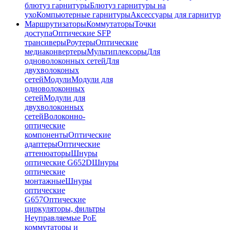
блютуз гарнитуры
Блютуз гарнитуры на
ухо
Компьютерные гарнитуры
Аксессуары для гарнитур
Маршрутизаторы
Коммутаторы
Точки
доступа
Оптические SFP
трансиверы
Роутеры
Оптические
медиаконвертеры
Мультиплексоры
Для
одноволоконных сетей
Для
двухволоконых
сетей
Модули
Модули для
одноволоконных
сетей
Модули для
двухволоконных
сетей
Волоконно-
оптические
компоненты
Оптические
адаптеры
Оптические
аттенюаторы
Шнуры
оптические G652D
Шнуры
оптические
монтажные
Шнуры
оптические
G657
Оптические
циркуляторы, фильтры
Неуправляемые PoE
коммутаторы и