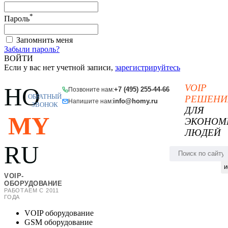
*
Пароль
Запомнить меня
Забыли пароль?
ВОЙТИ
Если у вас нет учетной записи,
зарегистрируйтесь
VOIP
HO
+7 (495) 255-44-66
Позвоните нам:
ОБРАТНЫЙ
РЕШЕНИ
info@homy.ru
Напишите нам:
ЗВОНОК
ДЛЯ
MY
ЭКОНОМ
ЛЮДЕЙ
RU
и
VOIP-
ОБОРУДОВАНИЕ
РАБОТАЕМ С 2011
ГОДА
VOIP оборудование
GSM оборудование