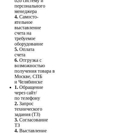
b2b систему и
персо­нального
мене­джера
4.
Само­сто­-
ятель­ное
выставление
счета на
требуемое
оборудование
5.
Оплата
счета
6.
Отгрузка с
возможностью
получения товара в
Москве, СПБ
и Челябинске
1.
Обращение
через сайт/
по телефону
2.
Запрос
технического
задания (ТЗ)
3.
Согласование
ТЗ
4.
Выставление