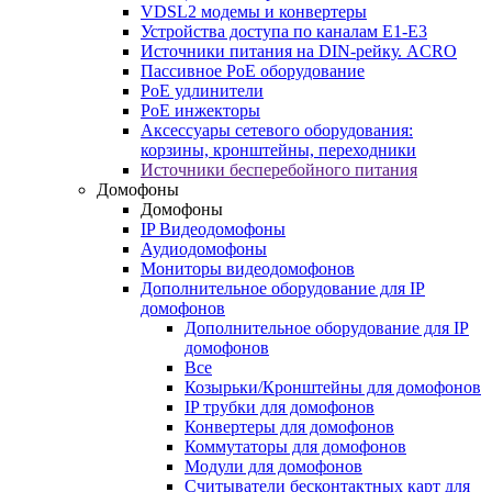
VDSL2 модемы и конвертеры
Устройства доступа по каналам E1-E3
Источники питания на DIN-рейку. ACRO
Пассивное PoE оборудование
PoE удлинители
PoE инжекторы
Аксессуары сетевого оборудования:
корзины, кронштейны, переходники
Источники бесперебойного питания
Домофоны
Домофоны
IP Видеодомофоны
Аудиодомофоны
Мониторы видеодомофонов
Дополнительное оборудование для IP
домофонов
Дополнительное оборудование для IP
домофонов
Все
Козырьки/Кронштейны для домофонов
IP трубки для домофонов
Конвертеры для домофонов
Коммутаторы для домофонов
Модули для домофонов
Считыватели бесконтактных карт для