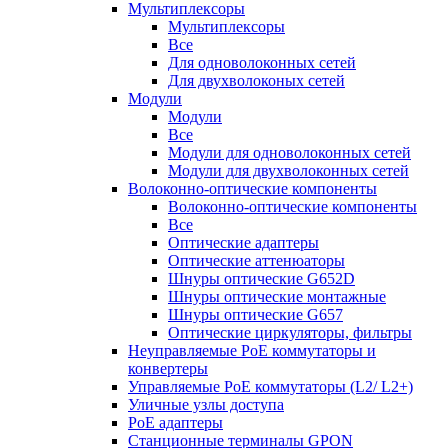
Мультиплексоры
Мультиплексоры
Все
Для одноволоконных сетей
Для двухволоконых сетей
Модули
Модули
Все
Модули для одноволоконных сетей
Модули для двухволоконных сетей
Волоконно-оптические компоненты
Волоконно-оптические компоненты
Все
Оптические адаптеры
Оптические аттенюаторы
Шнуры оптические G652D
Шнуры оптические монтажные
Шнуры оптические G657
Оптические циркуляторы, фильтры
Неуправляемые PoE коммутаторы и
конвертеры
Управляемые PoE коммутаторы (L2/ L2+)
Уличные узлы доступа
PoE адаптеры
Станционные терминалы GPON