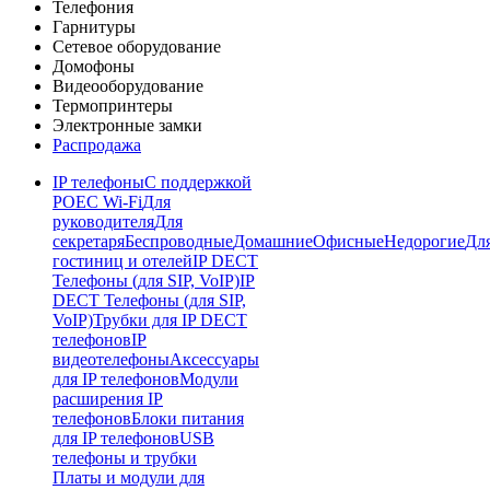
Телефония
Гарнитуры
Сетевое оборудование
Домофоны
Видеооборудование
Термопринтеры
Электронные замки
Распродажа
IP телефоны
С поддержкой
POE
C Wi-Fi
Для
руководителя
Для
секретаря
Беспроводные
Домашние
Офисные
Недорогие
Дл
гостиниц и отелей
IP DECT
Телефоны (для SIP, VoIP)
IP
DECT Телефоны (для SIP,
VoIP)
Трубки для IP DECT
телефонов
IP
видеотелефоны
Аксессуары
для IP телефонов
Модули
расширения IP
телефонов
Блоки питания
для IP телефонов
USB
телефоны и трубки
Платы и модули для