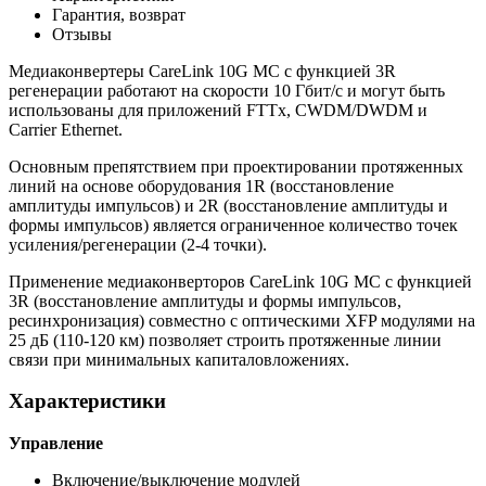
Гарантия, возврат
Отзывы
Медиаконвертеры CareLink 10G MC с функцией 3R
регенерации работают на скорости 10 Гбит/с и могут быть
использованы для приложений FTTx, CWDM/DWDM и
Carrier Ethernet.
Основным препятствием при проектировании протяженных
линий на основе оборудования 1R (восстановление
амплитуды импульсов) и 2R (восстановление амплитуды и
формы импульсов) является ограниченное количество точек
усиления/регенерации (2-4 точки).
Применение медиаконверторов CareLink 10G MC с функцией
3R (восстановление амплитуды и формы импульсов,
ресинхронизация) совместно с оптическими XFP модулями на
25 дБ (110-120 км) позволяет строить протяженные линии
связи при минимальных капиталовложениях.
Характеристики
Управление
Включение/выключение модулей