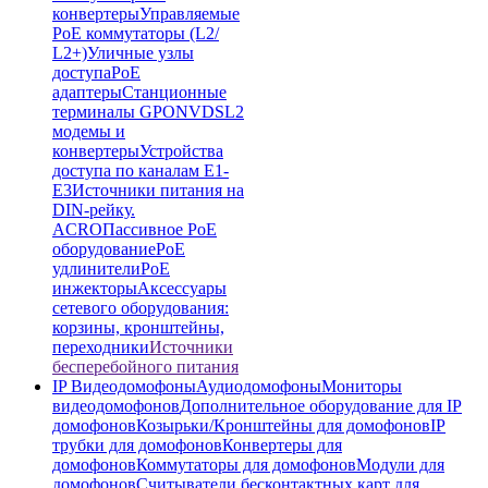
конвертеры
Управляемые
PoE коммутаторы (L2/
L2+)
Уличные узлы
доступа
PoE
адаптеры
Станционные
терминалы GPON
VDSL2
модемы и
конвертеры
Устройства
доступа по каналам E1-
E3
Источники питания на
DIN-рейку.
ACRO
Пассивное PoE
оборудование
PoE
удлинители
PoE
инжекторы
Аксессуары
сетевого оборудования:
корзины, кронштейны,
переходники
Источники
бесперебойного питания
IP Видеодомофоны
Аудиодомофоны
Мониторы
видеодомофонов
Дополнительное оборудование для IP
домофонов
Козырьки/Кронштейны для домофонов
IP
трубки для домофонов
Конвертеры для
домофонов
Коммутаторы для домофонов
Модули для
домофонов
Считыватели бесконтактных карт для