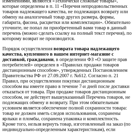
изменениями, являются «Технически сложные товары»,
которые определены в п. 11 «Перечня непродовольственных
товаров надлежащего качества, не подлежащих возврату или
обмену на аналогичный товар других размера, формы,
габарита, фасона, расцветки или комплектации». Обязательно
уточните, не попал ли приобретенный вами товар в данный
перечень (можно сделать ссылку на полный текст перечня), по
которому возврат не производится.
Порядок осуществления
возврата товара надлежащего
качества, купленного в нашем интернет-магазине с
доставкой, гражданами
, в определении ФЗ «О защите прав
потребителей» определен в «Правилах продажи товаров
дистанционным способом», утвержденных Постановлением
Правительства РФ от 27.09.2007 г. №612. Согласно п. 21
Правил, при осуществлении покупки дистанционным
способом вы имеете право в течение 7-и дней после доставки
отказаться от товара. При продаже товаров дистанционным
способом, не действует вышеуказанный Перечень товаров, не
подлежащих обмену и возврату. При этом обязательным
условием является обеспечение полной сохранности товара:
товар не должен иметь следов использования, сохранены
ярлыки и пломбы, сохранена упаковка и комплектность.
Кроме того, нельзя вернуть товар, изготовленный на заказ (по
индивидуально-определенным характеристикам), если