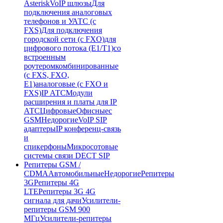
Asterisk
VoIP шлюзы
Для
подключения аналоговых
телефонов и УАТС (с
FXS)
Для подключения
городской сети (с FXO)
для
цифрового потока (E1/T1)
со
встроенным
роутером
комбинированные
(c FXS, FXO,
E1)
аналоговые (с FXO и
FXS)
IP АТС
Модули
расширения и платы для IP
АТС
Цифровые
Офисные
с
GSM
Недорогие
VoIP SIP
адаптеры
IP конференц-связь
и
спикерфоны
Микросотовые
системы связи DECT SIP
Репитеры GSM /
CDMA
Автомобильные
Недорогие
Репитеры
3G
Репитеры 4G
LTE
Репитеры 3G 4G
сигнала для дачи
Усилители-
репитеры GSM 900
МГц
Усилители-репитеры