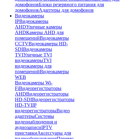
домофонов
Блоки резервного питания для
домофонов
Адаптеры для домофонов
Видеокамеры
IP
Видеокамеры
AHD
Уличные камеры
AHD
Камеры AHD для
помещений
Видеокамеры
CCTV
Видеокамеры HD-
SDI
Видеокамеры
TVI
Уличные TVI
видеокамеры
TVI
видеокамеры для
помещений
Видеокамеры
WEB
Видеокамеры Wi-
Fi
Видеорегистраторы
AHD
Видеорегистраторы
HD-SDI
Видеорегистраторы
HD-TVI
IP
видеорегистраторы
Видео
адаптеры
Системы
видеонаблюдения и
аудиозаписи
IPTV
приставки
Аксессуары для
видеооборудования
Приемо-