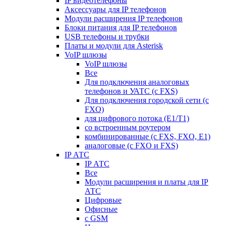
IP видеотелефоны
Аксессуары для IP телефонов
Модули расширения IP телефонов
Блоки питания для IP телефонов
USB телефоны и трубки
Платы и модули для Asterisk
VoIP шлюзы
VoIP шлюзы
Все
Для подключения аналоговых
телефонов и УАТС (с FXS)
Для подключения городской сети (с
FXO)
для цифрового потока (E1/T1)
со встроенным роутером
комбинированные (c FXS, FXO, E1)
аналоговые (с FXO и FXS)
IP АТС
IP АТС
Все
Модули расширения и платы для IP
АТС
Цифровые
Офисные
с GSM