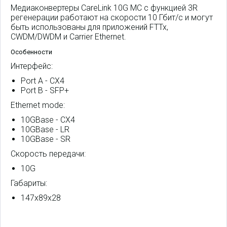
Медиаконвертеры CareLink 10G MC с функцией 3R
регенерации работают на скорости 10 Гбит/с и могут
быть использованы для приложений FTTx,
CWDM/DWDM и Carrier Ethernet.
Особенности
Интерфейс:
Port A - CX4
Port B - SFP+
Ethernet mode:
10GBase - CX4
10GBase - LR
10GBase - SR
Скорость передачи:
10G
Габариты:
147x89x28