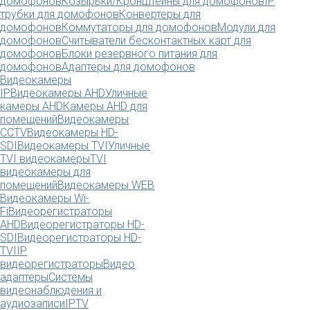
домофонов
Козырьки/Кронштейны для домофонов
IP
трубки для домофонов
Конвертеры для
домофонов
Коммутаторы для домофонов
Модули для
домофонов
Считыватели бесконтактных карт для
домофонов
Блоки резервного питания для
домофонов
Адаптеры для домофонов
Видеокамеры
IP
Видеокамеры AHD
Уличные
камеры AHD
Камеры AHD для
помещений
Видеокамеры
CCTV
Видеокамеры HD-
SDI
Видеокамеры TVI
Уличные
TVI видеокамеры
TVI
видеокамеры для
помещений
Видеокамеры WEB
Видеокамеры Wi-
Fi
Видеорегистраторы
AHD
Видеорегистраторы HD-
SDI
Видеорегистраторы HD-
TVI
IP
видеорегистраторы
Видео
адаптеры
Системы
видеонаблюдения и
аудиозаписи
IPTV