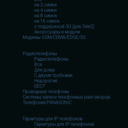
на 2 симки
на 4 симки
на 8 симок
на 16 симок
с поддержкой 3G (для Tele2)
Аксессуары и модули
Модемы GSM/CDMA/EDGE/3G
Телефония
Телефония
Радиотелефоны
Радиотелефоны
Все
Для дома
С двумя трубками
Недорогие
DECT
Проводные телефоны
Системы записи телефонных разговоров
Телефония PANASONIC
Гарнитуры
Гарнитуры
Гарнитуры для IP-телефонов
Гарнитуры для IP-телефонов