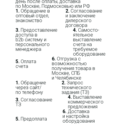
день после оплаты, доставка
по Москве, Подмосковью или РФ
1.
Обращение в
2.
Согласование
оптовый отдел,
и заключение
знакомство
дилерского
договора
3.
Пре­до­ста­вле­ние
4.
Само­сто­-
доступа в
ятель­ное
b2b систему и
выставление
персо­нального
счета на
мене­джера
требуемое
оборудование
6.
Отгрузка с
5.
Оплата
возможностью
счета
получения товара в
Москве, СПБ
и Челябинске
1.
Обращение
2.
Запрос
через сайт/
технического
по телефону
задания (ТЗ)
4.
Выставление
3.
Согласование
коммерческого
ТЗ
предложения
6.
Доставка
и настройка
5.
Предоплата
оборудования