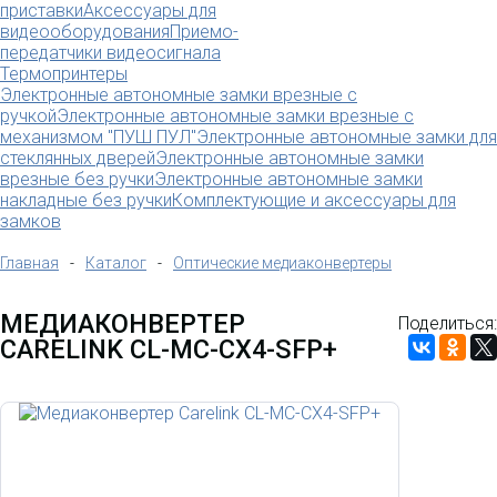
приставки
Аксессуары для
видеооборудования
Приемо-
передатчики видеосигнала
Термопринтеры
Электронные автономные замки врезные с
ручкой
Электронные автономные замки врезные с
механизмом "ПУШ ПУЛ"
Электронные автономные замки для
стеклянных дверей
Электронные автономные замки
врезные без ручки
Электронные автономные замки
накладные без ручки
Комплектующие и аксессуары для
замков
Главная
-
Каталог
-
Оптические медиаконвертеры
МЕДИАКОНВЕРТЕР
Поделиться:
CARELINK CL-MC-CX4-SFP+