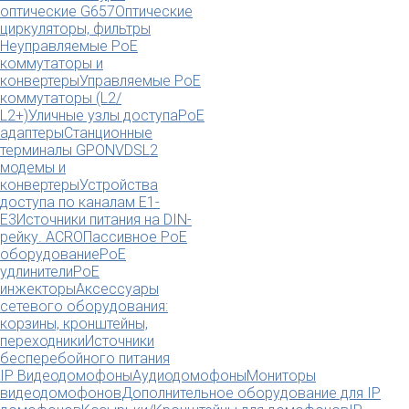
оптические G657
Оптические
циркуляторы, фильтры
Неуправляемые PoE
коммутаторы и
конвертеры
Управляемые PoE
коммутаторы (L2/
L2+)
Уличные узлы доступа
PoE
адаптеры
Станционные
терминалы GPON
VDSL2
модемы и
конвертеры
Устройства
доступа по каналам E1-
E3
Источники питания на DIN-
рейку. ACRO
Пассивное PoE
оборудование
PoE
удлинители
PoE
инжекторы
Аксессуары
сетевого оборудования:
корзины, кронштейны,
переходники
Источники
бесперебойного питания
IP Видеодомофоны
Аудиодомофоны
Мониторы
видеодомофонов
Дополнительное оборудование для IP