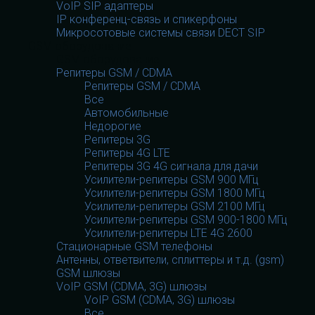
VoIP SIP адаптеры
IP конференц-связь и спикерфоны
Микросотовые системы связи DECT SIP
GSM оборудование
GSM оборудование
Репитеры GSM / CDMA
Репитеры GSM / CDMA
Все
Автомобильные
Недорогие
Репитеры 3G
Репитеры 4G LTE
Репитеры 3G 4G сигнала для дачи
Усилители-репитеры GSM 900 МГц
Усилители-репитеры GSM 1800 МГц
Усилители-репитеры GSM 2100 МГц
Усилители-репитеры GSM 900-1800 МГц
Усилители-репитеры LTE 4G 2600
Стационарные GSM телефоны
Антенны, ответвители, сплиттеры и т.д. (gsm)
GSM шлюзы
VoIP GSM (CDMA, 3G) шлюзы
VoIP GSM (CDMA, 3G) шлюзы
Все