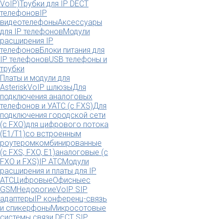
VoIP)
Трубки для IP DECT
телефонов
IP
видеотелефоны
Аксессуары
для IP телефонов
Модули
расширения IP
телефонов
Блоки питания для
IP телефонов
USB телефоны и
трубки
Платы и модули для
Asterisk
VoIP шлюзы
Для
подключения аналоговых
телефонов и УАТС (с FXS)
Для
подключения городской сети
(с FXO)
для цифрового потока
(E1/T1)
со встроенным
роутером
комбинированные
(c FXS, FXO, E1)
аналоговые (с
FXO и FXS)
IP АТС
Модули
расширения и платы для IP
АТС
Цифровые
Офисные
с
GSM
Недорогие
VoIP SIP
адаптеры
IP конференц-связь
и спикерфоны
Микросотовые
системы связи DECT SIP