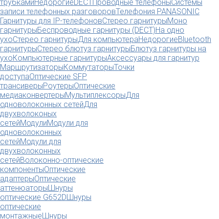
трубками
Недорогие
DECT
Проводные телефоны
Системы
записи телефонных разговоров
Телефония PANASONIC
Гарнитуры для IP-телефонов
Стерео гарнитуры
Моно
гарнитуры
Беспроводные гарнитуры (DECT)
На одно
ухо
Стерео гарнитуры
Для компьютера
Недорогие
Bluetooth
гарнитуры
Стерео блютуз гарнитуры
Блютуз гарнитуры на
ухо
Компьютерные гарнитуры
Аксессуары для гарнитур
Маршрутизаторы
Коммутаторы
Точки
доступа
Оптические SFP
трансиверы
Роутеры
Оптические
медиаконвертеры
Мультиплексоры
Для
одноволоконных сетей
Для
двухволоконых
сетей
Модули
Модули для
одноволоконных
сетей
Модули для
двухволоконных
сетей
Волоконно-оптические
компоненты
Оптические
адаптеры
Оптические
аттенюаторы
Шнуры
оптические G652D
Шнуры
оптические
монтажные
Шнуры