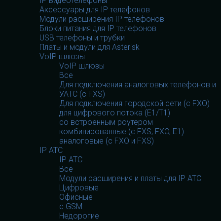
IP видеотелефоны
Аксессуары для IP телефонов
Модули расширения IP телефонов
Блоки питания для IP телефонов
USB телефоны и трубки
Платы и модули для Asterisk
VoIP шлюзы
VoIP шлюзы
Все
Для подключения аналоговых телефонов и
УАТС (с FXS)
Для подключения городской сети (с FXO)
для цифрового потока (E1/T1)
со встроенным роутером
комбинированные (c FXS, FXO, E1)
аналоговые (с FXO и FXS)
IP АТС
IP АТС
Все
Модули расширения и платы для IP АТС
Цифровые
Офисные
с GSM
Недорогие