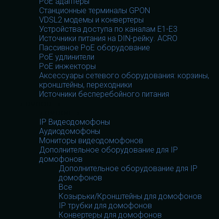
PoE адаптеры
Станционные терминалы GPON
VDSL2 модемы и конвертеры
Устройства доступа по каналам E1-E3
Источники питания на DIN-рейку. ACRO
Пассивное PoE оборудование
PoE удлинители
PoE инжекторы
Аксессуары сетевого оборудования: корзины,
кронштейны, переходники
Источники бесперебойного питания
Домофоны
Домофоны
IP Видеодомофоны
Аудиодомофоны
Мониторы видеодомофонов
Дополнительное оборудование для IP
домофонов
Дополнительное оборудование для IP
домофонов
Все
Козырьки/Кронштейны для домофонов
IP трубки для домофонов
Конвертеры для домофонов