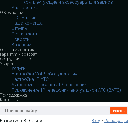
Комплектующие и аксессуары для замков
Распродажа
О Компании
О Компании
Наша команда
Отзывы
Сертификаты
Новости
Вакансии
Оплата и доставка
Гарантия и возврат
Сотрудничество
Услуги
Услуги
Настройка VoIP оборудования
Настройка IP АТС
Аутсорсинг в области IP телефонии
Подключение IP телефонии, виртуальной АТС (ВАТС)
Техподдержка
Контакты
искать
Ваш регион:
Выберите
Вход
/
Регистрация