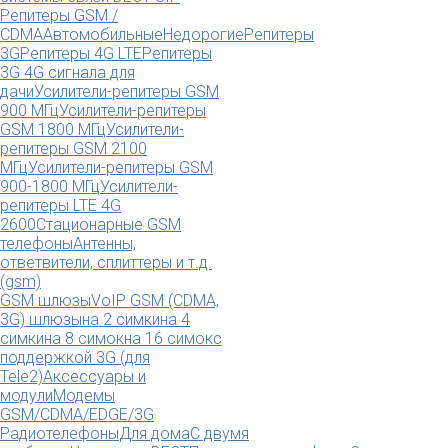
Репитеры GSM /
CDMA
Автомобильные
Недорогие
Репитеры
3G
Репитеры 4G LTE
Репитеры
3G 4G сигнала для
дачи
Усилители-репитеры GSM
900 МГц
Усилители-репитеры
GSM 1800 МГц
Усилители-
репитеры GSM 2100
МГц
Усилители-репитеры GSM
900-1800 МГц
Усилители-
репитеры LTE 4G
2600
Стационарные GSM
телефоны
Антенны,
ответвители, сплиттеры и т.д.
(gsm)
GSM шлюзы
VoIP GSM (CDMA,
3G) шлюзы
на 2 симки
на 4
симки
на 8 симок
на 16 симок
с
поддержкой 3G (для
Tele2)
Аксессуары и
модули
Модемы
GSM/CDMA/EDGE/3G
Радиотелефоны
Для дома
С двумя