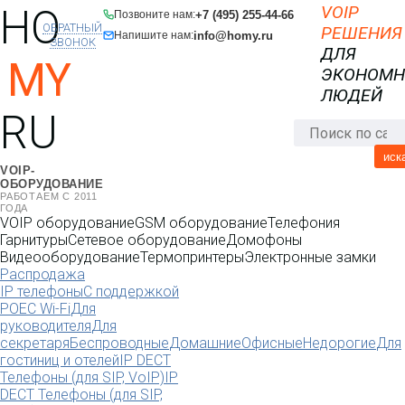
HO
VOIP
+7 (495) 255-44-66
Позвоните нам:
ОБРАТНЫЙ
РЕШЕНИЯ
info@homy.ru
Напишите нам:
ЗВОНОК
ДЛЯ
MY
ЭКОНОМ
ЛЮДЕЙ
RU
иск
VOIP-
ОБОРУДОВАНИЕ
РАБОТАЕМ С 2011
ГОДА
VOIP оборудование
GSM оборудование
Телефония
Гарнитуры
Сетевое оборудование
Домофоны
Видеооборудование
Термопринтеры
Электронные замки
Распродажа
IP телефоны
С поддержкой
POE
C Wi-Fi
Для
руководителя
Для
секретаря
Беспроводные
Домашние
Офисные
Недорогие
Для
гостиниц и отелей
IP DECT
Телефоны (для SIP, VoIP)
IP
DECT Телефоны (для SIP,