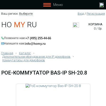
Меню
Ваш регион:
Выберите
Вход
/
Регистрация
HO
MY
RU
КОРЗИНА
0
/
0
р.
+7 (495) 255-44-66
Позвоните нам:
info@homy.ru
Напишите нам:
Главная
-
Каталог
-
Дополнительное оборудование для IP домофонов
-
Коммутаторы для домофонов
POE-КОММУТАТОР BAS-IP SH-20.8