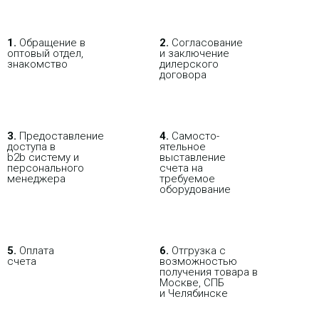
1.
Обращение в
2.
Согласование
оптовый отдел,
и заключение
знакомство
дилерского
договора
3.
Пре­до­ста­вле­ние
4.
Само­сто­-
доступа в
ятель­ное
b2b систему и
выставление
персо­нального
счета на
мене­джера
требуемое
оборудование
5.
Оплата
6.
Отгрузка с
счета
возможностью
получения товара в
Москве, СПБ
и Челябинске