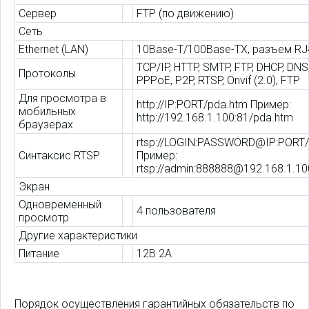
Сервер
FTP (по движению)
Сеть
Ethernet (LAN)
10Base-T/100Base-TX, разъем RJ
TCP/IP, HTTP, SMTP, FTP, DHCP, DNS
Протоколы
PPPoE, P2P, RTSP, Onvif (2.0), FTP
Для просмотра в
http://IP:PORT/pda.htm Пример:
мобильных
http://192.168.1.100:81/pda.htm
браузерах
rtsp://LOGIN:PASSWORD@IP:PORT/
Синтаксис RTSP
Пример:
rtsp://admin:888888@192.168.1.10
Экран
Одновременный
4 пользователя
просмотр
Другие характеристики
Питание
12В 2А
Порядок осуществления гарантийных обязательств по