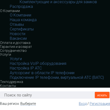
Комплектующие и аксессуары для замков
Распродажа
О Компании
О Компании
Наша команда
Отзывы
Сертификаты
Новости
Вакансии
Оплата и доставка
Гарантия и возврат
Сотрудничество
Услуги
Услуги
Настройка VoIP оборудования
Настройка IP АТС
Аутсорсинг в области IP телефонии
Подключение IP телефонии, виртуальной АТС (ВАТС)
Техподдержка
Контакты
искать
Ваш регион:
Выберите
Вход
/
Регистрация