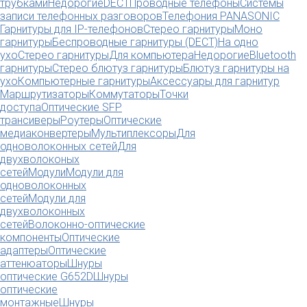
трубками
Недорогие
DECT
Проводные телефоны
Системы
записи телефонных разговоров
Телефония PANASONIC
Гарнитуры для IP-телефонов
Стерео гарнитуры
Моно
гарнитуры
Беспроводные гарнитуры (DECT)
На одно
ухо
Стерео гарнитуры
Для компьютера
Недорогие
Bluetooth
гарнитуры
Стерео блютуз гарнитуры
Блютуз гарнитуры на
ухо
Компьютерные гарнитуры
Аксессуары для гарнитур
Маршрутизаторы
Коммутаторы
Точки
доступа
Оптические SFP
трансиверы
Роутеры
Оптические
медиаконвертеры
Мультиплексоры
Для
одноволоконных сетей
Для
двухволоконых
сетей
Модули
Модули для
одноволоконных
сетей
Модули для
двухволоконных
сетей
Волоконно-оптические
компоненты
Оптические
адаптеры
Оптические
аттенюаторы
Шнуры
оптические G652D
Шнуры
оптические
монтажные
Шнуры