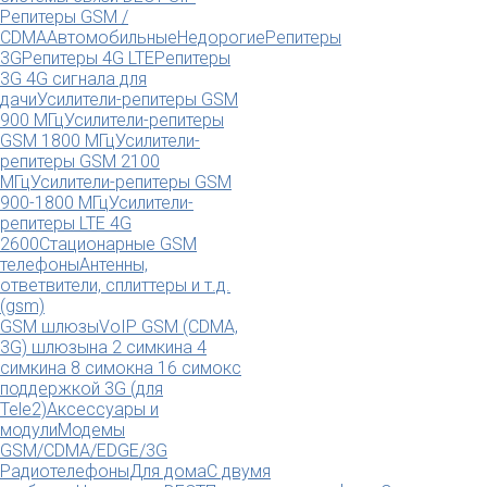
Репитеры GSM /
CDMA
Автомобильные
Недорогие
Репитеры
3G
Репитеры 4G LTE
Репитеры
3G 4G сигнала для
дачи
Усилители-репитеры GSM
900 МГц
Усилители-репитеры
GSM 1800 МГц
Усилители-
репитеры GSM 2100
МГц
Усилители-репитеры GSM
900-1800 МГц
Усилители-
репитеры LTE 4G
2600
Стационарные GSM
телефоны
Антенны,
ответвители, сплиттеры и т.д.
(gsm)
GSM шлюзы
VoIP GSM (CDMA,
3G) шлюзы
на 2 симки
на 4
симки
на 8 симок
на 16 симок
с
поддержкой 3G (для
Tele2)
Аксессуары и
модули
Модемы
GSM/CDMA/EDGE/3G
Радиотелефоны
Для дома
С двумя