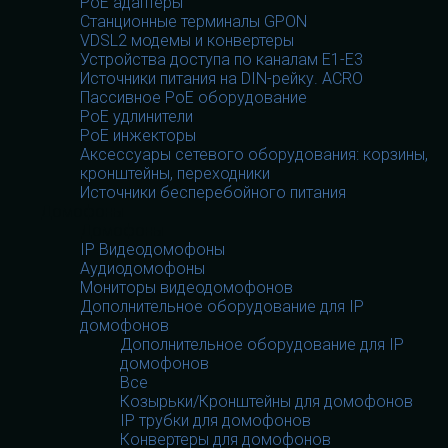
PoE адаптеры
Станционные терминалы GPON
VDSL2 модемы и конвертеры
Устройства доступа по каналам E1-E3
Источники питания на DIN-рейку. ACRO
Пассивное PoE оборудование
PoE удлинители
PoE инжекторы
Аксессуары сетевого оборудования: корзины,
кронштейны, переходники
Источники бесперебойного питания
Домофоны
Домофоны
IP Видеодомофоны
Аудиодомофоны
Мониторы видеодомофонов
Дополнительное оборудование для IP
домофонов
Дополнительное оборудование для IP
домофонов
Все
Козырьки/Кронштейны для домофонов
IP трубки для домофонов
Конвертеры для домофонов