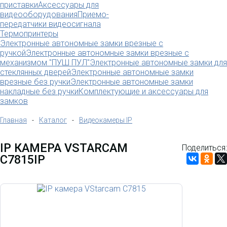
приставки
Аксессуары для
видеооборудования
Приемо-
передатчики видеосигнала
Термопринтеры
Электронные автономные замки врезные с
ручкой
Электронные автономные замки врезные с
механизмом "ПУШ ПУЛ"
Электронные автономные замки для
стеклянных дверей
Электронные автономные замки
врезные без ручки
Электронные автономные замки
накладные без ручки
Комплектующие и аксессуары для
замков
Главная
-
Каталог
-
Видеокамеры IP
IP КАМЕРА VSTARCAM
Поделиться:
C7815IP