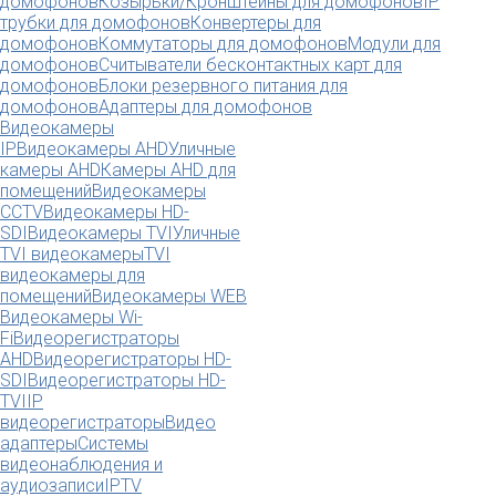
домофонов
Козырьки/Кронштейны для домофонов
IP
трубки для домофонов
Конвертеры для
домофонов
Коммутаторы для домофонов
Модули для
домофонов
Считыватели бесконтактных карт для
домофонов
Блоки резервного питания для
домофонов
Адаптеры для домофонов
Видеокамеры
IP
Видеокамеры AHD
Уличные
камеры AHD
Камеры AHD для
помещений
Видеокамеры
CCTV
Видеокамеры HD-
SDI
Видеокамеры TVI
Уличные
TVI видеокамеры
TVI
видеокамеры для
помещений
Видеокамеры WEB
Видеокамеры Wi-
Fi
Видеорегистраторы
AHD
Видеорегистраторы HD-
SDI
Видеорегистраторы HD-
TVI
IP
видеорегистраторы
Видео
адаптеры
Системы
видеонаблюдения и
аудиозаписи
IPTV