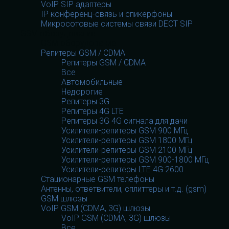
VoIP SIP адаптеры
IP конференц-связь и спикерфоны
Микросотовые системы связи DECT SIP
GSM оборудование
GSM оборудование
Репитеры GSM / CDMA
Репитеры GSM / CDMA
Все
Автомобильные
Недорогие
Репитеры 3G
Репитеры 4G LTE
Репитеры 3G 4G сигнала для дачи
Усилители-репитеры GSM 900 МГц
Усилители-репитеры GSM 1800 МГц
Усилители-репитеры GSM 2100 МГц
Усилители-репитеры GSM 900-1800 МГц
Усилители-репитеры LTE 4G 2600
Стационарные GSM телефоны
Антенны, ответвители, сплиттеры и т.д. (gsm)
GSM шлюзы
VoIP GSM (CDMA, 3G) шлюзы
VoIP GSM (CDMA, 3G) шлюзы
Все