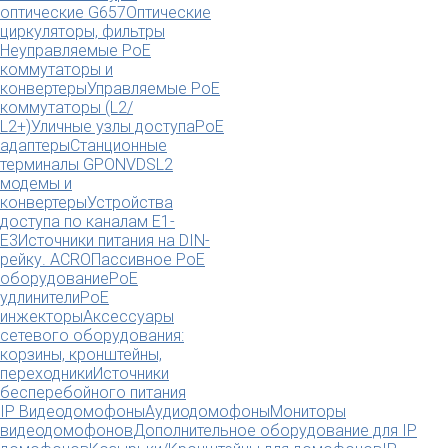
оптические G657
Оптические
циркуляторы, фильтры
Неуправляемые PoE
коммутаторы и
конвертеры
Управляемые PoE
коммутаторы (L2/
L2+)
Уличные узлы доступа
PoE
адаптеры
Станционные
терминалы GPON
VDSL2
модемы и
конвертеры
Устройства
доступа по каналам E1-
E3
Источники питания на DIN-
рейку. ACRO
Пассивное PoE
оборудование
PoE
удлинители
PoE
инжекторы
Аксессуары
сетевого оборудования:
корзины, кронштейны,
переходники
Источники
бесперебойного питания
IP Видеодомофоны
Аудиодомофоны
Мониторы
видеодомофонов
Дополнительное оборудование для IP