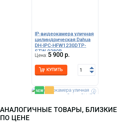
механический ИК-фильтр;
чувствительность
0.025лк@F2.0; сжатие: H.265+,
H.265, H.264+, H.264, MJPEG; 2
потока до 2Мп@25к/с; DWDR;
3D NR; BLC; обнаружение
людей
IP-видеокамера уличная
цилиндрическая Dahua
DH-IPC-HFW1230DTP-
STW-0280B
5 900 р.
Цена:
КУПИТЬ
-
NEW
i
АНАЛОГИЧНЫЕ ТОВАРЫ, БЛИЗКИЕ
ПО ЦЕНЕ