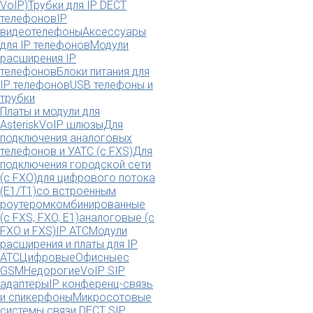
VoIP)
Трубки для IP DECT
телефонов
IP
видеотелефоны
Аксессуары
для IP телефонов
Модули
расширения IP
телефонов
Блоки питания для
IP телефонов
USB телефоны и
трубки
Платы и модули для
Asterisk
VoIP шлюзы
Для
подключения аналоговых
телефонов и УАТС (с FXS)
Для
подключения городской сети
(с FXO)
для цифрового потока
(E1/T1)
со встроенным
роутером
комбинированные
(c FXS, FXO, E1)
аналоговые (с
FXO и FXS)
IP АТС
Модули
расширения и платы для IP
АТС
Цифровые
Офисные
с
GSM
Недорогие
VoIP SIP
адаптеры
IP конференц-связь
и спикерфоны
Микросотовые
системы связи DECT SIP