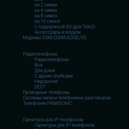
на 2 симки
на 4 симки
на 8 симок
на 16 симок
с поддержкой 3G (для Tele2)
Аксессуары и модули
Модемы GSM/CDMA/EDGE/3G
Телефония
Телефония
Радиотелефоны
Радиотелефоны
Все
Для дома
С двумя трубками
Недорогие
DECT
Проводные телефоны
Системы записи телефонных разговоров
Телефония PANASONIC
Гарнитуры
Гарнитуры
Гарнитуры для IP-телефонов
Гарнитуры для IP-телефонов