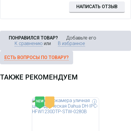
HFW1230DTP-STW-0280B с Wi-
Fi 2Мп, 1/2.8” CMOS, объектив
НАПИСАТЬ ОТЗЫВ
2.8мм, ИК до 30м, IP67, корпус:
метал, пластик
ПОНРАВИЛСЯ ТОВАР?
Добавьте его
К сравнению
или
В избранное
ЕСТЬ ВОПРОСЫ ПО ТОВАРУ?
ТАКЖЕ РЕКОМЕНДУЕМ
-
NEW
i
Уличная купольная IP-
видеокамера с ИК-подсветкой
до 30м и Wi-Fi/r/n2Мп; 1/2.8”
CMOS; объектив 2.8мм;