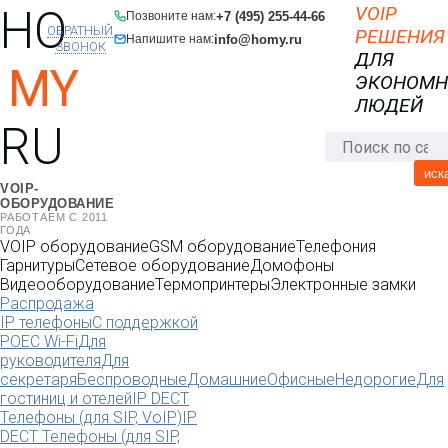
HO
VOIP
+7 (495) 255-44-66
Позвоните нам:
ОБРАТНЫЙ
РЕШЕНИЯ
info@homy.ru
Напишите нам:
ЗВОНОК
ДЛЯ
MY
ЭКОНОМ
ЛЮДЕЙ
RU
иск
VOIP-
ОБОРУДОВАНИЕ
РАБОТАЕМ С 2011
ГОДА
VOIP оборудование
GSM оборудование
Телефония
Гарнитуры
Сетевое оборудование
Домофоны
Видеооборудование
Термопринтеры
Электронные замки
Распродажа
IP телефоны
С поддержкой
POE
C Wi-Fi
Для
руководителя
Для
секретаря
Беспроводные
Домашние
Офисные
Недорогие
Для
гостиниц и отелей
IP DECT
Телефоны (для SIP, VoIP)
IP
DECT Телефоны (для SIP,